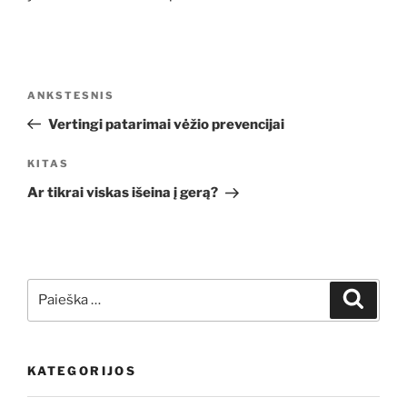
Navigacija
Ankstesnis
ANKSTESNIS
tarp
įrašas
Vertingi patarimai vėžio prevencijai
įrašų
Kitas
KITAS
įrašas
Ar tikrai viskas išeina į gerą?
Ieškoti:
Ieškoti
KATEGORIJOS