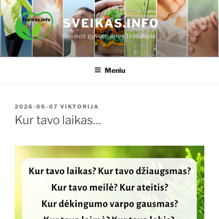
Eiti
prie
SVEIKAS.INFO
turinio
Sveikos gyvensenos tinklalapis
Meniu
PASKELBTA
2026-06-07
VIKTORIJA
Kur tavo laikas…