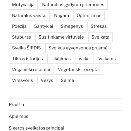
Motyvacija
Natūralios gydymo priemonės
Natūralūs vaistai
Nugara
Optimizmas
Poezija
Santykiai
Smegenys
Stresas
Stuburas
Susitinkame virtuvėje
Sveikata
Sveika ŠIRDIS
Sveikos gyvensenos prasmė
Tikros istorijos
Tikėjimas
Vaikai
Vaikams
Veganiški receptai
Vegetariški receptai
Viršsvoris
Vėžys
Šeima
Pradžia
Apie mus
8 geros sveikatos principai