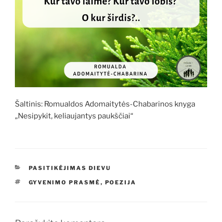
Šaltinis: Romualdos Adomaitytės-Chabarinos knyga
„Nesipykit, keliaujantys paukščiai“
KATEGORIJOS
PASITIKĖJIMAS DIEVU
ŽYMOS
GYVENIMO PRASMĖ
,
POEZIJA