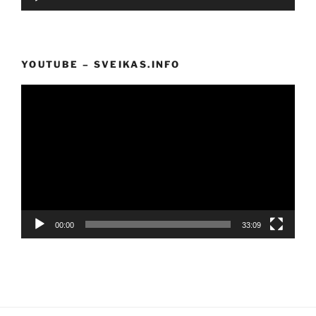
grotuvas
YOUTUBE – SVEIKAS.INFO
Video
grotuvas
00:00
33:09