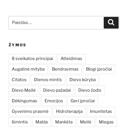
Ieškoti:
Ieškoti
ŽYMOS
8 sveikatos principai
Atleidimas
Augalinė mityba
Bendravimas
Blogi įpročiai
Citatos
Dienos mintis
Dievo kūryba
Dievo Meilė
Dievo pažadai
Dievo žodis
Dėkingumas
Emocijos
Geri įpročiai
Gyvenimo prasmė
Hidroterapija
Imunitetas
Išmintis
Malda
Mankšta
Meilė
Miegas