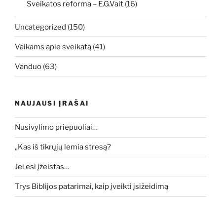
Sveikatos reforma – E.G.Vait
(16)
Uncategorized
(150)
Vaikams apie sveikatą
(41)
Vanduo
(63)
NAUJAUSI ĮRAŠAI
Nusivylimo priepuoliai…
„Kas iš tikrųjų lemia stresą?
Jei esi įžeistas…
Trys Biblijos patarimai, kaip įveikti įsižeidimą