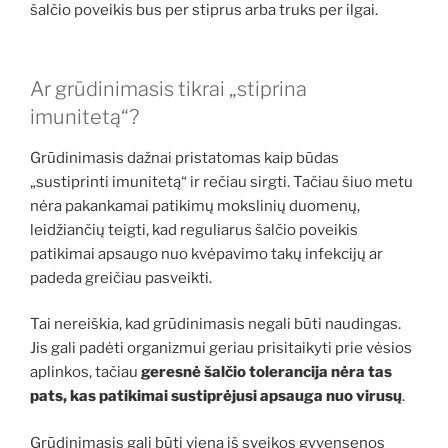
šalčio poveikis bus per stiprus arba truks per ilgai.
Ar grūdinimasis tikrai „stiprina
imunitetą“?
Grūdinimasis dažnai pristatomas kaip būdas
„sustiprinti imunitetą“ ir rečiau sirgti. Tačiau šiuo metu
nėra pakankamai patikimų mokslinių duomenų,
leidžiančių teigti, kad reguliarus šalčio poveikis
patikimai apsaugo nuo kvėpavimo takų infekcijų ar
padeda greičiau pasveikti.
Tai nereiškia, kad grūdinimasis negali būti naudingas.
Jis gali padėti organizmui geriau prisitaikyti prie vėsios
aplinkos, tačiau
geresnė šalčio tolerancija nėra tas
pats, kas patikimai sustiprėjusi apsauga nuo virusų
.
Grūdinimasis gali būti viena iš sveikos gyvensenos