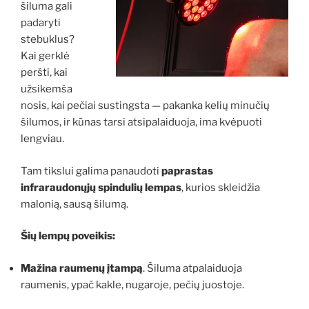
šiluma gali
padaryti
stebuklus?
Kai gerklė
peršti, kai
užsikemša
nosis, kai pečiai sustingsta — pakanka kelių minučių
šilumos, ir kūnas tarsi atsipalaiduoja, ima kvėpuoti
lengviau.
Tam tikslui galima panaudoti
paprastas
infraraudonųjų spindulių lempas
, kurios skleidžia
malonią, sausą šilumą.
Šių lempų poveikis:
Mažina raumenų įtampą
. Šiluma atpalaiduoja
raumenis, ypač kakle, nugaroje, pečių juostoje.