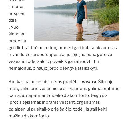
žmonės
nuspren
džia:
„Nuo
šiandien
pradėsiu
grūdintis.“ Tačiau rudenį pradėti gali būti sunkiau: oras
ir vanduo ežeruose, upėse ar jūroje jau būna gerokai
vėsesni, todėl šalčio poveikis gali atrodyti itin
nemalonus, o naujo įpročio lengva atsisakyti.
Kur kas palankesnis metas pradėti –
vasara
. Šiltuoju
metų laiku prie vėsesnio oro ir vandens galima pratintis
pamažu, nepatiriant didelio diskomforto. Jeigu šis
įprotis tęsiamas ir orams vėstant, organizmas
palaipsniui prisitaiko prie šalčio, todėl jis gali kelti
mažiau diskomforto.