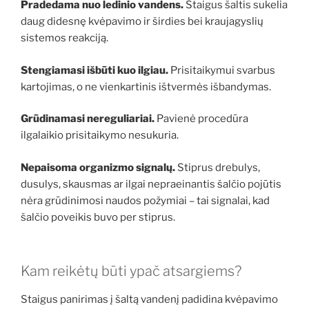
Pradedama nuo ledinio vandens.
Staigus šaltis sukelia
daug didesnę kvėpavimo ir širdies bei kraujagyslių
sistemos reakciją.
Stengiamasi išbūti kuo ilgiau.
Prisitaikymui svarbus
kartojimas, o ne vienkartinis ištvermės išbandymas.
Grūdinamasi nereguliariai.
Pavienė procedūra
ilgalaikio prisitaikymo nesukuria.
Nepaisoma organizmo signalų.
Stiprus drebulys,
dusulys, skausmas ar ilgai nepraeinantis šalčio pojūtis
nėra grūdinimosi naudos požymiai – tai signalai, kad
šalčio poveikis buvo per stiprus.
Kam reikėtų būti ypač atsargiems?
Staigus panirimas į šaltą vandenį padidina kvėpavimo