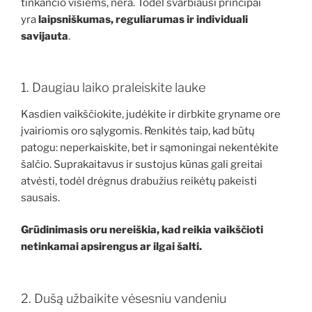
tinkančio visiems, nėra. Todėl svarbiausi principai
yra
laipsniškumas, reguliarumas ir individuali
savijauta
.
1. Daugiau laiko praleiskite lauke
Kasdien vaikščiokite, judėkite ir dirbkite gryname ore
įvairiomis oro sąlygomis. Renkitės taip, kad būtų
patogu: neperkaiskite, bet ir sąmoningai nekentėkite
šalčio. Suprakaitavus ir sustojus kūnas gali greitai
atvėsti, todėl drėgnus drabužius reikėtų pakeisti
sausais.
Grūdinimasis oru nereiškia, kad reikia vaikščioti
netinkamai apsirengus ar ilgai šalti.
2. Dušą užbaikite vėsesniu vandeniu