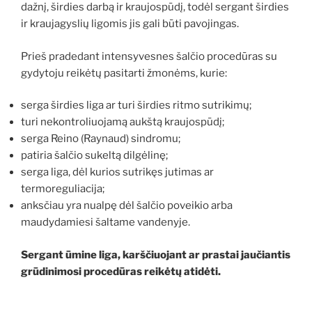
dažnį, širdies darbą ir kraujospūdį, todėl sergant širdies
ir kraujagyslių ligomis jis gali būti pavojingas.
Prieš pradedant intensyvesnes šalčio procedūras su
gydytoju reikėtų pasitarti žmonėms, kurie:
serga širdies liga ar turi širdies ritmo sutrikimų;
turi nekontroliuojamą aukštą kraujospūdį;
serga Reino (Raynaud) sindromu;
patiria šalčio sukeltą dilgėlinę;
serga liga, dėl kurios sutrikęs jutimas ar
termoreguliacija;
anksčiau yra nualpę dėl šalčio poveikio arba
maudydamiesi šaltame vandenyje.
Sergant ūmine liga, karščiuojant ar prastai jaučiantis
grūdinimosi procedūras reikėtų atidėti.