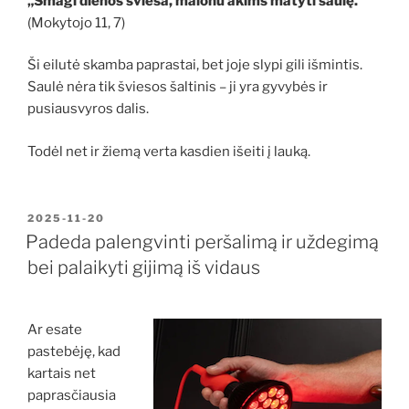
„Smagi dienos šviesa, malonu akims matyti saulę.“
(Mokytojo 11, 7)
Ši eilutė skamba paprastai, bet joje slypi gili išmintis.
Saulė nėra tik šviesos šaltinis – ji yra gyvybės ir
pusiausvyros dalis.
Todėl net ir žiemą verta kasdien išeiti į lauką.
PASKELBTA
2025-11-20
Padeda palengvinti peršalimą ir uždegimą
bei palaikyti gijimą iš vidaus
Ar esate
pastebėję, kad
kartais net
paprasčiausia