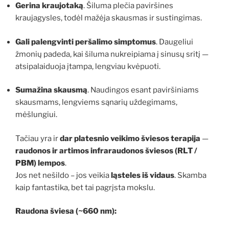
Gerina kraujotaką
. Šiluma plečia paviršines
kraujagysles, todėl mažėja skausmas ir sustingimas.
Gali palengvinti peršalimo simptomus
. Daugeliui
žmonių padeda, kai šiluma nukreipiama į sinusų sritį —
atsipalaiduoja įtampa, lengviau kvėpuoti.
Sumažina skausmą
. Naudingos esant paviršiniams
skausmams, lengviems sąnarių uždegimams,
mėšlungiui.
Tačiau yra ir
dar platesnio veikimo šviesos terapija
—
raudonos ir artimos infraraudonos šviesos (RLT /
PBM) lempos
.
Jos net nešildo – jos veikia
ląsteles iš vidaus
. Skamba
kaip fantastika, bet tai pagrįsta mokslu.
Raudona šviesa (~660 nm):