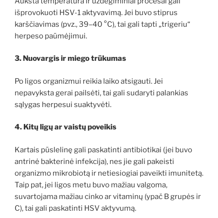
Aukšta temperatūra ir uždegiminiai procesai gali
išprovokuoti HSV-1 aktyvavimą. Jei buvo stiprus
karščiavimas (pvz., 39–40 °C), tai gali tapti „trigeriu“
herpeso paūmėjimui.
3. Nuovargis ir miego trūkumas
Po ligos organizmui reikia laiko atsigauti. Jei
nepavyksta gerai pailsėti, tai gali sudaryti palankias
sąlygas herpesui suaktyvėti.
4. Kitų ligų ar vaistų poveikis
Kartais pūslelinę gali paskatinti antibiotikai (jei buvo
antrinė bakterinė infekcija), nes jie gali pakeisti
organizmo mikrobiotą ir netiesiogiai paveikti imunitetą.
Taip pat, jei ligos metu buvo mažiau valgoma,
suvartojama mažiau cinko ar vitaminų (ypač B grupės ir
C), tai gali paskatinti HSV aktyvumą.