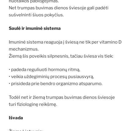
nuotaikos pablogėjimas.
Net trumpas buvimas dienos šviesoje gali padėti
sušvelninti šiuos pokyčius.
Saulė ir imuninė sistema
Imuninė sistema reaguoja į šviesą ne tik per vitamino D
mechanizmus.
Žiemą šis poveikis silpnesnis, tačiau šviesa vis tiek:
• padeda reguliuoti hormonų ritmą,
• veikia uždegiminių procesų pusiausvyrą,
• prisideda prie bendro organizmo atsparumo.
Todėl net ir žiemą trumpas buvimas dienos šviesoje
turi fiziologinę reikšmę.
Išvada