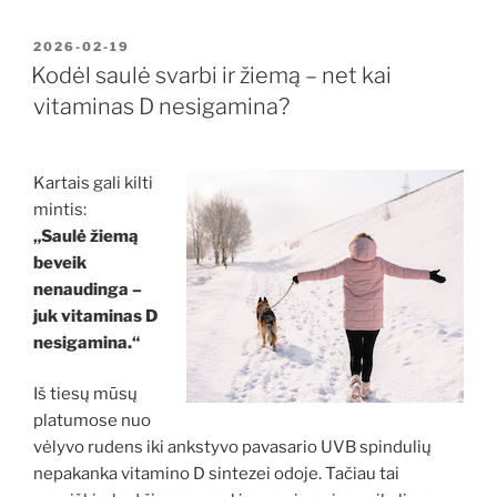
PASKELBTA
2026-02-19
Kodėl saulė svarbi ir žiemą – net kai
vitaminas D nesigamina?
Kartais gali kilti
mintis:
„Saulė žiemą
beveik
nenaudinga –
juk vitaminas D
nesigamina.“
Iš tiesų mūsų
platumose nuo
vėlyvo rudens iki ankstyvo pavasario UVB spindulių
nepakanka vitamino D sintezei odoje. Tačiau tai