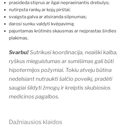
prasideda stiprus ar ilgai nepraeinantis drebulys;
nutirpsta rankų ar kojų pirštai;
svaigsta galva ar atsiranda silpnumas;
darosi sunku valdyti kvėpavimą;
pajuntamas krūtinės skausmas ar neįprastas širdies
plakimas.
Svarbu!
Sutrikusi koordinacija, neaiški kalba,
ryškus mieguistumas ar sumišimas gali būti
hipotermijos požymiai. Tokiu atveju būtina
nedelsiant nutraukti šalčio poveikį, pradėti
saugiai šildyti žmogų ir kreiptis skubiosios
medicinos pagalbos.
Dažniausios klaidos