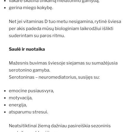
vakare skatina tinkamą melatonino gamybą,
gerina miego kokybę.
Net jei vitaminas D tuo metu nesigamina, rytinė šviesa
per akis padeda mūsų biologiniam laikrodžiui išlikti
suderintam su paros ritmu.
Saulė ir nuotaika
Mažesnis buvimas šviesoje siejamas su sumažėjusia
serotonino gamyba.
Serotoninas – neuromediatorius, susijęs su:
emocine pusiausvyra,
motyvacija,
energija,
atsparumu stresui.
Neatsitiktinai žiemą dažniau pasireiškia sezoninis