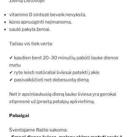
Žiemą Lietuvoje:
vitamino D sintezė beveik nevyksta,
kūno apnuoginti neįmanoma,
saulė pakyla žemai.
Tačiau vis tiek verta:
✔ kasdien bent 20–30 minučių pabūti lauke dienos
metu
✔ ryte leisti natūraliai šviesai patekti į akis
✔ pasivaikščioti net debesuotą dieną
Net ir apsiniaukusią dieną lauko šviesa yra gerokai
stipresnė už įprastą patalpų apšvietimą.
Pabaigai
Šventajame Rašte sakoma: