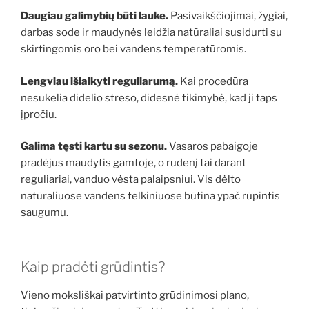
Daugiau galimybių būti lauke.
Pasivaikščiojimai, žygiai,
darbas sode ir maudynės leidžia natūraliai susidurti su
skirtingomis oro bei vandens temperatūromis.
Lengviau išlaikyti reguliarumą.
Kai procedūra
nesukelia didelio streso, didesnė tikimybė, kad ji taps
įpročiu.
Galima tęsti kartu su sezonu.
Vasaros pabaigoje
pradėjus maudytis gamtoje, o rudenį tai darant
reguliariai, vanduo vėsta palaipsniui. Vis dėlto
natūraliuose vandens telkiniuose būtina ypač rūpintis
saugumu.
Kaip pradėti grūdintis?
Vieno moksliškai patvirtinto grūdinimosi plano,