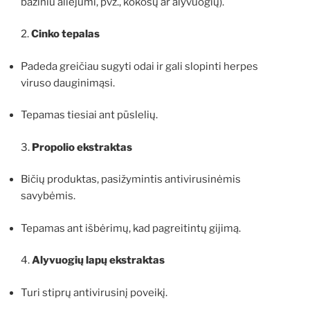
baziniu aliejumi, pvz., kokosų ar alyvuogių).
2.
Cinko tepalas
Padeda greičiau sugyti odai ir gali slopinti herpes
viruso dauginimąsi.
Tepamas tiesiai ant pūslelių.
3.
Propolio ekstraktas
Bičių produktas, pasižymintis antivirusinėmis
savybėmis.
Tepamas ant išbėrimų, kad pagreitintų gijimą.
4.
Alyvuogių lapų ekstraktas
Turi stiprų antivirusinį poveikį.