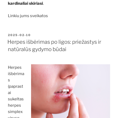
kardinaliai skiriasi
.
Linkiu jums sveikatos
PASKELBTA
2025-02-10
Herpes išbėrimas po ligos: priežastys ir
natūralūs gydymo būdai
Herpes
išbėrima
s
(paprast
ai
sukeltas
herpes
simplex
viruso –