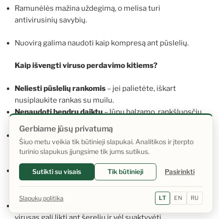
Ramunėlės mažina uždegimą, o melisa turi
antivirusinių savybių.
Nuovirą galima naudoti kaip kompresą ant pūslelių.
Kaip išvengti viruso perdavimo kitiems?
Neliesti pūslelių rankomis
– jei palietėte, iškart
nusiplaukite rankas su muilu.
Nenaudoti bendrų daiktų
– lūpų balzamo, rankšluosčių,
stalo įrankių ar puodelių.
Gerbiame jūsų privatumą
Vengti bučinių ir artimo kontakto
su kitais žmonėmis,
Šiuo metu veikia tik būtinieji slapukai. Analitikos ir įterpto
ypač su vaikais ir asmenimis su susilpnėjusia imunine
turinio slapukus įjungsime tik jums sutikus.
sistema.
Jei įmanoma, dėvėti kaukę
– ji padeda išvengti rankų
Sutikti su visais
Tik būtinieji
Pasirinkti
kontakto su veidu ir lūpomis, kas gali sumažinti viruso
plitimo riziką.
Slapukų politika
LT
EN
RU
Keisti dantų šepetėlį po herpeso paūmėjimo
, nes
virusas gali likti ant šerelių ir vėl suaktyvėti.