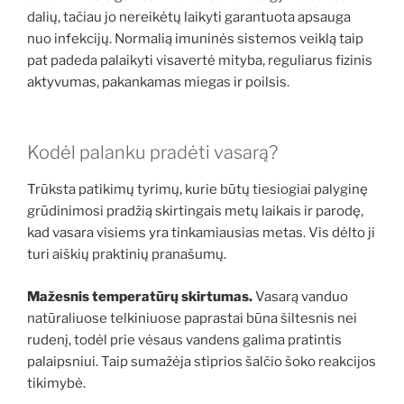
dalių, tačiau jo nereikėtų laikyti garantuota apsauga
nuo infekcijų. Normalią imuninės sistemos veiklą taip
pat padeda palaikyti visavertė mityba, reguliarus fizinis
aktyvumas, pakankamas miegas ir poilsis.
Kodėl palanku pradėti vasarą?
Trūksta patikimų tyrimų, kurie būtų tiesiogiai palyginę
grūdinimosi pradžią skirtingais metų laikais ir parodę,
kad vasara visiems yra tinkamiausias metas. Vis dėlto ji
turi aiškių praktinių pranašumų.
Mažesnis temperatūrų skirtumas.
Vasarą vanduo
natūraliuose telkiniuose paprastai būna šiltesnis nei
rudenį, todėl prie vėsaus vandens galima pratintis
palaipsniui. Taip sumažėja stiprios šalčio šoko reakcijos
tikimybė.