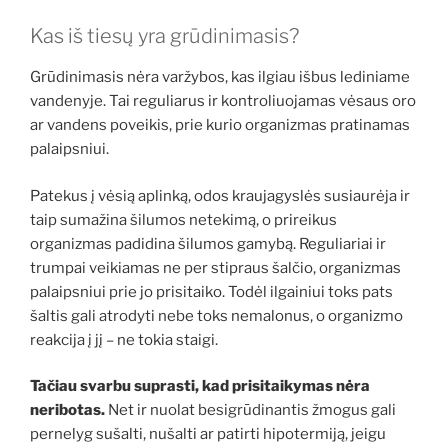
Kas iš tiesų yra grūdinimasis?
Grūdinimasis nėra varžybos, kas ilgiau išbus lediniame
vandenyje. Tai reguliarus ir kontroliuojamas vėsaus oro
ar vandens poveikis, prie kurio organizmas pratinamas
palaipsniui.
Patekus į vėsią aplinką, odos kraujagyslės susiaurėja ir
taip sumažina šilumos netekimą, o prireikus
organizmas padidina šilumos gamybą. Reguliariai ir
trumpai veikiamas ne per stipraus šalčio, organizmas
palaipsniui prie jo prisitaiko. Todėl ilgainiui toks pats
šaltis gali atrodyti nebe toks nemalonus, o organizmo
reakcija į jį – ne tokia staigi.
Tačiau svarbu suprasti, kad prisitaikymas nėra
neribotas.
Net ir nuolat besigrūdinantis žmogus gali
pernelyg sušalti, nušalti ar patirti hipotermiją, jeigu