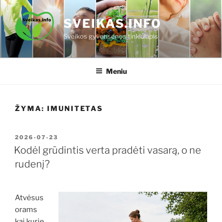
Eiti
prie
SVEIKAS.INFO
turinio
Sveikos gyvensenos tinklalapis
Meniu
ŽYMA:
IMUNITETAS
PASKELBTA
2026-07-23
Kodėl grūdintis verta pradėti vasarą, o ne
rudenį?
Atvėsus
orams
kai kurie