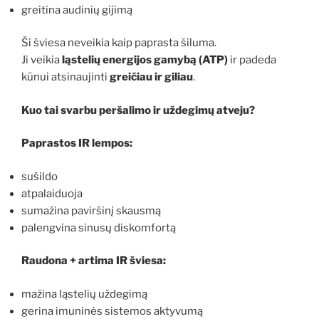
greitina audinių gijimą
Ši šviesa neveikia kaip paprasta šiluma.
Ji veikia
ląstelių energijos gamybą (ATP)
ir padeda
kūnui atsinaujinti
greičiau ir giliau
.
Kuo tai svarbu peršalimo ir uždegimų atveju?
Paprastos IR lempos:
sušildo
atpalaiduoja
sumažina paviršinį skausmą
palengvina sinusų diskomfortą
Raudona + artima IR šviesa:
mažina ląstelių uždegimą
gerina imuninės sistemos aktyvumą