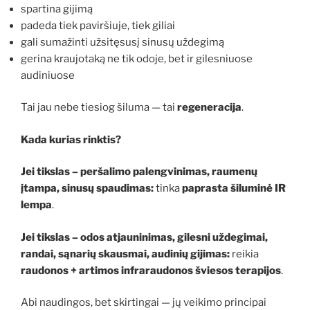
spartina gijimą
padeda tiek paviršiuje, tiek giliai
gali sumažinti užsitęsusį sinusų uždegimą
gerina kraujotaką ne tik odoje, bet ir gilesniuose
audiniuose
Tai jau nebe tiesiog šiluma — tai
regeneracija
.
Kada kurias rinktis?
Jei tikslas – peršalimo palengvinimas, raumenų
įtampa, sinusų spaudimas:
tinka
paprasta šiluminė IR
lempa
.
Jei tikslas – odos atjauninimas, gilesni uždegimai,
randai, sąnarių skausmai, audinių gijimas:
reikia
raudonos + artimos infraraudonos šviesos terapijos
.
Abi naudingos, bet skirtingai — jų veikimo principai