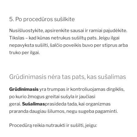
5. Po procedūros sušilkite
Nusišluostykite, apsirenkite sausai ir ramiai pajudėkite.
Tikslas – kad kūnas netrukus sušiltų pats. Jeigu ilgai
nepavyksta sušilti, šalčio poveikis buvo per stiprus arba
truko per ilgai.
Grūdinimasis nėra tas pats, kas sušalimas
Grūdinimasis
yra trumpas ir kontroliuojamas dirgiklis,
po kurio žmogus greitai sušyla ir jaučiasi
gerai.
Sušalimas
prasideda tada, kai organizmas
praranda daugiau šilumos, negu sugeba pagaminti.
Procedūrą reikia nutraukti ir sušilti, jeigu: