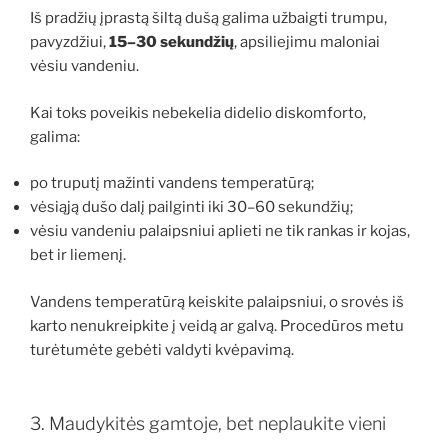
Iš pradžių įprastą šiltą dušą galima užbaigti trumpu,
pavyzdžiui,
15–30 sekundžių
, apsiliejimu maloniai
vėsiu vandeniu.
Kai toks poveikis nebekelia didelio diskomforto,
galima:
po truputį mažinti vandens temperatūrą;
vėsiąją dušo dalį pailginti iki 30–60 sekundžių;
vėsiu vandeniu palaipsniui aplieti ne tik rankas ir kojas,
bet ir liemenį.
Vandens temperatūrą keiskite palaipsniui, o srovės iš
karto nenukreipkite į veidą ar galvą. Procedūros metu
turėtumėte gebėti valdyti kvėpavimą.
3. Maudykitės gamtoje, bet neplaukite vieni