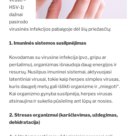
HSV-1)
dažnai
pasirodo
virusinės infekcijos pabaigoje dėl šių priežasčių:
1. Imuninės sistemos susilpnėjimas
Kovodamas su virusine infekcija (pvz., gripu ar
peršalimu), organizmas išnaudoja daug energijos ir
resursų. Nusilpus imuninei sistemai, aktyvuojasi
latentiniai virusai, tokie kaip herpes simplex virusas,
kuris daugelį metų gali išlikti organizme ir „miegoti“.
Kai organizmo gynyba susilpnėja, herpes virusas
atsinaujina ir sukelia pūslelinę ant lūpų ar nosies.
2. Stresas organizmui (karščiavimas, uždegimas,
dehidratacija)