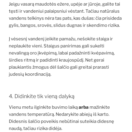
Jeigu vasarą maudotės ežere, upėje ar jūroje, galite tai
tęsti ir vandeniui palaipsniui vėstant. Tačiau natūralus
vandens telkinys nėra tas pats, kas dušas: čia prisideda
gylis, bangos, srovės, slidus dugnas ir skendimo rizika.
Į vėsesnį vandenį įeikite pamažu, nešokite staiga ir
neplaukite vieni. Staigus panirimas gali sukelti
nevalingą oro įkvėpimą, labai padažninti kvėpavimą,
širdies ritmą ir padidinti kraujospūdį. Net gerai
plaukiantis žmogus dėl šalčio gali greitai prarasti
judesių koordinaciją.
4. Didinkite tik vieną dalyką
Vienu metu ilginkite buvimo laiką
arba
mažinkite
vandens temperatūrą. Nedarykite abiejų iš karto.
Didesnis šalčio poveikis nebūtinai suteikia didesnę
naudą, tačiau rizika didėja.