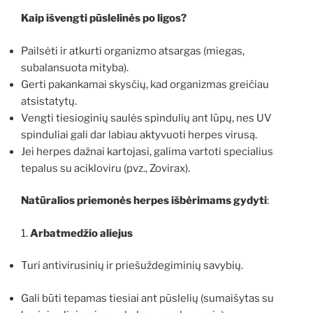
Kaip išvengti pūslelinės po ligos?
Pailsėti ir atkurti organizmo atsargas (miegas,
subalansuota mityba).
Gerti pakankamai skysčių, kad organizmas greičiau
atsistatytų.
Vengti tiesioginių saulės spindulių ant lūpų, nes UV
spinduliai gali dar labiau aktyvuoti herpes virusą.
Jei herpes dažnai kartojasi, galima vartoti specialius
tepalus su acikloviru (pvz., Zovirax).
Natūralios priemonės herpes išbėrimams gydyti
:
1.
Arbatmedžio aliejus
Turi antivirusinių ir priešuždegiminių savybių.
Gali būti tepamas tiesiai ant pūslelių (sumaišytas su