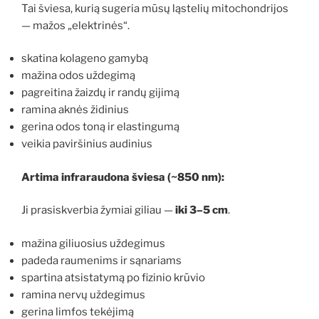
Tai šviesa, kurią sugeria mūsų ląstelių mitochondrijos
— mažos „elektrinės“.
skatina kolageno gamybą
mažina odos uždegimą
pagreitina žaizdų ir randų gijimą
ramina aknės židinius
gerina odos toną ir elastingumą
veikia paviršinius audinius
Artima infraraudona šviesa (~850 nm):
Ji prasiskverbia žymiai giliau —
iki 3–5 cm
.
mažina giliuosius uždegimus
padeda raumenims ir sąnariams
spartina atsistatymą po fizinio krūvio
ramina nervų uždegimus
gerina limfos tekėjimą