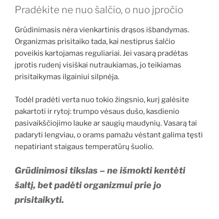
Pradėkite ne nuo šalčio, o nuo įpročio
Grūdinimasis nėra vienkartinis drąsos išbandymas.
Organizmas prisitaiko tada, kai nestiprus šalčio
poveikis kartojamas reguliariai. Jei vasarą pradėtas
įprotis rudenį visiškai nutraukiamas, jo teikiamas
prisitaikymas ilgainiui silpnėja.
Todėl pradėti verta nuo tokio žingsnio, kurį galėsite
pakartoti ir rytoj: trumpo vėsaus dušo, kasdienio
pasivaikščiojimo lauke ar saugių maudynių. Vasarą tai
padaryti lengviau, o orams pamažu vėstant galima tęsti
nepatiriant staigaus temperatūrų šuolio.
Grūdinimosi tikslas – ne išmokti kentėti
šaltį, bet padėti organizmui prie jo
prisitaikyti.