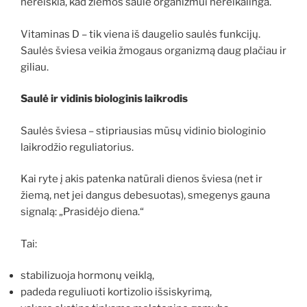
nereiškia, kad žiemos saulė organizmui nereikalinga.
Vitaminas D – tik viena iš daugelio saulės funkcijų.
Saulės šviesa veikia žmogaus organizmą daug plačiau ir
giliau.
Saulė ir vidinis biologinis laikrodis
Saulės šviesa – stipriausias mūsų vidinio biologinio
laikrodžio reguliatorius.
Kai ryte į akis patenka natūrali dienos šviesa (net ir
žiemą, net jei dangus debesuotas), smegenys gauna
signalą: „Prasidėjo diena.“
Tai:
stabilizuoja hormonų veiklą,
padeda reguliuoti kortizolio išsiskyrimą,