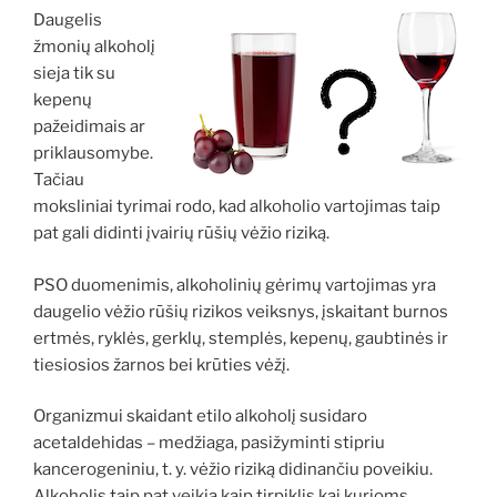
Daugelis
žmonių alkoholį
sieja tik su
kepenų
pažeidimais ar
priklausomybe.
Tačiau
moksliniai tyrimai rodo, kad alkoholio vartojimas taip
pat gali didinti įvairių rūšių vėžio riziką.
PSO duomenimis, alkoholinių gėrimų vartojimas yra
daugelio vėžio rūšių rizikos veiksnys, įskaitant burnos
ertmės, ryklės, gerklų, stemplės, kepenų, gaubtinės ir
tiesiosios žarnos bei krūties vėžį.
Organizmui skaidant etilo alkoholį susidaro
acetaldehidas – medžiaga, pasižyminti stipriu
kancerogeniniu, t. y. vėžio riziką didinančiu poveikiu.
Alkoholis taip pat veikia kaip tirpiklis kai kurioms