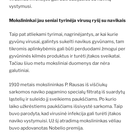
vystymusi.
Mokslininkai jau seniai tyrinėja virusų ryšį su navikais
Taip pat atliekami tyrimai, nagrinėjantys, ar kai kurie
gyvūnų virusai, galintys sukelti navikus gyvūnams, tam
tikromis aplinkybėmis gali būti perduodami žmogui per
gyvūninės kilmės produktus ir turėti įtakos sveikatai.
Tačiau šiuo metu moksliniai duomenys dar nėra
galutiniai.
1910 metais mokslininkas P. Rausas iš viščiukų
sarkomos naviko pagamino specialų filtratą iš suardytų
ląstelių ir suleido jį sveikiems paukščiams. Po kurio
laiko užkrėstiems paukščiams išsivystė sarkoma. Taip
buvo parodyta, kad virusinė infekcija gali turėti įtakos
naviko vystymuisi. Už šį atradimą mokslininkas vėliau
buvo apdovanotas Nobelio premija.