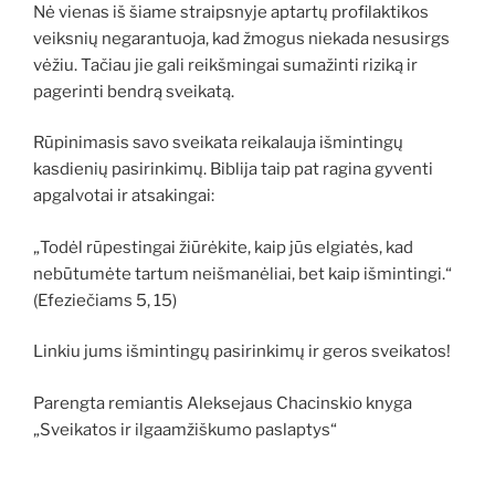
Nė vienas iš šiame straipsnyje aptartų profilaktikos
veiksnių negarantuoja, kad žmogus niekada nesusirgs
vėžiu. Tačiau jie gali reikšmingai sumažinti riziką ir
pagerinti bendrą sveikatą.
Rūpinimasis savo sveikata reikalauja išmintingų
kasdienių pasirinkimų. Biblija taip pat ragina gyventi
apgalvotai ir atsakingai:
„Todėl rūpestingai žiūrėkite, kaip jūs elgiatės, kad
nebūtumėte tartum neišmanėliai, bet kaip išmintingi.“
(Efeziečiams 5, 15)
Linkiu jums išmintingų pasirinkimų ir geros sveikatos!
Parengta remiantis Aleksejaus Chacinskio knyga
„Sveikatos ir ilgaamžiškumo paslaptys“