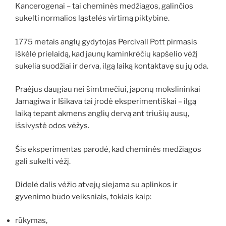
Kancerogenai – tai cheminės medžiagos, galinčios
sukelti normalios ląstelės virtimą piktybine.
1775 metais anglų gydytojas Percivall Pott pirmasis
iškėlė prielaidą, kad jaunų kaminkrėčių kapšelio vėžį
sukelia suodžiai ir derva, ilgą laiką kontaktavę su jų oda.
Praėjus daugiau nei šimtmečiui, japonų mokslininkai
Jamagiwa ir Išikava tai įrodė eksperimentiškai – ilgą
laiką tepant akmens anglių dervą ant triušių ausų,
išsivystė odos vėžys.
Šis eksperimentas parodė, kad cheminės medžiagos
gali sukelti vėžį.
Didelė dalis vėžio atvejų siejama su aplinkos ir
gyvenimo būdo veiksniais, tokiais kaip:
rūkymas,