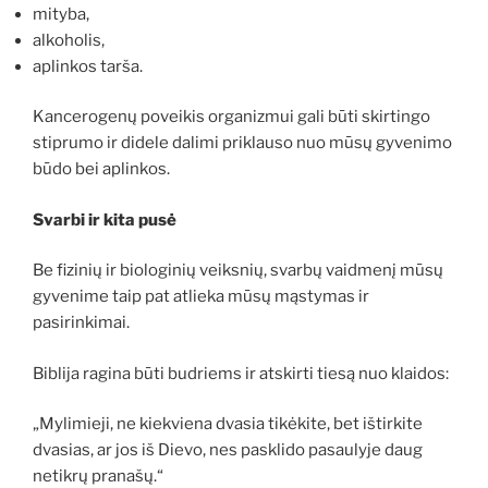
mityba,
alkoholis,
aplinkos tarša.
Kancerogenų poveikis organizmui gali būti skirtingo
stiprumo ir didele dalimi priklauso nuo mūsų gyvenimo
būdo bei aplinkos.
Svarbi ir kita pusė
Be fizinių ir biologinių veiksnių, svarbų vaidmenį mūsų
gyvenime taip pat atlieka mūsų mąstymas ir
pasirinkimai.
Biblija ragina būti budriems ir atskirti tiesą nuo klaidos:
„Mylimieji, ne kiekviena dvasia tikėkite, bet ištirkite
dvasias, ar jos iš Dievo, nes pasklido pasaulyje daug
netikrų pranašų.“