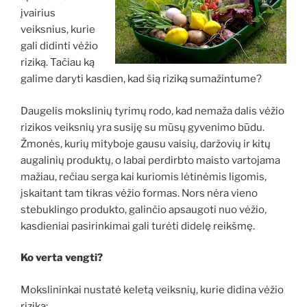
įvairius
veiksnius, kurie
gali didinti vėžio
riziką. Tačiau ką
galime daryti kasdien, kad šią riziką sumažintume?
Daugelis mokslinių tyrimų rodo, kad nemaža dalis vėžio
rizikos veiksnių yra susiję su mūsų gyvenimo būdu.
Žmonės, kurių mityboje gausu vaisių, daržovių ir kitų
augalinių produktų, o labai perdirbto maisto vartojama
mažiau, rečiau serga kai kuriomis lėtinėmis ligomis,
įskaitant tam tikras vėžio formas. Nors nėra vieno
stebuklingo produkto, galinčio apsaugoti nuo vėžio,
kasdieniai pasirinkimai gali turėti didelę reikšmę.
Ko verta vengti?
Mokslininkai nustatė keletą veiksnių, kurie didina vėžio
riziką: