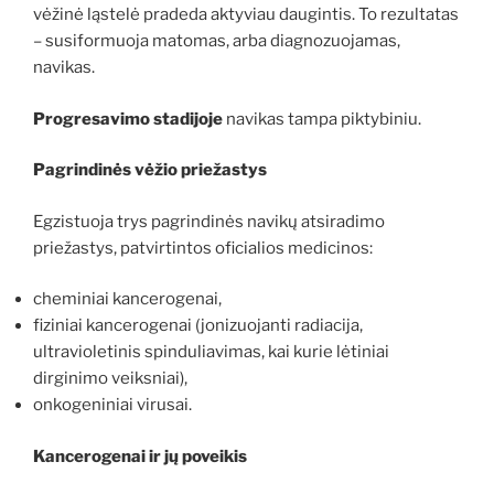
vėžinė ląstelė pradeda aktyviau daugintis. To rezultatas
– susiformuoja matomas, arba diagnozuojamas,
navikas.
Progresavimo stadijoje
navikas tampa piktybiniu.
Pagrindinės vėžio priežastys
Egzistuoja trys pagrindinės navikų atsiradimo
priežastys, patvirtintos oficialios medicinos:
cheminiai kancerogenai,
fiziniai kancerogenai (jonizuojanti radiacija,
ultravioletinis spinduliavimas, kai kurie lėtiniai
dirginimo veiksniai),
onkogeniniai virusai.
Kancerogenai ir jų poveikis