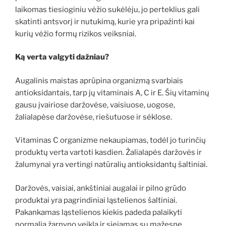
laikomas tiesioginiu vėžio sukėlėju, jo perteklius gali
skatinti antsvorį ir nutukimą, kurie yra pripažinti kai
kurių vėžio formų rizikos veiksniai.
Ką verta valgyti dažniau?
Augalinis maistas aprūpina organizmą svarbiais
antioksidantais, tarp jų vitaminais A, C ir E. Šių vitaminų
gausu įvairiose daržovėse, vaisiuose, uogose,
žalialapėse daržovėse, riešutuose ir sėklose.
Vitaminas C organizme nekaupiamas, todėl jo turinčių
produktų verta vartoti kasdien. Žalialapės daržovės ir
žalumynai yra vertingi natūralių antioksidantų šaltiniai.
Daržovės, vaisiai, ankštiniai augalai ir pilno grūdo
produktai yra pagrindiniai ląstelienos šaltiniai.
Pakankamas ląstelienos kiekis padeda palaikyti
normalią žarnyno veiklą ir siejamas su mažesne