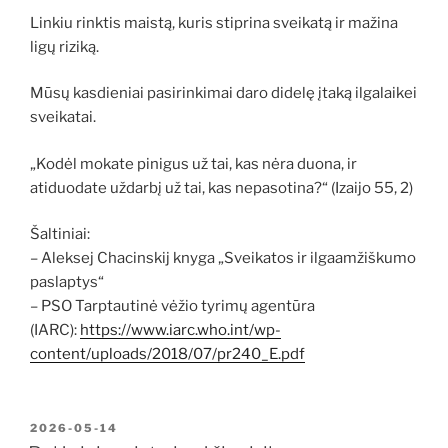
Linkiu rinktis maistą, kuris stiprina sveikatą ir mažina
ligų riziką.
Mūsų kasdieniai pasirinkimai daro didelę įtaką ilgalaikei
sveikatai.
„Kodėl mokate pinigus už tai, kas nėra duona, ir
atiduodate uždarbį už tai, kas nepasotina?“ (Izaijo 55, 2)
Šaltiniai:
– Aleksej Chacinskij knyga „Sveikatos ir ilgaamžiškumo
paslaptys“
– PSO Tarptautinė vėžio tyrimų agentūra
(IARC):
https://www.iarc.who.int/wp-
content/uploads/2018/07/pr240_E.pdf
PASKELBTA
2026-05-14