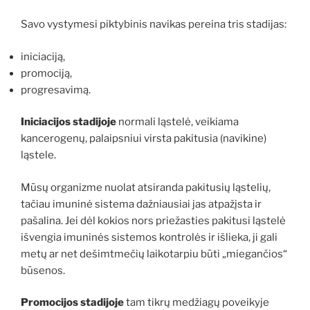
Savo vystymesi piktybinis navikas pereina tris stadijas:
iniciaciją,
promociją,
progresavimą.
Iniciacijos stadijoje
normali ląstelė, veikiama
kancerogenų, palaipsniui virsta pakitusia (navikine)
ląstele.
Mūsų organizme nuolat atsiranda pakitusių ląstelių,
tačiau imuninė sistema dažniausiai jas atpažįsta ir
pašalina. Jei dėl kokios nors priežasties pakitusi ląstelė
išvengia imuninės sistemos kontrolės ir išlieka, ji gali
metų ar net dešimtmečių laikotarpiu būti „miegančios“
būsenos.
Promocijos stadijoje
tam tikrų medžiagų poveikyje