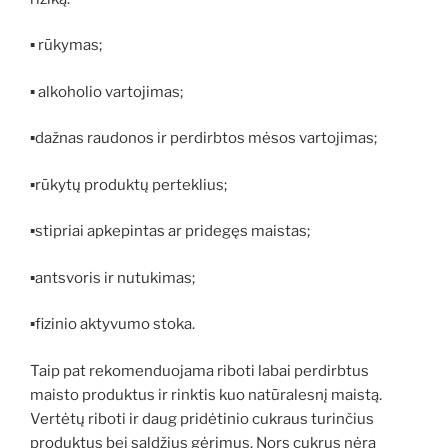
▪ rūkymas;
▪ alkoholio vartojimas;
▪dažnas raudonos ir perdirbtos mėsos vartojimas;
▪rūkytų produktų perteklius;
▪stipriai apkepintas ar pridegęs maistas;
▪antsvoris ir nutukimas;
▪fizinio aktyvumo stoka.
Taip pat rekomenduojama riboti labai perdirbtus
maisto produktus ir rinktis kuo natūralesnį maistą.
Vertėtų riboti ir daug pridėtinio cukraus turinčius
produktus bei saldžius gėrimus. Nors cukrus nėra