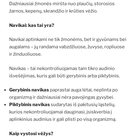
Dažniausiai žmonės miršta nuo plaučių, storosios
žarnos, kepenų, skrandžio ir krūties vėžio.
Navikai: kas tai yra?
Navikai aptinkami ne tik žmonėms, bet ir gyvūnams bei
augalams – jų randama vabzdžiuose, žuvyse, ropliuose
ir žinduoliuose.
Navikas – tai nekontroliuojamas tam tikro audinio
išvešėjimas, kuris gali būti gerybinis arba piktybinis.
Gerybinis navikas
paprastai auga lėtai, neplinta po
organizmą ir dažniausiai nėra pavojingas gyvybei.
Piktybinis navikas
sudarytas iš pakitusių ląstelių,
kurios nekontroliuojamai dauginasi, įsiskverbia į
aplinkinius audinius ir gali plisti po visą organizmą.
Kaip vystosi vėžys?