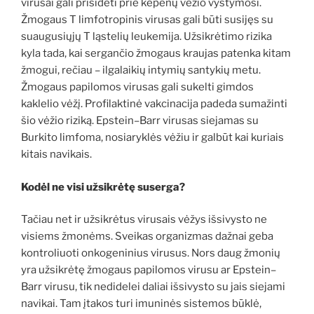
virusai gali prisidėti prie kepenų vėžio vystymosi.
Žmogaus T limfotropinis virusas gali būti susijęs su
suaugusiųjų T ląstelių leukemija. Užsikrėtimo rizika
kyla tada, kai sergančio žmogaus kraujas patenka kitam
žmogui, rečiau – ilgalaikių intymių santykių metu.
Žmogaus papilomos virusas gali sukelti gimdos
kaklelio vėžį. Profilaktinė vakcinacija padeda sumažinti
šio vėžio riziką. Epstein–Barr virusas siejamas su
Burkito limfoma, nosiaryklės vėžiu ir galbūt kai kuriais
kitais navikais.
Kodėl ne visi užsikrėtę suserga?
Tačiau net ir užsikrėtus virusais vėžys išsivysto ne
visiems žmonėms. Sveikas organizmas dažnai geba
kontroliuoti onkogeninius virusus. Nors daug žmonių
yra užsikrėtę žmogaus papilomos virusu ar Epstein–
Barr virusu, tik nedidelei daliai išsivysto su jais siejami
navikai. Tam įtakos turi imuninės sistemos būklė,