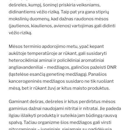
dešreles, kumpį, šoninę) priskiria veiksniams,
didinantiems vėžio riziką. Taip pat yra gana stiprių
mokslinių duomenų, kad dažnas raudonos mėsos
(jautienos, kiaulienos, avienos) vartojimas gali didinti
vėžio riziką.
Mėsos terminio apdorojimo metu, ypač kepant
aukštoje temperatūroje ar rūkant, gali susidaryti
heterocikliniai aminai ir policikliniai aromatiniai
angliavandeniliai – medžiagos, galinčios pažeisti DNR
(ląstelėse esančią genetinę medžiagą). Panašios
kancerogeninės medžiagos susidaro ne tik ruošiant
mėsą, bet ir rūkant žuvį ar kitus maisto produktus.
Gaminant dešras, dešreles ir kitus perdirbtus mėsos
gaminius dažnai naudojami nitritai ir nitratai. Jie padeda
ilgiau išlaikyti produktą ir suteikia jam būdingą rausvą
spalvą. Tačiau organizme šios medžiagos gali virsti
nitrozaminais – junginiais, siejamais su padidėjusia