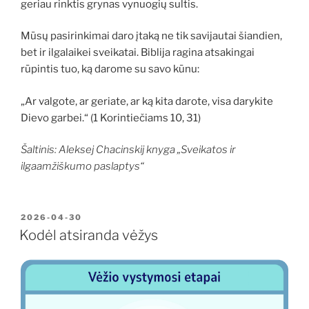
geriau rinktis grynas vynuogių sultis.
Mūsų pasirinkimai daro įtaką ne tik savijautai šiandien,
bet ir ilgalaikei sveikatai. Biblija ragina atsakingai
rūpintis tuo, ką darome su savo kūnu:
„Ar valgote, ar geriate, ar ką kita darote, visa darykite
Dievo garbei.“ (1 Korintiečiams 10, 31)
Šaltinis: Aleksej Chacinskij knyga „Sveikatos ir
ilgaamžiškumo paslaptys“
PASKELBTA
2026-04-30
Kodėl atsiranda vėžys