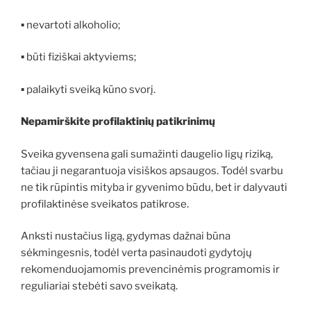
▪ nevartoti alkoholio;
▪ būti fiziškai aktyviems;
▪ palaikyti sveiką kūno svorį.
Nepamirškite profilaktinių patikrinimų
Sveika gyvensena gali sumažinti daugelio ligų riziką,
tačiau ji negarantuoja visiškos apsaugos. Todėl svarbu
ne tik rūpintis mityba ir gyvenimo būdu, bet ir dalyvauti
profilaktinėse sveikatos patikrose.
Anksti nustačius ligą, gydymas dažnai būna
sėkmingesnis, todėl verta pasinaudoti gydytojų
rekomenduojamomis prevencinėmis programomis ir
reguliariai stebėti savo sveikatą.