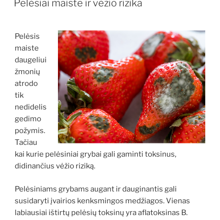
Pelėsiai maiste ir vėžio rizika
Pelėsis
maiste
daugeliui
žmonių
atrodo
tik
nedidelis
gedimo
požymis.
Tačiau
kai kurie pelėsiniai grybai gali gaminti toksinus,
didinančius vėžio riziką.
Pelėsiniams grybams augant ir dauginantis gali
susidaryti įvairios kenksmingos medžiagos. Vienas
labiausiai ištirtų pelėsių toksinų yra aflatoksinas B.