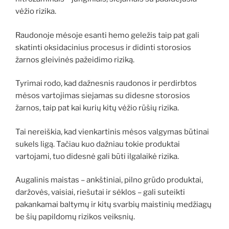
vėžio rizika.
Raudonoje mėsoje esanti hemo geležis taip pat gali
skatinti oksidacinius procesus ir didinti storosios
žarnos gleivinės pažeidimo riziką.
Tyrimai rodo, kad dažnesnis raudonos ir perdirbtos
mėsos vartojimas siejamas su didesne storosios
žarnos, taip pat kai kurių kitų vėžio rūšių rizika.
Tai nereiškia, kad vienkartinis mėsos valgymas būtinai
sukels ligą. Tačiau kuo dažniau tokie produktai
vartojami, tuo didesnė gali būti ilgalaikė rizika.
Augalinis maistas – ankštiniai, pilno grūdo produktai,
daržovės, vaisiai, riešutai ir sėklos – gali suteikti
pakankamai baltymų ir kitų svarbių maistinių medžiagų
be šių papildomų rizikos veiksnių.