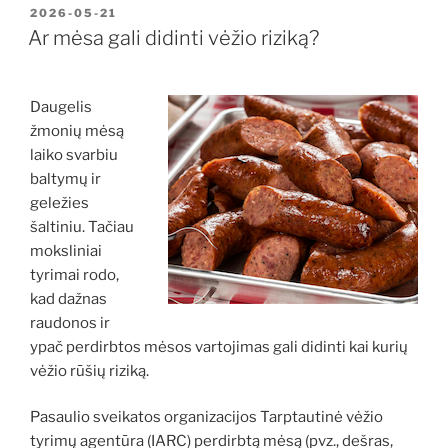
PASKELBTA
2026-05-21
Ar mėsa gali didinti vėžio riziką?
Daugelis
žmonių mėsą
laiko svarbiu
baltymų ir
geležies
šaltiniu. Tačiau
moksliniai
tyrimai rodo,
kad dažnas
raudonos ir
ypač perdirbtos mėsos vartojimas gali didinti kai kurių
vėžio rūšių riziką.
Pasaulio sveikatos organizacijos Tarptautinė vėžio
tyrimų agentūra (IARC) perdirbtą mėsą (pvz., dešras,