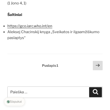
(1 Jono 4, 1)
Šaltiniai
https://gco.iarc.who.int/en
Aleksej Chacinskij knyga „Sveikatos ir ilgaamžiškumo
paslaptys“
Įrašų
Tole
Puslapis
1
pusl
puslapiavimas
Ieškoti:
Ieškoti
Slapukai