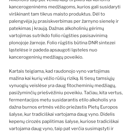
kancerogeninėms medžiagoms, kurios gali susidaryti
virškinant tam tikrus maisto produktus. Dėl to
palengvėja jų prasiskverbimas per žarnyno sienelę ir
patekimas į kraują. Dažnas alkoholinių gėrimų
vartojimas sutrikdo folio rūgšties pasisavinimą
plonojoje žarnoje. Folio rūgštis būtina DNR sintezei
ląstelėse ir padeda apsaugoti ląsteles nuo
kancerogeninių medžiagų poveikio.
Kartais teigiama, kad raudonojo vyno vartojimas
mažina kai kurių vėžio rūšių riziką. Iš tiesų tamsiųjų
vynuogių veislėse yra daug fitocheminių medžiagų,
pasižyminčių priešvėžiniu poveikiu. Tačiau, kita vertus,
fermentacijos metu susidarantis etilo alkoholis yra
dažna burnos ertmės vėžio priežastis Pietų Europos
šalyse, kur tradiciškai vartojama daug vyno. Didelis
kepenų cirozės paplitimas šalyse, kuriose tradiciškai
vartojama daug vyno, taip pat verčia susimąstyti ir