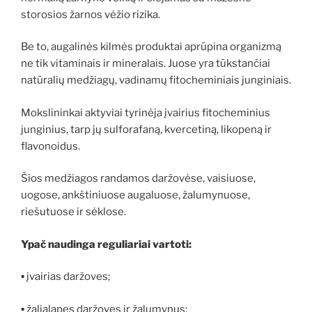
storosios žarnos vėžio rizika.
Be to, augalinės kilmės produktai aprūpina organizmą
ne tik vitaminais ir mineralais. Juose yra tūkstančiai
natūralių medžiagų, vadinamų fitocheminiais junginiais.
Mokslininkai aktyviai tyrinėja įvairius fitocheminius
junginius, tarp jų sulforafaną, kvercetiną, likopeną ir
flavonoidus.
Šios medžiagos randamos daržovėse, vaisiuose,
uogose, ankštiniuose augaluose, žalumynuose,
riešutuose ir sėklose.
Ypač naudinga reguliariai vartoti:
▪ įvairias daržoves;
▪ žalialapes daržoves ir žalumynus;