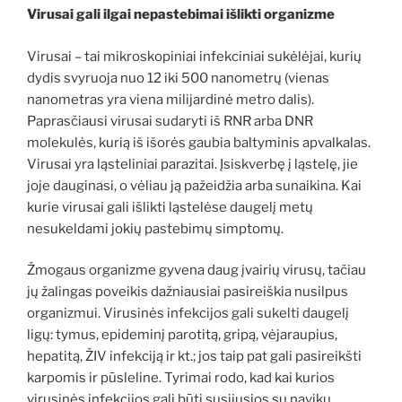
Virusai gali ilgai nepastebimai išlikti organizme
Virusai – tai mikroskopiniai infekciniai sukėlėjai, kurių
dydis svyruoja nuo 12 iki 500 nanometrų (vienas
nanometras yra viena milijardinė metro dalis).
Paprasčiausi virusai sudaryti iš RNR arba DNR
molekulės, kurią iš išorės gaubia baltyminis apvalkalas.
Virusai yra ląsteliniai parazitai. Įsiskverbę į ląstelę, jie
joje dauginasi, o vėliau ją pažeidžia arba sunaikina. Kai
kurie virusai gali išlikti ląstelėse daugelį metų
nesukeldami jokių pastebimų simptomų.
Žmogaus organizme gyvena daug įvairių virusų, tačiau
jų žalingas poveikis dažniausiai pasireiškia nusilpus
organizmui. Virusinės infekcijos gali sukelti daugelį
ligų: tymus, epideminį parotitą, gripą, vėjaraupius,
hepatitą, ŽIV infekciją ir kt.; jos taip pat gali pasireikšti
karpomis ir pūsleline. Tyrimai rodo, kad kai kurios
virusinės infekcijos gali būti susijusios su navikų