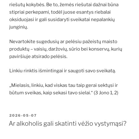
riešutų kokybės. Be to, žemės riešutai dažnai būna
stipriai perkepami, todėl juose esantys riebalai
oksiduojasi ir gali susidaryti sveikatai nepalankių
junginių.
Nevartokite sugedusių ar pelėsiu pažeistų maisto
produktų – vaisių, daržovių, sūrio bei konservų, kurių
paviršiuje atsirado pelėsis.
Linkiu rinktis išmintingai ir saugoti savo sveikatą.
„Mielasis, linkiu, kad viskas tau taip gerai sektųsi ir
būtum sveikas, kaip sekasi tavo sielai.“ (3 Jono 1, 2)
PASKELBTA
2026-05-07
Ar alkoholis gali skatinti vėžio vystymąsi?