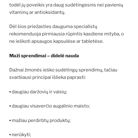
todėl jų poveikis yra daug sudėtingesnis nei pavienių
vitaminų ar antioksidantų.
Dėl šios priežasties dauguma specialistų
rekomenduoja pirmiausia rūpintis kasdiene mityba, o
ne ieškoti apsaugos kapsulėse ar tabletėse.
Maži sprendimai – didelė nauda
Dažnai žmonės ieško sudėtingų sprendimų, tačiau
svarbiausi principai išlieka paprasti:
▪ daugiau daržovių ir vaisių;
▪ daugiau visaverčio augalinio maisto;
▪ mažiau perdirbtų produktų;
▪ nerūkyti;