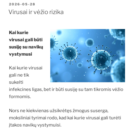
PASKELBTA
2026-05-28
Virusai ir vėžio rizika
Kai kurie
virusai gali būti
susiję su navikų
vystymusi
Kai kurie virusai
gali ne tik
sukelti
infekcines ligas, bet ir būti susiję su tam tikromis vėžio
formomis.
Nors ne kiekvienas užsikrėtęs žmogus suserga,
moksliniai tyrimai rodo, kad kai kurie virusai gali turėti
įtakos navikų vystymuisi.