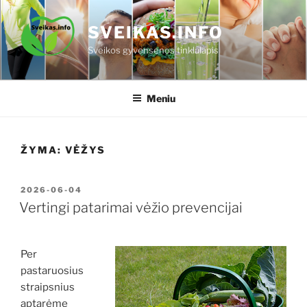
Eiti
prie
SVEIKAS.INFO
turinio
Sveikos gyvensenos tinklalapis
Meniu
ŽYMA:
VĖŽYS
PASKELBTA
2026-06-04
Vertingi patarimai vėžio prevencijai
Per
pastaruosius
straipsnius
aptarėme