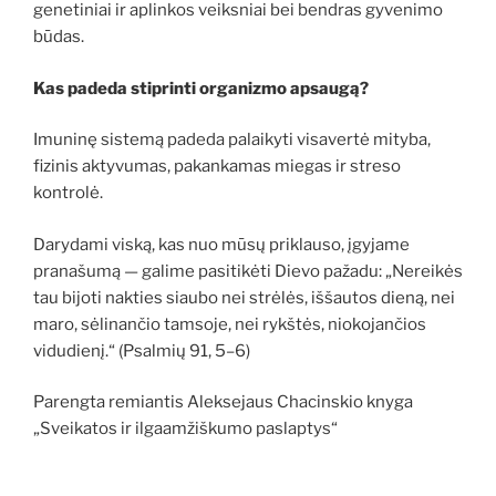
genetiniai ir aplinkos veiksniai bei bendras gyvenimo
būdas.
Kas padeda stiprinti organizmo apsaugą?
Imuninę sistemą padeda palaikyti visavertė mityba,
fizinis aktyvumas, pakankamas miegas ir streso
kontrolė.
Darydami viską, kas nuo mūsų priklauso, įgyjame
pranašumą — galime pasitikėti Dievo pažadu: „Nereikės
tau bijoti nakties siaubo nei strėlės, iššautos dieną, nei
maro, sėlinančio tamsoje, nei rykštės, niokojančios
vidudienį.“ (Psalmių 91, 5–6)
Parengta remiantis Aleksejaus Chacinskio knyga
„Sveikatos ir ilgaamžiškumo paslaptys“