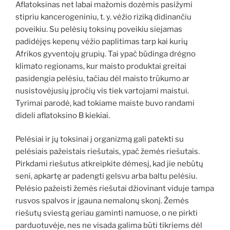
Aflatoksinas net labai mažomis dozėmis pasižymi
stipriu kancerogeniniu, t. y. vėžio riziką didinančiu
poveikiu. Su pelėsių toksinų poveikiu siejamas
padidėjęs kepenų vėžio paplitimas tarp kai kurių
Afrikos gyventojų grupių. Tai ypač būdinga drėgno
klimato regionams, kur maisto produktai greitai
pasidengia pelėsiu, tačiau dėl maisto trūkumo ar
nusistovėjusių įpročių vis tiek vartojami maistui.
Tyrimai parodė, kad tokiame maiste buvo randami
dideli aflatoksino B kiekiai.
Pelėsiai ir jų toksinai į organizmą gali patekti su
pelėsiais pažeistais riešutais, ypač žemės riešutais.
Pirkdami riešutus atkreipkite dėmesį, kad jie nebūtų
seni, apkartę ar padengti gelsvu arba baltu pelėsiu.
Pelėsio pažeisti žemės riešutai džiovinant viduje tampa
rusvos spalvos ir įgauna nemalonų skonį. Žemės
riešutų sviestą geriau gaminti namuose, o ne pirkti
parduotuvėje, nes ne visada galima būti tikriems dėl