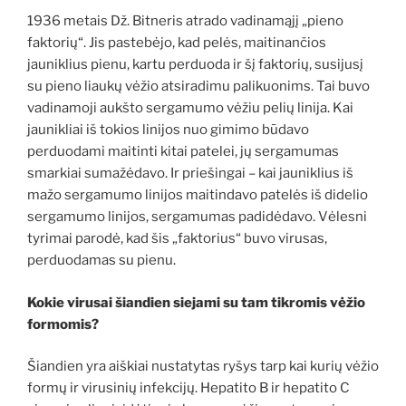
1936 metais Dž. Bitneris atrado vadinamąjį „pieno
faktorių“. Jis pastebėjo, kad pelės, maitinančios
jauniklius pienu, kartu perduoda ir šį faktorių, susijusį
su pieno liaukų vėžio atsiradimu palikuonims. Tai buvo
vadinamoji aukšto sergamumo vėžiu pelių linija. Kai
jaunikliai iš tokios linijos nuo gimimo būdavo
perduodami maitinti kitai patelei, jų sergamumas
smarkiai sumažėdavo. Ir priešingai – kai jauniklius iš
mažo sergamumo linijos maitindavo patelės iš didelio
sergamumo linijos, sergamumas padidėdavo. Vėlesni
tyrimai parodė, kad šis „faktorius“ buvo virusas,
perduodamas su pienu.
Kokie virusai šiandien siejami su tam tikromis vėžio
formomis?
Šiandien yra aiškiai nustatytas ryšys tarp kai kurių vėžio
formų ir virusinių infekcijų. Hepatito B ir hepatito C