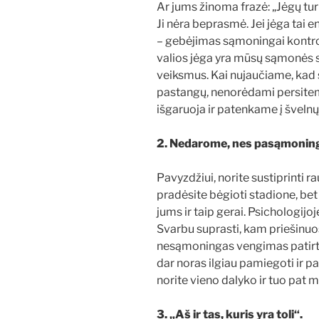
Ar jums žinoma frazė: „Jėgų turiu
Ji nėra beprasmė. Jei jėga tai e
– gebėjimas sąmoningai kontrol
valios jėga yra mūsų sąmonės s
veiksmus. Kai nujaučiame, kad
pastangų, nenorėdami persitemp
išgaruoja ir patenkame į švelnų 
2. Nedarome, nes pasąmoninga
Pavyzdžiui, norite sustiprinti r
pradėsite bėgioti stadione, bet k
jums ir taip gerai. Psichologijo
Svarbu suprasti, kam priešinuo
nesąmoningas vengimas patirti 
dar noras ilgiau pamiegoti ir p
norite vieno dalyko ir tuo pat m
3. „Aš ir tas, kuris yra toli“.