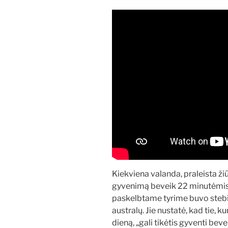
Kiekviena valanda, praleista žiū
gyvenimą beveik 22 minutėmis.
paskelbtame tyrime buvo steb
australų. Jie nustatė, kad tie, k
dieną, „gali tikėtis gyventi be