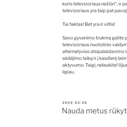
kuris televizoriaus nežiūri“, ir 
televizoriaus yra taip pat pavoji
Tai faktas! Bet yra ir viltis!
Savo gyvenimo trukmę galite p
televizoriaus nuotolinio valdy
alternatyvius atsipalaidavimo 
sėdėjimo laiką ir į kasdienį še
aktyvumo. Taigi, nelaukite! Išju
ilgiau.
PASKELBTA
2024-02-26
Nauda metus rūkyt