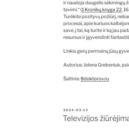
ir naudoja daugelis sėkmingų ž
tavimi.“ (
1 Kronikų knyga 22
, 1
Turėkite pozityvų požiūrį, nebar
procesai, apie kuriuos kalbėjom
save, į tai, ką turite ir ką jau p
resursus ir įgyvendinti fantasti
Linkiu gerų permainų jūsų gyv
Autorius: Jelena Grebeniuk, ps
Šaltinis:
8doktorov.ru
PASKELBTA
2024-03-13
Televizijos žiūrėjimas