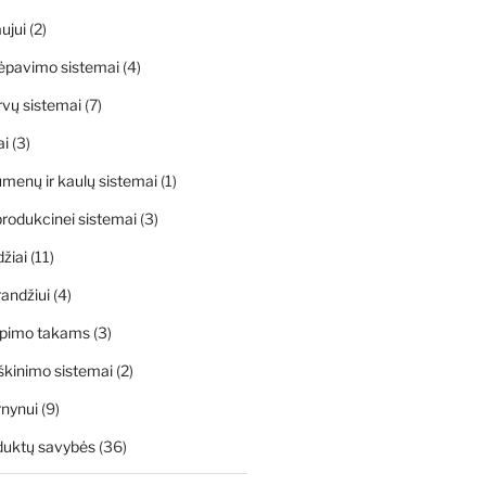
ujui
(2)
ėpavimo sistemai
(4)
rvų sistemai
(7)
ai
(3)
menų ir kaulų sistemai
(1)
rodukcinei sistemai
(3)
džiai
(11)
andžiui
(4)
apimo takams
(3)
škinimo sistemai
(2)
rnynui
(9)
duktų savybės
(36)