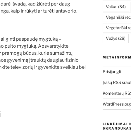
padarė išvadą, kad žiūrėti per daug
Vaikai
(34)
nga, kaip ir rūkyti ar turėti antsvorio.
Veganiški rec
Vegetariški r
Vėžys
(28)
ailginti paspaudę mygtuką –
mo pulto mygtuką. Apsvarstykite
ir pramogų būdus, kurie sumažintų
METAINFORM
imos gyvenimą įtrauktų daugiau fizinio
nkite televizorių ir gyvenkite sveikiau bei
Prisijungti
Įrašų RSS srau
Komentarų RSS
WordPress.org
i
LINKĖJIMAI 
SKRANDUKAS