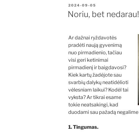
PASKELBTA
2024-09-05
Noriu, bet nedarau
Ar dažnai ryždavotės
pradėti naują gyvenimą
nuo pirmadienio, tačiau
visi geri ketinimai
pirmadienį ir baigdavosi?
Kiek kartų žadėjote sau
svarbių dalykų neatidėlioti
vėlesniam laikui? Kodėl tai
vyksta? Ar tikrai esame
tokie neatsakingi, kad
duodami sau pažadą negalime jo 
1. Tingumas.