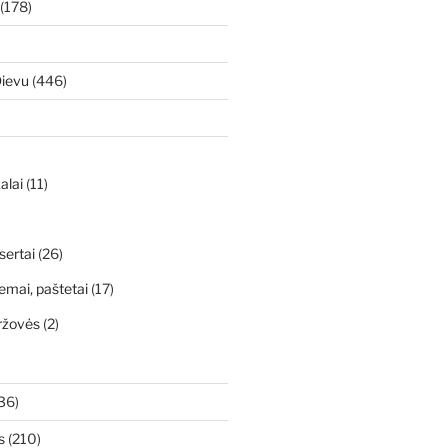
(178)
Dievu
(446)
alai
(11)
sertai
(26)
emai, paštetai
(17)
ržovės
(2)
36)
s
(210)