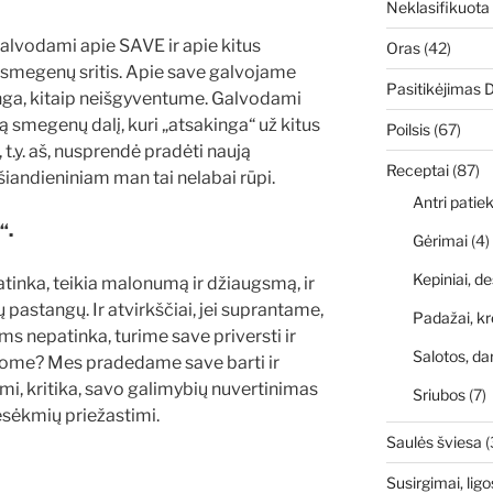
Neklasifikuota
alvodami apie SAVE ir apie kitus
Oras
(42)
smegenų sritis. Apie save galvojame
Pasitikėjimas 
singa, kitaip neišgyventume. Galvodami
ą smegenų dalį, kuri „atsakinga“ už kitus
Poilsis
(67)
t.y. aš, nusprendė pradėti naują
Receptai
(87)
iandieniniam man tai nelabai rūpi.
Antri patiek
“.
Gėrimai
(4)
Kepiniai, de
tinka, teikia malonumą ir džiaugsmą, ir
pastangų. Ir atvirkščiai, jei suprantame,
Padažai, kr
ms nepatinka, turime save priversti ir
Salotos, da
arome? Mes pradedame save barti ir
mi, kritika, savo galimybių nuvertinimas
Sriubos
(7)
sėkmių priežastimi.
Saulės šviesa
(
Susirgimai, ligo