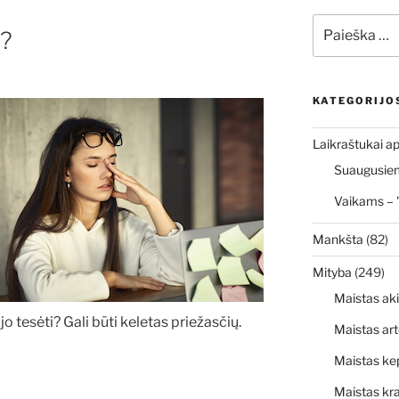
Ieškoti:
!?
KATEGORIJO
Laikraštukai ap
Suaugusiems
Vaikams – 
Mankšta
(82)
Mityba
(249)
Maistas ak
tesėti? Gali būti keletas priežasčių.
Maistas art
Maistas ke
Maistas kr