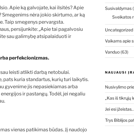
sio. Apie ką galvojate, kai ilsitės? Apie
Susivaldymas
(
us? Smegenims nėra jokio skirtumo, ar ką
Sveikatos r
ate. Taip smegenys pervargsta.
us, persijunkite: „Apie tai pagalvosiu
Uncategorized
ikite sau galimybę atsipalaiduoti ir
Vaikams apie s
Vanduo
(63)
, arba perfekcionizmas.
sau leisti atlikti darbą netobulai.
NAUJAUSI ĮR
 pats kuria standartus, kurių turi laikytis.
iau gyvenime jis nepasiekiamas arba
Nusivylimo prie
nergijos ir pastangų. Todėl, jei negaliu
„Kas iš tikrųjų 
au.
Jei esi įžeistas
Trys Biblijos pa
lomas vienas patikimas būdas. Jį naudojo