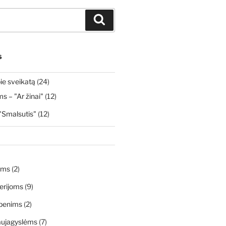
Ieškoti
S
ie sveikatą
(24)
 – "Ar žinai"
(12)
"Smalsutis"
(12)
ims
(2)
erijoms
(9)
penims
(2)
aujagyslėms
(7)