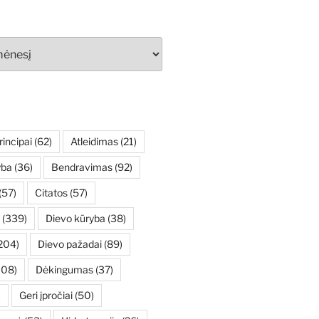
rincipai
(62)
Atleidimas
(21)
yba
(36)
Bendravimas
(92)
(57)
Citatos
(57)
(339)
Dievo kūryba
(38)
204)
Dievo pažadai
(89)
108)
Dėkingumas
(37)
)
Geri įpročiai
(50)