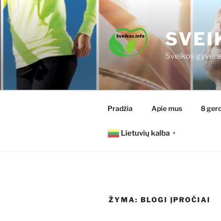
Eiti
prie
turinio
SVEI
Sveikos gyvens
Pradžia
Apie mus
8 gero
Lietuvių kalba
▼
ŽYMA:
BLOGI ĮPROČIAI