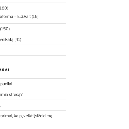
180)
eforma – E.G.Vait
(16)
(150)
veikatą
(41)
AŠAI
puoliai…
lemia stresą?
…
tarimai, kaip įveikti įsižeidimą