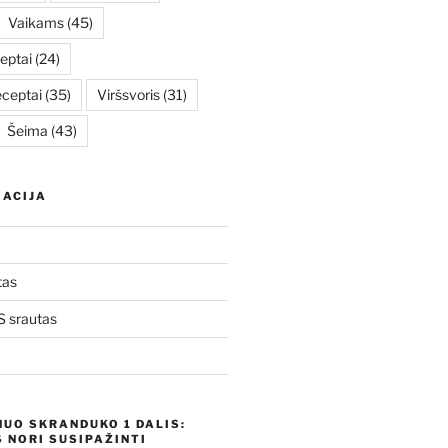
Vaikams
(45)
eptai
(24)
eceptai
(35)
Viršsvoris
(31)
Šeima
(43)
ACIJA
tas
 srautas
NUO SKRANDUKO 1 DALIS:
 NORI SUSIPAŽINTI