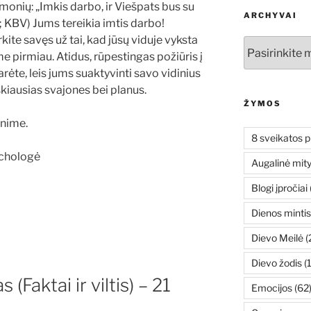
monių: „Imkis darbo, ir Viešpats bus su
ARCHYVAI
6; KBV) Jums tereikia imtis darbo!
kite savęs už tai, kad jūsų viduje vyksta
Archyvai
e pirmiau. Atidus, rūpestingas požiūris į
adarėte, leis jums suaktyvinti savo vidinius
škiausias svajones bei planus.
ŽYMOS
enime.
8 sveikatos p
ichologė
Augalinė mit
Blogi įpročiai
Dienos mintis
Dievo Meilė
(
Dievo žodis
(
 (Faktai ir viltis) – 21
Emocijos
(62