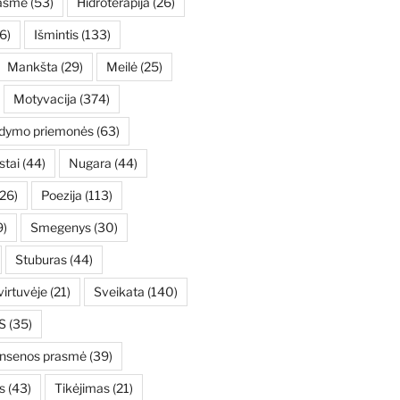
asmė
(53)
Hidroterapija
(26)
6)
Išmintis
(133)
Mankšta
(29)
Meilė
(25)
Motyvacija
(374)
ydymo priemonės
(63)
stai
(44)
Nugara
(44)
26)
Poezija
(113)
9)
Smegenys
(30)
Stuburas
(44)
irtuvėje
(21)
Sveikata
(140)
S
(35)
ensenos prasmė
(39)
s
(43)
Tikėjimas
(21)