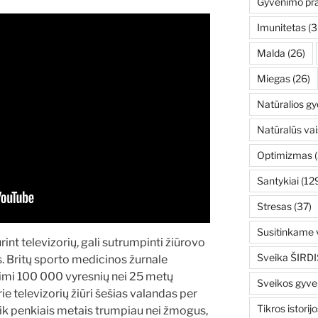
Gyvenimo pr
Imunitetas
(3
Malda
(26)
Miegas
(26)
Natūralios g
Natūralūs vai
Optimizmas
(
Santykiai
(12
Stresas
(37)
Susitinkame v
rint televizorių, gali sutrumpinti žiūrovo
Sveika ŠIRDI
 Britų sporto medicinos žurnale
imi 100 000 vyresnių nei 25 metų
Sveikos gyv
urie televizorių žiūri šešias valandas per
Tikros istorijo
veik penkiais metais trumpiau nei žmogus,