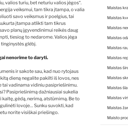
, valios turiu, bet neturiu valios jėgos“.
Maistas kra
nergija veiksmui, tam tikra įtampa, o valia
iuoti savo veiksmus ir poelgius, tai
Maistas kv
ukurta įtampa atlikti tam tikrus
Maistas ne
 savo planų įgyvendinimui reikės daug
ti, tiesiog to nedarome. Valios jėga
Maistas od
tinginystės glėbį.
Maistas rau
i nenorime to daryti.
Maistas rep
Maistas šir
aumenis ir sakote sau, kad nuo rytojaus
Maistas skr
itą dieną negalite pakilti iš lovos, nes
je tai vadinama vidiniu pasipriešinimu.
Maistas šl
si? Pasipriešinimą dažniausiai sukelia
Maistas vir
kaltę, gėdą, nerimą, atstūmimą. Be to
agulinėti lovoje… Sunku suvokti, kad
Maistas ža
etu norite visiškai priešingo.
Maisto pro