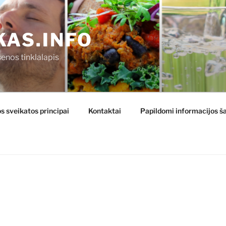
KAS.INFO
enos tinklalapis
s sveikatos principai
Kontaktai
Papildomi informacijos ša