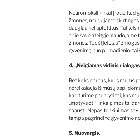
Neuromokslininkai įrodė, kad g
žmones, naudojame skirtingas 
daugiau nei apie kitus. Tai tei
apie save ateityje, naudojame t
žmones. Todėl jei „tas“ žmogus, 
gyvenimą nuo pirmadienio, tai š
4. „Neigiamas vidinis dialogas
Bet koks darbas, kuris mums pa
nereikalauja iš mūsų papildomų 
kad turime padaryti tai, kas mu
„motyvuoti“. Ir kaip mes tai d
spausti. Nepasitenkinimas savi
tampa pagrindine gyvenimo ne
5. Nuovargis.