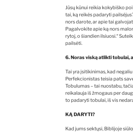
Jūsų kūnui reikia kokybiško poil
tai, ką reikės padaryti pailsėj
nors darote, ar apie tai galvoj
Pagalvokite apie ką nors malona
rytoj, o šiandien ilsiuosi.“ Sute
pailsėti.
6. Noras viską atlikti tobulai
Tai yra įsitikinimas, kad negaliu 
Perfekcionistas teisia pats save,
Tobulumas – tai nuostabu, tač
reikalauja iš žmogaus per daug e
to padaryti tobulai, iš vis nedar
KĄ DARYTI?
Kad jums sektųsi, Biblijoje siū