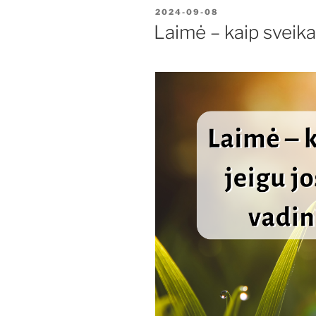
PASKELBTA
2024-09-08
Laimė – kaip sveik