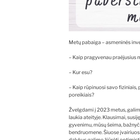
Metų pabaiga – asmeninės inve
– Kaip pragyvenau praėjusius 
– Kur esu?
– Kaip rūpinuosi savo fiziniais, p
poreikiais?
Žvelgdami į 2023 metus, galime
laukia ateityje. Klausimai, susi
gyvenimu, mūsų šeima, bažnyčia
bendruomene. Šiuose įvairiuose
dalykus galime žiūrėti optimistiš