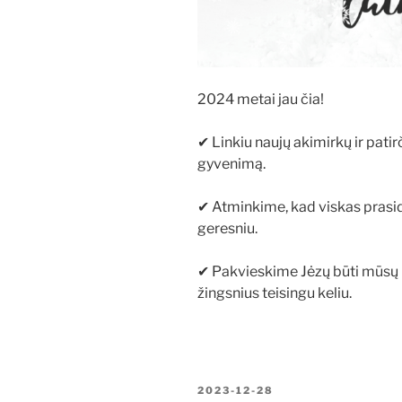
2024 metai jau čia!
✔ Linkiu naujų akimirkų ir patir
gyvenimą.
✔ Atminkime, kad viskas prasid
geresniu.
✔ Pakvieskime Jėzų būti mūsų k
žingsnius teisingu keliu.
PASKELBTA
2023-12-28