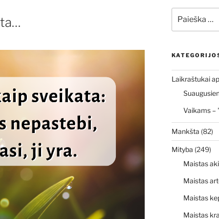
Ieškoti:
ata…
KATEGORIJO
Laikraštukai ap
Suaugusiems
Vaikams – 
Mankšta
(82)
Mityba
(249)
Maistas ak
Maistas art
Maistas ke
Maistas kr