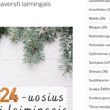
Gyvenimo pr
aversti laimingais
Imunitetas
(3
Malda
(26)
Miegas
(26)
Natūralios g
Natūralūs vai
Optimizmas
(
Santykiai
(12
Stresas
(36)
Susitinkame v
Sveika ŠIRDI
Sveikos gyv
Tikros istorijo