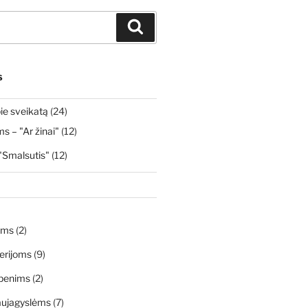
Ieškoti
S
ie sveikatą
(24)
 – "Ar žinai"
(12)
"Smalsutis"
(12)
ims
(2)
erijoms
(9)
penims
(2)
aujagyslėms
(7)