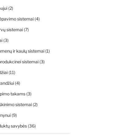
ujui
(2)
ėpavimo sistemai
(4)
rvų sistemai
(7)
ai
(3)
menų ir kaulų sistemai
(1)
rodukcinei sistemai
(3)
džiai
(11)
andžiui
(4)
apimo takams
(3)
škinimo sistemai
(2)
rnynui
(9)
duktų savybės
(36)