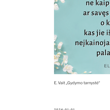
E. Vait „Gydymo tarnystė“
PASKELBTA
2024-01-01