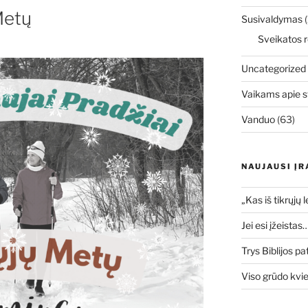
Metų
Susivaldymas
(
Sveikatos r
Uncategorized
Vaikams apie s
Vanduo
(63)
NAUJAUSI ĮR
„Kas iš tikrųjų 
Jei esi įžeistas
Trys Biblijos pa
Viso grūdo kvi