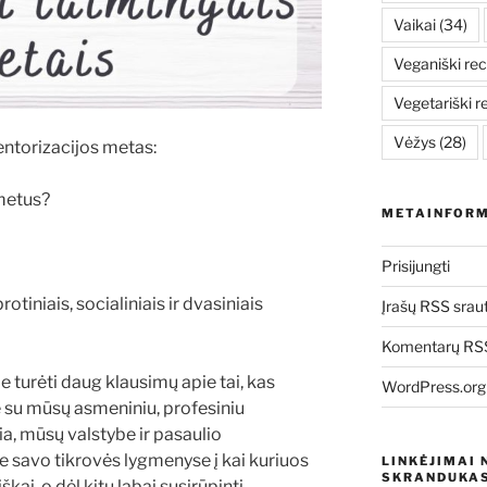
Vaikai
(34)
Veganiški rec
Vegetariški r
Vėžys
(28)
ntorizacijos metas:
metus?
METAINFORM
Prisijungti
rotiniais, socialiniais ir dvasiniais
Įrašų RSS srau
Komentarų RSS
 turėti daug klausimų apie tai, kas
WordPress.org
ję su mūsų asmeniniu, profesiniu
, mūsų valstybe ir pasaulio
 savo tikrovės lygmenyse į kai kuriuos
LINKĖJIMAI 
SKRANDUKAS
kai, o dėl kitų labai susirūpinti.