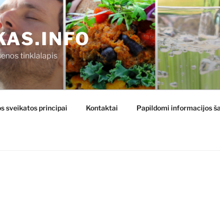
KAS.INFO
enos tinklalapis
s sveikatos principai
Kontaktai
Papildomi informacijos ša