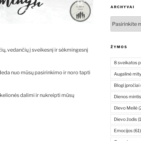
ARCHYVAI
Archyvai
ŽYMOS
čių, vedančių į sveikesnį ir sėkmingesnį
8 sveikatos p
eda nuo mūsų pasirinkimo ir noro tapti
Augalinė mit
Blogi įpročiai
elionės dalimi ir nukreipti mūsų
Dienos mintis
Dievo Meilė
(
Dievo žodis
(
Emocijos
(61)