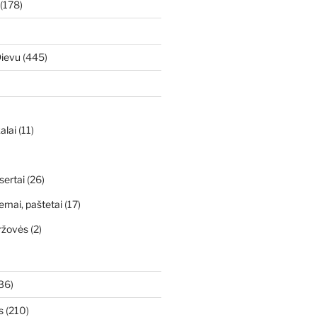
(178)
Dievu
(445)
alai
(11)
sertai
(26)
emai, paštetai
(17)
ržovės
(2)
36)
s
(210)