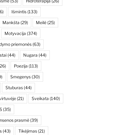
asmė
(53)
Hidroterapija
(26)
6)
Išmintis
(133)
Mankšta
(29)
Meilė
(25)
Motyvacija
(374)
ydymo priemonės
(63)
stai
(44)
Nugara
(44)
26)
Poezija
(113)
9)
Smegenys
(30)
Stuburas
(44)
irtuvėje
(21)
Sveikata
(140)
S
(35)
ensenos prasmė
(39)
s
(43)
Tikėjimas
(21)