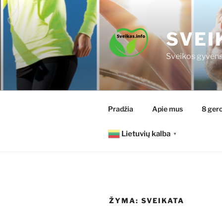
Eiti
prie
turinio
SVEI
Sveikos gyvens
Pradžia
Apie mus
8 gero
Lietuvių kalba
▼
ŽYMA:
SVEIKATA