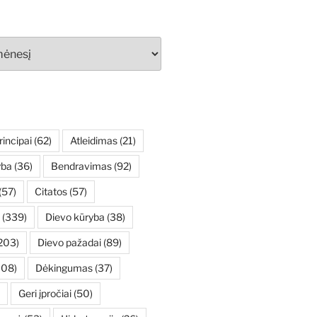
rincipai
(62)
Atleidimas
(21)
yba
(36)
Bendravimas
(92)
(57)
Citatos
(57)
(339)
Dievo kūryba
(38)
203)
Dievo pažadai
(89)
108)
Dėkingumas
(37)
Geri įpročiai
(50)