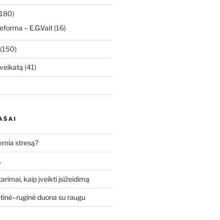
180)
eforma – E.G.Vait
(16)
(150)
veikatą
(41)
AŠAI
lemia stresą?
…
tarimai, kaip įveikti įsižeidimą
etinė–ruginė duona su raugu