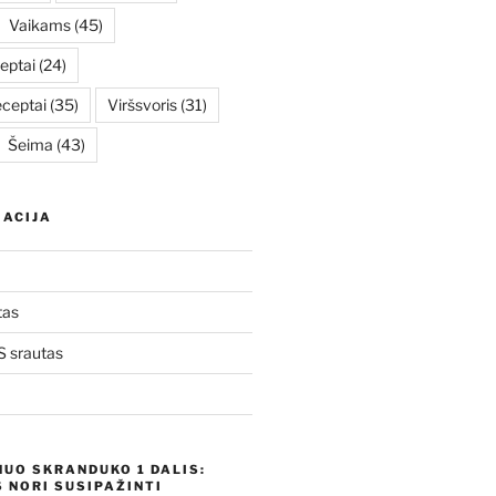
Vaikams
(45)
eptai
(24)
eceptai
(35)
Viršsvoris
(31)
Šeima
(43)
ACIJA
tas
 srautas
NUO SKRANDUKO 1 DALIS:
 NORI SUSIPAŽINTI