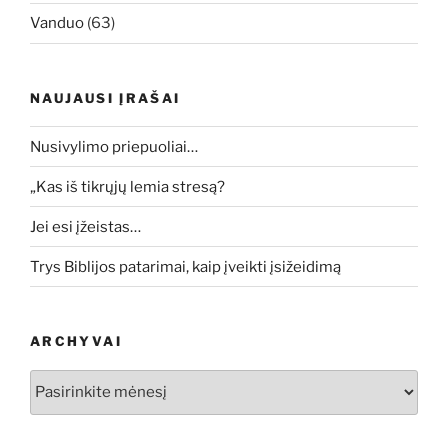
Vanduo
(63)
NAUJAUSI ĮRAŠAI
Nusivylimo priepuoliai…
„Kas iš tikrųjų lemia stresą?
Jei esi įžeistas…
Trys Biblijos patarimai, kaip įveikti įsižeidimą
ARCHYVAI
Archyvai