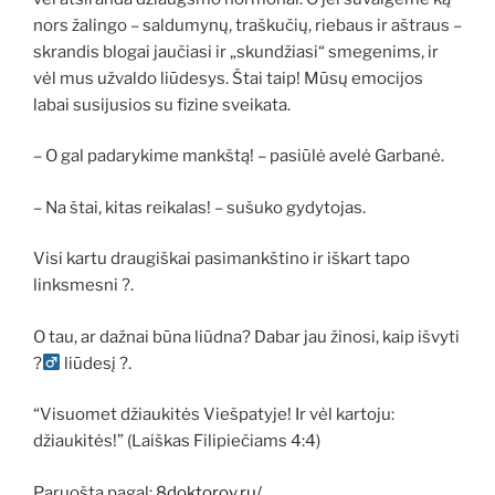
nors žalingo – saldumynų, traškučių, riebaus ir aštraus –
skrandis blogai jaučiasi ir „skundžiasi“ smegenims, ir
vėl mus užvaldo liūdesys. Štai taip! Mūsų emocijos
labai susijusios su fizine sveikata.
– O gal padarykime mankštą! – pasiūlė avelė Garbanė.
– Na štai, kitas reikalas! – sušuko gydytojas.
Visi kartu draugiškai pasimankštino ir iškart tapo
linksmesni ?.
O tau, ar dažnai būna liūdna? Dabar jau žinosi, kaip išvyti
?‍
liūdesį ?.
“Visuomet džiaukitės Viešpatyje! Ir vėl kartoju:
džiaukitės!” (Laiškas Filipiečiams 4:4)
Paruošta pagal:
8doktorov.ru/