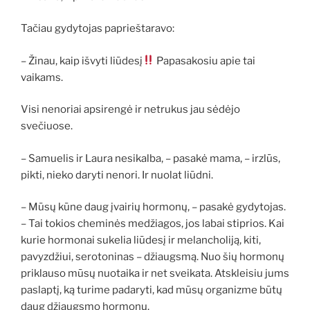
Tačiau gydytojas paprieštaravo:
– Žinau, kaip išvyti liūdesį
Papasakosiu apie tai
vaikams.
Visi nenoriai apsirengė ir netrukus jau sėdėjo
svečiuose.
– Samuelis ir Laura nesikalba, – pasakė mama, – irzlūs,
pikti, nieko daryti nenori. Ir nuolat liūdni.
– Mūsų kūne daug įvairių hormonų, – pasakė gydytojas.
– Tai tokios cheminės medžiagos, jos labai stiprios. Kai
kurie hormonai sukelia liūdesį ir melancholiją, kiti,
pavyzdžiui, serotoninas – džiaugsmą. Nuo šių hormonų
priklauso mūsų nuotaika ir net sveikata. Atskleisiu jums
paslaptį, ką turime padaryti, kad mūsų organizme būtų
daug džiaugsmo hormonų.