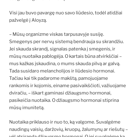
Visi jau buvo pavargę nuo savo liūdesio, todėl atidžiai
pažvelgė į Aloyzą.
– Mūsų organizme viskas tarpusavyje susiję.
Smegenys per nervų sistemą bendrauja su skrandžiu.
Jei skauda skrandį, signalas patenka į smegenis, ir
mūsų nuotaika pablogėja. O kartais būna atvirkščiai –
mus kažkas įskaudina, o mums skauda pilvą ar galvą.
Tada susidaro melancholijos ir liūdesio hormonai.
Tačiau kai tik padarome makštą, pamojuojame
rankomis ir kojomis, einame pasivaikščioti, važiuojame
dviračiu, – iškart gaminasi džiaugsmo hormonai,
pasikeičia nuotaika. O džiaugsmo hormonai stiprina
mūsų imunitetą.
Nuotaika priklauso ir nuo to, ką valgome. Suvalgėme
naudingų vaisių, daržovių, kruopų, žalumynų ar riešutų –
vėl atsiranda džiaugsmo hormonai. O jei suvalgėme ką