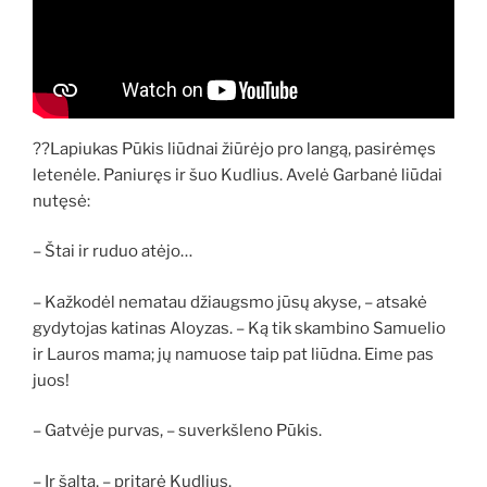
??Lapiukas Pūkis liūdnai žiūrėjo pro langą, pasirėmęs
letenėle. Paniuręs ir šuo Kudlius. Avelė Garbanė liūdai
nutęsė:
– Štai ir ruduo atėjo…
– Kažkodėl nematau džiaugsmo jūsų akyse, – atsakė
gydytojas katinas Aloyzas. – Ką tik skambino Samuelio
ir Lauros mama; jų ​​namuose taip pat liūdna. Eime pas
juos!
– Gatvėje purvas, – suverkšleno Pūkis.
– Ir šalta, – pritarė Kudlius.