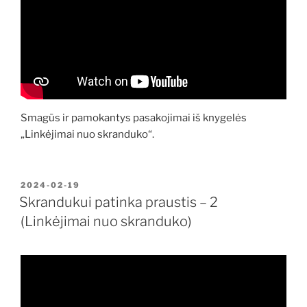
Smagūs ir pamokantys pasakojimai iš knygelės
„Linkėjimai nuo skranduko“.
PASKELBTA
2024-02-19
Skrandukui patinka praustis – 2
(Linkėjimai nuo skranduko)