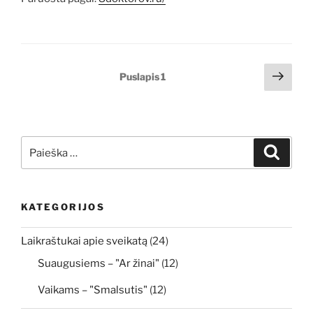
Įrašų
Tole
Puslapis
1
pusl
puslapiavimas
Ieškoti:
Ieškoti
KATEGORIJOS
Laikraštukai apie sveikatą
(24)
Suaugusiems – "Ar žinai"
(12)
Vaikams – "Smalsutis"
(12)