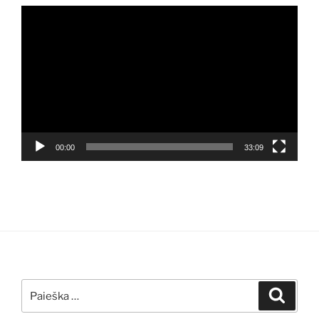
Video
grotuvas
00:00
33:09
Ieškoti:
Ieškoti