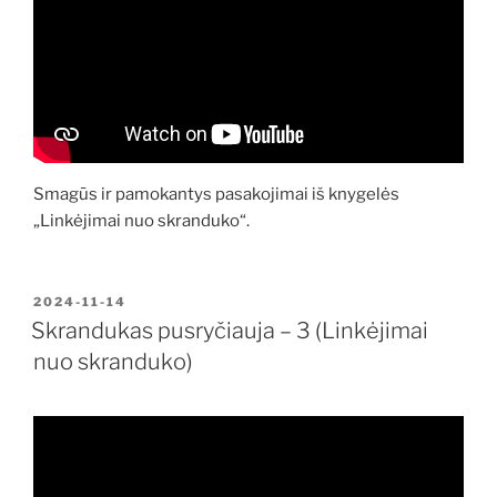
Smagūs ir pamokantys pasakojimai iš knygelės
„Linkėjimai nuo skranduko“.
PASKELBTA
2024-11-14
Skrandukas pusryčiauja – 3 (Linkėjimai
nuo skranduko)