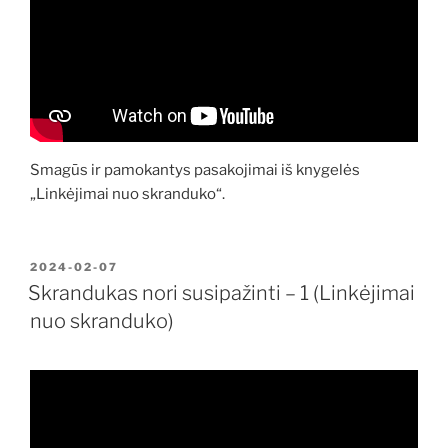
Smagūs ir pamokantys pasakojimai iš knygelės
„Linkėjimai nuo skranduko“.
PASKELBTA
2024-02-07
Skrandukas nori susipažinti – 1 (Linkėjimai
nuo skranduko)