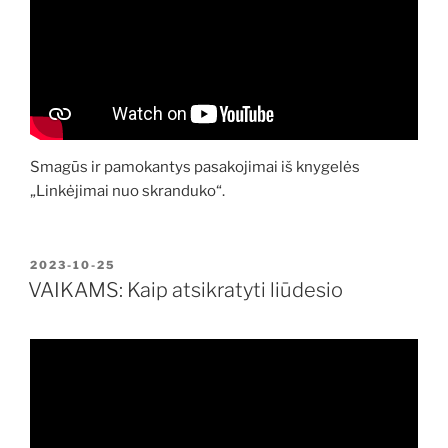
Smagūs ir pamokantys pasakojimai iš knygelės
„Linkėjimai nuo skranduko“.
PASKELBTA
2023-10-25
VAIKAMS: Kaip atsikratyti liūdesio