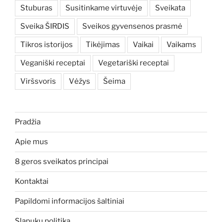
Stuburas
Susitinkame virtuvėje
Sveikata
Sveika ŠIRDIS
Sveikos gyvensenos prasmė
Tikros istorijos
Tikėjimas
Vaikai
Vaikams
Veganiški receptai
Vegetariški receptai
Viršsvoris
Vėžys
Šeima
Pradžia
Apie mus
8 geros sveikatos principai
Kontaktai
Papildomi informacijos šaltiniai
Slapukų politika