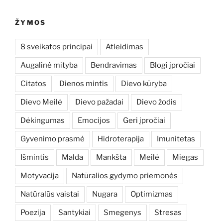
ŽYMOS
8 sveikatos principai
Atleidimas
Augalinė mityba
Bendravimas
Blogi įpročiai
Citatos
Dienos mintis
Dievo kūryba
Dievo Meilė
Dievo pažadai
Dievo žodis
Dėkingumas
Emocijos
Geri įpročiai
Gyvenimo prasmė
Hidroterapija
Imunitetas
Išmintis
Malda
Mankšta
Meilė
Miegas
Motyvacija
Natūralios gydymo priemonės
Natūralūs vaistai
Nugara
Optimizmas
Poezija
Santykiai
Smegenys
Stresas