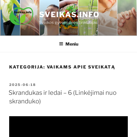
Eiti
prie
SVEIKAS.INFO
turinio
Sveikos gyvensenos tinklalapis
Meniu
KATEGORIJA:
VAIKAMS APIE SVEIKATĄ
PASKELBTA
2025-06-18
Skrandukas ir ledai – 6 (Linkėjimai nuo
skranduko)