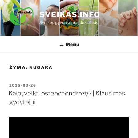
Eiti
prie
SVEIKAS.INFO
turinio
Sveikos gyvensenos tinklalapis
Meniu
ŽYMA:
NUGARA
PASKELBTA
2025-03-26
Kaip įveikti osteochondrozę? | Klausimas
gydytojui