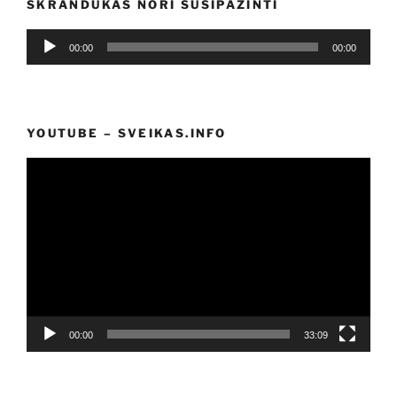
SKRANDUKAS NORI SUSIPAŽINTI
Audio
00:00
00:00
grotuvas
YOUTUBE – SVEIKAS.INFO
Video
grotuvas
00:00
33:09