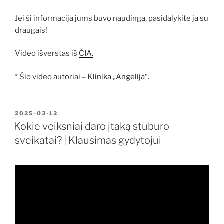
Jei ši informacija jums buvo naudinga, pasidalykite ja su
draugais!
Video išverstas iš
ČIA.
* Šio video autoriai –
Klinika „Angelija“
.
PASKELBTA
2025-03-12
Kokie veiksniai daro įtaką stuburo
sveikatai? | Klausimas gydytojui