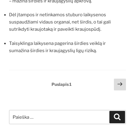
– mažina širdies ir kraujagyslių apkrovą.
Dėl įtampos ir netinkamos stuburo laikysenos
suspaudžiami vidaus organai, net širdis, o tai gali
sutrikdyti kraujotaką ir paveikti kraujospūdį.
Taisyklinga laikysena pagerina širdies veiklą ir
sumažina širdies ir kraujagyslių ligų riziką.
Įrašų
Tole
Puslapis
1
pusl
puslapiavimas
Ieškoti:
Ieškoti