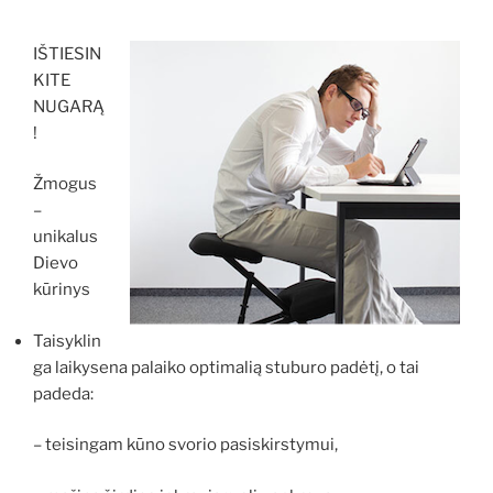
IŠTIESIN
KITE
NUGARĄ
!
Žmogus
–
unikalus
Dievo
kūrinys
Taisyklin
ga laikysena palaiko optimalią stuburo padėtį, o tai
padeda:
– teisingam kūno svorio pasiskirstymui,