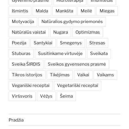
Gyvenimo prasmė
Hidroterapija
Imunitetas
Išmintis
Malda
Mankšta
Meilė
Miegas
Motyvacija
Natūralios gydymo priemonės
Natūralūs vaistai
Nugara
Optimizmas
Poezija
Santykiai
Smegenys
Stresas
Stuburas
Susitinkame virtuvėje
Sveikata
Sveika ŠIRDIS
Sveikos gyvensenos prasmė
Tikros istorijos
Tikėjimas
Vaikai
Vaikams
Veganiški receptai
Vegetariški receptai
Viršsvoris
Vėžys
Šeima
Pradžia