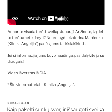
Ar norite visada turėti sveiką stuburą? Ar žinote, ką dėl
to turėtumėte daryti? Neurologė Jekaterina Marčenko
(Klinika Angelija*) padės jums tai išsiaiškinti .
Jei ši informacija jums buvo naudinga, pasidalykite ja su
draugais!
Video išverstas iš
ČIA.
* Šio video autoriai –
Klinika „Angelija“
.
PASKELBTA
2024-04-18
Kaip pakelti sunkų svorį ir išsaugoti sveiką