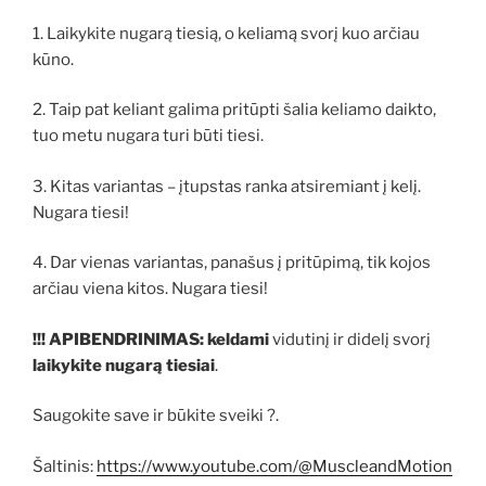
1. Laikykite nugarą tiesią, o keliamą svorį kuo arčiau
kūno.
2. Taip pat keliant galima pritūpti šalia keliamo daikto,
tuo metu nugara turi būti tiesi.
3. Kitas variantas – įtupstas ranka atsiremiant į kelį.
Nugara tiesi!
4. Dar vienas variantas, panašus į pritūpimą, tik kojos
arčiau viena kitos. Nugara tiesi!
!!! APIBENDRINIMAS:
keldami
vidutinį ir didelį svorį
laikykite nugarą tiesiai
.
Saugokite save ir būkite sveiki ?.
Šaltinis:
https://www.youtube.com/@MuscleandMotion