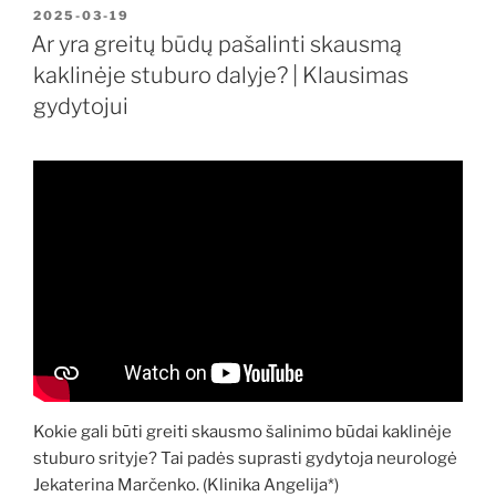
PASKELBTA
2025-03-19
Ar yra greitų būdų pašalinti skausmą
kaklinėje stuburo dalyje? | Klausimas
gydytojui
Kokie gali būti greiti skausmo šalinimo būdai kaklinėje
stuburo srityje? Tai padės suprasti gydytoja neurologė
Jekaterina Marčenko. (Klinika Angelija*)