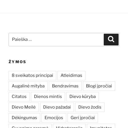
Ieškoti:
Ieškoti
ŽYMOS
8 sveikatos principai
Atleidimas
Augalinė mityba
Bendravimas
Blogi įpročiai
Citatos
Dienos mintis
Dievo kūryba
Dievo Meilė
Dievo pažadai
Dievo žodis
Dėkingumas
Emocijos
Geri įpročiai