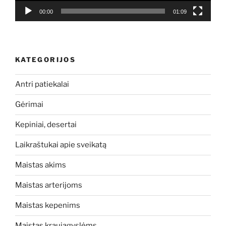
00:00
01:09
KATEGORIJOS
Antri patiekalai
Gėrimai
Kepiniai, desertai
Laikraštukai apie sveikatą
Maistas akims
Maistas arterijoms
Maistas kepenims
Maistas kraujagyslėms