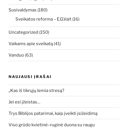
Susivaldymas
(180)
Sveikatos reforma – E.G.Vait
(16)
Uncategorized
(150)
Vaikams apie sveikatą
(41)
Vanduo
(63)
NAUJAUSI ĮRAŠAI
„Kas iš tikrųjų lemia stresą?
Jei esi įžeistas…
Trys Biblijos patarimai, kaip įveikti įsižeidimą
Viso grūdo kvietinė–ruginė duona su raugu