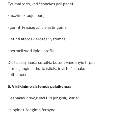
Tyrimai rodo, kad česnakas gali padėti:
• mažinti kraujospūdį,
• gerinti kraujagyslių elastingumą,
• lėtinti aterosklerozės vystymąsi,
• normalizuoti lipidų profilį.
Didžiausią naudą suteikia būtent vandenyje tirpūs
sieros junginiai, kurie išlieka ir virto česnako
sultiniuose.
5. Virškinimo sistemos palaikymas
Česnakas ir svogūnai turi junginių, kurie:
• slopina uždegimą žarnyne,