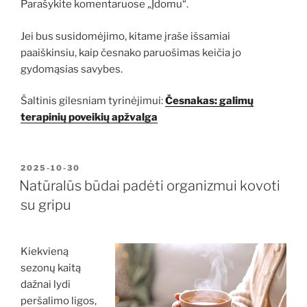
Parašykite komentaruose „Įdomu“.
Jei bus susidomėjimo, kitame įraše išsamiai
paaiškinsiu, kaip česnako paruošimas keičia jo
gydomąsias savybes.
Šaltinis gilesniam tyrinėjimui:
Česnakas: galimų
terapinių poveikių apžvalga
PASKELBTA
2025-10-30
Natūralūs būdai padėti organizmui kovoti
su gripu
Kiekvieną
sezonų kaitą
dažnai lydi
peršalimo ligos,