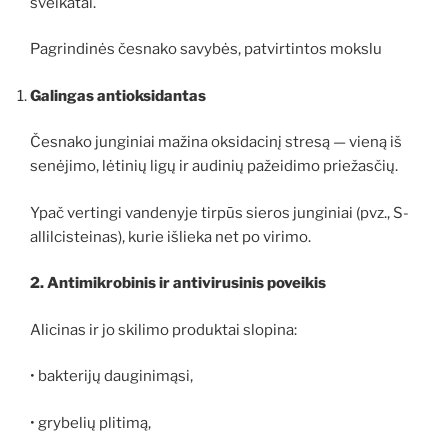
sveikatai.
Pagrindinės česnako savybės, patvirtintos mokslu
Galingas antioksidantas
Česnako junginiai mažina oksidacinį stresą — vieną iš
senėjimo, lėtinių ligų ir audinių pažeidimo priežasčių.
Ypač vertingi vandenyje tirpūs sieros junginiai (pvz., S-
allilcisteinas), kurie išlieka net po virimo.
2. Antimikrobinis ir antivirusinis poveikis
Alicinas ir jo skilimo produktai slopina:
• bakterijų dauginimąsi,
• grybelių plitimą,