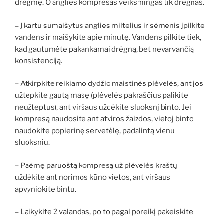
drėgmę. O anglies kompresas veiksmingas tik drėgnas.
– Į kartu sumaišytus anglies miltelius ir sėmenis įpilkite
vandens ir maišykite apie minutę. Vandens pilkite tiek,
kad gautumėte pakankamai drėgną, bet nevarvančią
konsistenciją.
– Atkirpkite reikiamo dydžio maistinės plėvelės, ant jos
užtepkite gautą masę (plėvelės pakraščius palikite
neužteptus), ant viršaus uždėkite sluoksnį binto. Jei
kompresą naudosite ant atviros žaizdos, vietoj binto
naudokite popierinę servetėlę, padalintą vienu
sluoksniu.
– Paėmę paruoštą kompresą už plėvelės kraštų
uždėkite ant norimos kūno vietos, ant viršaus
apvyniokite bintu.
– Laikykite 2 valandas, po to pagal poreikį pakeiskite