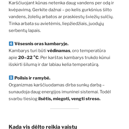
Karščiuojant kūnas netenka daug vandens per odą ir
kvėpavimą. Gerkite dažnai – po kelis gurkšnius šilto
vandens, žolelių arbatos ar praskiestų šviežių sulčių.
Tinka arbata su avietėmis, liepžiedžiais, juodųjų
serbentų lapais.
Vėsesnis oras kambaryje.
Kambarys turi būti
vėdinamas
, oro temperatūra
apie
20–22 °C
. Per karštas kambarys trukdo kūnui
išskirti šilumą ir dar labiau kelia temperatūrą.
Poilsis ir ramybė.
Organizmas karščiuodamas dirba sunkų darbą –
sunaudoja daug energijos imuninei sistemai. Todėl
svarbu tiesiog
ilsėtis, miegoti, vengti streso.
Kada vis dėlto reikia vaistų