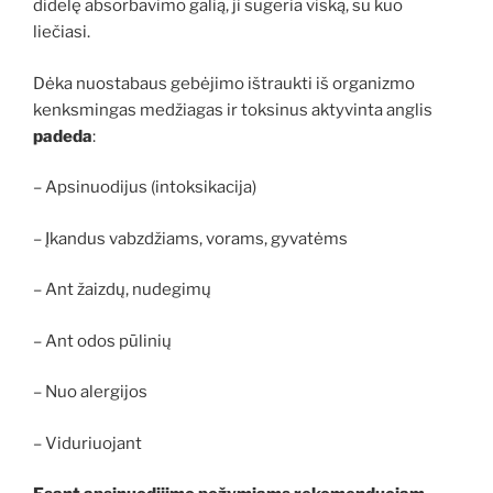
didelę absorbavimo galią, ji sugeria viską, su kuo
liečiasi.
Dėka nuostabaus gebėjimo ištraukti iš organizmo
kenksmingas medžiagas ir toksinus aktyvinta anglis
padeda
:
– Apsinuodijus (intoksikacija)
– Įkandus vabzdžiams, vorams, gyvatėms
– Ant žaizdų, nudegimų
– Ant odos pūlinių
– Nuo alergijos
– Viduriuojant