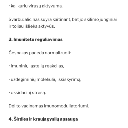
• kai kurių virusų aktyvumą.
Svarbu: alicinas suyra kaitinant, bet jo skilimo junginiai
ir toliau išlieka aktyvūs.
3. Imuniteto reguliavimas
Česnakas padeda normalizuoti:
• imuninių ląstelių reakcijas,
• uždegiminių molekulių išsiskyrimą,
• oksidacinį stresą.
Dėl to vadinamas imunomoduliatoriumi.
4. Širdies ir kraujagyslių apsauga