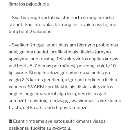
išmatos pajuoduoja.
– Svarbu vengti vartoti vaistus kartu su anglimi arba
stebėti, kad intervalas tarp anglies ir vaistų vartojimo
būtų bent 2 valandos.
– Sveikam žmogui arba linkusiam į žarnyno problemas
anglį galima naudoti profilaktiniais tikslais žarnyno
apvalymui nuo toksinų. Toks aktyvintos anglies kursas
gali testis 5-7 dienas per mėnesį, po vieną tabletę 10
kg svorio. Ši anglies dozė geriama tris valandas po
valgio 2-3 kartus per dieną, užgeriant nedideliu kiekiu
vandens. SVARBU: profilaktiniais tikslais aktyvintos
anglies negalima vartoti ilgą laiką, nes dėl to gali
sumažėti maistinių medžiagų įsisavinimas iš virškinimo
trakto, dėl ko atsiranda hipovitaminozė.
!!!
Esant rimtiems sveikatos sutrikimams visada
pasikonsultuokite su gydytoju.