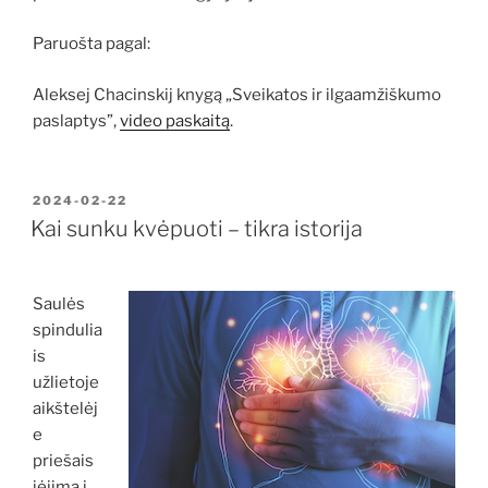
Paruošta pagal:
Aleksej Chacinskij knygą „Sveikatos ir ilgaamžiškumo
paslaptys”,
video paskaitą
.
PASKELBTA
2024-02-22
Kai sunku kvėpuoti – tikra istorija
Saulės
spindulia
is
užlietoje
aikštelėj
e
priešais
įėjimą į