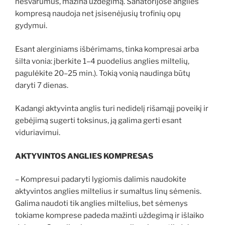
nešvarumus, mažina uždegimą. Sanatorijose anglies
kompresą naudoja net įsisenėjusių trofinių opų
gydymui.
Esant alerginiams išbėrimams, tinka kompresai arba
šilta vonia: įberkite 1–4 puodelius anglies miltelių,
pagulėkite 20–25 min.). Tokią vonią naudinga būtų
daryti 7 dienas.
Kadangi aktyvinta anglis turi nedidelį rišamąjį poveikį ir
gebėjimą sugerti toksinus, ją galima gerti esant
viduriavimui.
AKTYVINTOS ANGLIES KOMPRESAS
– Kompresui padaryti lygiomis dalimis naudokite
aktyvintos anglies miltelius ir sumaltus linų sėmenis.
Galima naudoti tik anglies miltelius, bet sėmenys
tokiame komprese padeda mažinti uždegimą ir išlaiko