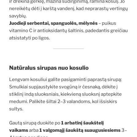
ir drėkina gerklę, mažina sudirginimą, ramina kosulį. Jo
nereikėtų dėti į karštą vandenį, kad neprarastų vertingų
savybių.
Juodieji serbentai, spanguolės, mėlynės
– puikus
vitamino C ir antioksidantų šaltinis, padedantis greičiau
atsistatyti po ligos.
Natūralus sirupas nuo kosulio
Lengvam kosuliui galite pasigaminti paprastą sirupą:
Smulkiai supjaustykite svogūną ir česnaką, dėkite į
stiklinį indą sluoksniais, kiekvieną sluoksnį aptepkite
medumi. Palikite šiltai 2–3 valandoms, kol išsiskirs
sultys.
Gautą sirupą duokite po
1 arbatinį šaukštelį
vaikams
arba
1 valgomąjį šaukštą suaugusiesiems
3–