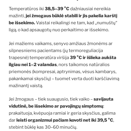
Temperatūros iki
38,5–39 °C
dažniausiai nereikia
mažinti,
jei žmogaus būklė stabili ir jis pakelia karštį
be išsekimo.
Vaistai reikalingi ne tam, kad „numuštų“
ligą, o kad apsaugotų nuo perkaitimo ar išsekimo.
Jei mažiems vaikams, senyvo amžiaus žmonėms ar
silpnesniems pacientams (jų termoreguliacija
trapesnė) temperatūra viršija
39 °C ir išlieka aukšta
ilgiau nei 1–2 valandas
, nors taikomos natūralios
priemonės (kompresai, aptrynimas, vėsus kambarys,
pakankamai skysčių) – tuomet verta duoti karščiavimą
mažinantį vaistą.
Jei žmogaus – tiek suaugusio, tiek vaiko –
savijauta
vidutinė, be išsekimo ar pavojingų simptomų
:
prakaituoja, kvėpuoja ramiai ir geria skysčius, galima
dar
leisti organizmui pačiam kovoti net iki 39,5 °C
,
stebint būklę kas 30–60 minučių.