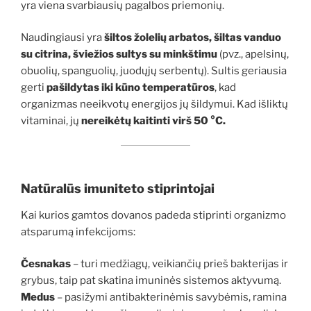
yra viena svarbiausių pagalbos priemonių.
Naudingiausi yra
šiltos žolelių arbatos, šiltas vanduo
su citrina, šviežios sultys su minkštimu
(pvz., apelsinų,
obuolių, spanguolių, juodųjų serbentų). Sultis geriausia
gerti
pašildytas iki kūno temperatūros
, kad
organizmas neeikvotų energijos jų šildymui. Kad išliktų
vitaminai, jų
nereikėtų kaitinti virš 50 °C.
Natūralūs imuniteto stiprintojai
Kai kurios gamtos dovanos padeda stiprinti organizmo
atsparumą infekcijoms:
Česnakas
– turi medžiagų, veikiančių prieš bakterijas ir
grybus, taip pat skatina imuninės sistemos aktyvumą.
Medus
– pasižymi antibakterinėmis savybėmis, ramina