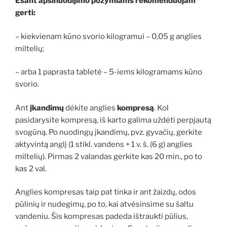
Esant apsinuodijimo požymiams rekomenduojam
gerti:
– kiekvienam kūno svorio kilogramui – 0,05 g anglies
miltelių;
– arba 1 paprasta tabletė – 5-iems kilogramams kūno
svorio.
Ant
įkandimų
dėkite anglies
kompresą
. Kol
pasidarysite kompresą, iš karto galima uždėti perpjautą
svogūną. Po nuodingų įkandimų, pvz. gyvačių, gerkite
aktyvintą anglį (1 stikl. vandens + 1 v. š. (6 g) anglies
miltelių). Pirmas 2 valandas gerkite kas 20 min., po to
kas 2 val.
Anglies kompresas taip pat tinka ir ant žaizdų, odos
pūlinių ir nudegimų, po to, kai atvėsinsime su šaltu
vandeniu. Šis kompresas padeda ištraukti pūlius,