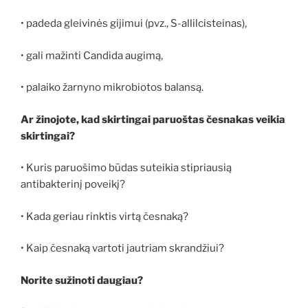
• padeda gleivinės gijimui (pvz., S-allilcisteinas),
• gali mažinti Candida augimą,
• palaiko žarnyno mikrobiotos balansą.
Ar žinojote, kad skirtingai paruoštas česnakas veikia
skirtingai?
• Kuris paruošimo būdas suteikia stipriausią
antibakterinį poveikį?
• Kada geriau rinktis virtą česnaką?
• Kaip česnaką vartoti jautriam skrandžiui?
Norite sužinoti daugiau?