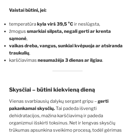
Vaistai būtini, jei:
temperatūra
kyla virš 39,5 °C
ir neslūgsta,
žmogus
smarkiai silpsta, negali gerti ar krenta
sąmonė
,
vaikas dreba, vangus, sunkiai kvėpuoja ar atsiranda
traukulių
,
karščiavimas
nesumažėja 3 dienas ar ilgiau
.
Skysčiai – būtini kiekvieną dieną
Vienas svarbiausių dalykų sergant gripu –
gerti
pakankamai skysčių.
Tai padeda išvengti
dehidratacijos, mažina karščiavimą ir padeda
organizmui išskirti toksinus. Net ir lengvas skysčių
trūkumas apsunkina sveikimo procesą, todėl gėrimas