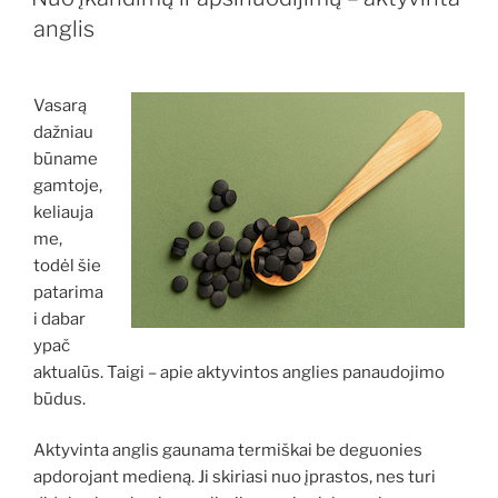
anglis
Vasarą
dažniau
būname
gamtoje,
keliauja
me,
todėl šie
patarima
i dabar
ypač
aktualūs. Taigi – apie aktyvintos anglies panaudojimo
būdus.
Aktyvinta anglis gaunama termiškai be deguonies
apdorojant medieną. Ji skiriasi nuo įprastos, nes turi