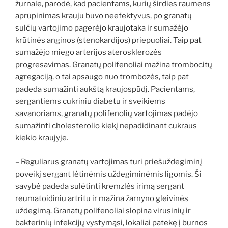
žurnale, parodė, kad pacientams, kurių širdies raumens
aprūpinimas krauju buvo neefektyvus, po granatų
sulčių vartojimo pagerėjo kraujotaka ir sumažėjo
krūtinės anginos (stenokardijos) priepuoliai. Taip pat
sumažėjo miego arterijos aterosklerozės
progresavimas. Granatų polifenoliai mažina trombocitų
agregaciją, o tai apsaugo nuo trombozės, taip pat
padeda sumažinti aukštą kraujospūdį. Pacientams,
sergantiems cukriniu diabetu ir sveikiems
savanoriams, granatų polifenolių vartojimas padėjo
sumažinti cholesterolio kiekį nepadidinant cukraus
kiekio kraujyje.
– Reguliarus granatų vartojimas turi priešuždegiminį
poveikį sergant lėtinėmis uždegiminėmis ligomis. Ši
savybė padeda sulėtinti kremzlės irimą sergant
reumatoidiniu artritu ir mažina žarnyno gleivinės
uždegimą. Granatų polifenoliai slopina virusinių ir
bakterinių infekcijų vystymąsi, lokaliai patekę į burnos