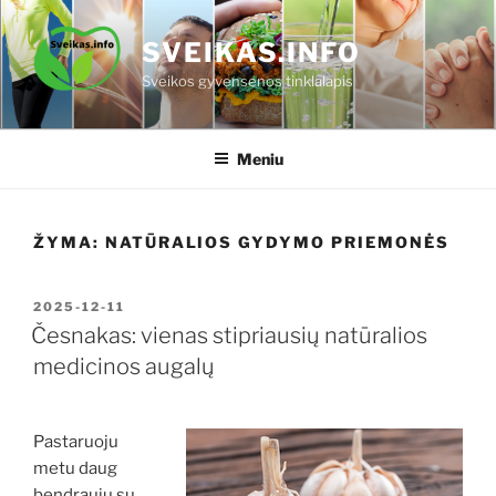
Eiti
prie
SVEIKAS.INFO
turinio
Sveikos gyvensenos tinklalapis
Meniu
ŽYMA:
NATŪRALIOS GYDYMO PRIEMONĖS
PASKELBTA
2025-12-11
Česnakas: vienas stipriausių natūralios
medicinos augalų
Pastaruoju
metu daug
bendrauju su