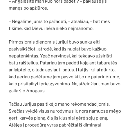
– Ar galėsite man kuo nors padėti? – paklausė jis
manęs po apžiūros.
– Negalime jums to pažadėti, – atsakiau, – bet mes
tikime, kad Dievui nėra nieko neįmanomo.
Pirmosiomis dienomis Jurijui buvo sunku eiti
pasivaikščioti, atrodė, kad jis nuolat buvo kažkuo
nepatenkintas. Ypač nervinosi, kai tekdavo užsirišti
batų raištelius. Patariau jam padėti koją ant taburetės
ar laiptelio, o tada apsiauti batus. Į tai jis irzliai atkirto,
kad geriau padėtume jam pasveikti, o ne patarinėtume,
kaip prisitaikyti prie gyvenimo. Neįsižeidžiau, man buvo
gaila šio žmogaus.
Tačiau Jurijus pasitikėjo mano rekomendacijomis.
Svečias vykdė visus nurodymus ir, nors namuose mėgo
gerti karvės pieną, čia jis klusniai gėrė sojų pieną.
Atėjęs į procedūrą vyras pabrėžtai iškilmingai