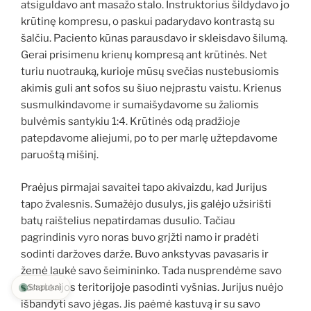
atsiguldavo ant masažo stalo. Instruktorius šildydavo jo
krūtinę kompresu, o paskui padarydavo kontrastą su
šalčiu. Paciento kūnas parausdavo ir skleisdavo šilumą.
Gerai prisimenu krienų kompresą ant krūtinės. Net
turiu nuotrauką, kurioje mūsų svečias nustebusiomis
akimis guli ant sofos su šiuo neįprastu vaistu. Krienus
susmulkindavome ir sumaišydavome su žaliomis
bulvėmis santykiu 1:4. Krūtinės odą pradžioje
patepdavome aliejumi, po to per marlę užtepdavome
paruoštą mišinį.
Praėjus pirmajai savaitei tapo akivaizdu, kad Jurijus
tapo žvalesnis. Sumažėjo dusulys, jis galėjo užsirišti
batų raištelius nepatirdamas dusulio. Tačiau
pagrindinis vyro noras buvo grįžti namo ir pradėti
sodinti daržoves darže. Buvo ankstyvas pavasaris ir
žemė laukė savo šeimininko. Tada nusprendėme savo
sanatorijos teritorijoje pasodinti vyšnias. Jurijus nuėjo
Slapukai
išbandyti savo jėgas. Jis paėmė kastuvą ir su savo