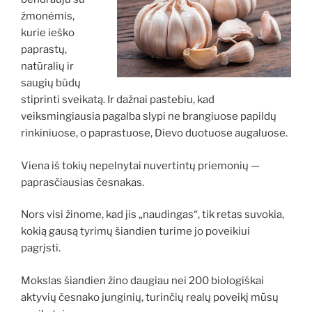
žmonėmis,
kurie ieško
paprastų,
natūralių ir
saugių būdų
stiprinti sveikatą. Ir dažnai pastebiu, kad
veiksmingiausia pagalba slypi ne brangiuose papildų
rinkiniuose, o paprastuose, Dievo duotuose augaluose.
Viena iš tokių nepelnytai nuvertintų priemonių —
paprasčiausias česnakas.
Nors visi žinome, kad jis „naudingas“, tik retas suvokia,
kokią gausą tyrimų šiandien turime jo poveikiui
pagrįsti.
Mokslas šiandien žino daugiau nei 200 biologiškai
aktyvių česnako junginių, turinčių realų poveikį mūsų