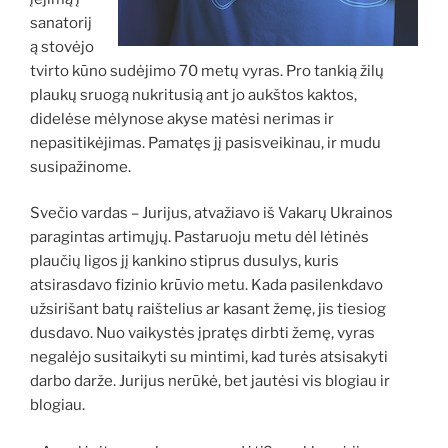
sanatorij
ą stovėjo
tvirto kūno sudėjimo 70 metų vyras. Pro tankią žilų
plaukų sruogą nukritusią ant jo aukštos kaktos,
didelėse mėlynose akyse matėsi nerimas ir
nepasitikėjimas. Pamatęs jį pasisveikinau, ir mudu
susipažinome.
Svečio vardas – Jurijus, atvažiavo iš Vakarų Ukrainos
paragintas artimųjų. Pastaruoju metu dėl lėtinės
plaučių ligos jį kankino stiprus dusulys, kuris
atsirasdavo fizinio krūvio metu. Kada pasilenkdavo
užsirišant batų raištelius ar kasant žemę, jis tiesiog
dusdavo. Nuo vaikystės įpratęs dirbti žemę, vyras
negalėjo susitaikyti su mintimi, kad turės atsisakyti
darbo darže. Jurijus nerūkė, bet jautėsi vis blogiau ir
blogiau.