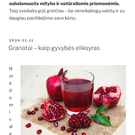
subalansuota mityba ir natūraliomis priemonėmis.
Taip sveikata grįš greičiau – be nereikalingų vaistų ir su
daugiau pasitikėjimo savo kūnu.
PASKELBTA
2024-11-11
Granatai – kaip gyvybės eliksyras
N
or
ė
d
a
m
i
v
al
g