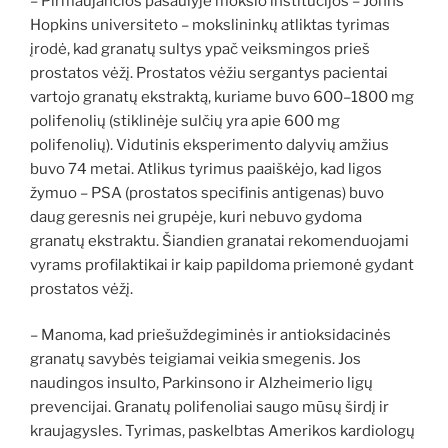
– Pirmaujančios pasaulyje mokslo institucijos – Johns
Hopkins universiteto – mokslininkų atliktas tyrimas
įrodė, kad granatų sultys ypač veiksmingos prieš
prostatos vėžį. Prostatos vėžiu sergantys pacientai
vartojo granatų ekstraktą, kuriame buvo 600–1800 mg
polifenolių (stiklinėje sulčių yra apie 600 mg
polifenolių). Vidutinis eksperimento dalyvių amžius
buvo 74 metai. Atlikus tyrimus paaiškėjo, kad ligos
žymuo – PSA (prostatos specifinis antigenas) buvo
daug geresnis nei grupėje, kuri nebuvo gydoma
granatų ekstraktu. Šiandien granatai rekomenduojami
vyrams profilaktikai ir kaip papildoma priemonė gydant
prostatos vėžį.
– Manoma, kad priešuždegiminės ir antioksidacinės
granatų savybės teigiamai veikia smegenis. Jos
naudingos insulto, Parkinsono ir Alzheimerio ligų
prevencijai. Granatų polifenoliai saugo mūsų širdį ir
kraujagysles. Tyrimas, paskelbtas Amerikos kardiologų