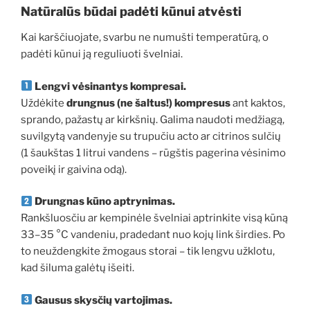
Natūralūs būdai padėti kūnui atvėsti
Kai karščiuojate, svarbu ne numušti temperatūrą, o
padėti kūnui ją reguliuoti švelniai.
Lengvi vėsinantys kompresai.
Uždėkite
drungnus (ne šaltus!) kompresus
ant kaktos,
sprando, pažastų ar kirkšnių. Galima naudoti medžiagą,
suvilgytą vandenyje su trupučiu acto ar citrinos sulčių
(1 šaukštas 1 litrui vandens – rūgštis pagerina vėsinimo
poveikį ir gaivina odą).
Drungnas kūno aptrynimas.
Rankšluosčiu ar kempinėle švelniai aptrinkite visą kūną
33–35 °C vandeniu, pradedant nuo kojų link širdies. Po
to neuždengkite žmogaus storai – tik lengvu užklotu,
kad šiluma galėtų išeiti.
Gausus skysčių vartojimas.