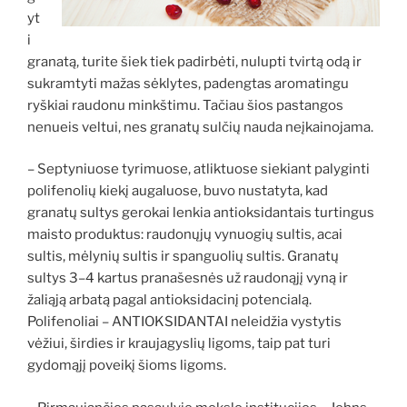
yt
i
granatą, turite šiek tiek padirbėti, nulupti tvirtą odą ir
sukramtyti mažas sėklytes, padengtas aromatingu
ryškiai raudonu minkštimu. Tačiau šios pastangos
nenueis veltui, nes granatų sulčių nauda neįkainojama.
– Septyniuose tyrimuose, atliktuose siekiant palyginti
polifenolių kiekį augaluose, buvo nustatyta, kad
granatų sultys gerokai lenkia antioksidantais turtingus
maisto produktus: raudonųjų vynuogių sultis, acai
sultis, mėlynių sultis ir spanguolių sultis. Granatų
sultys 3–4 kartus pranašesnės už raudonąjį vyną ir
žaliąją arbatą pagal antioksidacinį potencialą.
Polifenoliai – ANTIOKSIDANTAI neleidžia vystytis
vėžiui, širdies ir kraujagyslių ligoms, taip pat turi
gydomąjį poveikį šioms ligoms.