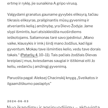
ertmę ir ryklę, jie sunaikina A gripo virusą.
Valgydami granatus gauname gyvybės eliksyrą, tačiau
tikrasis eliksyras, prailginantis mūsų gyvenimą ir
atveriantis kelią į amžinybę, yra Dievo Žodyje. Jame
slypi išmintis, kuri atsiskleidžia nuoširdiems
ieškotojams. Saliamonas tarė savo įpėdiniui: „Mano
vaike, klausykis ir imk į širdį mano žodžius, kad ilgai
gyventum. Mokau tave išminties kelio, vedu tave dorais
takais.“ (
Patarlių 4
, 10–11). Tais pačiais žodžiais Dievas
kreipiasi į mus, kviesdamas saugiai ir ištikimai eiti Jo
keliu, vedančiu į amžinąjį gyvenimą.
Paruošta pagal: Aleksej Chacinskij knygą „Sveikatos ir
ilgaamžiškumo paslaptys”
PASKELBTA
2024-06-03
Nuo įkandimų ir apsinuodijimų – aktyvinta