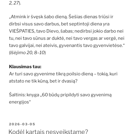
2, 27
).
„Atmink ir švęsk šabo dieną. Šešias dienas triūsi ir
dirbsi visus savo darbus, bet septintoji diena yra
VIEŠPATIES, tavo Dievo, šabas; nedirbsi jokio darbo nei
tu, nei tavo sūnus ar duktė, nei tavo vergas ar vergė, nei
tavo galvijai, nei ateivis, gyvenantis tavo gyvenvietėse.“
(
Išėjimo 20, 8–10
)
Klausimas tau:
Ar turi savo gyvenime tikrą poilsio dieną – tokią, kuri
atstato ne tik kūną, bet ir dvasią?
Šaltinis: knyga „60 būdų pripildyti savo gyvenimą
energijos“
PASKELBTA
2026-03-05
Kodėl kartais nesveikstame?