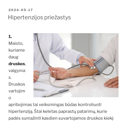
PASKELBTA
2024-05-17
Hipertenzijos priežastys
1.
Maisto,
kuriame
daug
druskos
,
valgyma
s.
Druskos
vartojim
o
apribojimas tai veiksmingas būdas kontroliuoti
hipertenziją. Štai keletas paprastų patarimų, kurie
padės sumažinti kasdien suvartojamos druskos kiekį: