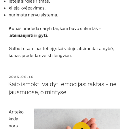
lėtėja širdies ritmas,
gilėja kvėpavimas,
nurimsta nervų sistema.
Kūnas pradeda daryti tai, kam buvo sukurtas –
atsinaujinti ir gyti
.
Galbūt esate pastebėję: kai viduje atsiranda ramybė,
kūnas pradeda sveikti lengviau.
PASKELBTA
2025-06-16
Kaip išmokti valdyti emocijas: raktas – ne
jausmuose, o mintyse
Ar teko
kada
nors