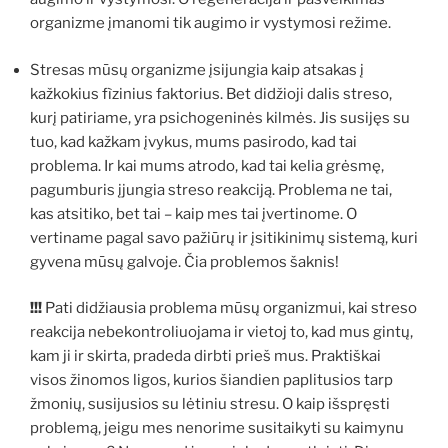
organizme įmanomi tik augimo ir vystymosi režime.
Stresas mūsų organizme įsijungia kaip atsakas į
kažkokius fìzinius faktorius. Bet didžioji dalis streso,
kurį patiriame, yra psichogeninės kilmės. Jis susijęs su
tuo, kad kažkam įvykus, mums pasirodo, kad tai
problema. Ir kai mums atrodo, kad tai kelia grėsmę,
pagumburis įjungia streso reakciją. Problema ne tai,
kas atsitiko, bet tai – kaip mes tai įvertinome. O
vertiname pagal savo pažiūrų ir įsitikinimų sistemą, kuri
gyvena mūsų galvoje. Čia problemos šaknis!
!!!
Pati didžiausia problema mūsų organizmui, kai streso
reakcija nebekontroliuojama ir vietoj to, kad mus gintų,
kam ji ir skirta, pradeda dirbti prieš mus. Praktiškai
visos žinomos ligos, kurios šiandien paplitusios tarp
žmonių, susijusios su lėtiniu stresu. O kaip išspręsti
problemą, jeigu mes nenorime susitaikyti su kaimynu