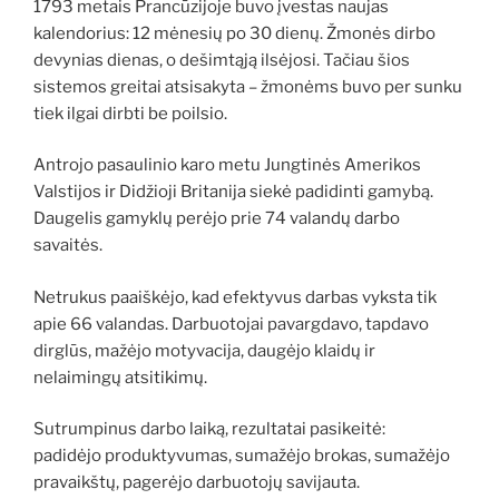
1793 metais Prancūzijoje buvo įvestas naujas
kalendorius: 12 mėnesių po 30 dienų. Žmonės dirbo
devynias dienas, o dešimtąją ilsėjosi. Tačiau šios
sistemos greitai atsisakyta – žmonėms buvo per sunku
tiek ilgai dirbti be poilsio.
Antrojo pasaulinio karo metu Jungtinės Amerikos
Valstijos ir Didžioji Britanija siekė padidinti gamybą.
Daugelis gamyklų perėjo prie 74 valandų darbo
savaitės.
Netrukus paaiškėjo, kad efektyvus darbas vyksta tik
apie 66 valandas. Darbuotojai pavargdavo, tapdavo
dirglūs, mažėjo motyvacija, daugėjo klaidų ir
nelaimingų atsitikimų.
Sutrumpinus darbo laiką, rezultatai pasikeitė:
padidėjo produktyvumas, sumažėjo brokas, sumažėjo
pravaikštų, pagerėjo darbuotojų savijauta.