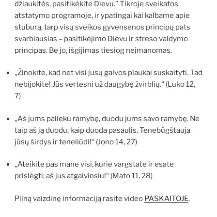
džiaukitės, pasitikėkite Dievu.” Tikroje sveikatos
atstatymo programoje, ir ypatingai kai kalbame apie
stuburą, tarp visų sveikos gyvensenos principų pats
svarbiausias – pasitikėjimo Dievu ir streso valdymo
principas. Be jo, išgijimas tiesiog neįmanomas.
„Žinokite, kad net visi jūsų galvos plaukai suskaityti. Tad
nebijokite! Jūs vertesni už daugybę žvirblių.“ (Luko 12,
7)
„Aš jums palieku ramybę, duodu jums savo ramybę. Ne
taip aš ją duodu, kaip duoda pasaulis. Tenebūgštauja
jūsų širdys ir teneliūdi!“ (Jono 14, 27)
„Ateikite pas mane visi, kurie vargstate ir esate
prislėgti; aš jus atgaivinsiu!“ (Mato 11, 28)
Pilną vaizdinę informaciją rasite video
PASKAITOJE
.