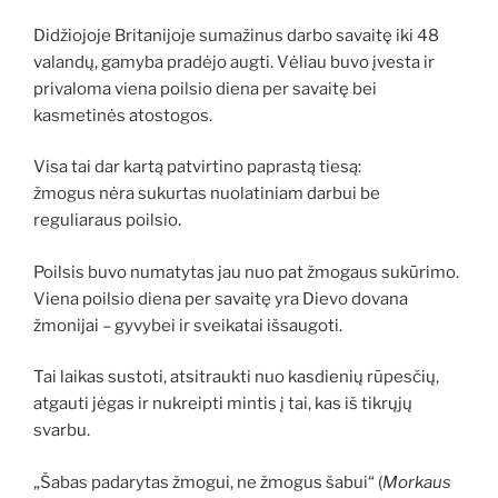
Didžiojoje Britanijoje sumažinus darbo savaitę iki 48
valandų, gamyba pradėjo augti. Vėliau buvo įvesta ir
privaloma viena poilsio diena per savaitę bei
kasmetinės atostogos.
Visa tai dar kartą patvirtino paprastą tiesą:
žmogus nėra sukurtas nuolatiniam darbui be
reguliaraus poilsio.
Poilsis buvo numatytas jau nuo pat žmogaus sukūrimo.
Viena poilsio diena per savaitę yra Dievo dovana
žmonijai – gyvybei ir sveikatai išsaugoti.
Tai laikas sustoti, atsitraukti nuo kasdienių rūpesčių,
atgauti jėgas ir nukreipti mintis į tai, kas iš tikrųjų
svarbu.
„Šabas padarytas žmogui, ne žmogus šabui“ (
Morkaus