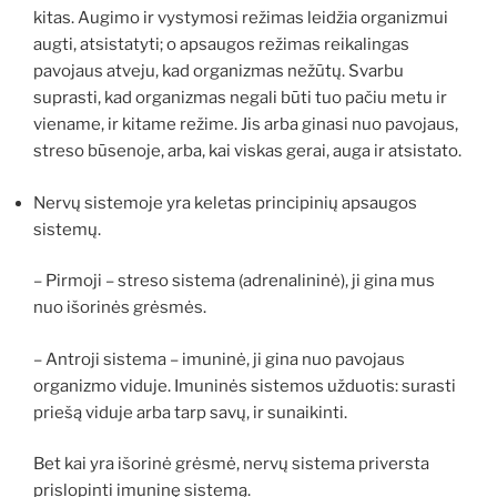
kitas. Augimo ir vystymosi režimas leidžia organizmui
augti, atsistatyti; o apsaugos režimas reikalingas
pavojaus atveju, kad organizmas nežūtų. Svarbu
suprasti, kad organizmas negali būti tuo pačiu metu ir
viename, ir kitame režime. Jis arba ginasi nuo pavojaus,
streso būsenoje, arba, kai viskas gerai, auga ir atsistato.
Nervų sistemoje yra keletas principinių apsaugos
sistemų.
– Pirmoji – streso sistema (adrenalininė), ji gina mus
nuo išorinės grėsmės.
– Antroji sistema – imuninė, ji gina nuo pavojaus
organizmo viduje. Imuninės sistemos užduotis: surasti
priešą viduje arba tarp savų, ir sunaikinti.
Bet kai yra išorinė grėsmė, nervų sistema priversta
prislopinti imuninę sistemą.