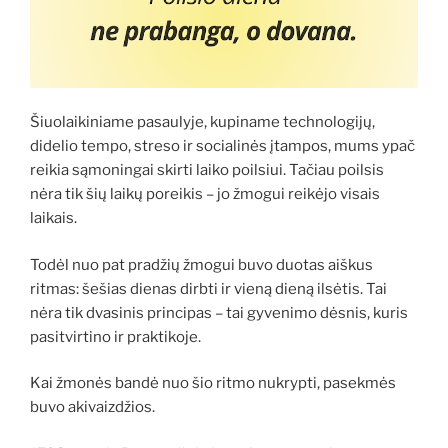
Šiuolaikiniame pasaulyje, kupiname technologijų,
didelio tempo, streso ir socialinės įtampos, mums ypač
reikia sąmoningai skirti laiko poilsiui. Tačiau poilsis
nėra tik šių laikų poreikis – jo žmogui reikėjo visais
laikais.
Todėl nuo pat pradžių žmogui buvo duotas aiškus
ritmas: šešias dienas dirbti ir vieną dieną ilsėtis. Tai
nėra tik dvasinis principas – tai gyvenimo dėsnis, kuris
pasitvirtino ir praktikoje.
Kai žmonės bandė nuo šio ritmo nukrypti, pasekmės
buvo akivaizdžios.