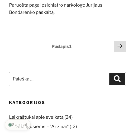
Paruošta pagal psichiatro narkologo Jurijaus
Bondarenko
paskaitą
.
Įrašų
Tole
Puslapis
1
pusl
puslapiavimas
Ieškoti:
Ieškoti
KATEGORIJOS
Laikraštukai apie sveikatą
(24)
Slapukai
Suaugusiems – "Ar žinai"
(12)