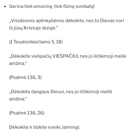
Gerina tiek emocinę, tiek fizinę sveikatą!
„Visokiomis aplinkybėmis dėkokite, nes to Dievas nori
iš jūsų Kristuje Jėzuje.“
(1 Tesalonikiečiams 5, 18)
„Dėkokite viešpačių VIEŠPAČIUI, nes jo ištikimoji meilė
amžina.“
(Psalmė 136, 3)
„Dėkokite dangaus Dievui, nes jo ištikimoji meilė
amžina.“
(Psalmė 136, 26)
Dėkokite ir būkite sveiki, laimingi.