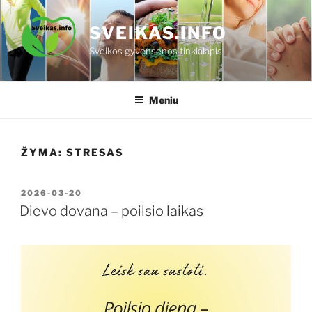
Eiti
prie
SVEIKAS.INFO
turinio
Sveikos gyvensenos tinklalapis
Meniu
ŽYMA:
STRESAS
PASKELBTA
2026-03-20
Dievo dovana – poilsio laikas