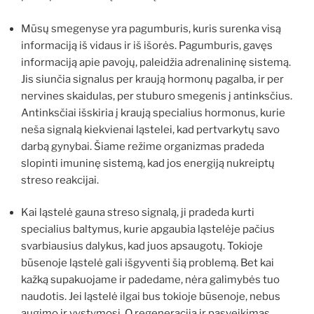
Mūsų smegenyse yra pagumburis, kuris surenka visą
informaciją iš vidaus ir iš išorės. Pagumburis, gavęs
informaciją apie pavojų, paleidžia adrenalininę sistemą.
Jis siunčia signalus per kraują hormonų pagalba, ir per
nervines skaidulas, per stuburo smegenis į antinksčius.
Antinksčiai išskiria į kraują specialius hormonus, kurie
neša signalą kiekvienai ląstelei, kad pertvarkytų savo
darbą gynybai. Šiame režime organizmas pradeda
slopinti imuninę sistemą, kad jos energiją nukreiptų
streso reakcijai.
Kai ląstelė gauna streso signalą, ji pradeda kurti
specialius baltymus, kurie apgaubia ląstelėje pačius
svarbiausius dalykus, kad juos apsaugotų. Tokioje
būsenoje ląstelė gali išgyventi šią problemą. Bet kai
kažką supakuojame ir padedame, nėra galimybės tuo
naudotis. Jei ląstelė ilgai bus tokioje būsenoje, nebus
augimo ir vystymosi. O regeneracija ir pasveikimas