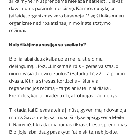
ar kaimyne? Nusprendėme niekada neatleisti. Dievas
davė mums pasirinkimo laisvę. Kai mes supykę ar
įsižeidę, organizmas karo būsenoje. Visą šį laiką mūsų
organizme nedirba atsinaujinimo ir atsistatymo
režimai.
Kaip tikėjimas susijęs su sveikata?
Biblija labai daug kalba apie meilę, atleidimą,
dėkingumą… Pvz., „Linksma širdis – geras vaistas, o
niūri dvasia džiovina kaulus“ (Patarlių 17, 22). Taip, niūri
dvasia, lėtinis stresas, kortizolis – išjungia
regeneracijos režimą – tarpslanksteliniai diskai,
kremzlės, kaulai pradeda irti, atrofuojasi raumenys.
Tik tada, kai Dievas ateina į mūsų gyvenimą ir dovanoja
mums Savo meilę, kai mūsų širdyse apsigyvena Meilė
ir Ramybė, tik tada įmanomas tikras streso sprendimas.
Biblijoje labai daug pasakyta: “atleiskite, nebijokite,