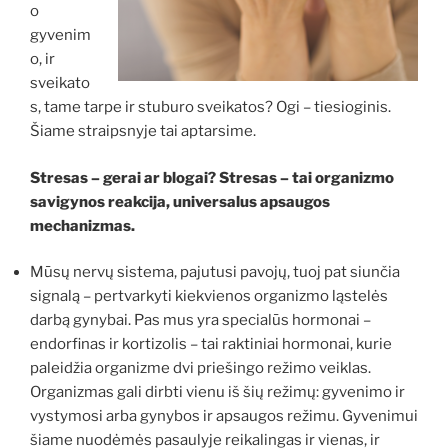
o
gyvenim
o, ir
sveikato
s, tame tarpe ir stuburo sveikatos? Ogi – tiesioginis.
Šiame straipsnyje tai aptarsime.
Stresas – gerai ar blogai? Stresas – tai organizmo
savigynos reakcija, universalus apsaugos
mechanizmas.
Mūsų nervų sistema, pajutusi pavojų, tuoj pat siunčia
signalą – pertvarkyti kiekvienos organizmo ląstelės
darbą gynybai. Pas mus yra specialūs hormonai –
endorfinas ir kortizolis – tai raktiniai hormonai, kurie
paleidžia organizme dvi priešingo režimo veiklas.
Organizmas gali dirbti vienu iš šių režimų: gyvenimo ir
vystymosi arba gynybos ir apsaugos režimu. Gyvenimui
šiame nuodėmės pasaulyje reikalingas ir vienas, ir