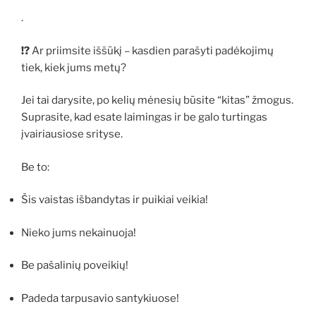
.
!?
Ar priimsite iššūkį – kasdien parašyti padėkojimų
tiek, kiek jums metų?
Jei tai darysite, po kelių mėnesių būsite “kitas” žmogus.
Suprasite, kad esate laimingas ir be galo turtingas
įvairiausiose srityse.
Be to:
Šis vaistas išbandytas ir puikiai veikia!
Nieko jums nekainuoja!
Be pašalinių poveikių!
Padeda tarpusavio santykiuose!