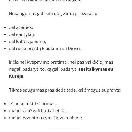
Nesaugumas gali kilti dėl įvairių priežasčių:
dėl ateities,
dėl santykių,
dėl kaltės jausmo,
dėl neišspręstų klausimų su Dievu.
Ir čia nei kvėpavimo pratimai, nei pasivaikščiojimas
negali padaryti to, ką gali padaryti
susitaikymas su
Kūrėju
.
Tikras saugumas prasideda tada, kai žmogus supranta:
aš nesu atsitiktinumas,
mano kaltė gali būti atleista,
mano gyvenimas yra Dievo rankose.