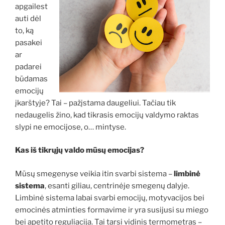
apgailest
auti dėl
to, ką
pasakei
ar
padarei
būdamas
emocijų
įkarštyje? Tai – pažįstama daugeliui. Tačiau tik
nedaugelis žino, kad tikrasis emocijų valdymo raktas
slypi ne emocijose, o… mintyse.
Kas iš tikrųjų valdo mūsų emocijas?
Mūsų smegenyse veikia itin svarbi sistema –
limbinė
sistema
, esanti giliau, centrinėje smegenų dalyje.
Limbinė sistema labai svarbi emocijų, motyvacijos bei
emocinės atminties formavime ir yra susijusi su miego
bei apetito reguliacija. Tai tarsi vidinis termometras –