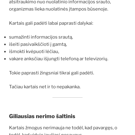
atsitraukimo nuo nuolatinio informacijos srauto,
organizmas lieka nuolatinės įtampos būsenoje.
Kartais gali padėti labai paprasti dalykai:
sumažinti informacijos srautą,
išeiti pasivaikščioti į gamtą,
išmokti kvėpuoti lėčiau,
vakare anksčiau išjungti telefoną ar televizorių.
Tokie paprasti žingsniai tikrai gali padėti.
Tačiau kartais net ir to nepakanka.
Giliausias nerimo šaltinis
Kartais žmogus nerimauja ne todėl, kad pavargęs, o
todėl, kad viduje jaučiasi nesaugus.