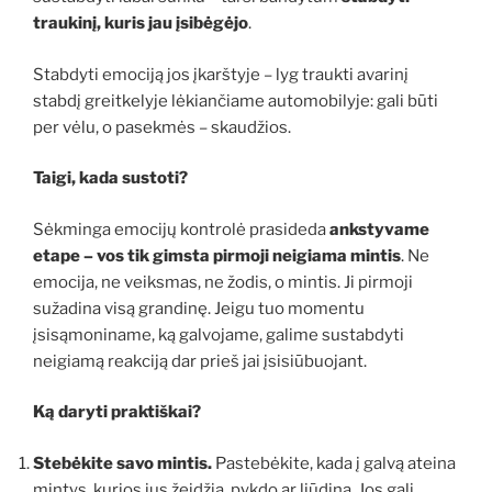
traukinį, kuris jau įsibėgėjo
.
Stabdyti emociją jos įkarštyje – lyg traukti avarinį
stabdį greitkelyje lėkiančiame automobilyje: gali būti
per vėlu, o pasekmės – skaudžios.
Taigi, kada sustoti?
Sėkminga emocijų kontrolė prasideda
ankstyvame
etape – vos tik gimsta pirmoji neigiama mintis
. Ne
emocija, ne veiksmas, ne žodis, o mintis. Ji pirmoji
sužadina visą grandinę. Jeigu tuo momentu
įsisąmoniname, ką galvojame, galime sustabdyti
neigiamą reakciją dar prieš jai įsisiūbuojant.
Ką daryti praktiškai?
Stebėkite savo mintis.
Pastebėkite, kada į galvą ateina
mintys, kurios jus žeidžia, pykdo ar liūdina. Jos gali