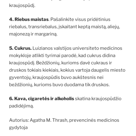
kraujospūdį.
4. Riebus maistas
. Pašalinkite visus pridėtinius
riebalus, transriebalus, įskaitant keptą maistą, aliejų,
majonezą ir margariną.
5. Cukrus.
Luizianos valstijos universiteto medicinos
mokykloje atlikti tyrimai parodė, kad cukrus didina
kraujospūdį. Beždžionių, kurioms davė cukraus ir
druskos tokiais kiekiais, kokius vartoja daugelis miesto
gyventojų, kraujospūdis buvo aukštesnis nei
beždžionių, kurioms buvo duodama tik druskos.
6. Kava, cigaretės ir alkoholis
skatina kraujospūdžio
padidėjimą.
Autorius: Agatha M. Thrash, prevencinės medicinos
gydytoja