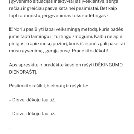
į gyvenimo situacijas ir aktyviai jas įveikiantys, serga
rečiau ir greičiau pasveiksta nei pesimistai. Bet kaip
tapti optimistu, jei gyvenimas toks sudėtingas?
!!!
Noriu pasiūlyti labai veiksmingą metodą, kuris padės
jums tapti laimingu ir turtingu žmogumi. Kalbu ne apie
pinigus, o apie mūsų požiūrį, kuris iš esmės gali pakeisti
mūsų gyvenimą į gerąją pusę. Pradėkite dėkoti!
Apsispręskite ir pradėkite kasdien rašyti DĖKINGUMO
DIENORAŠTĮ.
Pasiimkite rašiklį, bloknotą ir rašykite:
– Dieve, dėkoju tau už…
– Dieve, dėkoju tau už…
.