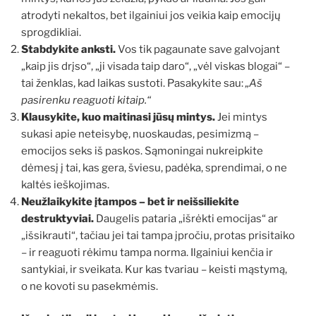
atrodyti nekaltos, bet ilgainiui jos veikia kaip emocijų
sprogdikliai.
Stabdykite anksti.
Vos tik pagaunate save galvojant
„kaip jis drįso“, „ji visada taip daro“, „vėl viskas blogai“ –
tai ženklas, kad laikas sustoti. Pasakykite sau:
„Aš
pasirenku reaguoti kitaip.“
Klausykite, kuo maitinasi jūsų mintys.
Jei mintys
sukasi apie neteisybę, nuoskaudas, pesimizmą –
emocijos seks iš paskos. Sąmoningai nukreipkite
dėmesį į tai, kas gera, šviesu, padėka, sprendimai, o ne
kaltės ieškojimas.
Neužlaikykite įtampos – bet ir neišsiliekite
destruktyviai.
Daugelis pataria „išrėkti emocijas“ ar
„išsikrauti“, tačiau jei tai tampa įpročiu, protas prisitaiko
– ir reaguoti rėkimu tampa norma. Ilgainiui kenčia ir
santykiai, ir sveikata. Kur kas tvariau – keisti mąstymą,
o ne kovoti su pasekmėmis.