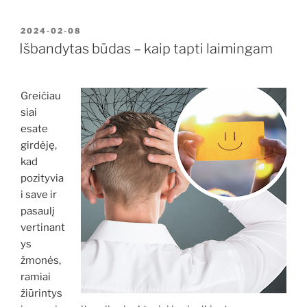
PASKELBTA
2024-02-08
Išbandytas būdas – kaip tapti laimingam
Greičiau
siai
esate
girdėję,
kad
pozityvia
i save ir
pasaulį
vertinant
ys
žmonės,
ramiai
žiūrintys