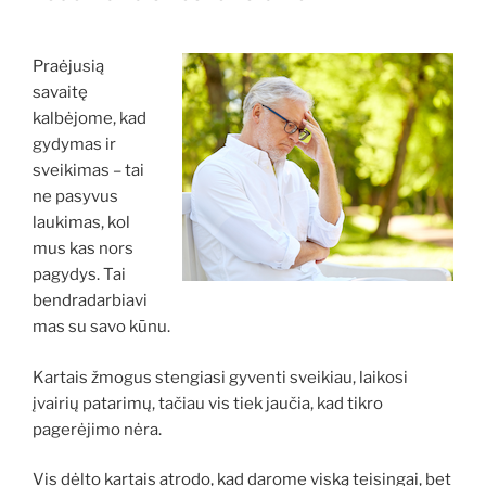
Praėjusią
savaitę
kalbėjome, kad
gydymas ir
sveikimas – tai
ne pasyvus
laukimas, kol
mus kas nors
pagydys. Tai
bendradarbiavi
mas su savo kūnu.
Kartais žmogus stengiasi gyventi sveikiau, laikosi
įvairių patarimų, tačiau vis tiek jaučia, kad tikro
pagerėjimo nėra.
Vis dėlto kartais atrodo, kad darome viską teisingai, bet