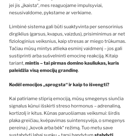
jei jis „įkaista“, mes reaguojame impulsyviai,
nesusivaldome, pykstame ar verkiame.
Limbinė sistema gali būti suaktyvinta per sensorinius
dirgiklius (garsus, kvapus, vaizdus), prisiminimus ar net
fiziologinius veiksnius, kaip stresas ar miego trūkumas.
Tačiau mūsų mintys atlieka esminį vaidmenį – jos gali
sustiprinti arba sušvelninti emocinę reakciją. Kitaip
tariant,
mintis – tai pirmas domino kauliukas, kuris
paleidžia visą emocijų grandinę
.
Kodėl emocijos „sprogsta“ ir kaip to išvengti?
Kai patiriame stiprią emociją, mūsų smegenys siunčia
signalus kūnui išskirti streso hormonus – adrenaliną,
kortizolį ir kitus. Kūnas paruošiamas veiksmui: širdis
plaka greičiau, kvėpavimas suintensyvėja, o smegenys
pereina į „kovok arba bėk“ režimą. Tuo metu save
sustabdyti labai sunku – tarsi bandytum
stabdyti