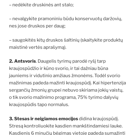
– nedėkite druskinės ant stalo;
– nevalgykite pramoniniu būdu konservuotų daržovių,
nes jose druskos per daug;
– saugokitės kitų druskos šaltinių (skaitykite produktų
maistinė vertės aprašymą).
2. Antsvoris
. Daugelis tyrimų parodė ryšį tarp
kraujospūdžio ir kūno svorio, ir tai dažniau būna
jauniems ir vidutinio amžiaus žmonėms. Todėl svorio
mažinimas padeda mažinti kraujospūdį. Kai hipertenzija
sergančių žmonių grupei nebuvo skiriama jokių vaistų,
o tik svorio mažinimo programa, 75% tyrimo dalyvių
kraujospūdis tapo normalus.
3.
Stesas ir neigiamos emocijos
didina kraujospūdį.
Stresą kontroliuokite kasdien mankštindamiesi lauke.
Kasdienis 6 minučių bėgimas vietoje padeda sumažinti