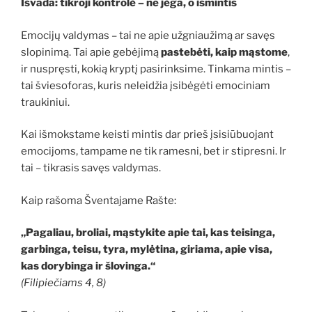
Išvada: tikroji kontrolė – ne jėga, o išmintis
Emocijų valdymas – tai ne apie užgniaužimą ar savęs
slopinimą. Tai apie gebėjimą
pastebėti, kaip mąstome
,
ir nuspręsti, kokią kryptį pasirinksime. Tinkama mintis –
tai šviesoforas, kuris neleidžia įsibėgėti emociniam
traukiniui.
Kai išmokstame keisti mintis dar prieš įsisiūbuojant
emocijoms, tampame ne tik ramesni, bet ir stipresni. Ir
tai – tikrasis savęs valdymas.
Kaip rašoma Šventajame Rašte:
„Pagaliau, broliai, mąstykite apie tai, kas teisinga,
garbinga, teisu, tyra, mylėtina, giriama, apie visa,
kas dorybinga ir šlovinga.“
(Filipiečiams 4, 8)