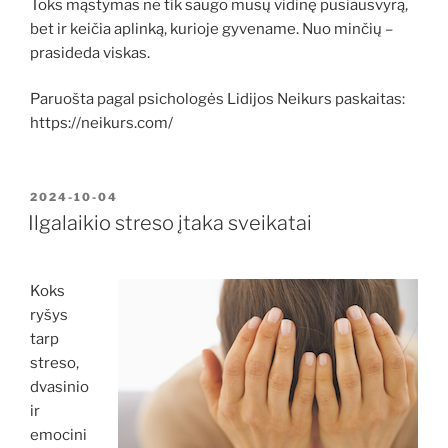
Toks mąstymas ne tik saugo mūsų vidinę pusiausvyrą,
bet ir keičia aplinką, kurioje gyvename. Nuo minčių –
prasideda viskas.
Paruošta pagal psichologės Lidijos Neikurs paskaitas:
https://neikurs.com/
PASKELBTA
2024-10-04
Ilgalaikio streso įtaka sveikatai
Koks
ryšys
tarp
streso,
dvasinio
ir
emocini