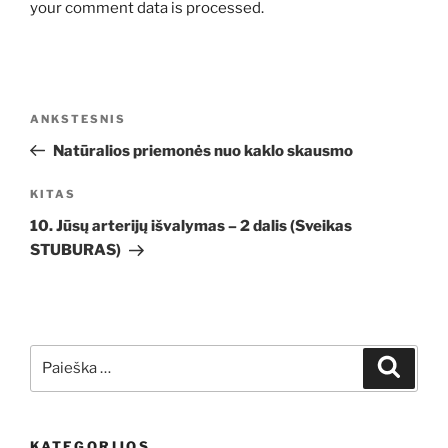
your comment data is processed.
Navigacija
Ankstesnis
ANKSTESNIS
tarp
įrašas
Natūralios priemonės nuo kaklo skausmo
įrašų
Kitas
KITAS
įrašas
10. Jūsų arterijų išvalymas – 2 dalis (Sveikas
STUBURAS)
Ieškoti:
Ieškoti
KATEGORIJOS