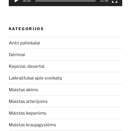
00:00
01:09
KATEGORIJOS
Antri patiekalai
Gėrimai
Kepiniai, desertai
Laikraštukai apie sveikatą
Maistas akims
Maistas arterijoms
Maistas kepenims
Maistas kraujagyslėms