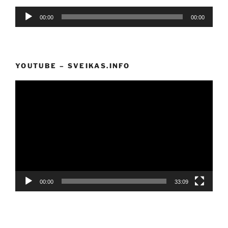
Audio
00:00
00:00
grotuvas
YOUTUBE – SVEIKAS.INFO
Video
grotuvas
00:00
33:09