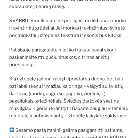
subraukite į bendrą masę.
SVARBU! Smulkinkite ne per ilgai, turi likti maži morkų
ir avinžirnių grūdeliai. Jei morkas ir avinžirnius išvirėtė
per minkštai, užtepėlės tekstūra ir skonis bus kitoks.
Pabaigoje paragaukite ir jei ko trūksta pagal skonį
paskaninkite (trupučiu druskos, citrinos ar kitų
prieskonių).
Šią užtepėlę galima valgyti įprastai su duona, bet taip
pat labai skanu ir mažiau kaloringa – valgyti su šviežių
daržovių (morkų, augurkų, paprikų, žiedinių…)
pagaliukais, griežinėliais. Šviežios daržovės skatins
mus ilgiau ir geriau kramtyti! Gausite daugiau vitaminų,
mineralų ir antioksidantų. Užtepėlę laikykite šaldytuve.
Sezamo pastą (tahini) galima pasigaminti patiems,
jei tik turite galingesnį smulkintuvą (bent 800-900 W).