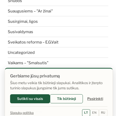
Sriubos
Suaugusiems – "Ar žinai"
Susirgimai, ligos
Susivaldymas
Sveikatos reforma – E.G.Vait
Uncategorized
Vaikams – "Smalsutis"
Vaikams apie sveikatą
Gerbiame jūsų privatumą
Šiuo metu veikia tik būtinieji slapukai. Analitikos ir įterpto
Vanduo
turinio slapukus įjungsime tik jums sutikus.
Sutikti su visais
Tik būtinieji
Pasirinkti
Sistema: WordPress
Slapukų politika
LT
EN
RU