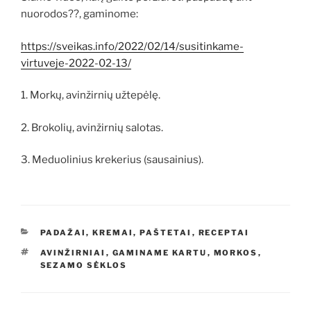
nuorodos??, gaminome:
https://sveikas.info/2022/02/14/susitinkame-
virtuveje-2022-02-13/
1. Morkų, avinžirnių užtepėlę.
2. Brokolių, avinžirnių salotas.
3. Meduolinius krekerius (sausainius).
KATEGORIJOS
PADAŽAI, KREMAI, PAŠTETAI
,
RECEPTAI
ŽYMOS
AVINŽIRNIAI
,
GAMINAME KARTU
,
MORKOS
,
SEZAMO SĖKLOS