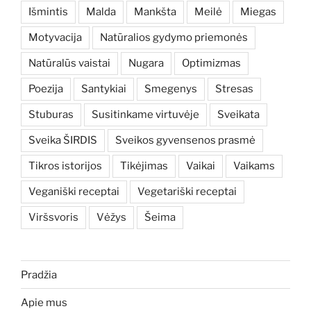
Išmintis
Malda
Mankšta
Meilė
Miegas
Motyvacija
Natūralios gydymo priemonės
Natūralūs vaistai
Nugara
Optimizmas
Poezija
Santykiai
Smegenys
Stresas
Stuburas
Susitinkame virtuvėje
Sveikata
Sveika ŠIRDIS
Sveikos gyvensenos prasmė
Tikros istorijos
Tikėjimas
Vaikai
Vaikams
Veganiški receptai
Vegetariški receptai
Viršsvoris
Vėžys
Šeima
Pradžia
Apie mus