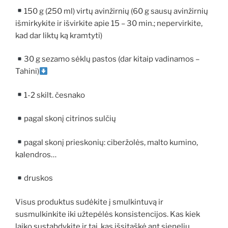
150 g (250 ml) virtų avinžirnių (60 g sausų avinžirnių
išmirkykite ir išvirkite apie 15 – 30 min.; nepervirkite,
kad dar liktų ką kramtyti)
30 g sezamo sėklų pastos (dar kitaip vadinamos –
Tahini)
1-2 skilt. česnako
pagal skonį citrinos sulčių
pagal skonį prieskonių: ciberžolės, malto kumino,
kalendros…
druskos
Visus produktus sudėkite į smulkintuvą ir
susmulkinkite iki užtepėlės konsistencijos. Kas kiek
laiko sustabdykite ir tai, kas išsitaškė ant sienelių,