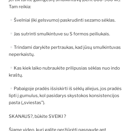
Tam reikia:
Švelniai (iki gelsvumo) paskrudinti sezamo sėklas.
Jas sutrinti smulkintuve su S formos peiliukais.
Trindami darykite pertraukas, kad jūsų smulkintuvas
neperkaistų.
Kas kiek laiko nubraukite prilipusias sėklas nuo indo
kraštų.
Pabaigoje pradės išsiskirti iš sėklų aliejus, jos pradės
lipti į gumulus, kol pasidarys skystokos konsistencijos
pasta („sviestas”).
SKANAUS?, būkite SVEIKI ?
Šiame video, kurį galite peržiūrėti paspaudę ant