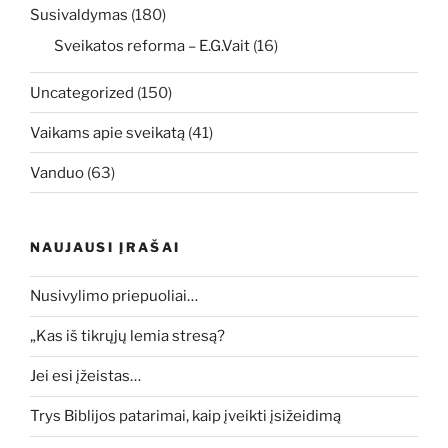
Susivaldymas
(180)
Sveikatos reforma – E.G.Vait
(16)
Uncategorized
(150)
Vaikams apie sveikatą
(41)
Vanduo
(63)
NAUJAUSI ĮRAŠAI
Nusivylimo priepuoliai…
„Kas iš tikrųjų lemia stresą?
Jei esi įžeistas…
Trys Biblijos patarimai, kaip įveikti įsižeidimą