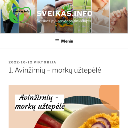
Eiti
prie
SVEIKAS.INFO
turinio
Sveikos gyvensenos tinklalapis
Meniu
PASKELBTA
2022-10-12
VIKTORIJA
1. Avinžirnių – morkų užtepėlė