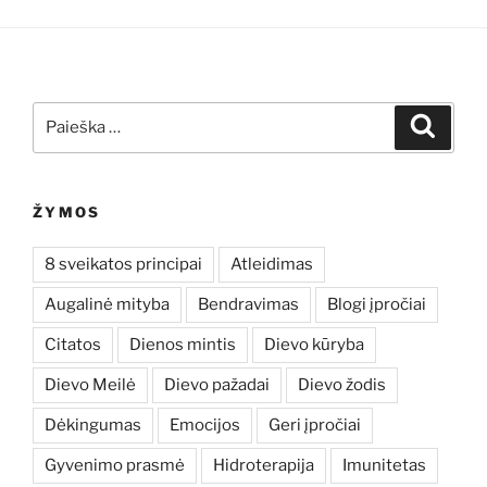
Ieškoti:
Ieškoti
ŽYMOS
8 sveikatos principai
Atleidimas
Augalinė mityba
Bendravimas
Blogi įpročiai
Citatos
Dienos mintis
Dievo kūryba
Dievo Meilė
Dievo pažadai
Dievo žodis
Dėkingumas
Emocijos
Geri įpročiai
Gyvenimo prasmė
Hidroterapija
Imunitetas