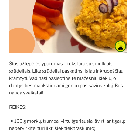
Šios užtepėlės ypatumas – tekstūra su smulkiais
grūdeliais. Likę grūdeliai paskatins ilgiau ir kruopščiau
kramtyti. Vadinasi pasisotinsite mažesniu kiekiu, o
dantys besimankštindami geriau pasisavins kalcį. Bus
nauda sveikatai!
REIKĖS:
160 g morkų, trumpai virtų (geriausia išvirti ant garų;
nepervirkite, turi likti šiek tiek traškumo)