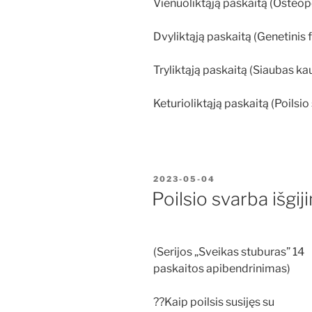
Vienuoliktąją paskaitą (Osteop
Dvyliktąją paskaitą (Genetinis f
Tryliktąją paskaitą (Siaubas ka
Keturioliktąją paskaitą (Poilsio
PASKELBTA
2023-05-04
Poilsio svarba išgij
(Serijos „Sveikas stuburas” 14
paskaitos apibendrinimas)
??Kaip poilsis susijęs su