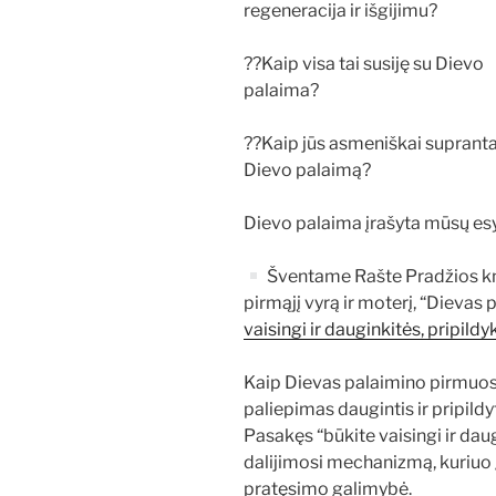
regeneracija ir išgijimu?
??Kaip visa tai susiję su Dievo
palaima?
??Kaip jūs asmeniškai suprant
Dievo palaimą?
Dievo palaima įrašyta mūsų esy
Šventame Rašte Pradžios 
pirmąjį vyrą ir moterį, “Dievas
vaisingi ir dauginkitės, pripildy
Kaip Dievas palaimino pirmuos
paliepimas daugintis ir pripildyt
Pasakęs “būkite vaisingi ir daug
dalijimosi mechanizmą, kuriuo
pratęsimo galimybė.