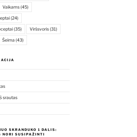
Vaikams
(45)
eptai
(24)
eceptai
(35)
Viršsvoris
(31)
Šeima
(43)
ACIJA
tas
 srautas
NUO SKRANDUKO 1 DALIS:
 NORI SUSIPAŽINTI