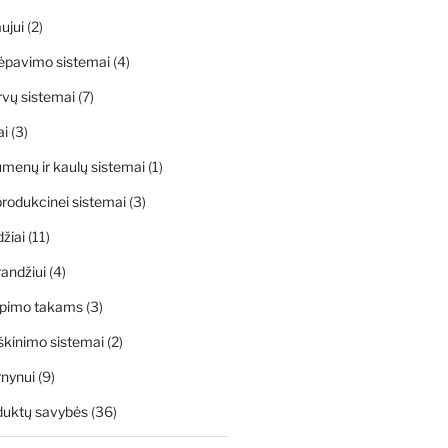
ujui
(2)
ėpavimo sistemai
(4)
rvų sistemai
(7)
ai
(3)
menų ir kaulų sistemai
(1)
rodukcinei sistemai
(3)
džiai
(11)
andžiui
(4)
apimo takams
(3)
škinimo sistemai
(2)
rnynui
(9)
duktų savybės
(36)