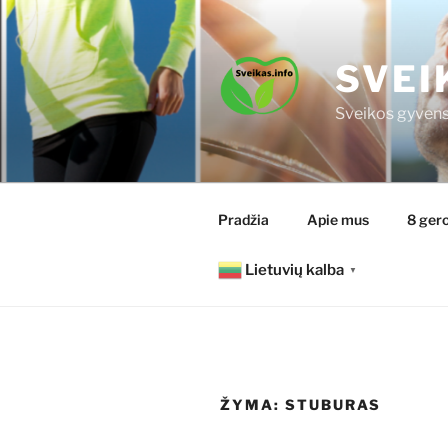
Eiti
prie
turinio
SVEI
Sveikos gyvens
Pradžia
Apie mus
8 gero
Lietuvių kalba
▼
ŽYMA:
STUBURAS