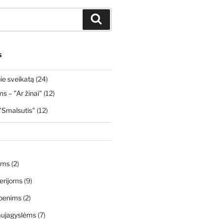
Ieškoti
S
ie sveikatą
(24)
 – "Ar žinai"
(12)
"Smalsutis"
(12)
ims
(2)
erijoms
(9)
penims
(2)
aujagyslėms
(7)