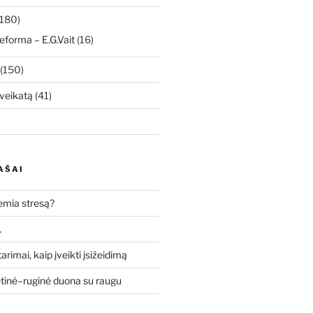
180)
eforma – E.G.Vait
(16)
(150)
veikatą
(41)
AŠAI
lemia stresą?
…
tarimai, kaip įveikti įsižeidimą
etinė–ruginė duona su raugu