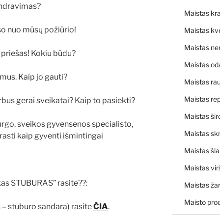
bendravimas?
Maistas kra
uso nuo mūsų požiūrio!
Maistas kv
Maistas ne
ir priešas! Kokiu būdu?
Maistas od
us. Kaip jo gauti?
Maistas rau
Maistas rep
bus gerai sveikatai? Kaip to pasiekti?
Maistas šir
urgo, sveikos gyvensenos specialisto,
Maistas skr
rasti kaip gyventi išmintingai
Maistas šl
Maistas vir
eikas STUBURAS” rasite??:
Maistas ža
Maisto pro
 – stuburo sandara) rasite
ČIA
.