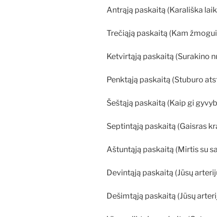
Antrąją paskaitą (Karališka lai
Trečiąją paskaitą (Kam žmogui
Ketvirtąją paskaitą (Surakino n
Penktąją paskaitą (Stuburo at
Šeštąją paskaitą (Kaip gi gyvybė
Septintąją paskaitą (Gaisras kr
Aštuntąją paskaitą (Mirtis su sa
Devintąją paskaitą (Jūsų arterij
Dešimtąją paskaitą (Jūsų arterij