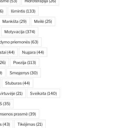
asmė
(53)
Hidroterapija
(26)
6)
Išmintis
(133)
Mankšta
(29)
Meilė
(25)
Motyvacija
(374)
ydymo priemonės
(63)
stai
(44)
Nugara
(44)
26)
Poezija
(113)
9)
Smegenys
(30)
Stuburas
(44)
irtuvėje
(21)
Sveikata
(140)
S
(35)
ensenos prasmė
(39)
s
(43)
Tikėjimas
(21)