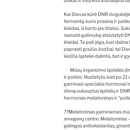
diskai, ir visa kita atsinaujina d
Kai Dievas kūrė DNR dvigubėjim
fermentą, kuris praeina ir patik
klaidas, iš karto jas ištaiso. Su
numatė galimybę atsistatyti DNR
klaidai. Ta pati jėga, kuri dalin
paprasti gražūs žodžiai, tai Di
leidžia ląstelei dalintis, bet ir 
Mūsų organizmo ląstelės dirba
ir poilsio. Nustatyta, kad po 2
gaminasi specialūs hormonai ir
dieną sukauptus ląstelių ir DN
hormonas melatoninas ir “poil
??Melatoninas gaminamas mažyt
smegenų centre. Melatoninas –
galingas antioksidantas, ginant