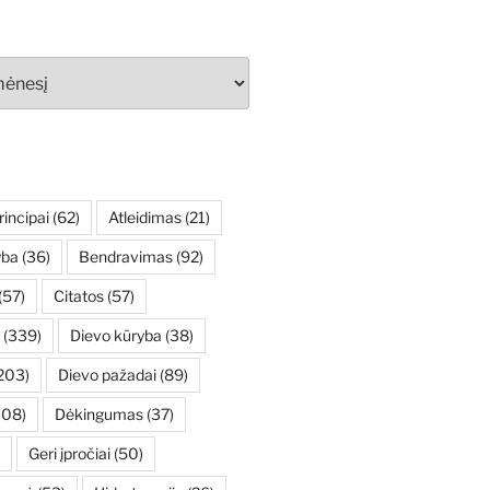
rincipai
(62)
Atleidimas
(21)
yba
(36)
Bendravimas
(92)
(57)
Citatos
(57)
(339)
Dievo kūryba
(38)
203)
Dievo pažadai
(89)
108)
Dėkingumas
(37)
Geri įpročiai
(50)