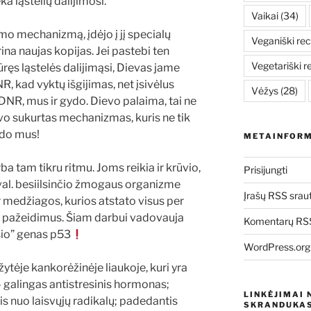
ėka ląstelių dalijimosi.
Vaikai
(34)
o mechanizmą, įdėjo į jį specialų
Veganiški rec
rina naujas kopijas. Jei pastebi ten
Vegetariški r
kūręs ląstelės dalijimąsi, Dievas jame
, kad vyktų išgijimas, net įsivėlus
Vėžys
(28)
a DNR, mus ir gydo. Dievo palaima, tai ne
evo sukurtas mechanizmas, kuris ne tik
gydo mus!
METAINFORM
 tam tikru ritmu. Joms reikia ir krūvio,
Prisijungti
1 val. besiilsinčio žmogaus organizme
Įrašų RSS srau
 medžiagos, kurios atstato visus per
R pažeidimus. Šiam darbui vadovauja
Komentarų RSS
sio” genas p53
WordPress.org
ėje kankorėžinėje liaukoje, kuri yra
 galingas antistresinis hormonas;
LINKĖJIMAI 
is nuo laisvųjų radikalų; padedantis
SKRANDUKAS