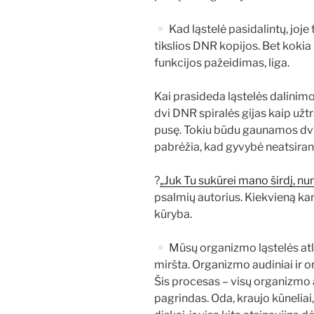
Kad ląstelė pasidalintų, joje 
tikslios DNR kopijos. Bet kokia 
funkcijos pažeidimas, liga.
Kai prasideda ląstelės dalinimo
dvi DNR spiralės gijas kaip užt
pusę. Tokiu būdu gaunamos dvi a
pabrėžia, kad gyvybė neatsiran
?
„Juk Tu sukūrei mano širdį, n
psalmių autorius. Kiekvieną ka
kūryba.
Mūsų organizmo ląstelės atl
miršta. Organizmo audiniai ir or
Šis procesas – visų organizmo 
pagrindas. Oda, kraujo kūneliai,