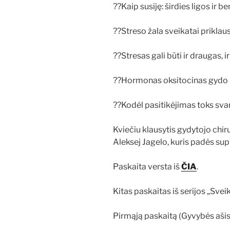
??Kaip susiję: širdies ligos ir 
??Streso žala sveikatai prikla
??Stresas gali būti ir draugas, 
??Hormonas oksitocinas gydo m
??Kodėl pasitikėjimas toks svar
Kviečiu klausytis gydytojo chir
Aleksej Jagelo, kuris padės sup
Paskaita versta iš
ČIA
.
Kitas paskaitas iš serijos „Sv
Pirmąją paskaitą (Gyvybės ašis