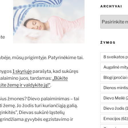
ARCHYVAI
Archyvai
ate
ŽYMOS
8 sveikatos p
bėje, mūsų prigimtyje. Patyrinėkime tai.
Augalinė mit
knygos
1 skyriuje
parašyta, kad sukūręs
Blogi įpročiai
 palaimino juos, tardamas:
„Būkite
kite žemę ir valdykite ją!“
.
Dienos mintis
Dievo Meilė
(
ius žmones? Dievo palaiminimas – tai
i žemę. Jo žodis turi kuriančiąją galią.
Dievo žodis
(
inkitės”, Dievas sukūrė ląstelių
Emocijos
(61)
 grindžiama gyvybės egzistavimo ir