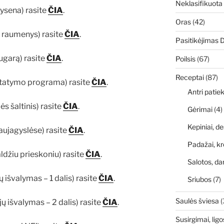
Neklasifikuota
kysena) rasite
ČIA
.
Oras
(42)
 raumenys) rasite
ČIA
.
Pasitikėjimas 
ugarą) rasite
ČIA
.
Poilsis
(67)
Receptai
(87)
statymo programa) rasite
ČIA
.
Antri patiek
s šaltinis) rasite
ČIA
.
Gėrimai
(4)
Kepiniai, de
aujagyslėse) rasite
ČIA
.
Padažai, kr
ldžiu prieskoniu) rasite
ČIA
.
Salotos, da
ų išvalymas – 1 dalis) rasite
ČIA
.
Sriubos
(7)
Saulės šviesa
(
ų išvalymas – 2 dalis) rasite
ČIA
.
Susirgimai, ligo