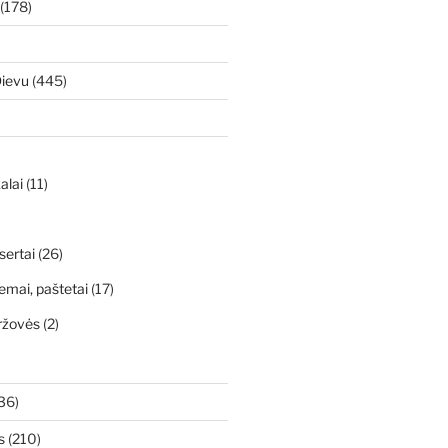
(178)
Dievu
(445)
alai
(11)
sertai
(26)
emai, paštetai
(17)
ržovės
(2)
36)
s
(210)