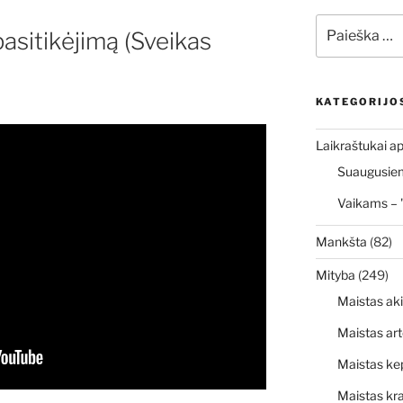
Ieškoti:
asitikėjimą (Sveikas
KATEGORIJO
Laikraštukai ap
Suaugusiems
Vaikams – 
Mankšta
(82)
Mityba
(249)
Maistas ak
Maistas art
Maistas ke
Maistas kr