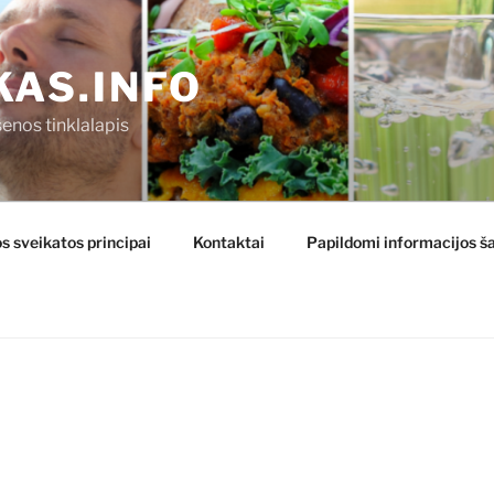
KAS.INFO
enos tinklalapis
s sveikatos principai
Kontaktai
Papildomi informacijos ša