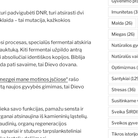
Gyvenimo pr
Imunitetas
(3
turi padvigubėti DNR, turi atsirasti dvi
klaida – tai mutacija, kažkokios
Malda
(26)
Miegas
(26)
si procesas, specialūs fermentai аtskiria
Natūralios g
rauktuką. Kiti fermentai užpildo аntrą
Natūralūs vai
bsoliučiai identiškos kopijos. Biblija
da pati savaime, tai Dievo dovana.
Optimizmas
(
Santykiai
(12
umezgei mane motinos įsčiose“
rašo
rtą naujos gyvybės gimimas, tai Dievo
Stresas
(36)
Susitinkame v
ieka savo funkcijas, pamažu sensta ir
Sveika ŠIRDI
ganai atsinaujina iš kamieninių ląstelių.
Sveikos gyv
audinių, organų regeneracijos
 sąnariai ir stuburo tarpslanksteliniai
Tikros istorijo