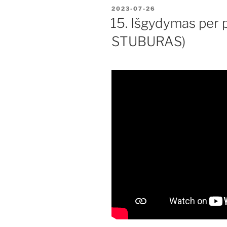
PASKELBTA
2023-07-26
15. Išgydymas per p
STUBURAS)