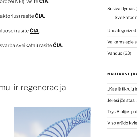
orozei NE!) rasite
ČIA
.
Susivaldymas
(
aktorius) rasite
ČIA
.
Sveikatos r
uluose) rasite
ČIA
.
Uncategorized
Vaikams apie s
 svarba sveikatai) rasite
ČIA
.
Vanduo
(63)
NAUJAUSI ĮR
imui ir regeneracijai
„Kas iš tikrųjų 
Jei esi įžeistas
Trys Biblijos pa
Viso grūdo kvi