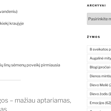
ARCHYVAI
 vandeniu)
Archyvai
kiekį kraujyje
ŽYMOS
8 sveikatos p
Augalinė mit
ių linų sėmenų poveikį pirmiausia
Blogi įpročiai
Dienos mintis
Dievo Meilė
(
Dievo žodis
(
os – mažiau aptariamas,
Emocijos
(62
tas