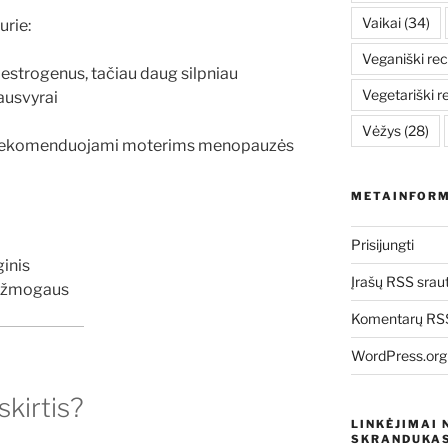
Vaikai
(34)
urie:
Veganiški rec
į estrogenus, tačiau daug silpniau
Vegetariški r
ausvyrai
Vėžys
(28)
jie rekomenduojami moterims menopauzės
METAINFORM
Prisijungti
ginis
Įrašų RSS srau
uo žmogaus
Komentarų RSS
WordPress.org
skirtis?
LINKĖJIMAI 
SKRANDUKAS