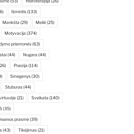
asmė
(53)
Hidroterapija
(26)
6)
Išmintis
(133)
Mankšta
(29)
Meilė
(25)
Motyvacija
(374)
ydymo priemonės
(63)
stai
(44)
Nugara
(44)
26)
Poezija
(114)
9)
Smegenys
(30)
Stuburas
(44)
irtuvėje
(21)
Sveikata
(140)
S
(35)
ensenos prasmė
(39)
s
(43)
Tikėjimas
(21)