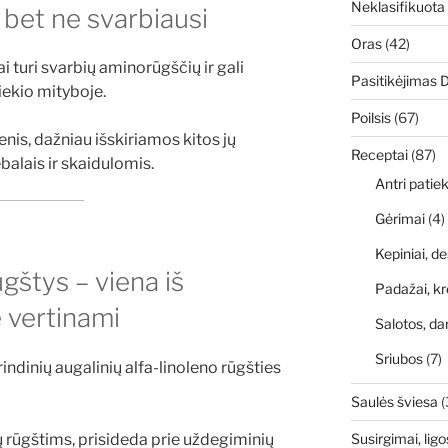
Neklasifikuota
, bet ne svarbiausi
Oras
(42)
 turi svarbių aminorūgščių ir gali
Pasitikėjimas 
iekio mityboje.
Poilsis
(67)
enis, dažniau išskiriamos kitos jų
Receptai
(87)
balais ir skaidulomis.
Antri patiek
Gėrimai
(4)
Kepiniai, de
gštys – viena iš
Padažai, kr
e vertinami
Salotos, da
Sriubos
(7)
indinių augalinių alfa-linoleno rūgšties
Saulės šviesa
(
 rūgštims, prisideda prie uždegiminių
Susirgimai, ligo