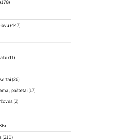
(178)
Dievu
(447)
alai
(11)
sertai
(26)
emai, paštetai
(17)
ržovės
(2)
36)
s
(210)