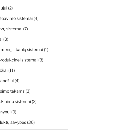
ujui
(2)
ėpavimo sistemai
(4)
rvų sistemai
(7)
ai
(3)
menų ir kaulų sistemai
(1)
rodukcinei sistemai
(3)
džiai
(11)
andžiui
(4)
apimo takams
(3)
škinimo sistemai
(2)
rnynui
(9)
duktų savybės
(36)