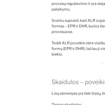
procesų reguliavimo ir yra siej
palaikymu.
Svarbu suprasti, kad ALR organi
formas – EPR ir DHR, kurios ti
procesuose.
Todėl ALR poveikis nėra visišk
formų (EPR ir DHR), tačiau ji v
kiekio.
Skaidulos – poveiki
Linų sėmenyse yra tiek tirpių, ti
Tirpios skaidulos: