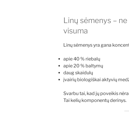
Linų sėmenys – ne
visuma
Linų sėmenys yra gana koncent
apie 40 % riebalų
apie 20 % baltymų
daug skaidulų
įvairių biologiškai aktyvių medž
Svarbu tai, kad jų poveikis nėr
Tai kelių komponentų derinys.