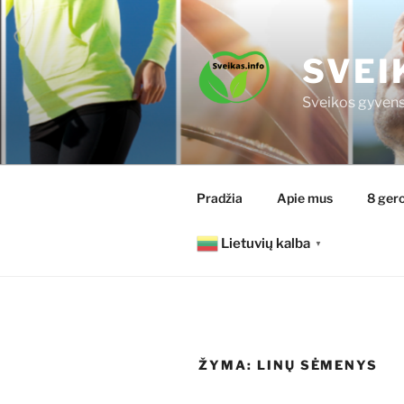
Eiti
prie
turinio
SVEI
Sveikos gyvens
Pradžia
Apie mus
8 gero
Lietuvių kalba
▼
ŽYMA:
LINŲ SĖMENYS