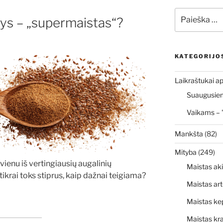
Ieškoti:
nys – „supermaistas“?
KATEGORIJO
Laikraštukai ap
Suaugusiems
Vaikams – 
Mankšta
(82)
Mityba
(249)
ienu iš vertingiausių augalinių
Maistas ak
tikrai toks stiprus, kaip dažnai teigiama?
Maistas art
Maistas ke
Maistas kr