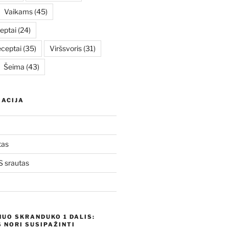
Vaikams
(45)
eptai
(24)
eceptai
(35)
Viršsvoris
(31)
Šeima
(43)
ACIJA
tas
 srautas
NUO SKRANDUKO 1 DALIS:
 NORI SUSIPAŽINTI