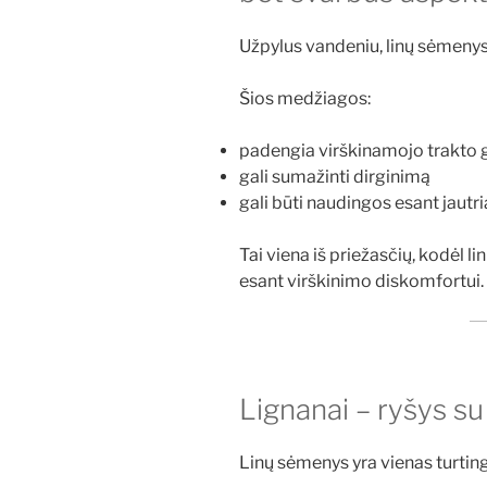
Užpylus vandeniu, linų sėmenys
Šios medžiagos:
padengia virškinamojo trakto g
gali sumažinti dirginimą
gali būti naudingos esant jautr
Tai viena iš priežasčių, kodėl
esant virškinimo diskomfortui.
Lignanai – ryšys s
Linų sėmenys yra vienas turtingi