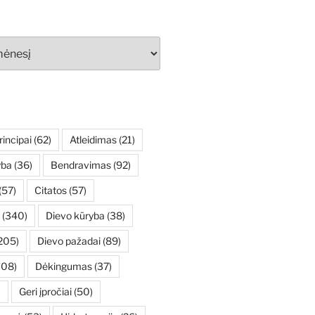
rincipai
(62)
Atleidimas
(21)
yba
(36)
Bendravimas
(92)
(57)
Citatos
(57)
(340)
Dievo kūryba
(38)
205)
Dievo pažadai
(89)
108)
Dėkingumas
(37)
)
Geri įpročiai
(50)