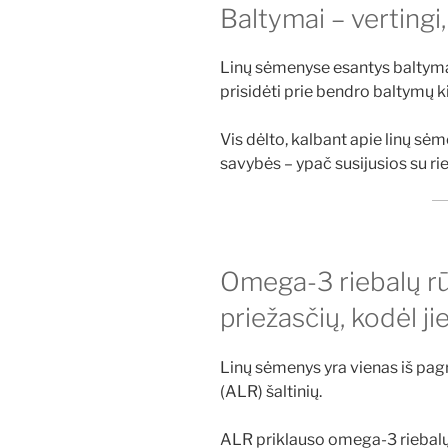
Baltymai – vertingi
Linų sėmenyse esantys baltymai
prisidėti prie bendro baltymų k
Vis dėlto, kalbant apie linų sėm
savybės – ypač susijusios su rie
Omega-3 riebalų rū
priežasčių, kodėl ji
Linų sėmenys yra vienas iš pagr
(ALR) šaltinių.
ALR priklauso omega-3 riebalų