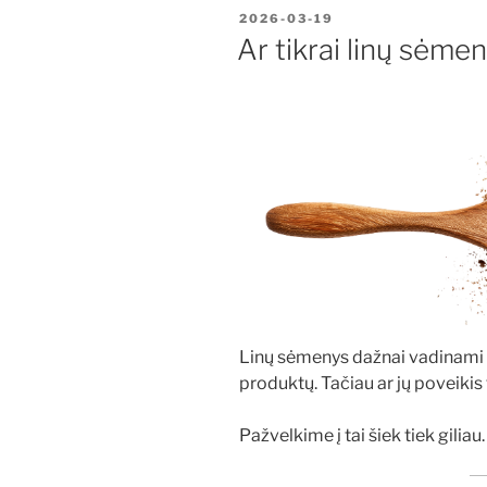
PASKELBTA
2026-03-19
Ar tikrai linų sėme
Linų sėmenys dažnai vadinami v
produktų. Tačiau ar jų poveikis 
Pažvelkime į tai šiek tiek giliau.