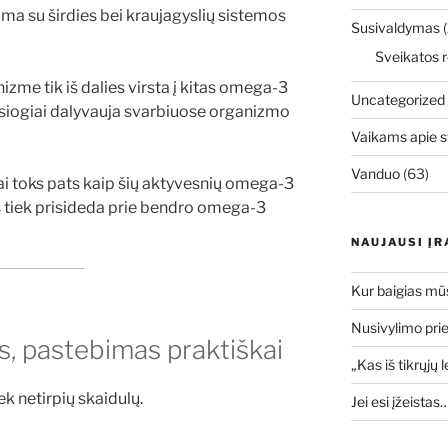
ama su širdies bei kraujagyslių sistemos
Susivaldymas
(
Sveikatos r
zme tik iš dalies virsta į kitas omega-3
Uncategorized
esiogiai dalyvauja svarbiuose organizmo
Vaikams apie s
Vanduo
(63)
ai toks pats kaip šių aktyvesnių omega-3
is tiek prisideda prie bendro omega-3
NAUJAUSI ĮR
Kur baigias mū
Nusivylimo prie
s, pastebimas praktiškai
„Kas iš tikrųjų 
ek netirpių skaidulų.
Jei esi įžeistas