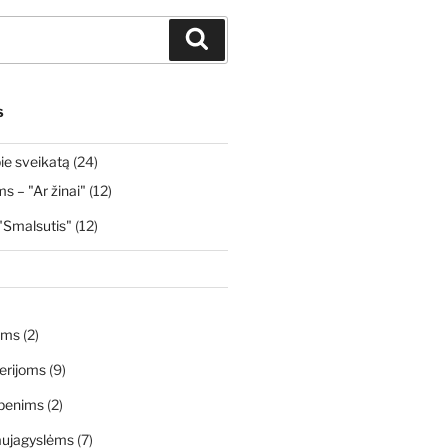
Ieškoti
S
ie sveikatą
(24)
 – "Ar žinai"
(12)
"Smalsutis"
(12)
ims
(2)
erijoms
(9)
penims
(2)
aujagyslėms
(7)