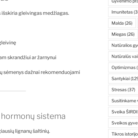
Gyvenimo pr
Imunitetas
(3
 išskiria gleivingas medžiagas.
Malda
(26)
Miegas
(26)
leivinę
Natūralios g
Natūralūs vai
iam skrandžiui ar žarnynui
Optimizmas
(
 linų sėmenys dažnai rekomenduojami
Santykiai
(12
Stresas
(37)
Susitinkame v
Sveika ŠIRDI
u hormonų sistema
Sveikos gyv
ausių lignanų šaltinių.
Tikros istorijo