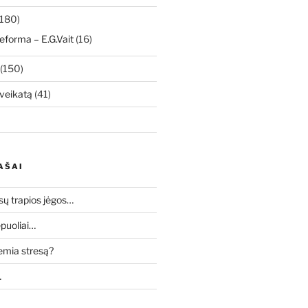
180)
eforma – E.G.Vait
(16)
(150)
veikatą
(41)
AŠAI
sų trapios jėgos…
puoliai…
lemia stresą?
…