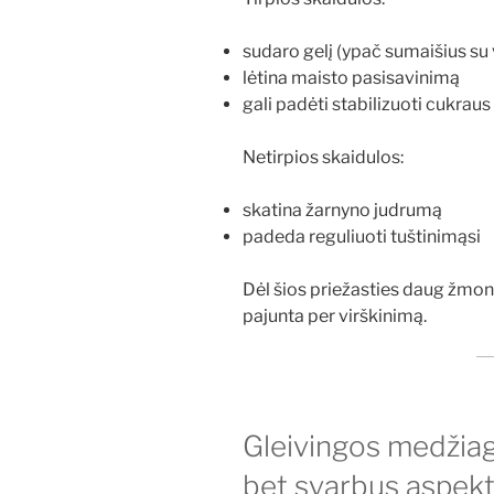
sudaro gelį (ypač sumaišius su
lėtina maisto pasisavinimą
gali padėti stabilizuoti cukraus 
Netirpios skaidulos:
skatina žarnyno judrumą
padeda reguliuoti tuštinimąsi
Dėl šios priežasties daug žmon
pajunta per virškinimą.
Gleivingos medžiag
bet svarbus aspek