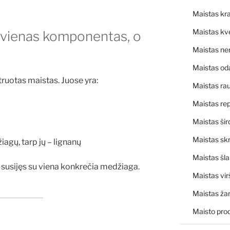
Maistas kra
Maistas kv
 vienas komponentas, o
Maistas ne
Maistas od
ruotas maistas. Juose yra:
Maistas rau
Maistas rep
Maistas šir
Maistas skr
iagų, tarp jų – lignanų
Maistas šl
a susijęs su viena konkrečia medžiaga.
Maistas vir
Maistas ža
Maisto pro