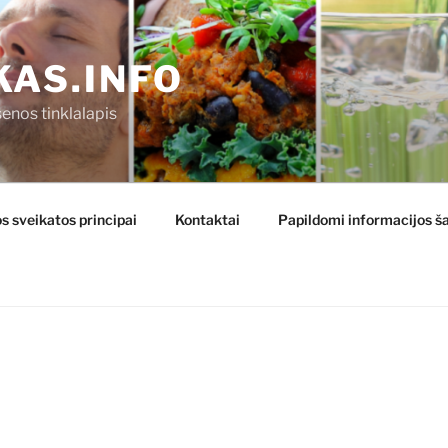
KAS.INFO
enos tinklalapis
s sveikatos principai
Kontaktai
Papildomi informacijos ša