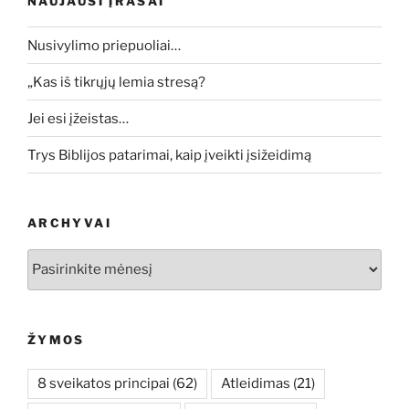
NAUJAUSI ĮRAŠAI
Nusivylimo priepuoliai…
„Kas iš tikrųjų lemia stresą?
Jei esi įžeistas…
Trys Biblijos patarimai, kaip įveikti įsižeidimą
ARCHYVAI
Archyvai
ŽYMOS
8 sveikatos principai
(62)
Atleidimas
(21)