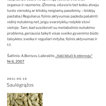
organus ir raumenis. (Žinoma, višsvoris bet kokiu atveju
turės vienokių ar kitokių neigiamų pasekmių – leidėjų
pastaba.) Reguliarus fizinis aktyvumas padeda pašalinti
vidinį nutukimą net, jeigu svarstyklių rodyklė stovi
vietoje.
Tam, kad susidoroti su metabolinio nutukimo
problema, geriausia taikyti visas sveiko gyvenimo būdo
taisykles: sveika ir reguliari mityba, fizinis aktyvumas ir
t.t.
Šaltinis: A.Borisov, Laikraštis
„Vaši kliuči k zdorovju“
Nr.6, 2007
PASKELBTA
2011-05-15
Saulėgrąžos