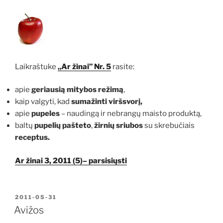
Laikraštuke
„Ar žinai” Nr. 5
rasite:
apie
geriausią mitybos režimą
,
kaip valgyti, kad
sumažinti viršsvorį,
apie
pupeles
– naudingą ir nebrangų maisto produktą,
baltų
pupelių pašteto
,
žirnių sriubos
su skrebučiais
receptus.
Ar žinai 3, 2011 (5)– parsisiųsti
PASKELBTA
2011-05-31
Avižos