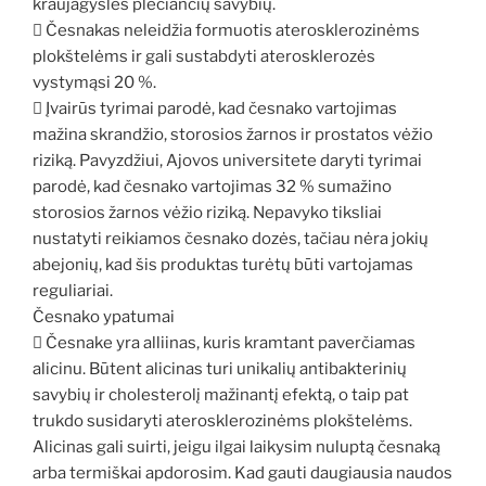
kraujagysles plečiančių savybių.
 Česnakas neleidžia formuotis aterosklerozinėms
plokštelėms ir gali sustabdyti aterosklerozės
vystymąsi 20 %.
 Įvairūs tyrimai parodė, kad česnako vartojimas
mažina skrandžio, storosios žarnos ir prostatos vėžio
riziką. Pavyzdžiui, Ajovos universitete daryti tyrimai
parodė, kad česnako vartojimas 32 % sumažino
storosios žarnos vėžio riziką. Nepavyko tiksliai
nustatyti reikiamos česnako dozės, tačiau nėra jokių
abejonių, kad šis produktas turėtų būti vartojamas
reguliariai.
Česnako ypatumai
 Česnake yra alliinas, kuris kramtant paverčiamas
alicinu. Būtent alicinas turi unikalių antibakterinių
savybių ir cholesterolį mažinantį efektą, o taip pat
trukdo susidaryti aterosklerozinėms plokštelėms.
Alicinas gali suirti, jeigu ilgai laikysim nuluptą česnaką
arba termiškai apdorosim. Kad gauti daugiausia naudos