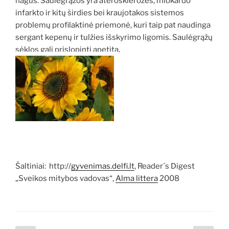
nagus. Saulėgrąžos yra aterosklerozės, miokardo
infarkto ir kitų širdies bei kraujotakos sistemos
problemų profilaktinė priemonė, kuri taip pat naudinga
sergant kepenų ir tulžies išskyrimo ligomis. Saulėgrąžų
sėklos gali prislopinti apetitą.
Šaltiniai: http://
gyvenimas.delfi.lt
, Reader´s Digest
„Sveikos mitybos vadovas“,
Alma littera
2008