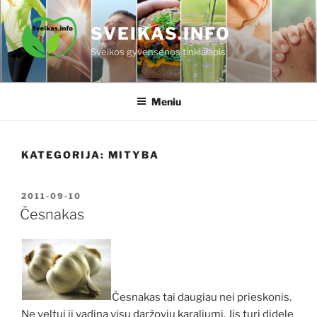
Eiti
prie
SVEIKAS.INFO
turinio
Sveikos gyvensenos tinklalapis
Meniu
KATEGORIJA:
MITYBA
PASKELBTA
2011-09-10
Česnakas
Česnakas tai daugiau nei prieskonis.
Ne veltui jį vadina visų daržovių karaliumi. Jis turi didelę