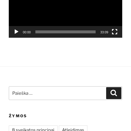
00:00
33:09
Ieškoti:
Ieškoti
ŽYMOS
8 sveikatos principai
Atleidimas