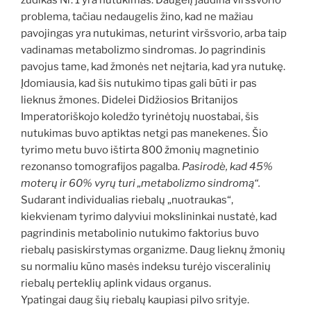
žudikas Nr. 1 yra nutukimas. Daugelį jaudina viršsvorio
problema, tačiau nedaugelis žino, kad ne mažiau
pavojingas yra nutukimas, neturint viršsvorio, arba taip
vadinamas metabolizmo sindromas. Jo pagrindinis
pavojus tame, kad žmonės net neįtaria, kad yra nutukę.
Įdomiausia, kad šis nutukimo tipas gali būti ir pas
lieknus žmones. Didelei Didžiosios Britanijos
Imperatoriškojo koledžo tyrinėtojų nuostabai, šis
nutukimas buvo aptiktas netgi pas manekenes. Šio
tyrimo metu buvo ištirta 800 žmonių magnetinio
rezonanso tomografijos pagalba.
Pasirodė, kad 45%
moterų ir 60% vyrų turi „metabolizmo sindromą“.
Sudarant individualias riebalų „nuotraukas“,
kiekvienam tyrimo dalyviui mokslininkai nustatė, kad
pagrindinis metabolinio nutukimo faktorius buvo
riebalų pasiskirstymas organizme. Daug lieknų žmonių
su normaliu kūno masės indeksu turėjo visceralinių
riebalų perteklių aplink vidaus organus.
Ypatingai daug šių riebalų kaupiasi pilvo srityje.