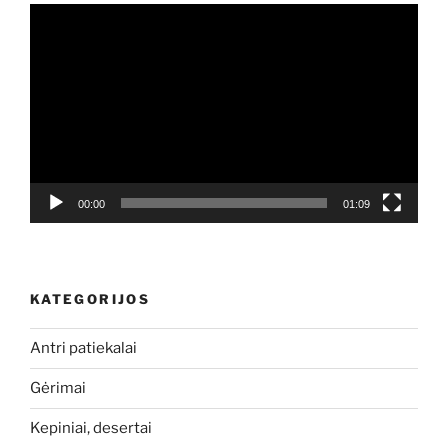
Video
grotuvas
00:00
01:09
KATEGORIJOS
Antri patiekalai
Gėrimai
Kepiniai, desertai