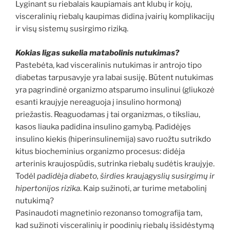
Lyginant su riebalais kaupiamais ant klubų ir kojų,
visceralinių riebalų kaupimas didina įvairių komplikacijų
ir visų sistemų susirgimo riziką.
Kokias ligas sukelia matabolinis nutukimas?
Pastebėta, kad visceralinis nutukimas ir antrojo tipo
diabetas tarpusavyje yra labai susiję. Būtent nutukimas
yra pagrindinė organizmo atsparumo insulinui (gliukozė
esanti kraujyje nereaguoja į insulino hormoną)
priežastis. Reaguodamas į tai organizmas, o tiksliau,
kasos liauka padidina insulino gamybą. Padidėjęs
insulino kiekis (hiperinsulinemija) savo ruožtu sutrikdo
kitus biocheminius organizmo procesus: didėja
arterinis kraujospūdis, sutrinka riebalų sudėtis kraujyje.
Todėl
padidėja diabeto, širdies kraujagyslių susirgimų ir
hipertonijos rizika
. Kaip sužinoti, ar turime metabolinį
nutukimą?
Pasinaudoti magnetinio rezonanso tomografija tam,
kad sužinoti visceralinių ir poodinių riebalų išsidėstymą