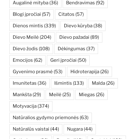
Augalinė mityba
(36)
Bendravimas
(92)
Blogi įpročiai
(57)
Citatos
(57)
Dienos mintis
(339)
Dievo kūryba
(38)
Dievo Meilė
(204)
Dievo pažadai
(89)
Dievo žodis
(108)
Dėkingumas
(37)
Emocijos
(62)
Geri įpročiai
(50)
Gyvenimo prasmė
(53)
Hidroterapija
(26)
Imunitetas
(36)
Išmintis
(133)
Malda
(26)
Mankšta
(29)
Meilė
(25)
Miegas
(26)
Motyvacija
(374)
Natūralios gydymo priemonės
(63)
Natūralūs vaistai
(44)
Nugara
(44)