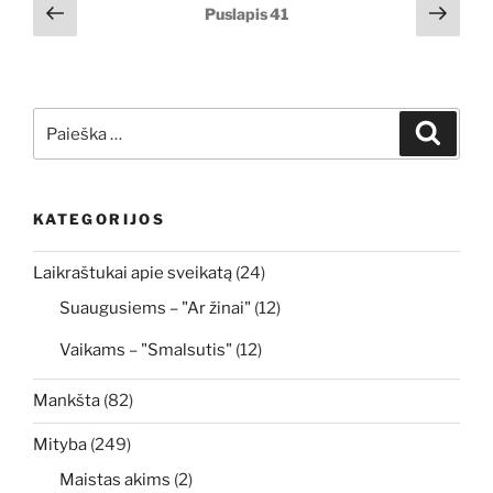
Įrašų
Ankstesnis
Tole
Puslapis
41
puslapis
pusl
puslapiavimas
Ieškoti:
Ieškoti
KATEGORIJOS
Laikraštukai apie sveikatą
(24)
Suaugusiems – "Ar žinai"
(12)
Vaikams – "Smalsutis"
(12)
Mankšta
(82)
Mityba
(249)
Maistas akims
(2)