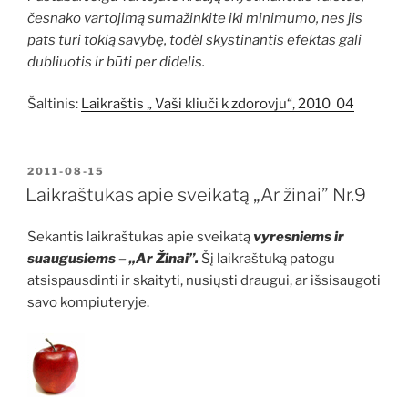
česnako vartojimą sumažinkite iki minimumo, nes jis
pats turi tokią savybę, todėl skystinantis efektas gali
dubliuotis ir būti per didelis.
Šaltinis:
Laikraštis „ Vaši kliuči k zdorovju“, 2010 04
PASKELBTA
2011-08-15
Laikraštukas apie sveikatą „Ar žinai” Nr.9
Sekantis laikraštukas apie sveikatą
vyresniems ir
suaugusiems – „Ar Žinai”.
Šį laikraštuką patogu
atsispausdinti ir skaityti, nusiųsti draugui, ar išsisaugoti
savo kompiuteryje.