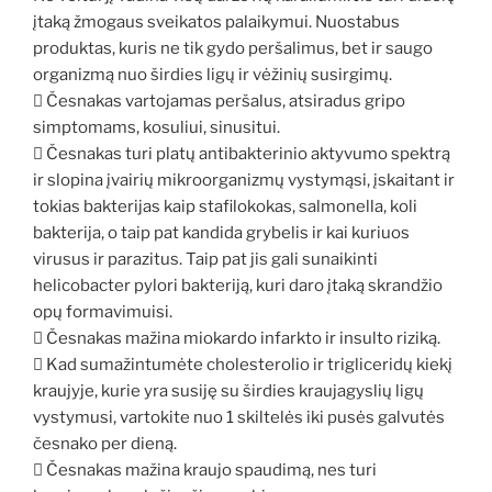
įtaką žmogaus sveikatos palaikymui. Nuostabus
produktas, kuris ne tik gydo peršalimus, bet ir saugo
organizmą nuo širdies ligų ir vėžinių susirgimų.
 Česnakas vartojamas peršalus, atsiradus gripo
simptomams, kosuliui, sinusitui.
 Česnakas turi platų antibakterinio aktyvumo spektrą
ir slopina įvairių mikroorganizmų vystymąsi, įskaitant ir
tokias bakterijas kaip stafilokokas, salmonella, koli
bakterija, o taip pat kandida grybelis ir kai kuriuos
virusus ir parazitus. Taip pat jis gali sunaikinti
helicobacter pylori bakteriją, kuri daro įtaką skrandžio
opų formavimuisi.
 Česnakas mažina miokardo infarkto ir insulto riziką.
 Kad sumažintumėte cholesterolio ir trigliceridų kiekį
kraujyje, kurie yra susiję su širdies kraujagyslių ligų
vystymusi, vartokite nuo 1 skiltelės iki pusės galvutės
česnako per dieną.
 Česnakas mažina kraujo spaudimą, nes turi