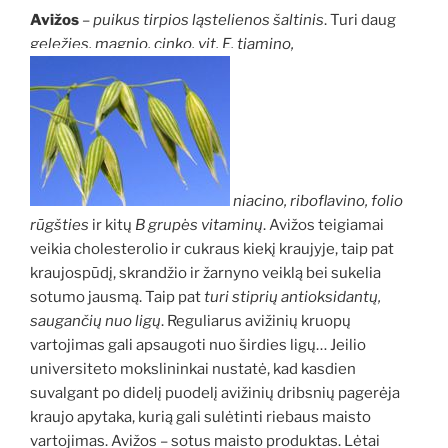
Avižos
–
puikus tirpios ląstelienos šaltinis
. Turi daug
geležies, magnio, cinko, vit. E, tiamino,
niacino, riboflavino, folio
rūgšties
ir kitų
B grupės vitaminų
. Avižos teigiamai
veikia cholesterolio ir cukraus kiekį kraujyje, taip pat
kraujospūdį, skrandžio ir žarnyno veiklą bei sukelia
sotumo jausmą. Taip pat
turi stiprių antioksidantų,
saugančių nuo ligų
. Reguliarus avižinių kruopų
vartojimas gali apsaugoti nuo širdies ligų… Jeilio
universiteto mokslininkai nustatė, kad kasdien
suvalgant po didelį puodelį avižinių dribsnių pagerėja
kraujo apytaka, kurią gali sulėtinti riebaus maisto
vartojimas. Avižos – sotus maisto produktas. Lėtai