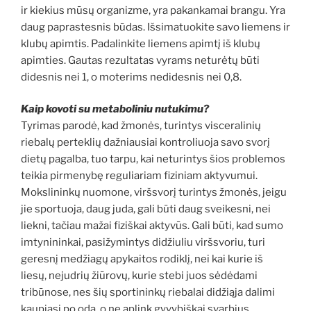
ir kiekius mūsų organizme, yra pakankamai brangu. Yra
daug paprastesnis būdas. Išsimatuokite savo liemens ir
klubų apimtis. Padalinkite liemens apimtį iš klubų
apimties. Gautas rezultatas vyrams neturėtų būti
didesnis nei 1, o moterims nedidesnis nei 0,8.
Kaip kovoti su metaboliniu nutukimu?
Tyrimas parodė, kad žmonės, turintys visceralinių
riebalų perteklių dažniausiai kontroliuoja savo svorį
dietų pagalba, tuo tarpu, kai neturintys šios problemos
teikia pirmenybę reguliariam fiziniam aktyvumui.
Mokslininkų nuomone, viršsvorį turintys žmonės, jeigu
jie sportuoja, daug juda, gali būti daug sveikesni, nei
liekni, tačiau mažai fiziškai aktyvūs. Gali būti, kad sumo
imtynininkai, pasižymintys didžiuliu viršsvoriu, turi
geresnį medžiagų apykaitos rodiklį, nei kai kurie iš
liesų, nejudrių žiūrovų, kurie stebi juos sėdėdami
tribūnose, nes šių sportininkų riebalai didžiąja dalimi
kaupiasi po oda, o ne aplink gyvybiškai svarbius