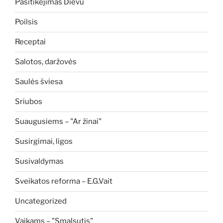
Pasitikėjimas Dievu
Poilsis
Receptai
Salotos, daržovės
Saulės šviesa
Sriubos
Suaugusiems – "Ar žinai"
Susirgimai, ligos
Susivaldymas
Sveikatos reforma – E.G.Vait
Uncategorized
Vaikams – "Smalsutis"