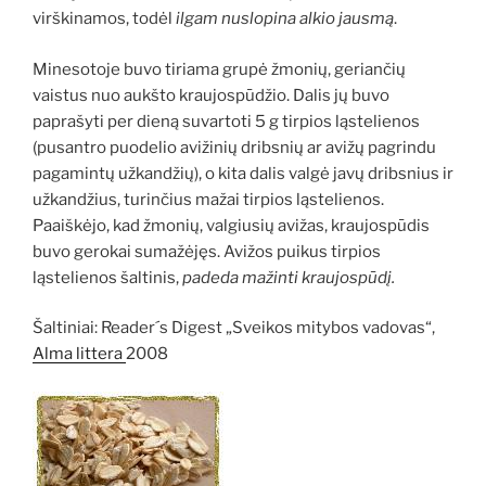
virškinamos, todėl
ilgam nuslopina alkio jausmą
.
Minesotoje buvo tiriama grupė žmonių, geriančių
vaistus nuo aukšto kraujospūdžio. Dalis jų buvo
paprašyti per dieną suvartoti 5 g tirpios ląstelienos
(pusantro puodelio avižinių dribsnių ar avižų pagrindu
pagamintų užkandžių), o kita dalis valgė javų dribsnius ir
užkandžius, turinčius mažai tirpios ląstelienos.
Paaiškėjo, kad žmonių, valgiusių avižas, kraujospūdis
buvo gerokai sumažėjęs. Avižos puikus tirpios
ląstelienos šaltinis,
padeda mažinti kraujospūdį.
Šaltiniai: Reader´s Digest „Sveikos mitybos vadovas“,
Alma littera
2008