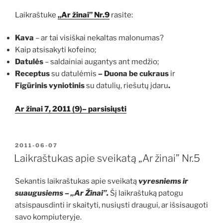
Laikraštuke
„Ar žinai” Nr.9
rasite:
Kava
– ar tai visiškai nekaltas malonumas?
Kaip atsisakyti kofeino;
Datulės
– saldainiai augantys ant medžio;
Receptus
su datulėmis
– Duona be cukraus
ir
Figūrinis vyniotinis
su datulių, riešutų įdaru
.
Ar žinai 7, 2011 (9)– parsisiųsti
PASKELBTA
2011-06-07
Laikraštukas apie sveikatą „Ar žinai” Nr.5
Sekantis laikraštukas apie sveikatą
vyresniems ir
suaugusiems – „Ar Žinai”.
Šį laikraštuką patogu
atsispausdinti ir skaityti, nusiųsti draugui, ar išsisaugoti
savo kompiuteryje.