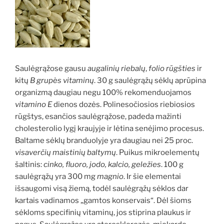
Saulėgrąžose gausu
augalinių riebalų
,
folio rūgšties
ir
kitų
B grupės vitaminų
. 30 g saulėgrąžų sėklų aprūpina
organizmą daugiau negu 100% rekomenduojamos
vitamino E
dienos dozės. Polinesočiosios riebiosios
rūgštys, esančios saulėgrąžose, padeda mažinti
cholesterolio lygį kraujyje ir lėtina senėjimo procesus.
Baltame sėklų branduolyje yra daugiau nei 25 proc.
visaverčių maistinių baltymų
. Puikus mikroelementų
šaltinis:
cinko, fluoro, jodo, kalcio, geležies
. 100 g
saulėgrąžų yra 300 mg
magnio
. Ir šie elementai
išsaugomi visą žiemą, todėl saulėgrąžų sėklos dar
kartais vadinamos „gamtos konservais“. Dėl šioms
sėkloms specifinių vitaminų, jos stiprina plaukus ir