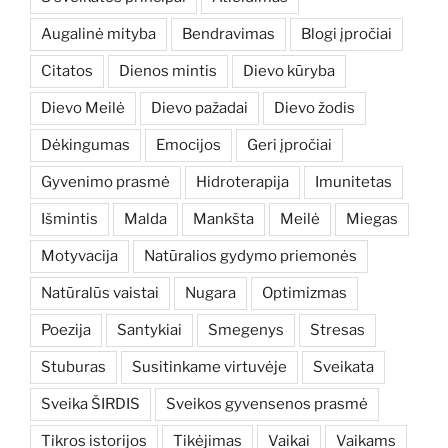
Augalinė mityba
Bendravimas
Blogi įpročiai
Citatos
Dienos mintis
Dievo kūryba
Dievo Meilė
Dievo pažadai
Dievo žodis
Dėkingumas
Emocijos
Geri įpročiai
Gyvenimo prasmė
Hidroterapija
Imunitetas
Išmintis
Malda
Mankšta
Meilė
Miegas
Motyvacija
Natūralios gydymo priemonės
Natūralūs vaistai
Nugara
Optimizmas
Poezija
Santykiai
Smegenys
Stresas
Stuburas
Susitinkame virtuvėje
Sveikata
Sveika ŠIRDIS
Sveikos gyvensenos prasmė
Tikros istorijos
Tikėjimas
Vaikai
Vaikams