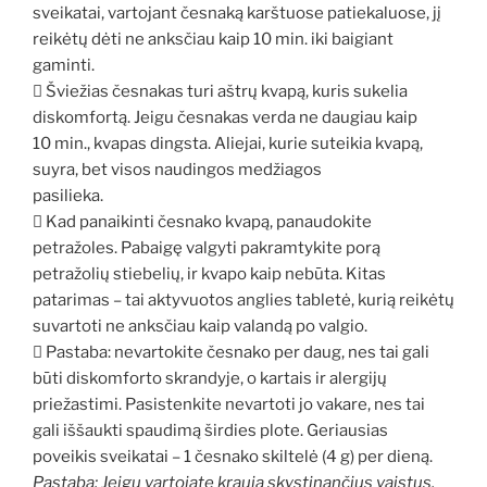
sveikatai, vartojant česnaką karštuose patiekaluose, jį
reikėtų dėti ne anksčiau kaip 10 min. iki baigiant
gaminti.
 Šviežias česnakas turi aštrų kvapą, kuris sukelia
diskomfortą. Jeigu česnakas verda ne daugiau kaip
10 min., kvapas dingsta. Aliejai, kurie suteikia kvapą,
suyra, bet visos naudingos medžiagos
pasilieka.
 Kad panaikinti česnako kvapą, panaudokite
petražoles. Pabaigę valgyti pakramtykite porą
petražolių stiebelių, ir kvapo kaip nebūta. Kitas
patarimas – tai aktyvuotos anglies tabletė, kurią reikėtų
suvartoti ne anksčiau kaip valandą po valgio.
 Pastaba: nevartokite česnako per daug, nes tai gali
būti diskomforto skrandyje, o kartais ir alergijų
priežastimi. Pasistenkite nevartoti jo vakare, nes tai
gali iššaukti spaudimą širdies plote. Geriausias
poveikis sveikatai – 1 česnako skiltelė (4 g) per dieną.
Pastaba: Jeigu vartojate kraują skystinančius vaistus,