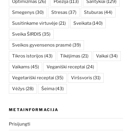
Optimizmas
(26)
Poezija
(113)
Santykiai
(129)
Smegenys
(30)
Stresas
(37)
Stuburas
(44)
Susitinkame virtuvėje
(21)
Sveikata
(140)
Sveika ŠIRDIS
(35)
Sveikos gyvensenos prasmė
(39)
Tikros istorijos
(43)
Tikėjimas
(21)
Vaikai
(34)
Vaikams
(45)
Veganiški receptai
(24)
Vegetariški receptai
(35)
Viršsvoris
(31)
Vėžys
(28)
Šeima
(43)
METAINFORMACIJA
Prisijungti