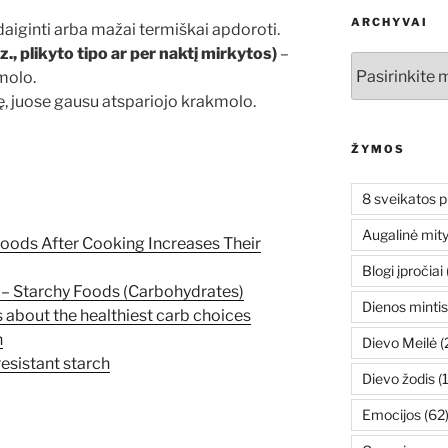
ARCHYVAI
aiginti arba mažai termiškai apdoroti.
, plikyto tipo ar per naktį mirkytos)
–
Archyvai
molo.
ę, juose gausu atspariojo krakmolo.
ŽYMOS
8 sveikatos p
Augalinė mit
Foods After Cooking Increases Their
Blogi įpročiai
n – Starchy Foods (Carbohydrates)
Dienos mintis
 about the healthiest carb choices
h
Dievo Meilė
(
resistant starch
Dievo žodis
(
Emocijos
(62