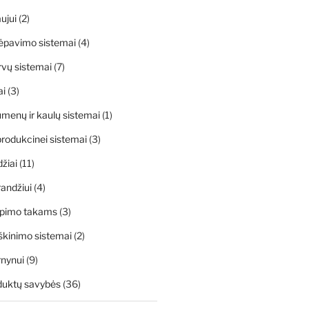
ujui
(2)
ėpavimo sistemai
(4)
rvų sistemai
(7)
ai
(3)
menų ir kaulų sistemai
(1)
rodukcinei sistemai
(3)
džiai
(11)
andžiui
(4)
apimo takams
(3)
škinimo sistemai
(2)
rnynui
(9)
duktų savybės
(36)