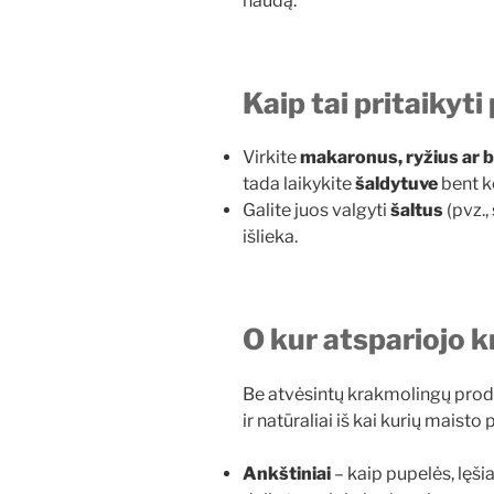
naudą.
Kaip tai pritaikyti
Virkite
makaronus, ryžius ar b
tada laikykite
šaldytuve
bent ke
Galite juos valgyti
šaltus
(pvz.,
išlieka.
O kur
atspariojo 
Be atvėsintų krakmolingų prod
ir natūraliai iš kai kurių maisto
Ankštiniai
– kaip pupelės, lęšiai