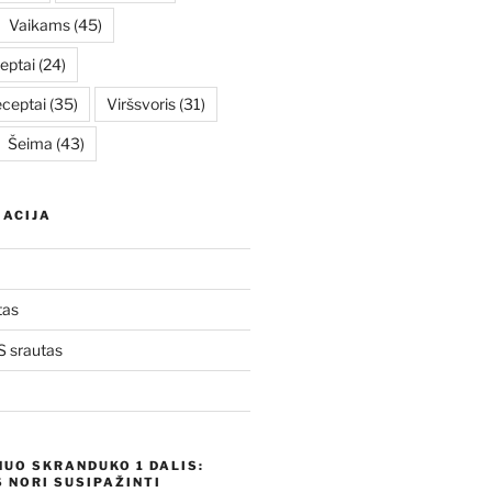
Vaikams
(45)
eptai
(24)
eceptai
(35)
Viršsvoris
(31)
Šeima
(43)
ACIJA
tas
 srautas
NUO SKRANDUKO 1 DALIS:
 NORI SUSIPAŽINTI