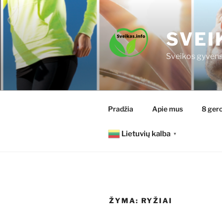
Eiti
prie
turinio
SVEI
Sveikos gyvens
Pradžia
Apie mus
8 gero
Lietuvių kalba
▼
ŽYMA:
RYŽIAI