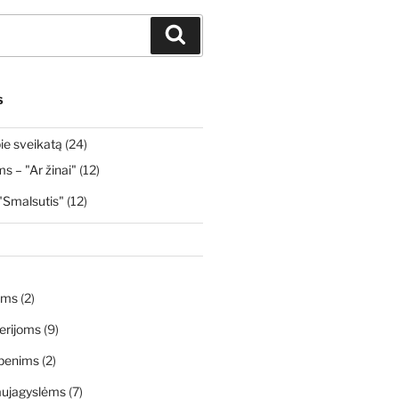
Ieškoti
S
ie sveikatą
(24)
 – "Ar žinai"
(12)
"Smalsutis"
(12)
ims
(2)
erijoms
(9)
penims
(2)
aujagyslėms
(7)