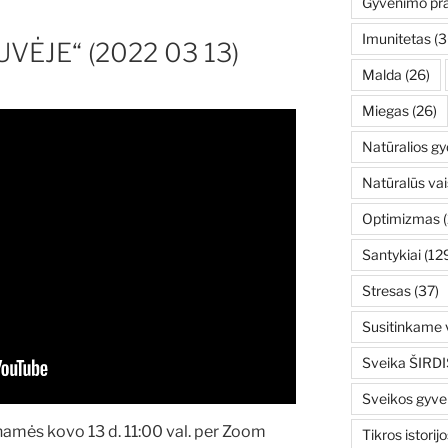
Gyvenimo pr
Imunitetas
(3
UVĖJE“ (2022 03 13)
Malda
(26)
Miegas
(26)
Natūralios g
Natūralūs vai
Optimizmas
(
Santykiai
(12
Stresas
(37)
Susitinkame v
Sveika ŠIRDI
Sveikos gyv
mės kovo 13 d. 11:00 val. per Zoom
Tikros istorijo