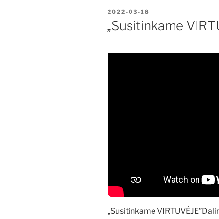
PASKELBTA
2022-03-18
„Susitinkame VIRT
„Susitinkame VIRTUVĖJE”Dalina