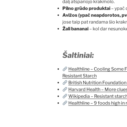
dalį atspariojo krakmolo.
Pilno grūdo produktai
– ypač d
Avižos (ypač neapdorotos, pvz.
jose taip pat randama šio krak
Žali bananai
– kol dar nesunok
Šaltiniai:
Healthline – Cooling Some 
Resistant Starch
British Nutrition Foundatio
Harvard Health – More clues
Wikipedia – Resistant starc
Healthline – 9 foods high in 