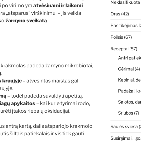
Neklasifikuota
i po virimo yra
atvėsinami ir laikomi
ra „atsparus“ virškinimui – jis veikia
Oras
(42)
iko
žarnyno sveikatą
.
Pasitikėjimas 
Poilsis
(67)
Receptai
(87)
Antri patiek
s krakmolas padeda žarnyno mikrobiotai,
Gėrimai
(4)
.
Kepiniai, de
 kraujyje
– atvėsintas maistas gali
aujyje.
Padažai, kr
umą
– todėl padeda suvaldyti apetitą.
Salotos, da
iagų apykaitos
– kai kurie tyrimai rodo,
rėti įtakos riebalų oksidacijai.
Sriubos
(7)
s antrą kartą, dalis atspariojo krakmolo
Saulės šviesa
(
s šiltais patiekalais ir vis tiek gauti
Susirgimai, ligo