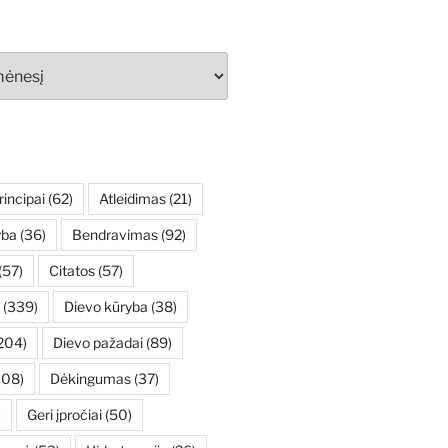
rincipai
(62)
Atleidimas
(21)
yba
(36)
Bendravimas
(92)
(57)
Citatos
(57)
(339)
Dievo kūryba
(38)
204)
Dievo pažadai
(89)
108)
Dėkingumas
(37)
)
Geri įpročiai
(50)