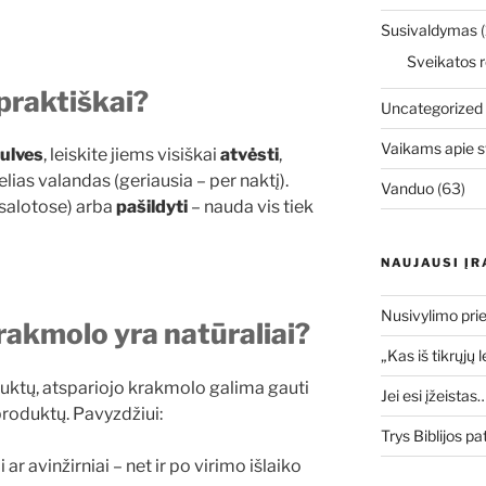
Susivaldymas
(
Sveikatos r
 praktiškai?
Uncategorized
Vaikams apie s
ulves
, leiskite jiems visiškai
atvėsti
,
lias valandas (geriausia – per naktį).
Vanduo
(63)
 salotose) arba
pašildyti
– nauda vis tiek
NAUJAUSI ĮR
Nusivylimo prie
krakmolo
yra natūraliai?
„Kas iš tikrųjų 
uktų, atspariojo krakmolo galima gauti
Jei esi įžeistas
 produktų. Pavyzdžiui:
Trys Biblijos pa
 ar avinžirniai – net ir po virimo išlaiko