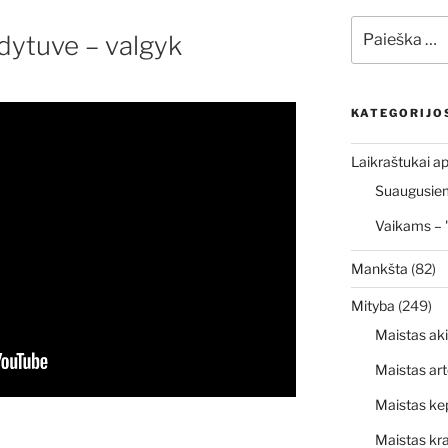
Ieškoti:
ldytuve – valgyk
KATEGORIJO
Laikraštukai ap
Suaugusiems
Vaikams – 
Mankšta
(82)
Mityba
(249)
Maistas ak
Maistas art
Maistas ke
Maistas kr