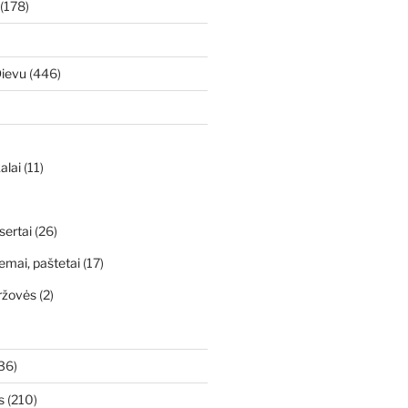
(178)
Dievu
(446)
alai
(11)
sertai
(26)
emai, paštetai
(17)
ržovės
(2)
36)
s
(210)