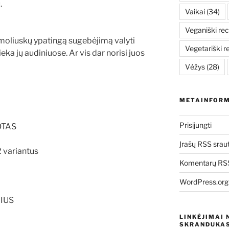
.
Vaikai
(34)
Veganiški rec
moliuskų ypatingą sugebėjimą valyti
Vegetariški r
 lieka jų audiniuose. Ar vis dar norisi juos
Vėžys
(28)
METAINFORM
Prisijungti
LOTAS
Įrašų RSS srau
 variantus
Komentarų RSS
WordPress.org
LIUS
LINKĖJIMAI 
SKRANDUKAS