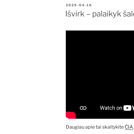
PASKELBTA
2025-04-16
Išvirk – palaikyk ša
Daugiau apie tai skaitykite
ČIA
.