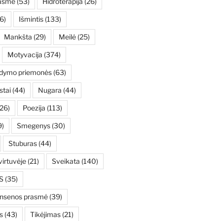
asmė
(53)
Hidroterapija
(26)
6)
Išmintis
(133)
Mankšta
(29)
Meilė
(25)
Motyvacija
(374)
ydymo priemonės
(63)
stai
(44)
Nugara
(44)
26)
Poezija
(113)
9)
Smegenys
(30)
Stuburas
(44)
irtuvėje
(21)
Sveikata
(140)
S
(35)
ensenos prasmė
(39)
s
(43)
Tikėjimas
(21)