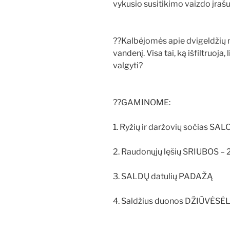
vykusio susitikimo vaizdo įrašu
??Kalbėjomės apie dvigeldžių 
vandenį. Visa tai, ką išfiltruoja,
valgyti?
??GAMINOME:
1. Ryžių ir daržovių sočias SA
2. Raudonųjų lęšių SRIUBOS – 2
3. SALDŲ datulių PADAŽĄ
4. Saldžius duonos DŽIŪVĖSĖ