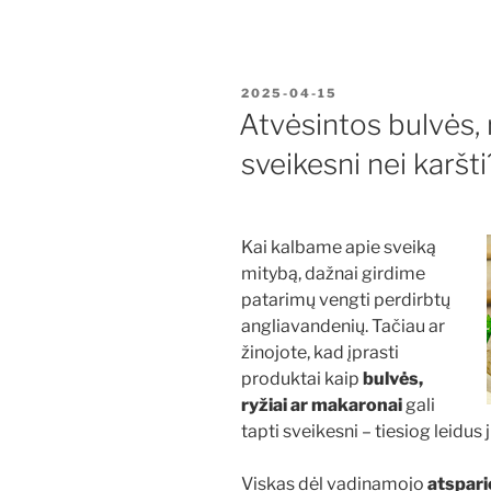
PASKELBTA
2025-04-15
Atvėsintos bulvės, 
sveikesni nei karšti
Kai kalbame apie sveiką
mitybą, dažnai girdime
patarimų vengti perdirbtų
angliavandenių. Tačiau ar
žinojote, kad įprasti
produktai kaip
bulvės,
ryžiai ar makaronai
gali
tapti sveikesni – tiesiog leidus
Viskas dėl vadinamojo
atspari