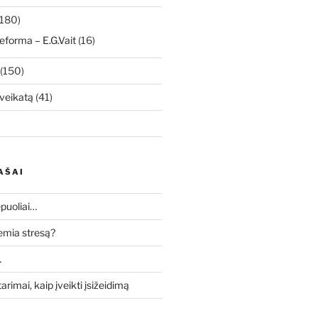
180)
eforma – E.G.Vait
(16)
(150)
veikatą
(41)
AŠAI
puoliai…
lemia stresą?
…
tarimai, kaip įveikti įsižeidimą