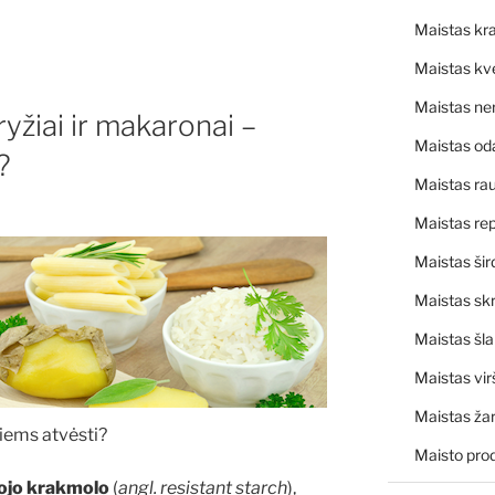
Maistas kra
Maistas kv
Maistas ne
ryžiai ir makaronai –
Maistas od
?
Maistas rau
Maistas rep
Maistas šir
Maistas skr
Maistas šl
Maistas vir
Maistas ža
 jiems atvėsti?
Maisto pro
ojo krakmolo
(
angl. resistant starch
),