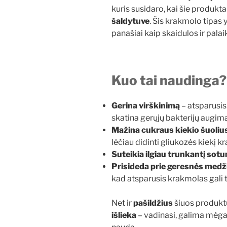
kuris susidaro, kai šie produkta
šaldytuve
. Šis krakmolo tipas y
panašiai kaip skaidulos ir pala
Kuo tai naudinga?
Gerina virškinimą
– atsparusi
skatina gerųjų bakterijų augimą
Mažina cukraus kiekio šuolius
lėčiau didinti gliukozės kiekį kr
Suteikia ilgiau trunkantį sot
Prisideda prie geresnės medž
kad atsparusis krakmolas gali tu
Net ir
pašildžius
šiuos produktu
išlieka
– vadinasi, galima mėgauti