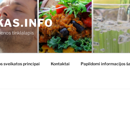
KAS.INFO
enos tinklalapis
s sveikatos principai
Kontaktai
Papildomi informacijos ša