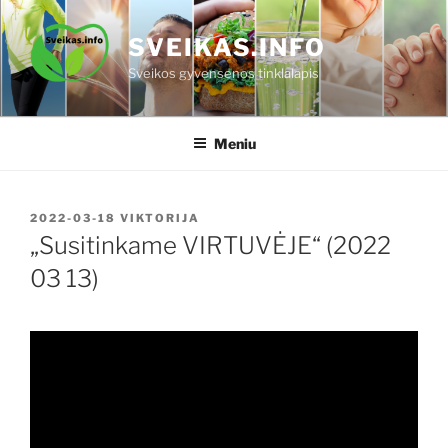
Eiti
prie
SVEIKAS.INFO
turinio
Sveikos gyvensenos tinklalapis
Meniu
PASKELBTA
2022-03-18
VIKTORIJA
„Susitinkame VIRTUVĖJE“ (2022
03 13)