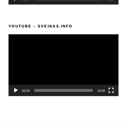
grotuvas
YOUTUBE – SVEIKAS.INFO
Video
grotuvas
00:00
33:09