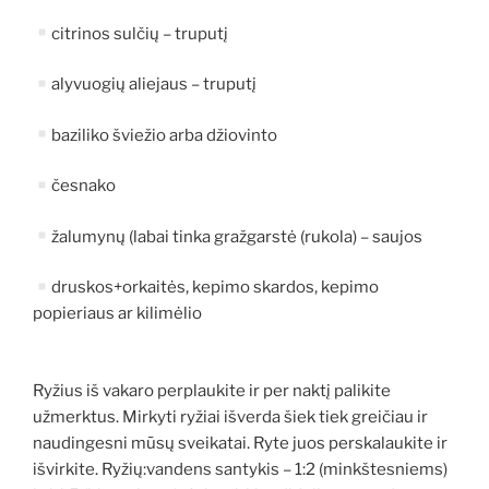
citrinos sulčių – truputį
alyvuogių aliejaus – truputį
baziliko šviežio arba džiovinto
česnako
žalumynų (labai tinka gražgarstė (rukola) – saujos
druskos+orkaitės, kepimo skardos, kepimo
popieriaus ar kilimėlio
Ryžius iš vakaro perplaukite ir per naktį palikite
užmerktus. Mirkyti ryžiai išverda šiek tiek greičiau ir
naudingesni mūsų sveikatai. Ryte juos perskalaukite ir
išvirkite. Ryžių:vandens santykis – 1:2 (minkštesniems)