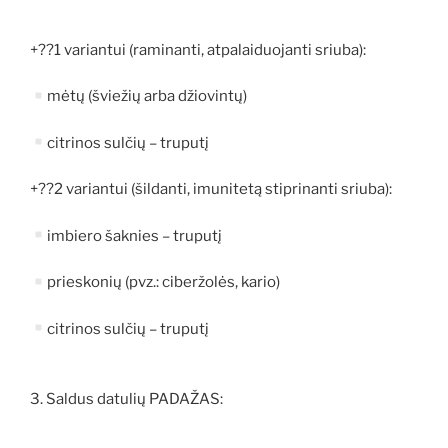
+??1 variantui (raminanti, atpalaiduojanti sriuba):
mėtų (šviežių arba džiovintų)
citrinos sulčių – truputį
+??2 variantui (šildanti, imunitetą stiprinanti sriuba):
imbiero šaknies – truputį
prieskonių (pvz.: ciberžolės, kario)
citrinos sulčių – truputį
3. Saldus datulių PADAŽAS: