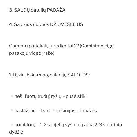
3. SALDŲ datulių PADAŽĄ
4. Saldžius duonos DŽIŪVĖSĖLIUS
Gamintų patiekalų igredientai ?? (Gaminimo eigą
pasakoju video įraše)
1. Ryžių, baklažano, cukinijų SALOTOS:
nešlifuotų (rudų) ryžių – pusė stikl.
baklažano – 1 vnt.
cukinijos – 1 mažos
pomidorų – 1-2 saujelių vyšninių arba 2-3 vidutinio
dydžio