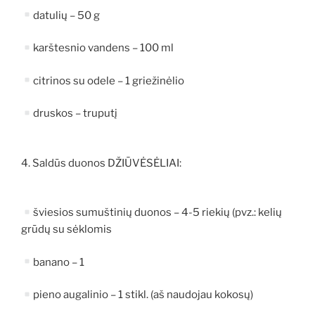
datulių – 50 g
karštesnio vandens – 100 ml
citrinos su odele – 1 griežinėlio
druskos – truputį
4. Saldūs duonos DŽIŪVĖSĖLIAI:
šviesios sumuštinių duonos – 4-5 riekių (pvz.: kelių
grūdų su sėklomis
banano – 1
pieno augalinio – 1 stikl. (aš naudojau kokosų)