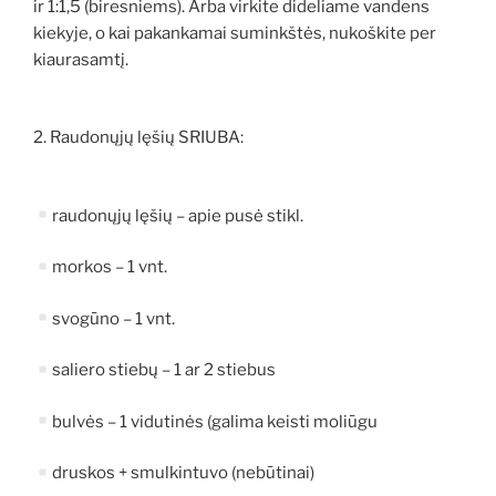
ir 1:1,5 (biresniems). Arba virkite dideliame vandens
kiekyje, o kai pakankamai suminkštės, nukoškite per
kiaurasamtį.
2. Raudonųjų lęšių SRIUBA:
raudonųjų lęšių – apie pusė stikl.
morkos – 1 vnt.
svogūno – 1 vnt.
saliero stiebų – 1 ar 2 stiebus
bulvės – 1 vidutinės (galima keisti moliūgu
druskos + smulkintuvo (nebūtinai)