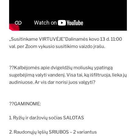
„Susitinkame VIRTUVĖJE”Dalinamės kovo 13 d. 11:00
val. per Zoom vykusio susitikimo vaizdo įrašu.
??Kalbėjomės apie dvigeldžių moliuskų ypatingą
sugebėjimą valyti vandenį. Visa tai, ką išfiltruoja, lieka jų
audiniuose. Ar vis dar norisi juos valgyti?
??GAMINOME:
1. Ryžių ir daržovių sočias SALOTAS
2. Raudonųjų lęšių SRIUBOS – 2 variantus