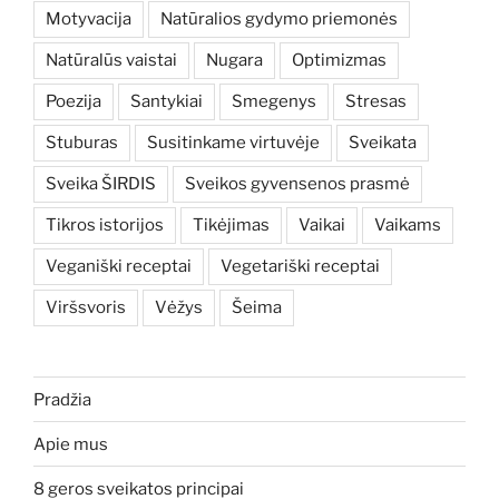
Motyvacija
Natūralios gydymo priemonės
Natūralūs vaistai
Nugara
Optimizmas
Poezija
Santykiai
Smegenys
Stresas
Stuburas
Susitinkame virtuvėje
Sveikata
Sveika ŠIRDIS
Sveikos gyvensenos prasmė
Tikros istorijos
Tikėjimas
Vaikai
Vaikams
Veganiški receptai
Vegetariški receptai
Viršsvoris
Vėžys
Šeima
Pradžia
Apie mus
8 geros sveikatos principai