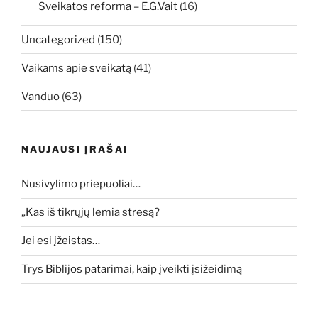
Sveikatos reforma – E.G.Vait
(16)
Uncategorized
(150)
Vaikams apie sveikatą
(41)
Vanduo
(63)
NAUJAUSI ĮRAŠAI
Nusivylimo priepuoliai…
„Kas iš tikrųjų lemia stresą?
Jei esi įžeistas…
Trys Biblijos patarimai, kaip įveikti įsižeidimą