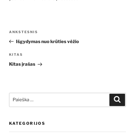
Navigacija
Ankstesnis
ANKSTESNIS
tarp
įrašas
Išgydymas nuo krūties vėžio
įrašų
Kitas
KITAS
įrašas
Kitas įrašas
Ieškoti:
Ieškoti
KATEGORIJOS