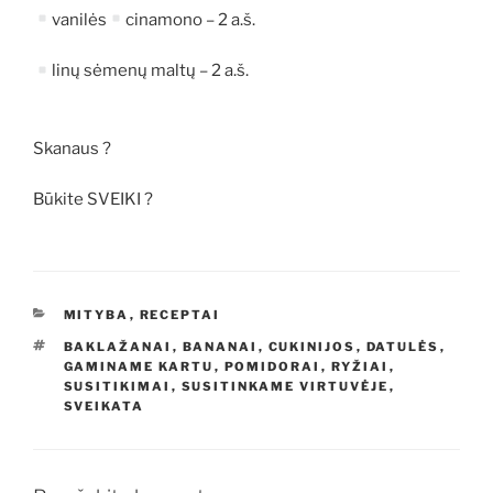
vanilės
cinamono – 2 a.š.
linų sėmenų maltų – 2 a.š.
Skanaus ?
Būkite SVEIKI ?
KATEGORIJOS
MITYBA
,
RECEPTAI
ŽYMOS
BAKLAŽANAI
,
BANANAI
,
CUKINIJOS
,
DATULĖS
,
GAMINAME KARTU
,
POMIDORAI
,
RYŽIAI
,
SUSITIKIMAI
,
SUSITINKAME VIRTUVĖJE
,
SVEIKATA