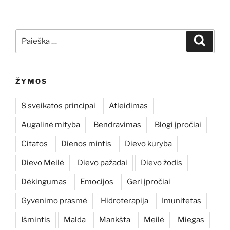
Ieškoti:
Ieškoti
ŽYMOS
8 sveikatos principai
Atleidimas
Augalinė mityba
Bendravimas
Blogi įpročiai
Citatos
Dienos mintis
Dievo kūryba
Dievo Meilė
Dievo pažadai
Dievo žodis
Dėkingumas
Emocijos
Geri įpročiai
Gyvenimo prasmė
Hidroterapija
Imunitetas
Išmintis
Malda
Mankšta
Meilė
Miegas