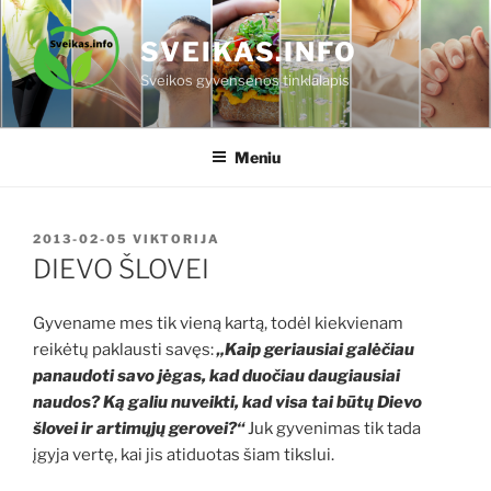
Eiti
prie
SVEIKAS.INFO
turinio
Sveikos gyvensenos tinklalapis
Meniu
PASKELBTA
2013-02-05
VIKTORIJA
DIEVO ŠLOVEI
Gyvename mes tik vieną kartą, todėl kiekvienam
reikėtų paklausti savęs:
„Kaip geriausiai galėčiau
panaudoti savo jėgas, kad duočiau daugiausiai
naudos? Ką galiu nuveikti, kad visa tai būtų Dievo
šlovei ir artimųjų gerovei?“
Juk gyvenimas tik tada
įgyja vertę, kai jis atiduotas šiam tikslui.