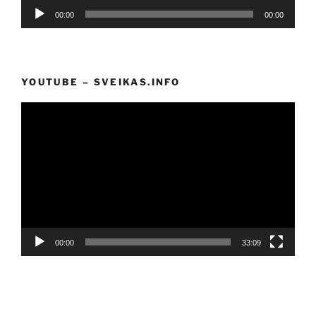
Audio
00:00
00:00
grotuvas
YOUTUBE – SVEIKAS.INFO
Video
grotuvas
00:00
33:09