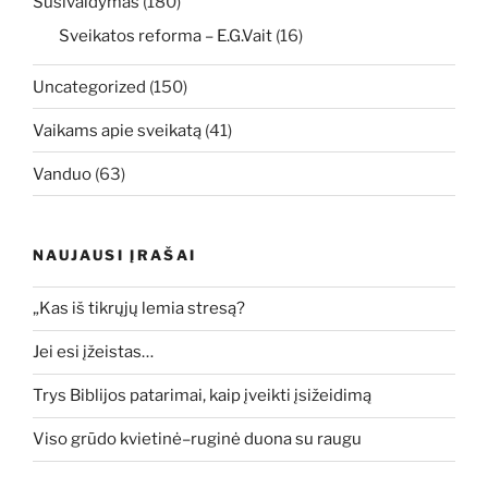
Susivaldymas
(180)
Sveikatos reforma – E.G.Vait
(16)
Uncategorized
(150)
Vaikams apie sveikatą
(41)
Vanduo
(63)
NAUJAUSI ĮRAŠAI
„Kas iš tikrųjų lemia stresą?
Jei esi įžeistas…
Trys Biblijos patarimai, kaip įveikti įsižeidimą
Viso grūdo kvietinė–ruginė duona su raugu