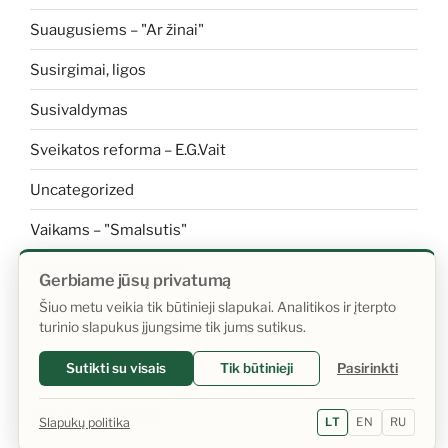
Suaugusiems – "Ar žinai"
Susirgimai, ligos
Susivaldymas
Sveikatos reforma – E.G.Vait
Uncategorized
Vaikams – "Smalsutis"
Vaikams apie sveikatą
Gerbiame jūsų privatumą
Šiuo metu veikia tik būtinieji slapukai. Analitikos ir įterpto
Vanduo
turinio slapukus įjungsime tik jums sutikus.
Sutikti su visais
Tik būtinieji
Pasirinkti
Sistema: WordPress
Slapukų politika
LT
EN
RU