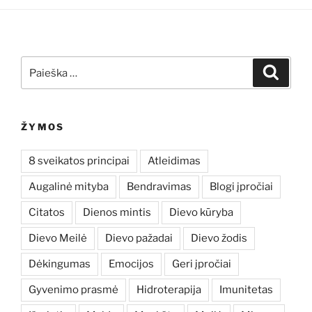
Ieškoti:
Ieškoti
ŽYMOS
8 sveikatos principai
Atleidimas
Augalinė mityba
Bendravimas
Blogi įpročiai
Citatos
Dienos mintis
Dievo kūryba
Dievo Meilė
Dievo pažadai
Dievo žodis
Dėkingumas
Emocijos
Geri įpročiai
Gyvenimo prasmė
Hidroterapija
Imunitetas