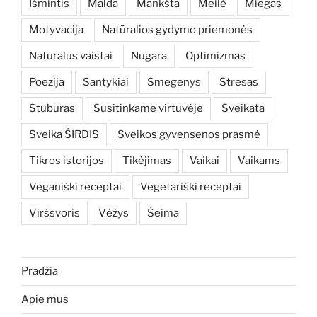
Išmintis
Malda
Mankšta
Meilė
Miegas
Motyvacija
Natūralios gydymo priemonės
Natūralūs vaistai
Nugara
Optimizmas
Poezija
Santykiai
Smegenys
Stresas
Stuburas
Susitinkame virtuvėje
Sveikata
Sveika ŠIRDIS
Sveikos gyvensenos prasmė
Tikros istorijos
Tikėjimas
Vaikai
Vaikams
Veganiški receptai
Vegetariški receptai
Viršsvoris
Vėžys
Šeima
Pradžia
Apie mus