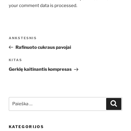
your comment data is processed.
Navigacija
Ankstesnis
ANKSTESNIS
tarp
įrašas
Rafinuoto cukraus pavojai
įrašų
Kitas
KITAS
įrašas
Gerklę kaitinantis kompresas
Ieškoti:
Ieškoti
KATEGORIJOS