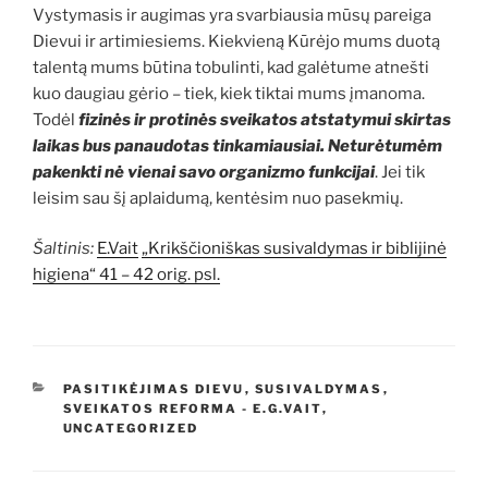
Vystymasis ir augimas yra svarbiausia mūsų pareiga
Dievui ir artimiesiems. Kiekvieną Kūrėjo mums duotą
talentą mums būtina tobulinti, kad galėtume atnešti
kuo daugiau gėrio – tiek, kiek tiktai mums įmanoma.
Todėl
fizinės ir protinės sveikatos atstatymui skirtas
laikas bus panaudotas tinkamiausiai. Neturėtumėm
pakenkti nė vienai savo organizmo funkcijai
. Jei tik
leisim sau šį aplaidumą, kentėsim nuo pasekmių.
Šaltinis:
E.Vait
„Krikščioniškas susivaldymas ir biblijinė
higiena“ 41 – 42 orig. psl.
KATEGORIJOS
PASITIKĖJIMAS DIEVU
,
SUSIVALDYMAS
,
SVEIKATOS REFORMA - E.G.VAIT
,
UNCATEGORIZED