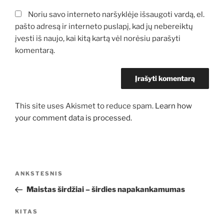
Noriu savo interneto naršyklėje išsaugoti vardą, el.
pašto adresą ir interneto puslapį, kad jų nebereiktų
įvesti iš naujo, kai kitą kartą vėl norėsiu parašyti
komentarą.
This site uses Akismet to reduce spam.
Learn how
your comment data is processed.
Navigacija
Ankstesnis
ANKSTESNIS
tarp
įrašas
Maistas širdžiai – širdies napakankamumas
įrašų
Kitas
KITAS