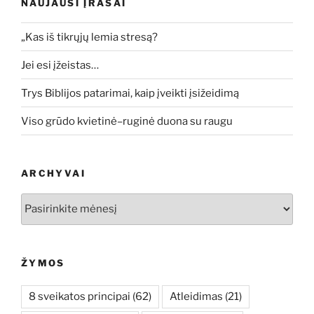
NAUJAUSI ĮRAŠAI
„Kas iš tikrųjų lemia stresą?
Jei esi įžeistas…
Trys Biblijos patarimai, kaip įveikti įsižeidimą
Viso grūdo kvietinė–ruginė duona su raugu
ARCHYVAI
Archyvai
ŽYMOS
8 sveikatos principai
(62)
Atleidimas
(21)