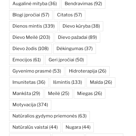
Augalinė mityba
(36)
Bendravimas
(92)
Blogi įpročiai
(57)
Citatos
(57)
Dienos mintis
(339)
Dievo kūryba
(38)
Dievo Meilė
(203)
Dievo pažadai
(89)
Dievo žodis
(108)
Dėkingumas
(37)
Emocijos
(61)
Geri įpročiai
(50)
Gyvenimo prasmė
(53)
Hidroterapija
(26)
Imunitetas
(36)
Išmintis
(133)
Malda
(26)
Mankšta
(29)
Meilė
(25)
Miegas
(26)
Motyvacija
(374)
Natūralios gydymo priemonės
(63)
Natūralūs vaistai
(44)
Nugara
(44)