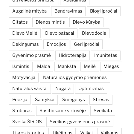
Augalinė mityba
Bendravimas
Blogi įpročiai
Citatos
Dienos mintis
Dievo kūryba
Dievo Meilė
Dievo pažadai
Dievo žodis
Dėkingumas
Emocijos
Geri įpročiai
Gyvenimo prasmė
Hidroterapija
Imunitetas
Išmintis
Malda
Mankšta
Meilė
Miegas
Motyvacija
Natūralios gydymo priemonės
Natūralūs vaistai
Nugara
Optimizmas
Poezija
Santykiai
Smegenys
Stresas
Stuburas
Susitinkame virtuvėje
Sveikata
Sveika ŠIRDIS
Sveikos gyvensenos prasmė
Tikros istorijos
Tikėjimas
Vaikai
Vaikams