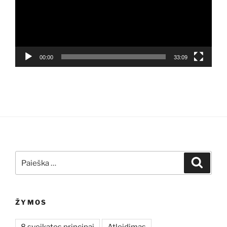
00:00
33:09
Ieškoti:
Ieškoti
ŽYMOS
8 sveikatos principai
Atleidimas