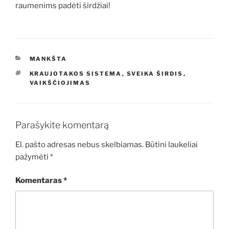
raumenims padėti širdžiai!
KATEGORIJOS
MANKŠTA
ŽYMOS
KRAUJOTAKOS SISTEMA
,
SVEIKA ŠIRDIS
,
VAIKŠČIOJIMAS
Parašykite komentarą
El. pašto adresas nebus skelbiamas.
Būtini laukeliai
pažymėti
*
Komentaras
*