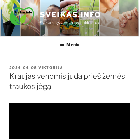
Eiti
prie
SVEIKAS.INFO
turinio
Sveikos gyvensenos tinklalapis
Meniu
PASKELBTA
2024-04-08
VIKTORIJA
Kraujas venomis juda prieš žemės
traukos jėgą