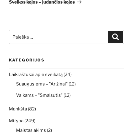
įrašas
Sveikos kojos – judančios kojos
Ieškoti:
Ieškoti
KATEGORIJOS
Laikraštukai apie sveikatą
(24)
Suaugusiems – "Ar žinai"
(12)
Vaikams – "Smalsutis"
(12)
Mankšta
(82)
Mityba
(249)
Maistas akims
(2)