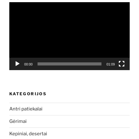
Video
grotuvas
00:00
01:09
KATEGORIJOS
Antri patiekalai
Gėrimai
Kepiniai, desertai