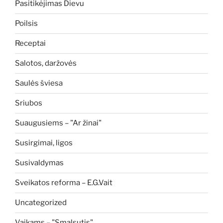
Pasitikėjimas Dievu
Poilsis
Receptai
Salotos, daržovės
Saulės šviesa
Sriubos
Suaugusiems – "Ar žinai"
Susirgimai, ligos
Susivaldymas
Sveikatos reforma – E.G.Vait
Uncategorized
Vaikams – "Smalsutis"