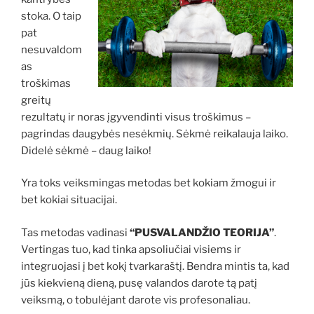
stoka. O taip
pat
nesuvaldom
as
troškimas
greitų
rezultatų ir noras įgyvendinti visus troškimus –
pagrindas daugybės nesėkmių. Sėkmė reikalauja laiko.
Didelė sėkmė – daug laiko!
Yra toks veiksmingas metodas bet kokiam žmogui ir
bet kokiai situacijai.
Tas metodas vadinasi
“PUSVALANDŽIO TEORIJA”
.
Vertingas tuo, kad tinka apsoliučiai visiems ir
integruojasi į bet kokį tvarkaraštį. Bendra mintis ta, kad
jūs kiekvieną dieną, pusę valandos darote tą patį
veiksmą, o tobulėjant darote vis profesonaliau.