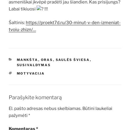
asmeniškai įkvėpė pradėti jau šiandien. Kas prisijungs?
Labai tikiuosi
!!!
Šaltinis:
https://proekt7d.ru/30-minut-v-den-izmeniat-
tvoiu-zhizn/…
KATEGORIJOS
MANKŠTA
,
ORAS
,
SAULĖS ŠVIESA
,
SUSIVALDYMAS
ŽYMOS
MOTYVACIJA
Parašykite komentarą
El. pašto adresas nebus skelbiamas.
Būtini laukeliai
pažymėti
*
Komentaras
*