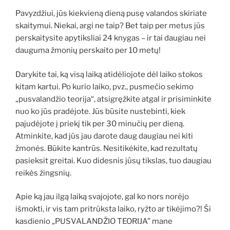
Pavyzdžiui, jūs kiekvieną dieną pusę valandos skiriate
skaitymui. Niekai, argi ne taip? Bet taip per metus jūs
perskaitysite apytiksliai 24 knygas – ir tai daugiau nei
dauguma žmonių perskaito per 10 metų!
Darykite tai, ką visą laiką atidėliojote dėl laiko stokos
kitam kartui. Po kurio laiko, pvz., pusmečio sekimo
„pusvalandžio teorija“, atsigręžkite atgal ir prisiminkite
nuo ko jūs pradėjote. Jūs būsite nustebinti, kiek
pajudėjote į priekį tik per 30 minučių per dieną.
Atminkite, kad jūs jau darote daug daugiau nei kiti
žmonės. Būkite kantrūs. Nesitikėkite, kad rezultatų
pasieksit greitai. Kuo didesnis jūsų tikslas, tuo daugiau
reikės žingsnių.
Apie ką jau ilgą laiką svajojote, gal ko nors norėjo
išmokti, ir vis tam pritrūksta laiko, ryžto ar tikėjimo?! Ši
kasdienio „PUSVALANDŽIO TEORIJA” mane