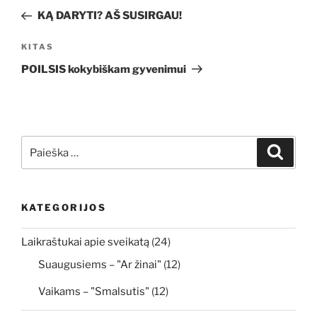
tarp
įrašas
KĄ DARYTI? AŠ SUSIRGAU!
įrašų
Kitas
KITAS
įrašas
POILSIS kokybiškam gyvenimui
Ieškoti:
Ieškoti
KATEGORIJOS
Laikraštukai apie sveikatą
(24)
Suaugusiems – "Ar žinai"
(12)
Vaikams – "Smalsutis"
(12)