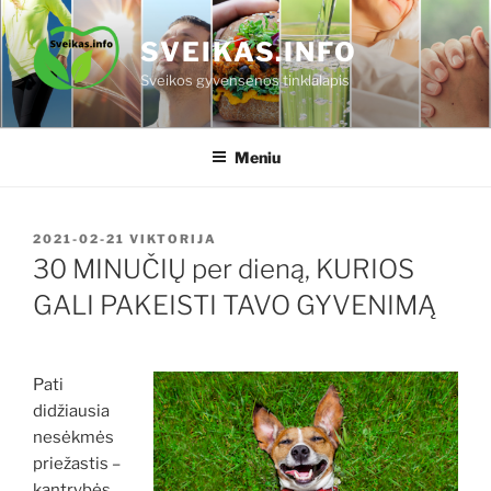
Eiti
prie
SVEIKAS.INFO
turinio
Sveikos gyvensenos tinklalapis
Meniu
PASKELBTA
2021-02-21
VIKTORIJA
30 MINUČIŲ per dieną, KURIOS
GALI PAKEISTI TAVO GYVENIMĄ
Pati
didžiausia
nesėkmės
priežastis –
kantrybės