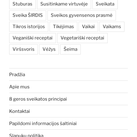
Stuburas
Susitinkame virtuvėje
Sveikata
Sveika ŠIRDIS
Sveikos gyvensenos prasmė
Tikros istorijos
Tikėjimas
Vaikai
Vaikams
Veganiški receptai
Vegetariški receptai
Viršsvoris
Vėžys
Šeima
Pradžia
Apie mus
8 geros sveikatos principai
Kontaktai
Papildomi informacijos šaltiniai
Slapukų politika