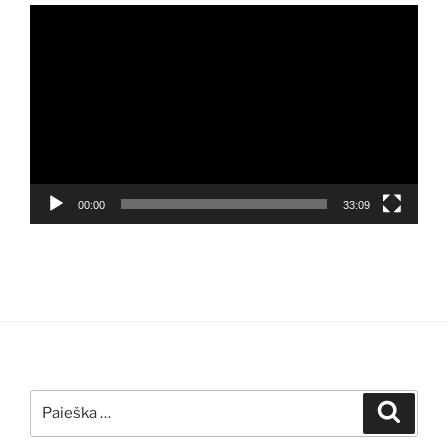
Video
grotuvas
00:00
33:09
Ieškoti:
Ieškoti