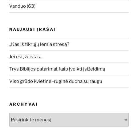
Vanduo
(63)
NAUJAUSI ĮRAŠAI
„Kas iš tikrųjų lemia stresą?
Jei esi įžeistas…
Trys Biblijos patarimai, kaip įveikti įsižeidimą
Viso grūdo kvietinė–ruginė duona su raugu
ARCHYVAI
Archyvai