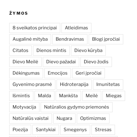
ŽYMOS
8 sveikatos principai
Atleidimas
Augalinė mityba
Bendravimas
Blogi įpročiai
Citatos
Dienos mintis
Dievo kūryba
Dievo Meilė
Dievo pažadai
Dievo žodis
Dėkingumas
Emocijos
Geri įpročiai
Gyvenimo prasmė
Hidroterapija
Imunitetas
Išmintis
Malda
Mankšta
Meilė
Miegas
Motyvacija
Natūralios gydymo priemonės
Natūralūs vaistai
Nugara
Optimizmas
Poezija
Santykiai
Smegenys
Stresas