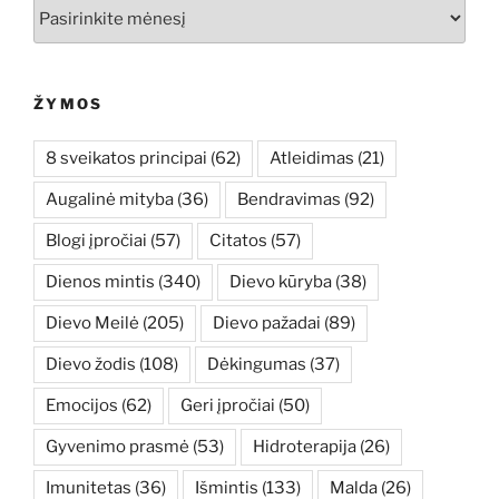
Archyvai
ŽYMOS
8 sveikatos principai
(62)
Atleidimas
(21)
Augalinė mityba
(36)
Bendravimas
(92)
Blogi įpročiai
(57)
Citatos
(57)
Dienos mintis
(340)
Dievo kūryba
(38)
Dievo Meilė
(205)
Dievo pažadai
(89)
Dievo žodis
(108)
Dėkingumas
(37)
Emocijos
(62)
Geri įpročiai
(50)
Gyvenimo prasmė
(53)
Hidroterapija
(26)
Imunitetas
(36)
Išmintis
(133)
Malda
(26)