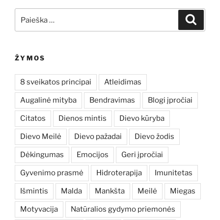
Ieškoti:
Ieškoti
ŽYMOS
8 sveikatos principai
Atleidimas
Augalinė mityba
Bendravimas
Blogi įpročiai
Citatos
Dienos mintis
Dievo kūryba
Dievo Meilė
Dievo pažadai
Dievo žodis
Dėkingumas
Emocijos
Geri įpročiai
Gyvenimo prasmė
Hidroterapija
Imunitetas
Išmintis
Malda
Mankšta
Meilė
Miegas
Motyvacija
Natūralios gydymo priemonės