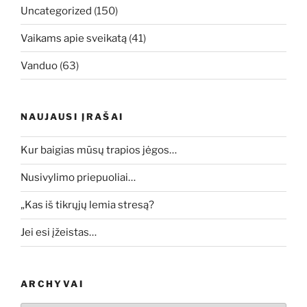
Uncategorized
(150)
Vaikams apie sveikatą
(41)
Vanduo
(63)
NAUJAUSI ĮRAŠAI
Kur baigias mūsų trapios jėgos…
Nusivylimo priepuoliai…
„Kas iš tikrųjų lemia stresą?
Jei esi įžeistas…
ARCHYVAI