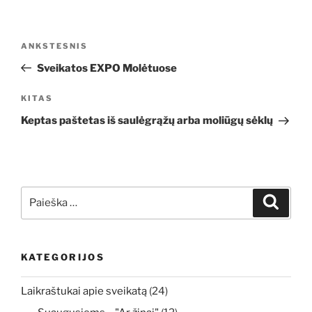
Navigacija
Ankstesnis
ANKSTESNIS
tarp
įrašas
Sveikatos EXPO Molėtuose
įrašų
Kitas
KITAS
įrašas
Keptas paštetas iš saulėgrąžų arba moliūgų sėklų
Ieškoti:
Ieškoti
KATEGORIJOS
Laikraštukai apie sveikatą
(24)