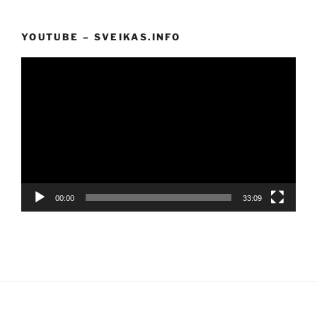
YOUTUBE – SVEIKAS.INFO
Video
grotuvas
00:00
33:09