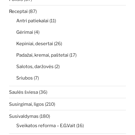
Receptai
(87)
Antri patiekalai
(11)
Gėrimai
(4)
Kepiniai, desertai
(26)
Padažai, kremai, paštetai
(17)
Salotos, daržovės
(2)
Sriubos
(7)
Saulės šviesa
(36)
Susirgimai, ligos
(210)
Susivaldymas
(180)
Sveikatos reforma – E.G.Vait
(16)