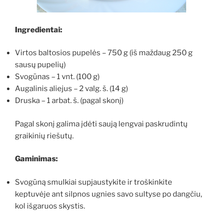
Ingredientai:
Virtos baltosios pupelės – 750 g (iš maždaug 250 g
sausų pupelių)
Svogūnas – 1 vnt. (100 g)
Augalinis aliejus – 2 valg. š. (14 g)
Druska – 1 arbat. š. (pagal skonį)
Pagal skonį galima įdėti saują lengvai paskrudintų
graikinių riešutų.
Gaminimas:
Svogūną smulkiai supjaustykite ir troškinkite
keptuvėje ant silpnos ugnies savo sultyse po dangčiu,
kol išgaruos skystis.