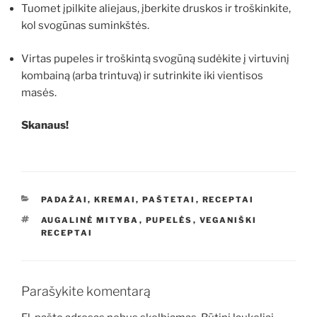
Tuomet įpilkite aliejaus, įberkite druskos ir troškinkite,
kol svogūnas suminkštės.
Virtas pupeles ir troškintą svogūną sudėkite į virtuvinį
kombainą (arba trintuvą) ir sutrinkite iki vientisos
masės.
Skanaus!
KATEGORIJOS
PADAŽAI, KREMAI, PAŠTETAI
,
RECEPTAI
ŽYMOS
AUGALINĖ MITYBA
,
PUPELĖS
,
VEGANIŠKI
RECEPTAI
Parašykite komentarą