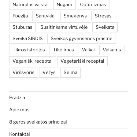
Natūralūs vaistai
Nugara
Optimizmas
Poezija
Santykiai
Smegenys
Stresas
Stuburas
Susitinkame virtuvėje
Sveikata
Sveika ŠIRDIS
Sveikos gyvensenos prasmė
Tikros istorijos
Tikėjimas
Vaikai
Vaikams
Veganiški receptai
Vegetariški receptai
Viršsvoris
Vėžys
Šeima
Pradžia
Apie mus
8 geros sveikatos principai
Kontaktai