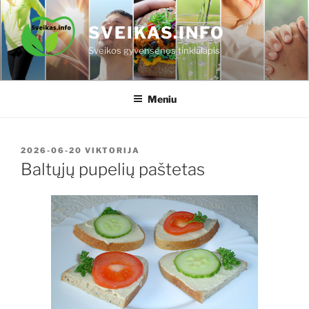
Eiti
prie
SVEIKAS.INFO
turinio
Sveikos gyvensenos tinklalapis
Meniu
PASKELBTA
2026-06-20
VIKTORIJA
Baltųjų pupelių paštetas