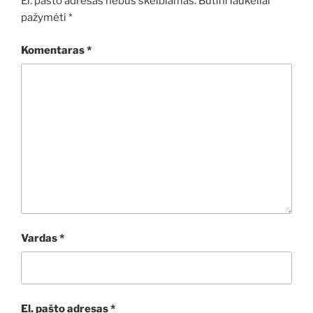
El. pašto adresas nebus skelbiamas.
Būtini laukeliai
pažymėti
*
Komentaras
*
Vardas
*
El. pašto adresas
*