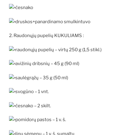
česnako
druskos+panardinamo smulkintuvo
2. Raudonųjų pupelių KUKULIAMS :
raudonųjų pupelių – virtų 250 g (1,5 stikl.)
avižinių dribsnių – 45 g (90 ml)
saulėgrąžų – 35 g (50 ml)
svogūno – 1 vnt.
česnako – 2 skilt.
pomidorų pastos – 1 v. š.
linų sėmenų – 1 v. š. sumaltų