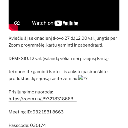
Kviečiu šį sekmadienį (kovo 27 d.) 12:00 val. jungtis per
Zoom programėlę, kartu gaminti ir pabendrauti.
DĖMESIO: 12 val. (valandą vėliau nei praėjusį kartą)
Jei norėsite gaminti kartu – iš anksto pasiruoškite
produktus. Jų sąrašą rasite žemiau.
Prisijungimo nuoroda:
https://zoom.us/j/93218318663…
Meeting ID: 932 1831 8663
Passcode: 030174