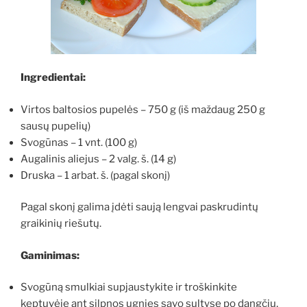
Ingredientai:
Virtos baltosios pupelės – 750 g (iš maždaug 250 g
sausų pupelių)
Svogūnas – 1 vnt. (100 g)
Augalinis aliejus – 2 valg. š. (14 g)
Druska – 1 arbat. š. (pagal skonį)
Pagal skonį galima įdėti saują lengvai paskrudintų
graikinių riešutų.
Gaminimas:
Svogūną smulkiai supjaustykite ir troškinkite
keptuvėje ant silpnos ugnies savo sultyse po dangčiu,