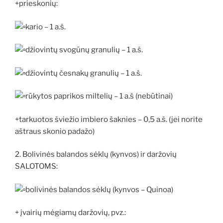
+prieskonių:
kario – 1 a.š.
džiovintų svogūnų granulių – 1 a.š.
džiovintų česnakų granulių – 1 a.š.
rūkytos paprikos miltelių – 1 a.š (nebūtinai)
+tarkuotos šviežio imbiero šaknies – 0,5 a.š. (jei norite
aštraus skonio padažo)
2. Bolivinės balandos sėklų (kynvos) ir daržovių
SALOTOMS:
bolivinės balandos sėklų (kynvos – Quinoa)
+ įvairių mėgiamų daržovių, pvz.: