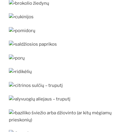
brokolio žiedynų
cukinijos
pomidorų
saldžiosios paprikos
porų
ridikėlių
citrinos sulčių – truputį
alyvuogių aliejaus – truputį
baziliko šviežio arba džiovinto (ar kitų mėgiamų
prieskonių)