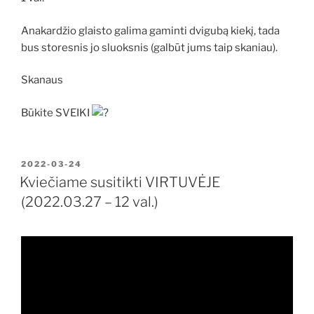
Anakardžio glaisto galima gaminti dvigubą kiekį, tada
bus storesnis jo sluoksnis (galbūt jums taip skaniau).
Skanaus
Būkite SVEIKI
PASKELBTA
2022-03-24
Kviečiame susitikti VIRTUVĖJE
(2022.03.27 – 12 val.)