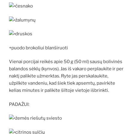
česnako
žalumynų
druskos
+puodo brokoliui blanširuoti
Vienai porcijai reikės apie 50 g (50 ml) sausų bolivinės
balandos sėklų (kynvos). Jas iš vakaro perplaukite ir per
naktį palikite užmerktas. Ryte jas perskalaukite,
užpilkite vandeniu, kad šiek tiek apsemtų, pavirkite
kelias minutes ir palikite šiltoje vietoje išbrinkti.
PADAŽUI:
žemės riešutų sviesto
citrinos sulčių