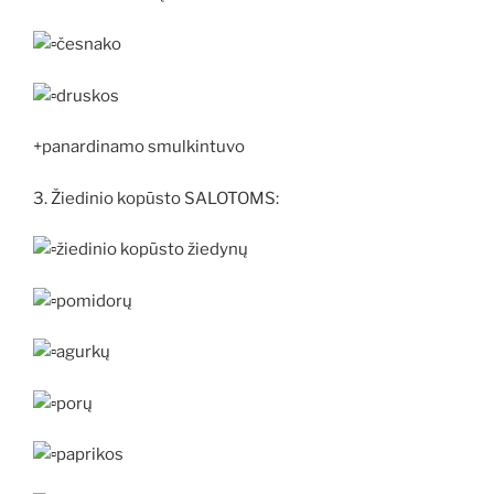
česnako
druskos
+panardinamo smulkintuvo
3. Žiedinio kopūsto SALOTOMS:
žiedinio kopūsto žiedynų
pomidorų
agurkų
porų
paprikos