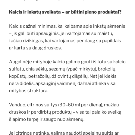
Kalcis ir inkstų sveikata – ar būtini pieno produktai?
Kalcis dažnai minimas, kai kalbama apie inkstų akmenis
– jis gali būti apsauginis, jei vartojamas su maistu,
tačiau rizikingas, kai vartojamas per daug su papildais
ar kartu su daug druskos.
Augalinėje mityboje kalcio galima gauti iš tofu su kalcio
sulfatu, chia sėklų, sezamų (ypač mirkytų), brokolių,
kopūstų, petražolių, džiovintų dilgėlių. Net jei kiekis
nėra didelis, apsauginį vaidmenį dažnai atlieka visa
mitybos struktūra.
Vanduo, citrinos sultys (30–60 ml per dieną), mažiau
druskos ir perdirbtų produktų – visa tai palaiko sveiką
šlapimo terpę ir saugo nuo akmenų.
Jei citrinos netinka, galima naudoti apelsinų sultis ar