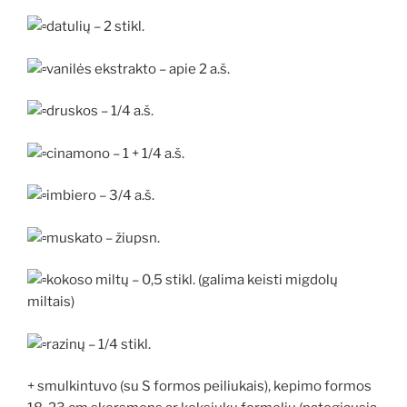
datulių – 2 stikl.
vanilės ekstrakto – apie 2 a.š.
druskos – 1/4 a.š.
cinamono – 1 + 1/4 a.š.
imbiero – 3/4 a.š.
muskato – žiupsn.
kokoso miltų – 0,5 stikl. (galima keisti migdolų
miltais)
razinų – 1/4 stikl.
+ smulkintuvo (su S formos peiliukais), kepimo formos