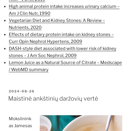
High animal protein intake increases urinary calcium –
Am J Clin Nutr, 1990
Vegetarian Diet and Kidney Stones: A Review –
Nutrients, 2020
Effects of dietary protein intake on kidney stones –
Curr Opin Nephrol Hypertens, 2009
DASH-style diet associated with lower risk of kidney
stones – J Am Soc Nephrol, 2009
Lemon Juice as a Natural Source of Citrate – Medscape
/ WebMD summary
PASKELBTA
2024-08-26
Maistinė ankštinių daržovių vertė
Mokslinink
as Jamesas