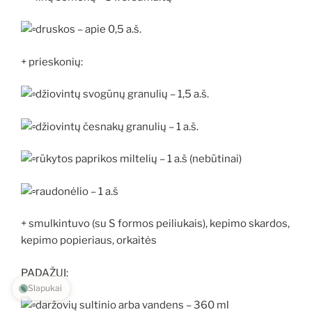
druskos – apie 0,5 a.š.
+ prieskonių:
džiovintų svogūnų granulių – 1,5 a.š.
džiovintų česnakų granulių – 1 a.š.
rūkytos paprikos miltelių – 1 a.š (nebūtinai)
raudonėlio – 1 a.š
+ smulkintuvo (su S formos peiliukais), kepimo skardos,
kepimo popieriaus, orkaitės
PADAŽUI:
Slapukai
daržovių sultinio arba vandens – 360 ml