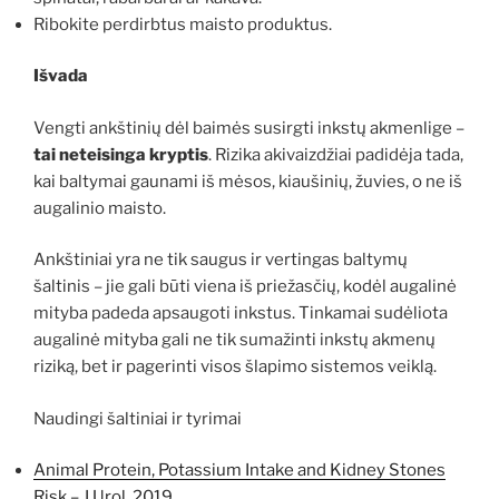
Ribokite perdirbtus maisto produktus.
Išvada
Vengti ankštinių dėl baimės susirgti inkstų akmenlige –
tai neteisinga kryptis
. Rizika akivaizdžiai padidėja tada,
kai baltymai gaunami iš mėsos, kiaušinių, žuvies, o ne iš
augalinio maisto.
Ankštiniai yra ne tik saugus ir vertingas baltymų
šaltinis – jie gali būti viena iš priežasčių, kodėl augalinė
mityba padeda apsaugoti inkstus. Tinkamai sudėliota
augalinė mityba gali ne tik sumažinti inkstų akmenų
riziką, bet ir pagerinti visos šlapimo sistemos veiklą.
Naudingi šaltiniai ir tyrimai
Animal Protein, Potassium Intake and Kidney Stones
Risk – J Urol, 2019