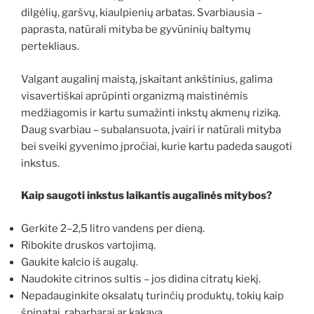
dilgėlių, garšvų, kiaulpienių arbatas. Svarbiausia –
paprasta, natūrali mityba be gyvūninių baltymų
pertekliaus.
Valgant augalinį maistą, įskaitant ankštinius, galima
visavertiškai aprūpinti organizmą maistinėmis
medžiagomis ir kartu sumažinti inkstų akmenų riziką.
Daug svarbiau – subalansuota, įvairi ir natūrali mityba
bei sveiki gyvenimo įpročiai, kurie kartu padeda saugoti
inkstus.
Kaip saugoti inkstus laikantis augalinės mitybos?
Gerkite 2–2,5 litro vandens per dieną.
Ribokite druskos vartojimą.
Gaukite kalcio iš augalų.
Naudokite citrinos sultis – jos didina citratų kiekį.
Nepadauginkite oksalatų turinčių produktų, tokių kaip
špinatai, rabarbarai ar kakava.