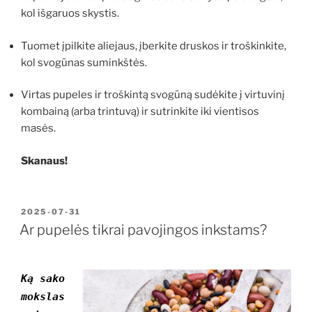
kol išgaruos skystis.
Tuomet įpilkite aliejaus, įberkite druskos ir troškinkite,
kol svogūnas suminkštės.
Virtas pupeles ir troškintą svogūną sudėkite į virtuvinį
kombainą (arba trintuvą) ir sutrinkite iki vientisos
masės.
Skanaus!
PASKELBTA
2025-07-31
Ar pupelės tikrai pavojingos inkstams?
Ką sako
mokslas