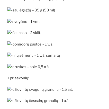
saulėgrąžų – 35 g (50 ml)
svogūno – 1 vnt.
česnako – 2 skilt.
pomidorų pastos – 1 v. š.
linų sėmenų – 1 v. š. sumaltų
druskos – apie 0,5 a.š.
+ prieskonių:
džiovintų svogūnų granulių – 1,5 a.š.
džiovintų česnakų granulių – 1 a.š.