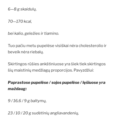
6—8 g skaidulų,
70—170 kcal,
bei kalio, geležies ir tiamino.
Tuo pačiu metu pupelėse visiškai nėra cholesterolio ir
beveik nėra riebalų.
Skirtingos rūšies ankštiniuose yra šiek tiek skirtingos
šių maistinių medžiagų proporcijos. Pavyzdžiui:
Paprastose pupelėse / sojos pupelėse / lęšiuose yra
maždaug:
9 / 16,6 / 9 g baltymų,
23 / 10 / 20 g sudėtinių angliavandenių,