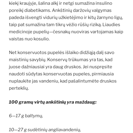
kiekį kraujyje, šalina alkį ir netgi sumažina insulino
poreikį diabetikams. Ankštinių daržovių valgymas
padeda išvengti vidurių užkietėjimo ir kitų žarnyno ligų,
taip pat sumažina tam tikrų vėžio rūšių riziką. Liaudies
medicinoje pupelių—česnakų nuoviras vartojamas kaip
vaistas nuo kosulio.
Net konservuotos pupelės išlaiko didžiąją dalį savo
maistinių savybių. Konservų trūkumas yra tas, kad
juose dažniausiai yra daug druskos. Jei nuspręsite
naudoti sūdytas konservuotas pupeles, pirmiausia
nuplaukite jas vandeniu, kad pašalintumėte druskos
perteklių.
100 gramų virtų ankštinių yra maždaug:
6—17 g baltymų,
10—27 g sudėtinių angliavandenių,