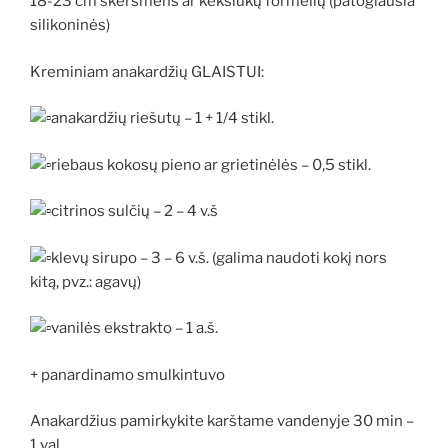
18-23 cm skersmens ar keksiukų formelių (patogiausia
silikoninės)
Kreminiam anakardžių GLAISTUI:
anakardžių riešutų – 1 + 1/4 stikl.
riebaus kokosų pieno ar grietinėlės – 0,5 stikl.
citrinos sulčių – 2 – 4 v.š
klevų sirupo – 3 – 6 v.š. (galima naudoti kokį nors
kitą, pvz.: agavų)
vanilės ekstrakto – 1 a.š.
+ panardinamo smulkintuvo
Anakardžius pamirkykite karštame vandenyje 30 min –
1 val.