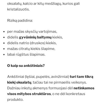
oksalatų, kalcio ar kitų medžiagų, kurios gali
kristalizuotis.
Riziką padidina:
per mažas skysčių vartojimas,
didelis
gyvūninių baltymų
kiekis,
didelis natrio (druskos) kiekis,
mažas citratų kiekis šlapime,
labai rūgštus šlapimas.
O kaip su ankštiniais?
Ankštiniai (lęšiai, pupelės, avinžirniai)
turi tam tikrą
kiekį oksalatų
, tačiau tai ne pirmaeilis veiksnys.
Dažniau inkstų akmenys formuojasi dėl
netinkamos
visos mitybos struktūros
, o ne dėl konkretaus
produkto.