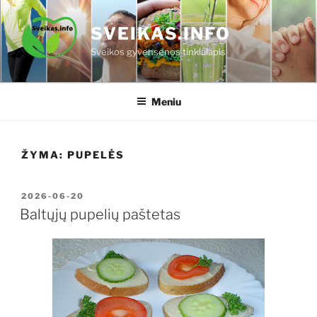
Eiti
prie
SVEIKAS.INFO
turinio
Sveikos gyvensenos tinklalapis
Meniu
ŽYMA:
PUPELĖS
PASKELBTA
2026-06-20
Baltųjų pupelių paštetas