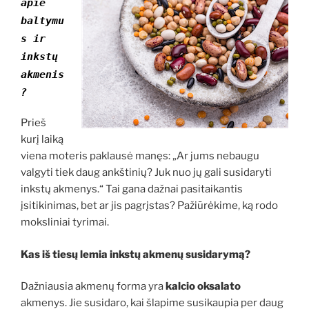
apie
baltymu
s ir
inkstų
akmenis
?
Prieš
kurį laiką
viena moteris paklausė manęs: „Ar jums nebaugu
valgyti tiek daug ankštinių? Juk nuo jų gali susidaryti
inkstų akmenys.“ Tai gana dažnai pasitaikantis
įsitikinimas, bet ar jis pagrįstas? Pažiūrėkime, ką rodo
moksliniai tyrimai.
Kas iš tiesų lemia inkstų akmenų susidarymą?
Dažniausia akmenų forma yra
kalcio oksalato
akmenys. Jie susidaro, kai šlapime susikaupia per daug