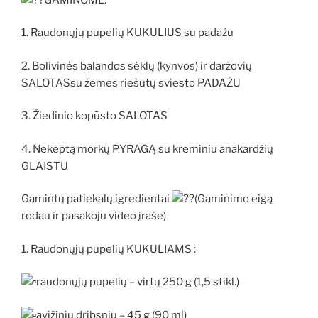
1. Raudonųjų pupelių KUKULIUS su padažu
2. Bolivinės balandos sėklų (kynvos) ir daržovių
SALOTASsu žemės riešutų sviesto PADAŽU
3. Žiedinio kopūsto SALOTAS
4. Nekeptą morkų PYRAGĄ su kreminiu anakardžių
GLAISTU
Gamintų patiekalų igredientai
(Gaminimo eigą
rodau ir pasakoju video įraše)
1. Raudonųjų pupelių KUKULIAMS :
raudonųjų pupelių – virtų 250 g (1,5 stikl.)
avižinių dribsnių – 45 g (90 ml)