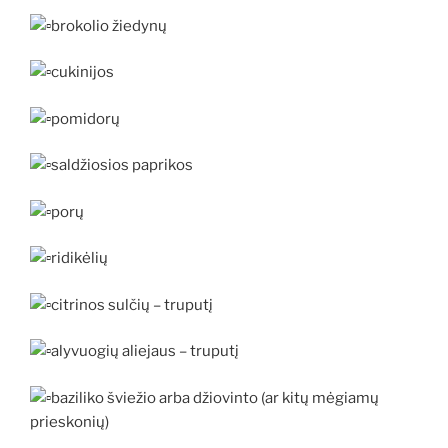
brokolio žiedynų
cukinijos
pomidorų
saldžiosios paprikos
porų
ridikėlių
citrinos sulčių – truputį
alyvuogių aliejaus – truputį
baziliko šviežio arba džiovinto (ar kitų mėgiamų
prieskonių)