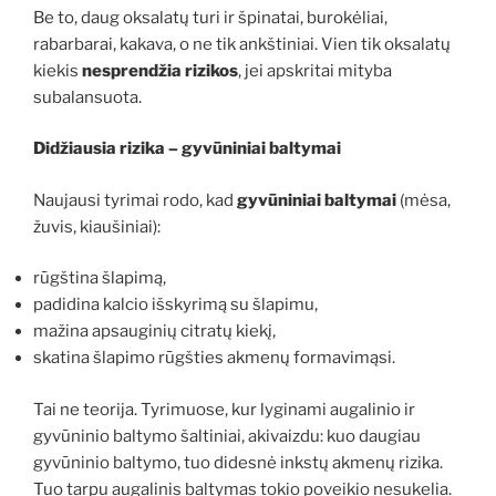
Be to, daug oksalatų turi ir špinatai, burokėliai,
rabarbarai, kakava, o ne tik ankštiniai. Vien tik oksalatų
kiekis
nesprendžia rizikos
, jei apskritai mityba
subalansuota.
Didžiausia rizika – gyvūniniai baltymai
Naujausi tyrimai rodo, kad
gyvūniniai baltymai
(mėsa,
žuvis, kiaušiniai):
rūgština šlapimą,
padidina kalcio išskyrimą su šlapimu,
mažina apsauginių citratų kiekį,
skatina šlapimo rūgšties akmenų formavimąsi.
Tai ne teorija. Tyrimuose, kur lyginami augalinio ir
gyvūninio baltymo šaltiniai, akivaizdu: kuo daugiau
gyvūninio baltymo, tuo didesnė inkstų akmenų rizika.
Tuo tarpu augalinis baltymas tokio poveikio nesukelia.