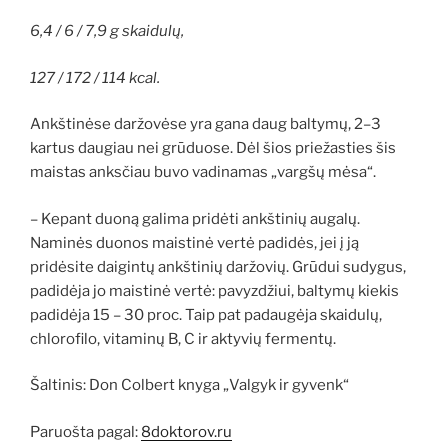
6,4 / 6 / 7,9 g skaidulų,
127 / 172 / 114 kcal.
Ankštinėse daržovėse yra gana daug baltymų, 2–3
kartus daugiau nei grūduose. Dėl šios priežasties šis
maistas anksčiau buvo vadinamas „vargšų mėsa“.
– Kepant duoną galima pridėti ankštinių augalų.
Naminės duonos maistinė vertė padidės, jei į ją
pridėsite daigintų ankštinių daržovių. Grūdui sudygus,
padidėja jo maistinė vertė: pavyzdžiui, baltymų kiekis
padidėja 15 – 30 proc. Taip pat padaugėja skaidulų,
chlorofilo, vitaminų B, C ir aktyvių fermentų.
Šaltinis: Don Colbert knyga „Valgyk ir gyvenk“
Paruošta pagal:
8doktorov.ru