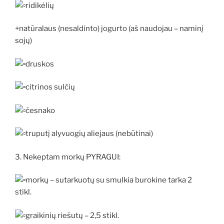
ridikėlių
+natūralaus (nesaldinto) jogurto (aš naudojau – naminį
sojų)
druskos
citrinos sulčių
česnako
truputį alyvuogių aliejaus (nebūtinai)
3. Nekeptam morkų PYRAGUI:
morkų – sutarkuotų su smulkia burokine tarka 2
stikl.
graikinių riešutų – 2,5 stikl.