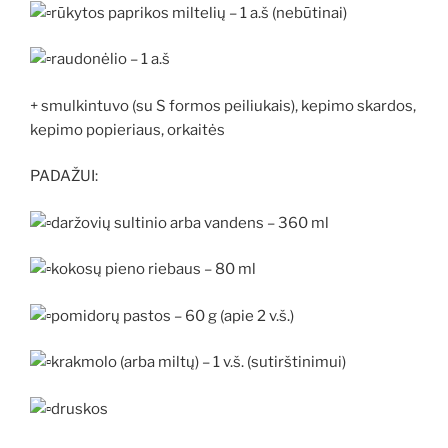
rūkytos paprikos miltelių – 1 a.š (nebūtinai)
raudonėlio – 1 a.š
+ smulkintuvo (su S formos peiliukais), kepimo skardos,
kepimo popieriaus, orkaitės
PADAŽUI:
daržovių sultinio arba vandens – 360 ml
kokosų pieno riebaus – 80 ml
pomidorų pastos – 60 g (apie 2 v.š.)
krakmolo (arba miltų) – 1 v.š. (sutirštinimui)
druskos