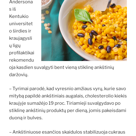
Andersona
s iš
Kentukio
universitet
o širdies ir
kraujagysli
ų ligų
profilaktikai
rekomendu
oja kasdien suvalgyti bent vieną stiklinę ankštinių
daržovių.
– Tyrimai parodė, kad vyresnio amžiaus vyrų, kurie savo
mitybą papildė ankštiniais augalais, cholesterolio kiekis
kraujyje sumažėjo 19 proc. Tiriamieji suvalgydavo po
stiklinę ankštinių produktų per dieną, jomis pakeisdami
duoną ir bulves.
– Ankštiniuose esančios skaidulos stabilizuoja cukraus