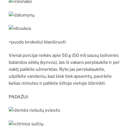
česnako
žalumynų
druskos
+puodo brokoliui blanširuoti
Vienai porcijai reikės apie 50 g (50 ml) sausų bolivinės
balandos sėklų (kynvos). Jas iš vakaro perplaukite ir per
naktį palikite užmerktas. Ryte jas perskalaukite,
užpilkite vandeniu, kad šiek tiek apsemtų, pavirkite
kelias minutes ir palikite šiltoje vietoje išbrinkti.
PADAŽUI:
žemės riešutų sviesto
citrinos sulčių