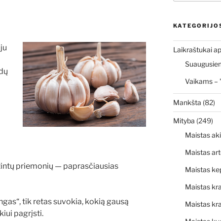
KATEGORIJO
ju
Laikraštukai ap
Suaugusiems
ūdų
Vaikams – 
Mankšta
(82)
Mityba
(249)
Maistas ak
Maistas art
rtintų priemonių — paprasčiausias
Maistas ke
Maistas kr
ngas“, tik retas suvokia, kokią gausą
Maistas kra
iui pagrįsti.