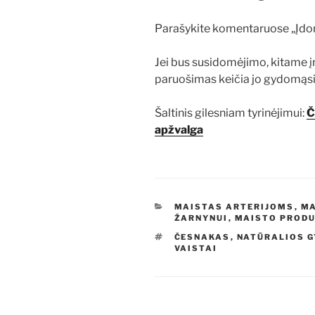
Parašykite komentaruose „Įdo
Jei bus susidomėjimo, kitame į
paruošimas keičia jo gydomąsi
Šaltinis gilesniam tyrinėjimui:
Č
apžvalga
KATEGORIJOS
MAISTAS ARTERIJOMS
,
MA
ŽARNYNUI
,
MAISTO PRODU
ŽYMOS
ČESNAKAS
,
NATŪRALIOS 
VAISTAI