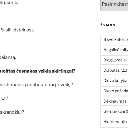
Archyvai
ių, kurie:
ŽYMOS
S-allilcisteinas),
8 sveikatos p
Augalinė mit
balansą.
Blogi įpročiai
Diabetas
(21)
ruoštas česnakas veikia skirtingai?
Dievo kūryba
a stipriausią antibakterinį poveikį?
Dievo pažada
aką?
Dėkingumas
Geri įpročiai
(
 skrandžiui?
Hidroterapija