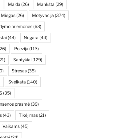
Malda
(26)
Mankšta
(29)
Miegas
(26)
Motyvacija
(374)
ydymo priemonės
(63)
stai
(44)
Nugara
(44)
26)
Poezija
(113)
21)
Santykiai
(129)
0)
Stresas
(35)
)
Sveikata
(140)
S
(35)
ensenos prasmė
(39)
s
(43)
Tikėjimas
(21)
Vaikams
(45)
eptai
(24)