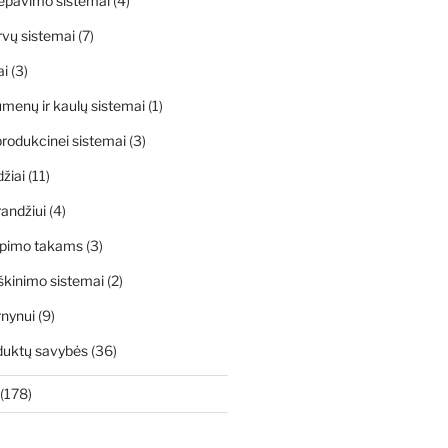
ėpavimo sistemai
(4)
rvų sistemai
(7)
ai
(3)
menų ir kaulų sistemai
(1)
rodukcinei sistemai
(3)
džiai
(11)
andžiui
(4)
apimo takams
(3)
škinimo sistemai
(2)
rnynui
(9)
duktų savybės
(36)
(178)