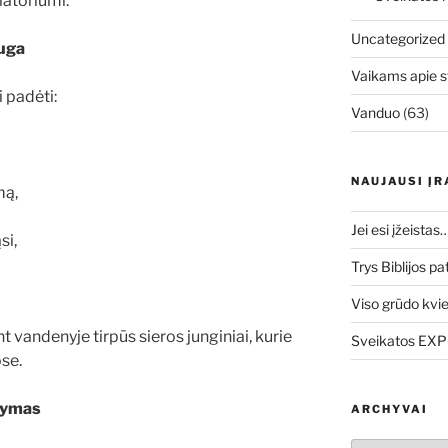
atoriumi.
Uncategorized
auga
Vaikams apie s
 padėti:
Vanduo
(63)
NAUJAUSI ĮR
mą,
Jei esi įžeistas
si,
Trys Biblijos pa
Viso grūdo kvi
 vandenyje tirpūs sieros junginiai, kurie
Sveikatos EXPO
ose.
ikymas
ARCHYVAI