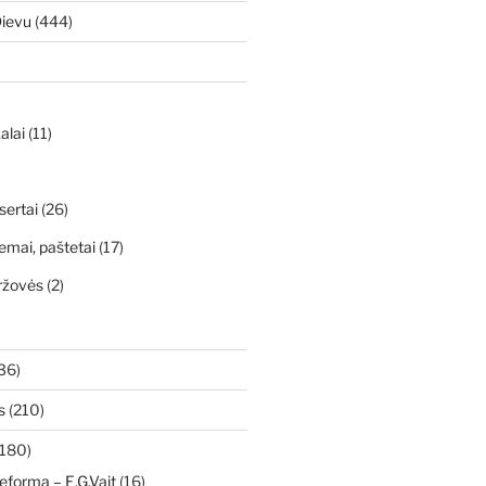
Dievu
(444)
alai
(11)
sertai
(26)
emai, paštetai
(17)
ržovės
(2)
36)
s
(210)
180)
eforma – E.G.Vait
(16)