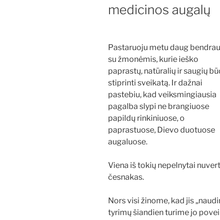
medicinos augalų
Pastaruoju metu daug bendrau
su žmonėmis, kurie ieško
paprastų, natūralių ir saugių b
stiprinti sveikatą. Ir dažnai
pastebiu, kad veiksmingiausia
pagalba slypi ne brangiuose
papildų rinkiniuose, o
paprastuose, Dievo duotuose
augaluose.
Viena iš tokių nepelnytai nuve
česnakas.
Nors visi žinome, kad jis „naudi
tyrimų šiandien turime jo poveik