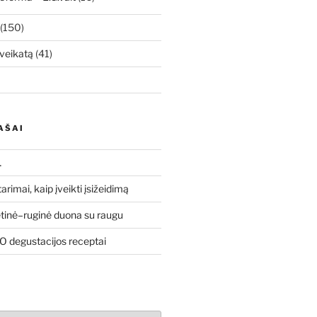
(150)
veikatą
(41)
AŠAI
…
tarimai, kaip įveikti įsižeidimą
etinė–ruginė duona su raugu
 degustacijos receptai