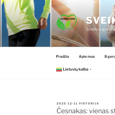
Eiti
prie
turinio
SVEI
Sveikos gyvens
Pradžia
Apie mus
8 gero
Lietuvių kalba
▼
PASKELBTA
2025-12-11
VIKTORIJA
Česnakas: vienas st