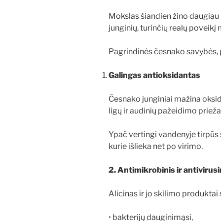
Mokslas šiandien žino daugiau 
junginių, turinčių realų poveikį
Pagrindinės česnako savybės, 
Galingas antioksidantas
Česnako junginiai mažina oksida
ligų ir audinių pažeidimo prieža
Ypač vertingi vandenyje tirpūs si
kurie išlieka net po virimo.
2. Antimikrobinis ir antivirusi
Alicinas ir jo skilimo produktai 
• bakterijų dauginimąsi,