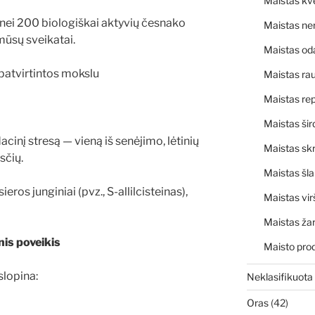
Maistas kv
nei 200 biologiškai aktyvių česnako
Maistas ne
 mūsų sveikatai.
Maistas od
patvirtintos mokslu
Maistas rau
Maistas rep
Maistas šir
cinį stresą — vieną iš senėjimo, lėtinių
Maistas skr
sčių.
Maistas šl
eros junginiai (pvz., S-allilcisteinas),
Maistas vir
Maistas ža
nis poveikis
Maisto pro
slopina:
Neklasifikuota
Oras
(42)