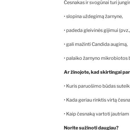
Česnakas ir svogūnai turi jungin
• slopina uždegimą žarnyne,
• padeda gleivinės gijimui (pvz., 
• gali mažinti Candida augimą,
• palaiko žarnyno mikrobiotos 
Ar žinojote, kad skirtingai pa
• Kuris paruošimo būdas suteiki
• Kada geriau rinktis virtą česn
• Kaip česnaką vartoti jautriam
Norite sužinoti daugiau?