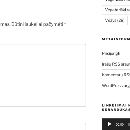
Vegetariški r
Vėžys
(28)
amas.
Būtini laukeliai pažymėti
*
METAINFORM
Prisijungti
Įrašų RSS srau
Komentarų RSS
WordPress.org
LINKĖJIMAI 
SKRANDUKAS
Audio
00:00
grotuvas