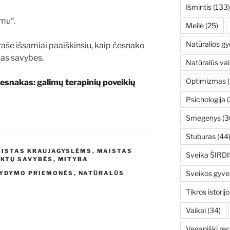
Išmintis
(133)
mu“.
Meilė
(25)
Natūralios g
raše išsamiai paaiškinsiu, kaip česnako
as savybes.
Natūralūs vai
Optimizmas
(
esnakas: galimų terapinių poveikių
Psichologija
(
Smegenys
(3
Stuburas
(44
ISTAS KRAUJAGYSLĖMS
,
MAISTAS
Sveika ŠIRDI
KTŲ SAVYBĖS
,
MITYBA
Sveikos gyv
GYDYMO PRIEMONĖS
,
NATŪRALŪS
Tikros istorijo
Vaikai
(34)
Veganiški rec