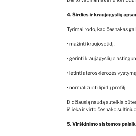
Dėl to vadinamas imunomoduli
4. Širdies ir kraujagyslių aps
Tyrimai rodo, kad česnakas gali
• mažinti kraujospūdį,
• gerinti kraujagyslių elastingu
• lėtinti aterosklerozės vystymą
• normalizuoti lipidų profilį.
Didžiausią naudą suteikia būtent
išlieka ir virto česnako sultiniu
5. Virškinimo sistemos pala