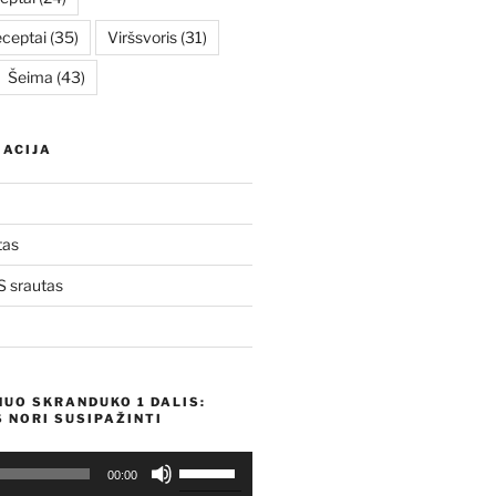
eceptai
(35)
Viršsvoris
(31)
Šeima
(43)
ACIJA
tas
 srautas
NUO SKRANDUKO 1 DALIS:
 NORI SUSIPAŽINTI
Naudokite
00:00
aukštyn/