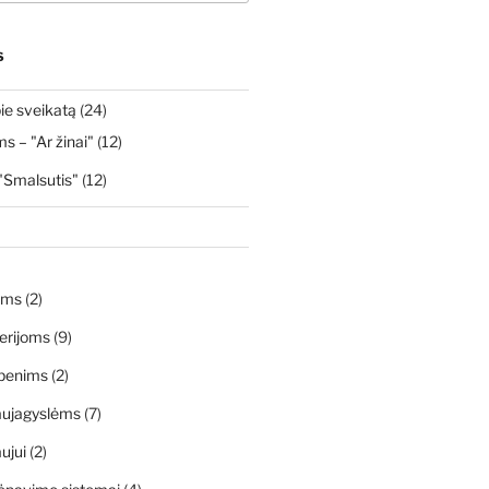
S
ie sveikatą
(24)
 – "Ar žinai"
(12)
"Smalsutis"
(12)
ims
(2)
erijoms
(9)
penims
(2)
aujagyslėms
(7)
ujui
(2)