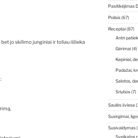
Pasitikėjimas 
Poilsis
(67)
Receptai
(87)
Antri patiek
bet jo skilimo junginiai ir toliau išlieka
Gėrimai
(4)
Kepiniai, de
Padažai, kr
:
Salotos, da
Sriubos
(7)
Saulės šviesa
(
rimą,
Susirgimai, ligo
Susivaldymas
(
Sveikatos r