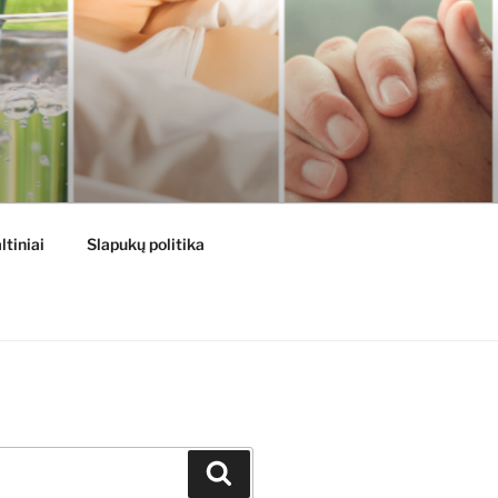
ltiniai
Slapukų politika
Ieškoti