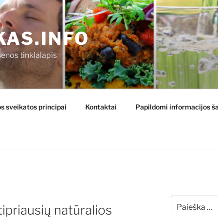
KAS.INFO
enos tinklalapis
s sveikatos principai
Kontaktai
Papildomi informacijos ša
Ieškoti:
ipriausių natūralios