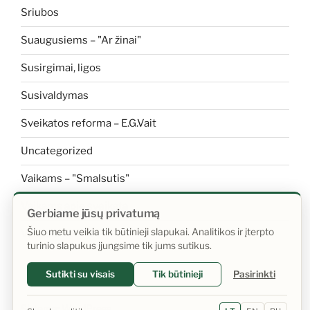
Sriubos
Suaugusiems – "Ar žinai"
Susirgimai, ligos
Susivaldymas
Sveikatos reforma – E.G.Vait
Uncategorized
Vaikams – "Smalsutis"
Vaikams apie sveikatą
Gerbiame jūsų privatumą
Šiuo metu veikia tik būtinieji slapukai. Analitikos ir įterpto
Vanduo
turinio slapukus įjungsime tik jums sutikus.
Sutikti su visais
Tik būtinieji
Pasirinkti
Sistema: WordPress