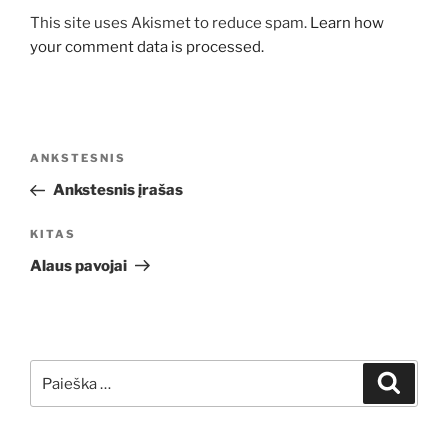
This site uses Akismet to reduce spam.
Learn how
your comment data is processed.
Navigacija
Ankstesnis
ANKSTESNIS
tarp
įrašas
Ankstesnis įrašas
įrašų
Kitas
KITAS
įrašas
Alaus pavojai
Ieškoti:
Ieškoti