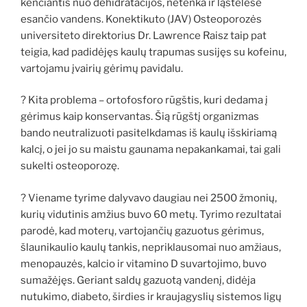
kenčiantis nuo dehidratacijos, netenka ir ląstelėse
esančio vandens. Konektikuto (JAV) Osteoporozės
universiteto direktorius Dr. Lawrence Raisz taip pat
teigia, kad padidėjęs kaulų trapumas susijęs su kofeinu,
vartojamu įvairių gėrimų pavidalu.
? Kita problema – ortofosforo rūgštis, kuri dedama į
gėrimus kaip konservantas. Šią rūgštį organizmas
bando neutralizuoti pasitelkdamas iš kaulų išskiriamą
kalcį, o jei jo su maistu gaunama nepakankamai, tai gali
sukelti osteoporozę.
? Viename tyrime dalyvavo daugiau nei 2500 žmonių,
kurių vidutinis amžius buvo 60 metų. Tyrimo rezultatai
parodė, kad moterų, vartojančių gazuotus gėrimus,
šlaunikaulio kaulų tankis, nepriklausomai nuo amžiaus,
menopauzės, kalcio ir vitamino D suvartojimo, buvo
sumažėjęs. Geriant saldų gazuotą vandenį, didėja
nutukimo, diabeto, širdies ir kraujagyslių sistemos ligų