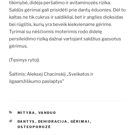
tikimybė, didėja peršalimo ir avitaminozės rizika.
Saldūs gėrimai gali prisidėti prie dantų ėduonies. Dėl to
kaltas ne tik cukrus ir saldikliai, bet ir anglies dioksidas
bei rūgštis, kurių yra beveik kiekviename gėrime.
Tyrimai su nėščiomis moterimis rodo didelę
persileidimo riziką dažnai vartojant saldžius gazuotus
gėrimus.
(Tęsinys rytoj)
Šaltinis: Aleksej Chacinskij „Sveikatos ir
ilgaamžiškumo paslaptys”
KATEGORIJOS
MITYBA
,
VANDUO
ŽYMOS
DANTYS
,
DEHIDRACIJA
,
GĖRIMAI
,
OSTEOPOROZĖ