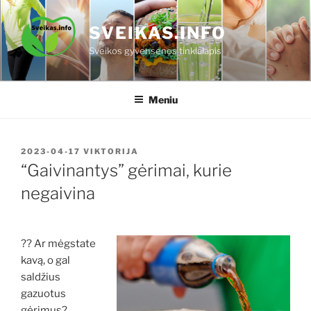
Eiti
prie
SVEIKAS.INFO
turinio
Sveikos gyvensenos tinklalapis
Meniu
PASKELBTA
2023-04-17
VIKTORIJA
“Gaivinantys” gėrimai, kurie
negaivina
?? Ar mėgstate
kavą, o gal
saldžius
gazuotus
gėrimus?