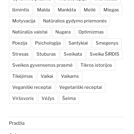
Išmintis
Malda
Mankšta
Meilė
Miegas
Motyvacija
Natūralios gydymo priemonės
Natūralūs vaistai
Nugara
Optimizmas
Poezija
Psichologija
Santykiai
Smegenys
Stresas
Stuburas
Sveikata
Sveika ŠIRDIS
Sveikos gyvensenos prasmė
Tikros istorijos
Tikėjimas
Vaikai
Vaikams
Veganiški receptai
Vegetariški receptai
Viršsvoris
Vėžys
Šeima
Pradžia