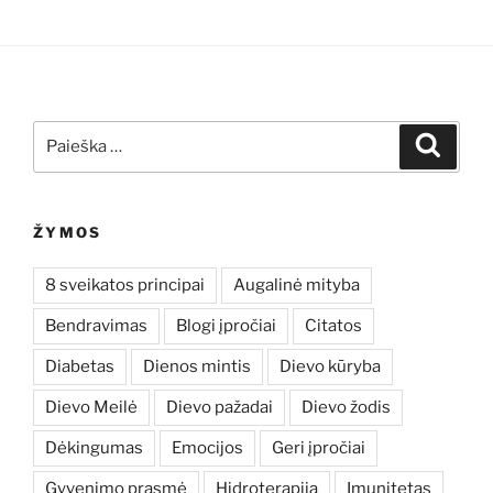
Ieškoti:
Ieškoti
ŽYMOS
8 sveikatos principai
Augalinė mityba
Bendravimas
Blogi įpročiai
Citatos
Diabetas
Dienos mintis
Dievo kūryba
Dievo Meilė
Dievo pažadai
Dievo žodis
Dėkingumas
Emocijos
Geri įpročiai
Gyvenimo prasmė
Hidroterapija
Imunitetas