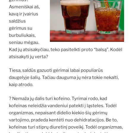
Asmeniškai aš,
kavą ir įvairius
saldžius
gėrimus su
burbuliukais,
seniau mėgau.
Kad jų atsisakyčiau, teko pasitelkti proto “balsą”. Kodėl
atsisakyti jų verta?
Tiesa, saldūs gazuoti gėrimai labai populiarūs
daugelyje šalių. Tačiau dauguma jų nėra tokie nekalti,
kaip atrodo.
? Nemaža jų dalis turi kofeino. Tyrimai rodo, kad
kofeinas neleidžia vandeniui patekti į ląsteles. Todėl
organizmas, nepaisant didelio kiekio šių gėrimų
vartojimo, pradeda kentėti nuo dehidratacijos. Be to,
kofeinas turi stiprų diuretinį poveikį. Todėl organizmas,