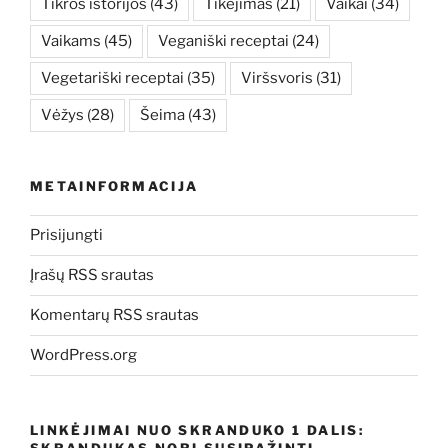
Tikros istorijos
(43)
Tikėjimas
(21)
Vaikai
(34)
Vaikams
(45)
Veganiški receptai
(24)
Vegetariški receptai
(35)
Viršsvoris
(31)
Vėžys
(28)
Šeima
(43)
METAINFORMACIJA
Prisijungti
Įrašų RSS srautas
Komentarų RSS srautas
WordPress.org
LINKĖJIMAI NUO SKRANDUKO 1 DALIS:
SKRANDUKAS NORI SUSIPAŽINTI