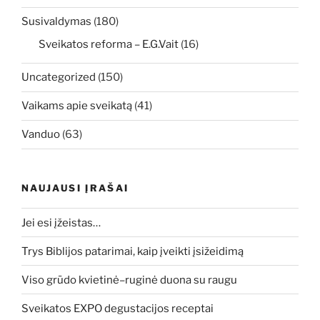
Susivaldymas
(180)
Sveikatos reforma – E.G.Vait
(16)
Uncategorized
(150)
Vaikams apie sveikatą
(41)
Vanduo
(63)
NAUJAUSI ĮRAŠAI
Jei esi įžeistas…
Trys Biblijos patarimai, kaip įveikti įsižeidimą
Viso grūdo kvietinė–ruginė duona su raugu
Sveikatos EXPO degustacijos receptai