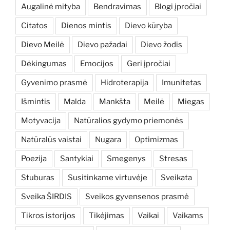
Augalinė mityba
Bendravimas
Blogi įpročiai
Citatos
Dienos mintis
Dievo kūryba
Dievo Meilė
Dievo pažadai
Dievo žodis
Dėkingumas
Emocijos
Geri įpročiai
Gyvenimo prasmė
Hidroterapija
Imunitetas
Išmintis
Malda
Mankšta
Meilė
Miegas
Motyvacija
Natūralios gydymo priemonės
Natūralūs vaistai
Nugara
Optimizmas
Poezija
Santykiai
Smegenys
Stresas
Stuburas
Susitinkame virtuvėje
Sveikata
Sveika ŠIRDIS
Sveikos gyvensenos prasmė
Tikros istorijos
Tikėjimas
Vaikai
Vaikams