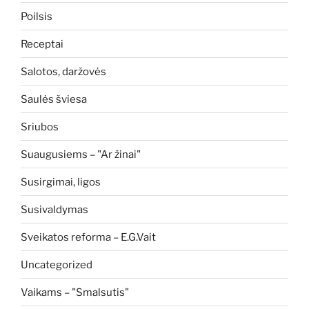
Poilsis
Receptai
Salotos, daržovės
Saulės šviesa
Sriubos
Suaugusiems – "Ar žinai"
Susirgimai, ligos
Susivaldymas
Sveikatos reforma – E.G.Vait
Uncategorized
Vaikams – "Smalsutis"