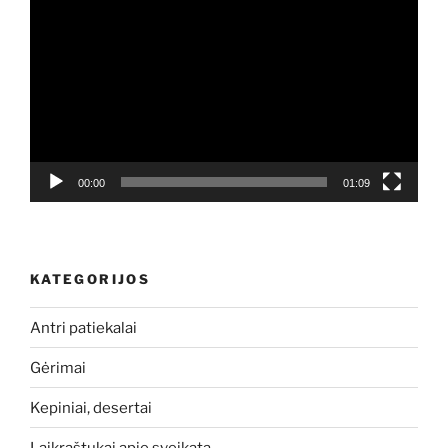
grotuvas
00:00
01:09
KATEGORIJOS
Antri patiekalai
Gėrimai
Kepiniai, desertai
Laikraštukai apie sveikatą