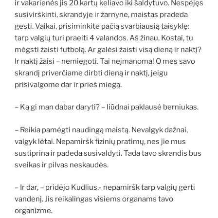
ir vakarienės jis 20 kartų keliavo iki šaldytuvo. Nespėjęs
susivirškinti, skrandyje ir žarnyne, maistas pradeda
gesti. Vaikai, prisiminkite pačią svarbiausią taisyklę:
tarp valgių turi praeiti 4 valandos. Aš žinau, Kostai, tu
mėgsti žaisti futbolą. Ar galėsi žaisti visą dieną ir naktį?
Ir naktį žaisi – nemiegoti. Tai neįmanoma! O mes savo
skrandį priverčiame dirbti dieną ir naktį, jeigu
prisivalgome dar ir prieš miegą.
– Ką gi man dabar daryti? – liūdnai paklausė berniukas.
– Reikia pamėgti naudingą maistą. Nevalgyk dažnai,
valgyk lėtai. Nepamiršk fizinių pratimų, nes jie mus
sustiprina ir padeda susivaldyti. Tada tavo skrandis bus
sveikas ir pilvas neskaudės.
– Ir dar, – pridėjo Kudlius,- nepamiršk tarp valgių gerti
vandenį. Jis reikalingas visiems organams tavo
organizme.