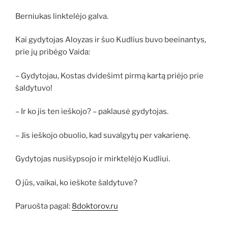
Berniukas linktelėjo galva.
Kai gydytojas Aloyzas ir šuo Kudlius buvo beeinantys,
prie jų pribėgo Vaida:
– Gydytojau, Kostas dvidešimt pirmą kartą priėjo prie
šaldytuvo!
– Ir ko jis ten ieškojo? – paklausė gydytojas.
– Jis ieškojo obuolio, kad suvalgytų per vakarienę.
Gydytojas nusišypsojo ir mirktelėjo Kudliui.
O jūs, vaikai, ko ieškote šaldytuve?
Paruošta pagal:
8doktorov.ru