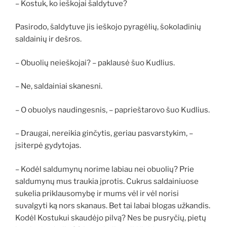
– Kostuk, ko ieškojai šaldytuve?
Pasirodo, šaldytuve jis ieškojo pyragėlių, šokoladinių
saldainių ir dešros.
– Obuolių neieškojai? – paklausė šuo Kudlius.
– Ne, saldainiai skanesni.
– O obuolys naudingesnis, – paprieštarovo šuo Kudlius.
– Draugai, nereikia ginčytis, geriau pasvarstykim, –
įsiterpė gydytojas.
– Kodėl saldumynų norime labiau nei obuolių? Prie
saldumynų mus traukia įprotis. Cukrus saldainiuose
sukelia priklausomybę ir mums vėl ir vėl norisi
suvalgyti ką nors skanaus. Bet tai labai blogas užkandis.
Kodėl Kostukui skaudėjo pilvą? Nes be pusryčių, pietų