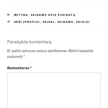
KATEGORIJOS
MITYBA
,
VAIKAMS APIE SVEIKATĄ
ŽYMOS
GERI ĮPROČIAI
,
VAIKAI
,
VAIKAMS
,
VAISIAI
Parašykite komentarą
El. pašto adresas nebus skelbiamas.
Būtini laukeliai
pažymėti
*
Komentaras
*