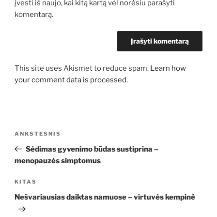
įvesti iš naujo, kai kitą kartą vėl norėsiu parašyti
komentarą.
This site uses Akismet to reduce spam.
Learn how
your comment data is processed.
Navigacija
Ankstesnis
ANKSTESNIS
tarp
įrašas
Sėdimas gyvenimo būdas sustiprina –
įrašų
menopauzės simptomus
Kitas
KITAS
įrašas
Nešvariausias daiktas namuose – virtuvės kempinė