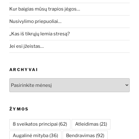
Kur baigias mūsų trapios jėgos…
Nusivylimo priepuoliai…
„Kas iš tikrųjų lemia stresą?
Jei esi įžeistas…
ARCHYVAI
Archyvai
ŽYMOS
8 sveikatos principai
(62)
Atleidimas
(21)
Augalinė mityba
(36)
Bendravimas
(92)