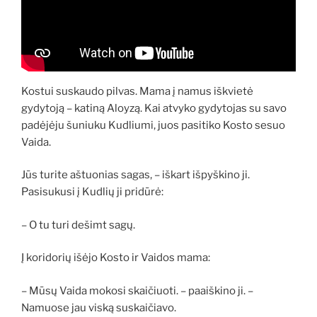
Kostui suskaudo pilvas. Mama į namus iškvietė
gydytoją – katiną Aloyzą. Kai atvyko gydytojas su savo
padėjėju šuniuku Kudliumi, juos pasitiko Kosto sesuo
Vaida.
Jūs turite aštuonias sagas, – iškart išpyškino ji.
Pasisukusi į Kudlių ji pridūrė:
– O tu turi dešimt sagų.
Į koridorių išėjo Kosto ir Vaidos mama:
– Mūsų Vaida mokosi skaičiuoti. – paaiškino ji. –
Namuose jau viską suskaičiavo.