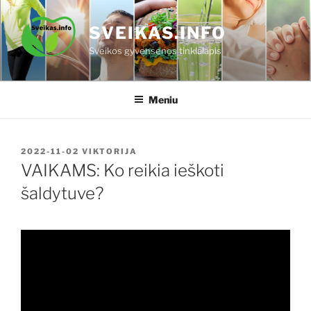
Eiti
prie
SVEIKAS.INFO
turinio
Sveikos gyvensenos tinklalapis
Meniu
PASKELBTA
2022-11-02
VIKTORIJA
VAIKAMS: Ko reikia ieškoti
šaldytuve?