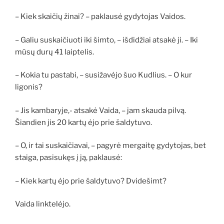
– Kiek skaičių žinai? – paklausė gydytojas Vaidos.
– Galiu suskaičiuoti iki šimto, – išdidžiai atsakė ji. – Iki
mūsų durų 41 laiptelis.
– Kokia tu pastabi, – susižavėjo šuo Kudlius. – O kur
ligonis?
– Jis kambaryje,- atsakė Vaida, – jam skauda pilvą.
Šiandien jis 20 kartų ėjo prie šaldytuvo.
– O, ir tai suskaičiavai, – pagyrė mergaitę gydytojas, bet
staiga, pasisukęs į ją, paklausė:
– Kiek kartų ėjo prie šaldytuvo? Dvidešimt?
Vaida linktelėjo.