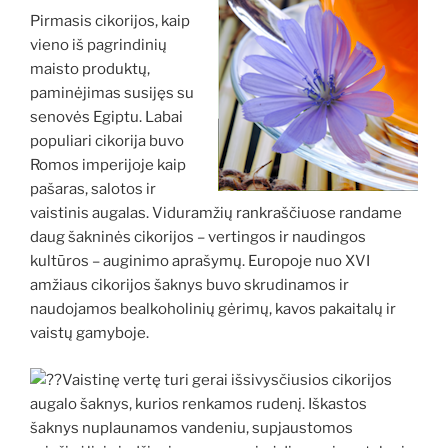
Pirmasis cikorijos, kaip
vieno iš pagrindinių
maisto produktų,
paminėjimas susijęs su
senovės Egiptu. Labai
populiari cikorija buvo
Romos imperijoje kaip
pašaras, salotos ir
vaistinis augalas. Viduramžių rankraščiuose randame
daug šakninės cikorijos – vertingos ir naudingos
kultūros – auginimo aprašymų. Europoje nuo XVI
amžiaus cikorijos šaknys buvo skrudinamos ir
naudojamos bealkoholinių gėrimų, kavos pakaitalų ir
vaistų gamyboje.
Vaistinę vertę turi gerai išsivysčiusios cikorijos
augalo šaknys, kurios renkamos rudenį. Iškastos
šaknys nuplaunamos vandeniu, supjaustomos