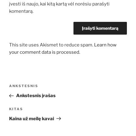
įvesti iš naujo, kai kitą kartą vėl norėsiu parašyti
komentarą.
This site uses Akismet to reduce spam.
Learn how
your comment data is processed.
Navigacija
Ankstesnis
ANKSTESNIS
tarp
įrašas
Ankstesnis įrašas
įrašų
Kitas
KITAS
įrašas
Kaina už meilę kavai