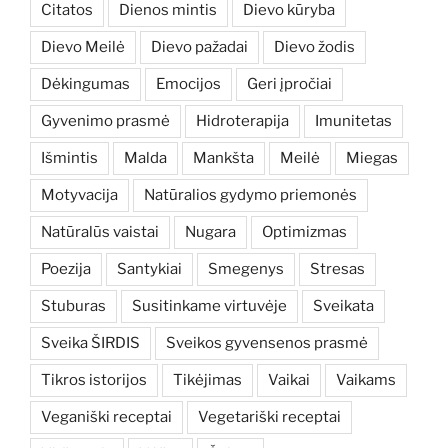
Citatos
Dienos mintis
Dievo kūryba
Dievo Meilė
Dievo pažadai
Dievo žodis
Dėkingumas
Emocijos
Geri įpročiai
Gyvenimo prasmė
Hidroterapija
Imunitetas
Išmintis
Malda
Mankšta
Meilė
Miegas
Motyvacija
Natūralios gydymo priemonės
Natūralūs vaistai
Nugara
Optimizmas
Poezija
Santykiai
Smegenys
Stresas
Stuburas
Susitinkame virtuvėje
Sveikata
Sveika ŠIRDIS
Sveikos gyvensenos prasmė
Tikros istorijos
Tikėjimas
Vaikai
Vaikams
Veganiški receptai
Vegetariški receptai