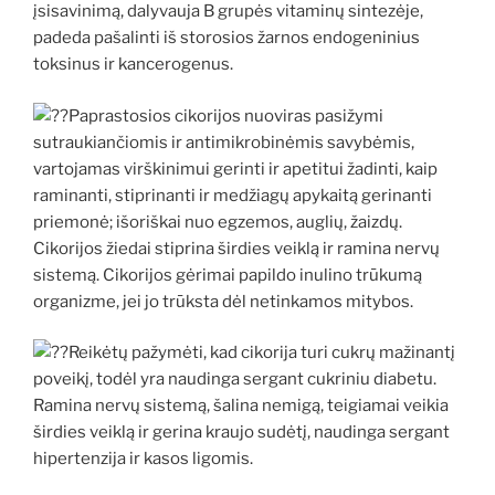
įsisavinimą, dalyvauja B grupės vitaminų sintezėje,
padeda pašalinti iš storosios žarnos endogeninius
toksinus ir kancerogenus.
Paprastosios cikorijos nuoviras pasižymi
sutraukiančiomis ir antimikrobinėmis savybėmis,
vartojamas virškinimui gerinti ir apetitui žadinti, kaip
raminanti, stiprinanti ir medžiagų apykaitą gerinanti
priemonė; išoriškai nuo egzemos, auglių, žaizdų.
Cikorijos žiedai stiprina širdies veiklą ir ramina nervų
sistemą. Cikorijos gėrimai papildo inulino trūkumą
organizme, jei jo trūksta dėl netinkamos mitybos.
Reikėtų pažymėti, kad cikorija turi cukrų mažinantį
poveikį, todėl yra naudinga sergant cukriniu diabetu.
Ramina nervų sistemą, šalina nemigą, teigiamai veikia
širdies veiklą ir gerina kraujo sudėtį, naudinga sergant
hipertenzija ir kasos ligomis.