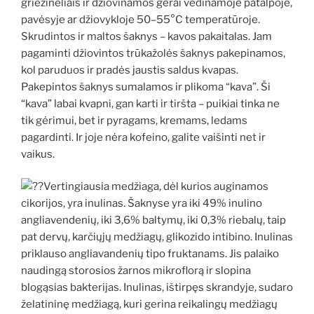
griežinėliais ir džiovinamos gerai vėdinamoje patalpoje,
pavėsyje ar džiovykloje 50–55°C temperatūroje.
Skrudintos ir maltos šaknys – kavos pakaitalas. Jam
pagaminti džiovintos trūkažolės šaknys pakepinamos,
kol paruduos ir pradės jaustis saldus kvapas.
Pakepintos šaknys sumalamos ir plikoma “kava”. Ši
“kava” labai kvapni, gan karti ir tiršta – puikiai tinka ne
tik gėrimui, bet ir pyragams, kremams, ledams
pagardinti. Ir joje nėra kofeino, galite vaišinti net ir
vaikus.
Vertingiausia medžiaga, dėl kurios auginamos
cikorijos, yra inulinas. Šaknyse yra iki 49% inulino
angliavendenių, iki 3,6% baltymų, iki 0,3% riebalų, taip
pat dervų, karčiųjų medžiagų, glikozido intibino. Inulinas
priklauso angliavandenių tipo fruktanams. Jis palaiko
naudingą storosios žarnos mikroflorą ir slopina
blogąsias bakterijas. Inulinas, ištirpęs skrandyje, sudaro
želatininę medžiagą, kuri gerina reikalingų medžiagų