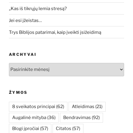
„Kas iš tikrųjų lemia stresą?
Jei esi įžeistas…
Trys Biblijos patarimai, kaip įveikti įsižeidimą
ARCHYVAI
Archyvai
ŽYMOS
8 sveikatos principai
(62)
Atleidimas
(21)
Augalinė mityba
(36)
Bendravimas
(92)
Blogi įpročiai
(57)
Citatos
(57)