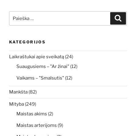
Ieškoti:
Ieškoti
KATEGORIJOS
Laikraštukai apie sveikatą
(24)
Suaugusiems – "Ar žinai"
(12)
Vaikams – "Smalsutis"
(12)
Mankšta
(82)
Mityba
(249)
Maistas akims
(2)
Maistas arterijoms
(9)