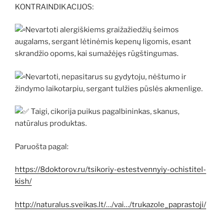
KONTRAINDIKACIJOS:
Nevartoti alergiškiems graižažiedžių šeimos
augalams, sergant lėtinėmis kepenų ligomis, esant
skrandžio opoms, kai sumažėjęs rūgštingumas.
Nevartoti, nepasitarus su gydytoju, nėštumo ir
žindymo laikotarpiu, sergant tulžies pūslės akmenlige.
Taigi, cikorija puikus pagalbininkas, skanus,
natūralus produktas.
Paruošta pagal:
https://8doktorov.ru/tsikoriy-estestvennyiy-ochistitel-
kish/
http://naturalus.sveikas.lt/…/vai…/trukazole_paprastoji/