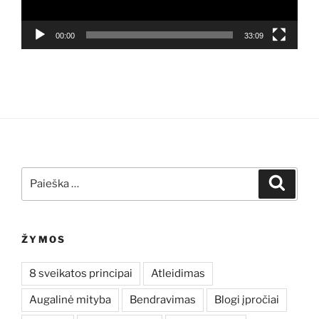
00:00
33:09
Ieškoti:
Ieškoti
ŽYMOS
8 sveikatos principai
Atleidimas
Augalinė mityba
Bendravimas
Blogi įpročiai