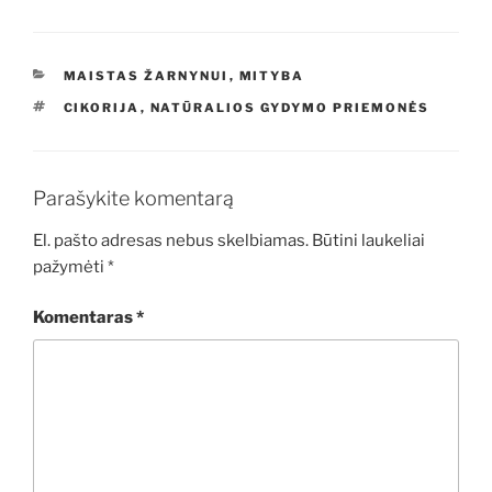
KATEGORIJOS
MAISTAS ŽARNYNUI
,
MITYBA
ŽYMOS
CIKORIJA
,
NATŪRALIOS GYDYMO PRIEMONĖS
Parašykite komentarą
El. pašto adresas nebus skelbiamas.
Būtini laukeliai
pažymėti
*
Komentaras
*