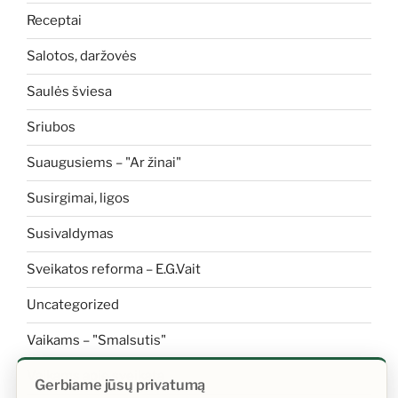
Receptai
Salotos, daržovės
Saulės šviesa
Sriubos
Suaugusiems – "Ar žinai"
Susirgimai, ligos
Susivaldymas
Sveikatos reforma – E.G.Vait
Uncategorized
Vaikams – "Smalsutis"
Vaikams apie sveikatą
Gerbiame jūsų privatumą