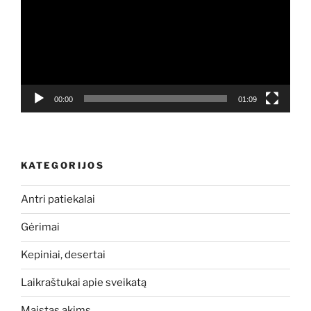
00:00
01:09
KATEGORIJOS
Antri patiekalai
Gėrimai
Kepiniai, desertai
Laikraštukai apie sveikatą
Maistas akims