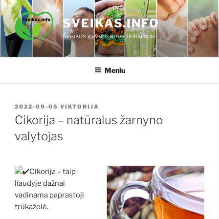
Eiti
prie
SVEIKAS.INFO
turinio
Sveikos gyvensenos tinklalapis
Meniu
PASKELBTA
2022-09-05
VIKTORIJA
Cikorija – natūralus žarnyno
valytojas
Cikorija – taip
liaudyje dažnai
vadinama paprastoji
trūkažolė.