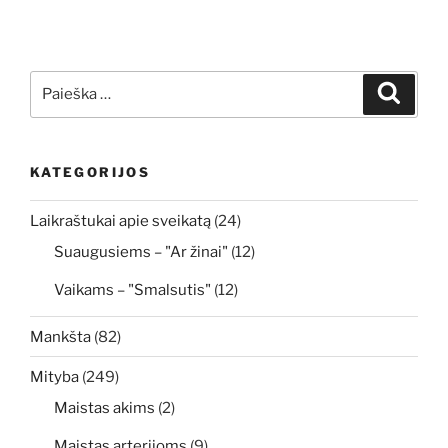
Ieškoti:
Ieškoti
KATEGORIJOS
Laikraštukai apie sveikatą
(24)
Suaugusiems – "Ar žinai"
(12)
Vaikams – "Smalsutis"
(12)
Mankšta
(82)
Mityba
(249)
Maistas akims
(2)
Maistas arterijoms
(9)