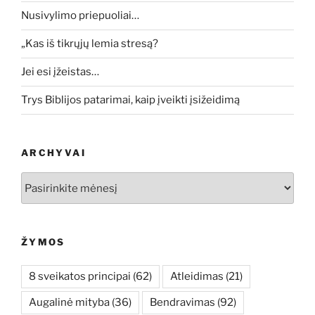
Nusivylimo priepuoliai…
„Kas iš tikrųjų lemia stresą?
Jei esi įžeistas…
Trys Biblijos patarimai, kaip įveikti įsižeidimą
ARCHYVAI
Archyvai
ŽYMOS
8 sveikatos principai
(62)
Atleidimas
(21)
Augalinė mityba
(36)
Bendravimas
(92)