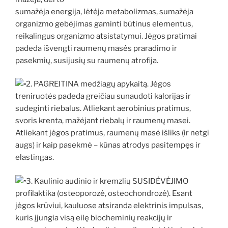
sumažėja energija, lėtėja metabolizmas, sumažėja
organizmo gebėjimas gaminti būtinus elementus,
reikalingus organizmo atsistatymui. Jėgos pratimai
padeda išvengti raumenų masės praradimo ir
pasekmių, susijusių su raumenų atrofija.
2. PAGREITINA medžiagų apykaitą. Jėgos
treniruotės padeda greičiau sunaudoti kalorijas ir
sudeginti riebalus. Atliekant aerobinius pratimus,
svoris krenta, mažėjant riebalų ir raumenų masei.
Atliekant jėgos pratimus, raumenų masė išliks (ir netgi
augs) ir kaip pasekmė – kūnas atrodys pasitempęs ir
elastingas.
3. Kaulinio audinio ir kremzlių SUSIDĖVĖJIMO
profilaktika (osteoporozė, osteochondrozė). Esant
jėgos krūviui, kauluose atsiranda elektrinis impulsas,
kuris įjungia visą eilę biocheminių reakcijų ir