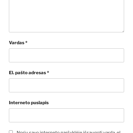
Vardas
*
El. pašto adresas
*
Interneto puslapis
Noriu savo interneto naršyklėje išsaugoti vardą, el.