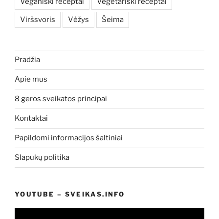
Veganiški receptai
Vegetariški receptai
Viršsvoris
Vėžys
Šeima
Pradžia
Apie mus
8 geros sveikatos principai
Kontaktai
Papildomi informacijos šaltiniai
Slapukų politika
YOUTUBE – SVEIKAS.INFO
Video