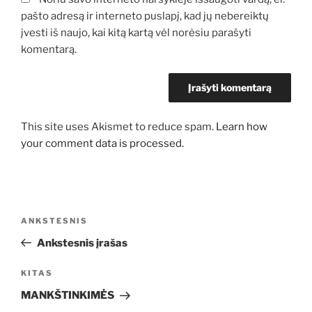
pašto adresą ir interneto puslapį, kad jų nebereiktų
įvesti iš naujo, kai kitą kartą vėl norėsiu parašyti
komentarą.
This site uses Akismet to reduce spam.
Learn how
your comment data is processed.
Navigacija
Ankstesnis
ANKSTESNIS
tarp
įrašas
Ankstesnis įrašas
įrašų
Kitas
KITAS
įrašas
MANKŠTINKIMĖS