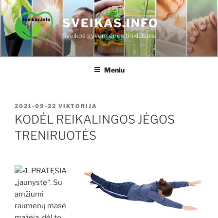
Eiti
prie
SVEIKAS.INFO
turinio
Sveikos gyvensenos tinklalapis
Meniu
PASKELBTA
2021-09-22
VIKTORIJA
KODĖL REIKALINGOS JĖGOS
TRENIRUOTĖS
1. PRATĘSIA
„jaunystę“. Su
amžiumi
raumenų masė
mažėja, dėl to