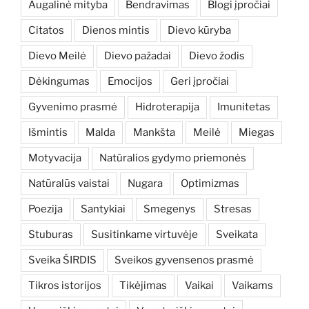
Augalinė mityba
Bendravimas
Blogi įpročiai
Citatos
Dienos mintis
Dievo kūryba
Dievo Meilė
Dievo pažadai
Dievo žodis
Dėkingumas
Emocijos
Geri įpročiai
Gyvenimo prasmė
Hidroterapija
Imunitetas
Išmintis
Malda
Mankšta
Meilė
Miegas
Motyvacija
Natūralios gydymo priemonės
Natūralūs vaistai
Nugara
Optimizmas
Poezija
Santykiai
Smegenys
Stresas
Stuburas
Susitinkame virtuvėje
Sveikata
Sveika ŠIRDIS
Sveikos gyvensenos prasmė
Tikros istorijos
Tikėjimas
Vaikai
Vaikams