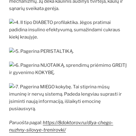
mechanizmų. Jų dėka kaulinis audinys tvirtėja, kaulų ir
sąnarių sveikata gerėja.
4. II tipo DIABETO profilaktika. Jėgos pratimai
padidina insulino efektyvumą, sumažindami cukraus
kiekį kraujyje.
5. Pagerina PERISTALTIKĄ.
6. Pagerina NUOTAIKĄ, sprendimų priėmimo GREITĮ
ir gyvenimo KOKYBĘ.
7. Pagerina MIEGO kokybę. Tai stiprina mūsų
imuninę ir nervų sistemą. Padeda lengviau suprasti ir
įsiminti naują informaciją, išlaikyti emocinę
pusiausvyrą.
Paruošta pagal:
https://8doktorov.ru/dlya-chego-
nuzhny-silovye-trenirovki/