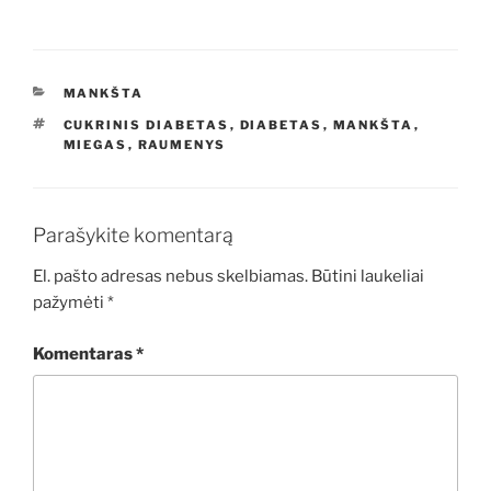
KATEGORIJOS
MANKŠTA
ŽYMOS
CUKRINIS DIABETAS
,
DIABETAS
,
MANKŠTA
,
MIEGAS
,
RAUMENYS
Parašykite komentarą
El. pašto adresas nebus skelbiamas.
Būtini laukeliai
pažymėti
*
Komentaras
*