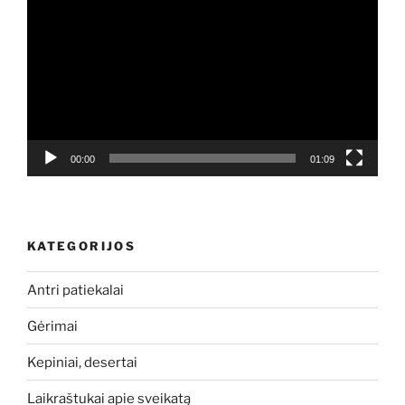
grotuvas
00:00
01:09
KATEGORIJOS
Antri patiekalai
Gėrimai
Kepiniai, desertai
Laikraštukai apie sveikatą