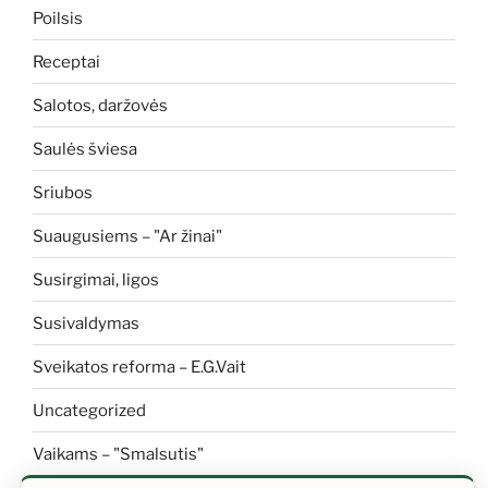
Poilsis
Receptai
Salotos, daržovės
Saulės šviesa
Sriubos
Suaugusiems – "Ar žinai"
Susirgimai, ligos
Susivaldymas
Sveikatos reforma – E.G.Vait
Uncategorized
Vaikams – "Smalsutis"