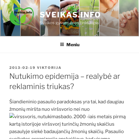
Eiti
prie
SVEIKAS.INFO
turinio
Sveikos gyvensenos tinklalapis
Meniu
PASKELBTA
2013-02-19
VIKTORIJA
Nutukimo epidemija – realybė ar
reklaminis triukas?
Šiandieninio pasaulio paradoksas yra tai, kad daugiau
žmonių miršta nuo viršsvorio nei nuo
bado. 2000 -iais metais pirmą
kartą istorijoje viršsvorį turinčių žmonių skaičius
pasaulyje siekė badaujančių žmonių skaičių. Pasaulio