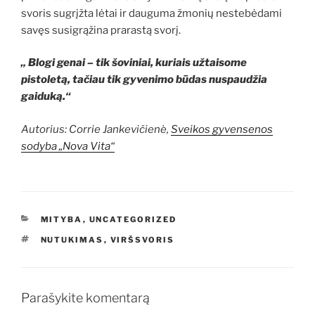
svoris sugrįžta lėtai ir dauguma žmonių nestebėdami
savęs susigrąžina prarastą svorį.
„ Blogi genai – tik šoviniai, kuriais užtaisome
pistoletą, tačiau tik gyvenimo būdas nuspaudžia
gaiduką.“
Autorius: Corrie Jankevičienė,
Sveikos gyvensenos
sodyba „Nova Vita“
KATEGORIJOS
MITYBA
,
UNCATEGORIZED
ŽYMOS
NUTUKIMAS
,
VIRŠSVORIS
Parašykite komentarą