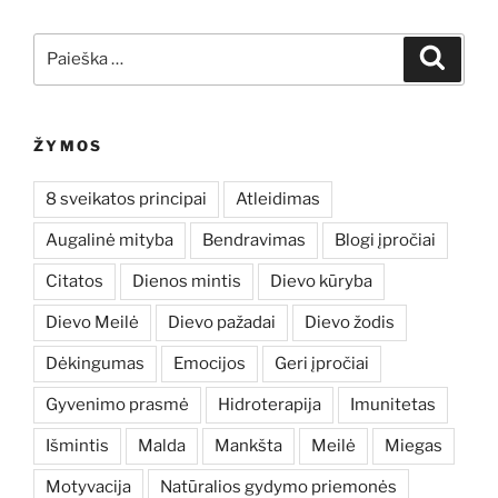
Ieškoti:
Ieškoti
ŽYMOS
8 sveikatos principai
Atleidimas
Augalinė mityba
Bendravimas
Blogi įpročiai
Citatos
Dienos mintis
Dievo kūryba
Dievo Meilė
Dievo pažadai
Dievo žodis
Dėkingumas
Emocijos
Geri įpročiai
Gyvenimo prasmė
Hidroterapija
Imunitetas
Išmintis
Malda
Mankšta
Meilė
Miegas
Motyvacija
Natūralios gydymo priemonės