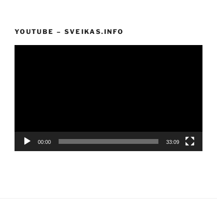
YOUTUBE – SVEIKAS.INFO
Video
grotuvas
00:00
33:09