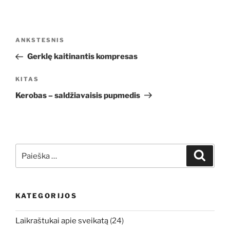
Navigacija
Ankstesnis
ANKSTESNIS
tarp
įrašas
Gerklę kaitinantis kompresas
įrašų
Kitas
KITAS
įrašas
Kerobas – saldžiavaisis pupmedis
Ieškoti:
Ieškoti
KATEGORIJOS
Laikraštukai apie sveikatą
(24)