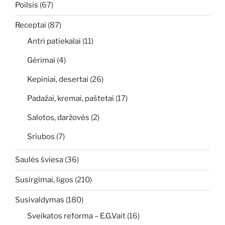
Poilsis
(67)
Receptai
(87)
Antri patiekalai
(11)
Gėrimai
(4)
Kepiniai, desertai
(26)
Padažai, kremai, paštetai
(17)
Salotos, daržovės
(2)
Sriubos
(7)
Saulės šviesa
(36)
Susirgimai, ligos
(210)
Susivaldymas
(180)
Sveikatos reforma – E.G.Vait
(16)