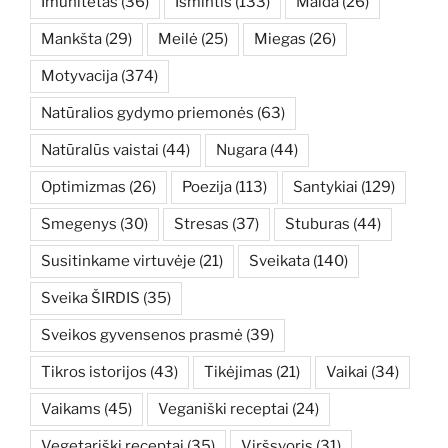
Imunitetas
(36)
Išmintis
(133)
Malda
(26)
Mankšta
(29)
Meilė
(25)
Miegas
(26)
Motyvacija
(374)
Natūralios gydymo priemonės
(63)
Natūralūs vaistai
(44)
Nugara
(44)
Optimizmas
(26)
Poezija
(113)
Santykiai
(129)
Smegenys
(30)
Stresas
(37)
Stuburas
(44)
Susitinkame virtuvėje
(21)
Sveikata
(140)
Sveika ŠIRDIS
(35)
Sveikos gyvensenos prasmė
(39)
Tikros istorijos
(43)
Tikėjimas
(21)
Vaikai
(34)
Vaikams
(45)
Veganiški receptai
(24)
Vegetariški receptai
(35)
Viršsvoris
(31)