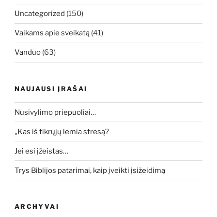
Uncategorized
(150)
Vaikams apie sveikatą
(41)
Vanduo
(63)
NAUJAUSI ĮRAŠAI
Nusivylimo priepuoliai…
„Kas iš tikrųjų lemia stresą?
Jei esi įžeistas…
Trys Biblijos patarimai, kaip įveikti įsižeidimą
ARCHYVAI