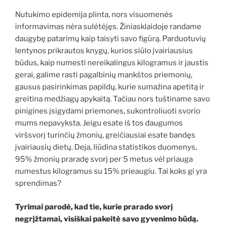
Nutukimo epidemija plinta, nors visuomenės
informavimas nėra sulėtėjęs. Žiniasklaidoje randame
daugybę patarimų kaip taisyti savo figūrą. Parduotuvių
lentynos prikrautos knygų, kurios siūlo įvairiausius
būdus, kaip numesti nereikalingus kilogramus ir jaustis
gerai, galime rasti pagalbinių mankštos priemonių,
gausus pasirinkimas papildų, kurie sumažina apetitą ir
greitina medžiagų apykaitą. Tačiau nors tuštiname savo
pinigines įsigydami priemones, sukontroliuoti svorio
mums nepavyksta. Jeigu esate iš tos daugumos
viršsvorį turinčių žmonių, greičiausiai esate bandęs
įvairiausių dietų. Deja, liūdina statistikos duomenys,
95% žmonių praradę svorį per 5 metus vėl priauga
numestus kilogramus su 15% prieaugiu. Tai koks gi yra
sprendimas?
Tyrimai parodė, kad tie, kurie prarado svorį
negrįžtamai, visiškai pakeitė savo gyvenimo būdą.