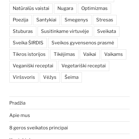
Natūralūs vaistai
Nugara
Optimizmas
Poezija
Santykiai
Smegenys
Stresas
Stuburas
Susitinkame virtuvėje
Sveikata
Sveika ŠIRDIS
Sveikos gyvensenos prasmė
Tikros istorijos
Tikėjimas
Vaikai
Vaikams
Veganiški receptai
Vegetariški receptai
Viršsvoris
Vėžys
Šeima
Pradžia
Apie mus
8 geros sveikatos principai