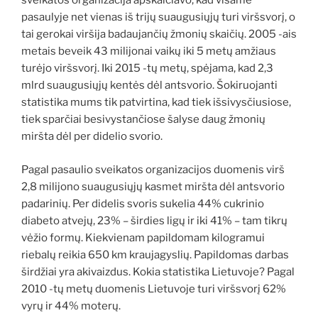
sveikatos organizacija apskaičiavo, kad visame
pasaulyje net vienas iš trijų suaugusiųjų turi viršsvorį, o
tai gerokai viršija badaujančių žmonių skaičių. 2005 -ais
metais beveik 43 milijonai vaikų iki 5 metų amžiaus
turėjo viršsvorį. Iki 2015 -tų metų, spėjama, kad 2,3
mlrd suaugusiųjų kentės dėl antsvorio. Šokiruojanti
statistika mums tik patvirtina, kad tiek išsivysčiusiose,
tiek sparčiai besivystančiose šalyse daug žmonių
miršta dėl per didelio svorio.
Pagal pasaulio sveikatos organizacijos duomenis virš
2,8 milijono suaugusiųjų kasmet miršta dėl antsvorio
padarinių. Per didelis svoris sukelia 44% cukrinio
diabeto atvejų, 23% – širdies ligų ir iki 41% – tam tikrų
vėžio formų. Kiekvienam papildomam kilogramui
riebalų reikia 650 km kraujagyslių. Papildomas darbas
širdžiai yra akivaizdus. Kokia statistika Lietuvoje? Pagal
2010 -tų metų duomenis Lietuvoje turi viršsvorį 62%
vyrų ir 44% moterų.