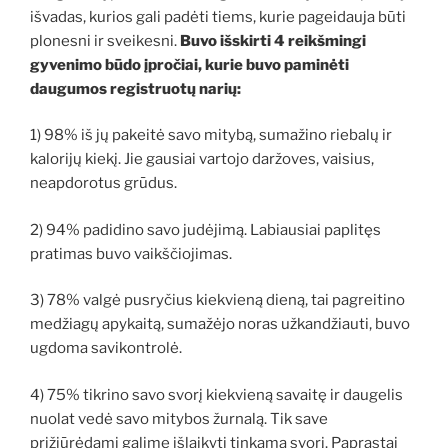
išvadas, kurios gali padėti tiems, kurie pageidauja būti
plonesni ir sveikesni.
Buvo išskirti 4 reikšmingi
gyvenimo būdo įpročiai, kurie buvo paminėti
daugumos registruotų narių:
1) 98% iš jų pakeitė savo mitybą, sumažino riebalų ir
kalorijų kiekį. Jie gausiai vartojo daržoves, vaisius,
neapdorotus grūdus.
2) 94% padidino savo judėjimą. Labiausiai paplitęs
pratimas buvo vaikščiojimas.
3) 78% valgė pusryčius kiekvieną dieną, tai pagreitino
medžiagų apykaitą, sumažėjo noras užkandžiauti, buvo
ugdoma savikontrolė.
4) 75% tikrino savo svorį kiekvieną savaitę ir daugelis
nuolat vedė savo mitybos žurnalą. Tik save
prižiūrėdami galime išlaikyti tinkamą svorį. Paprastai