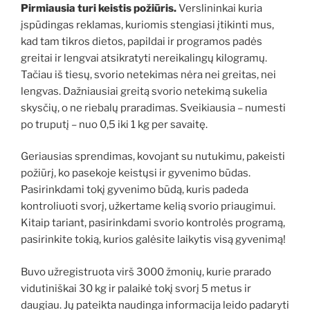
Pirmiausia turi keistis požiūris.
Verslininkai kuria
įspūdingas reklamas, kuriomis stengiasi įtikinti mus,
kad tam tikros dietos, papildai ir programos padės
greitai ir lengvai atsikratyti nereikalingų kilogramų.
Tačiau iš tiesų, svorio netekimas nėra nei greitas, nei
lengvas. Dažniausiai greitą svorio netekimą sukelia
skysčių, o ne riebalų praradimas. Sveikiausia – numesti
po truputį – nuo 0,5 iki 1 kg per savaitę.
Geriausias sprendimas, kovojant su nutukimu, pakeisti
požiūrį, ko pasekoje keistųsi ir gyvenimo būdas.
Pasirinkdami tokį gyvenimo būdą, kuris padeda
kontroliuoti svorį, užkertame kelią svorio priaugimui.
Kitaip tariant, pasirinkdami svorio kontrolės programą,
pasirinkite tokią, kurios galėsite laikytis visą gyvenimą!
Buvo užregistruota virš 3000 žmonių, kurie prarado
vidutiniškai 30 kg ir palaikė tokį svorį 5 metus ir
daugiau. Jų pateikta naudinga informacija leido padaryti