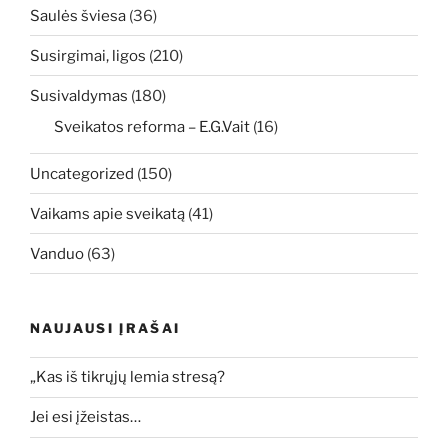
Saulės šviesa
(36)
Susirgimai, ligos
(210)
Susivaldymas
(180)
Sveikatos reforma – E.G.Vait
(16)
Uncategorized
(150)
Vaikams apie sveikatą
(41)
Vanduo
(63)
NAUJAUSI ĮRAŠAI
„Kas iš tikrųjų lemia stresą?
Jei esi įžeistas…