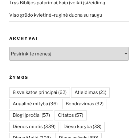
Trys Biblijos patarimai, kaip įveikti įsižeidimą
Viso grūdo kvietinė–ruginė duona su raugu
ARCHYVAI
Archyvai
ŽYMOS
8 sveikatos principai
(62)
Atleidimas
(21)
Augalinė mityba
(36)
Bendravimas
(92)
Blogi įpročiai
(57)
Citatos
(57)
Dienos mintis
(339)
Dievo kūryba
(38)
Dievo Meilė
(203)
Dievo pažadai
(89)