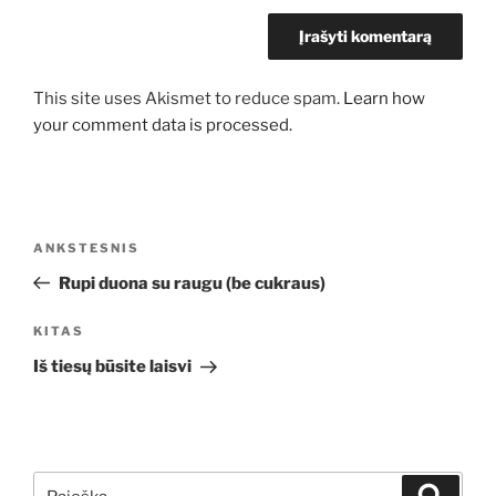
This site uses Akismet to reduce spam.
Learn how
your comment data is processed.
Navigacija
Ankstesnis
ANKSTESNIS
tarp
įrašas
Rupi duona su raugu (be cukraus)
įrašų
Kitas
KITAS
įrašas
Iš tiesų būsite laisvi
Ieškoti:
Ieškoti