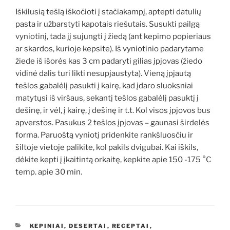
Iškilusią tešlą iškočioti į stačiakampį, aptepti datulių
pasta ir užbarstyti kapotais riešutais. Susukti pailgą
vyniotinį, tada jį sujungti į žiedą (ant kepimo popieriaus
ar skardos, kurioje kepsite). Iš vyniotinio padarytame
žiede iš išorės kas 3 cm padaryti gilias įpjovas (žiedo
vidinė dalis turi likti nesupjaustyta). Vieną įpjautą
tešlos gabalėlį pasukti į kairę, kad įdaro sluoksniai
matytųsi iš viršaus, sekantį tešlos gabalėlį pasuktį į
dešinę, ir vėl, į kairę, į dešinę ir t.t. Kol visos įpjovos bus
apverstos. Pasukus 2 tešlos įpjovas – gaunasi širdelės
forma. Paruoštą vyniotį pridenkite rankšluosčiu ir
šiltoje vietoje palikite, kol pakils dvigubai. Kai iškils,
dėkite kepti į įkaitintą orkaitę, kepkite apie 150 -175 °C
temp. apie 30 min.
KATEGORIJOS
KEPINIAI, DESERTAI
,
RECEPTAI
,