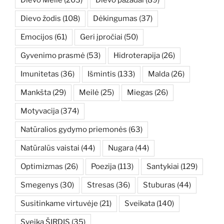
Dievo žodis
(108)
Dėkingumas
(37)
Emocijos
(61)
Geri įpročiai
(50)
Gyvenimo prasmė
(53)
Hidroterapija
(26)
Imunitetas
(36)
Išmintis
(133)
Malda
(26)
Mankšta
(29)
Meilė
(25)
Miegas
(26)
Motyvacija
(374)
Natūralios gydymo priemonės
(63)
Natūralūs vaistai
(44)
Nugara
(44)
Optimizmas
(26)
Poezija
(113)
Santykiai
(129)
Smegenys
(30)
Stresas
(36)
Stuburas
(44)
Susitinkame virtuvėje
(21)
Sveikata
(140)
Sveika ŠIRDIS
(35)