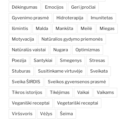
Dėkingumas
Emocijos
Geri įpročiai
Gyvenimo prasmė
Hidroterapija
Imunitetas
Išmintis
Malda
Mankšta
Meilė
Miegas
Motyvacija
Natūralios gydymo priemonės
Natūralūs vaistai
Nugara
Optimizmas
Poezija
Santykiai
Smegenys
Stresas
Stuburas
Susitinkame virtuvėje
Sveikata
Sveika ŠIRDIS
Sveikos gyvensenos prasmė
Tikros istorijos
Tikėjimas
Vaikai
Vaikams
Veganiški receptai
Vegetariški receptai
Viršsvoris
Vėžys
Šeima