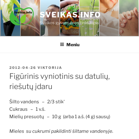
Eiti
prie
SVEIKAS.INFO
turinio
Sveikos gyvensenos tinklalapis
Meniu
PASKELBTA
2012-04-26
VIKTORIJA
Figūrinis vyniotinis su datulių,
riešutų įdaru
Šilto vandens – 2/3 stikl.
Cukraus – 1 v.š.
Mielių presuotų – 10 g (arba 1 a.š. (4 g) sausų)
Mieles su cukrumi pakildinti šiltame vandenyje.