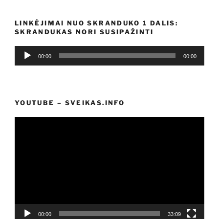
LINKĖJIMAI NUO SKRANDUKO 1 DALIS:
SKRANDUKAS NORI SUSIPAŽINTI
Audio
00:00
00:00
grotuvas
YOUTUBE – SVEIKAS.INFO
Video
grotuvas
00:00
33:09