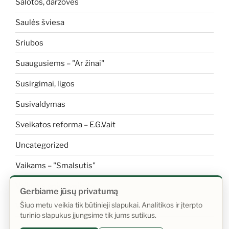
Salotos, daržovės
Saulės šviesa
Sriubos
Suaugusiems – "Ar žinai"
Susirgimai, ligos
Susivaldymas
Sveikatos reforma – E.G.Vait
Uncategorized
Vaikams – "Smalsutis"
Vaikams apie sveikatą
Gerbiame jūsų privatumą
Šiuo metu veikia tik būtinieji slapukai. Analitikos ir įterpto
Vanduo
turinio slapukus įjungsime tik jums sutikus.