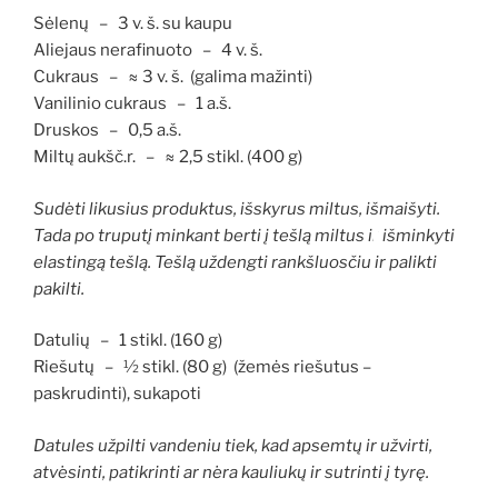
Sėlenų – 3 v. š. su kaupu
Aliejaus nerafinuoto – 4 v. š.
Cukraus – ≈ 3 v. š. (galima mažinti)
Vanilinio cukraus – 1 a.š.
Druskos – 0,5 a.š.
Miltų aukšč.r. – ≈ 2,5 stikl. (400 g)
Sudėti likusius produktus, išskyrus miltus, išmaišyti.
Tada po truputį minkant berti į tešlą miltus ir
išminkyti
elastingą tešlą. Tešlą uždengti rankšluosčiu ir palikti
pakilti.
Datulių – 1 stikl. (160 g)
Riešutų – ½ stikl. (80 g) (žemės riešutus –
paskrudinti), sukapoti
Datules užpilti vandeniu tiek, kad apsemtų ir užvirti,
atvėsinti, patikrinti ar nėra kauliukų ir sutrinti į tyrę.