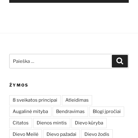
Ieškoti:
Ieškoti
ŽYMOS
8 sveikatos principai
Atleidimas
Augalinė mityba
Bendravimas
Blogi įpročiai
Citatos
Dienos mintis
Dievo kūryba
Dievo Meilė
Dievo pažadai
Dievo žodis