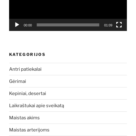
00:00
01:09
KATEGORIJOS
Antri patiekalai
Gėrimai
Kepiniai, desertai
Laikraštukai apie sveikatą
Maistas akims
Maistas arterijoms