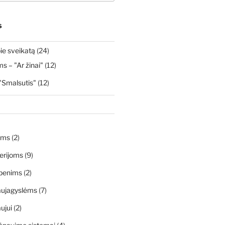
S
ie sveikatą
(24)
 – "Ar žinai"
(12)
"Smalsutis"
(12)
ims
(2)
erijoms
(9)
penims
(2)
aujagyslėms
(7)
ujui
(2)