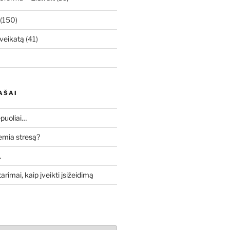
(150)
veikatą
(41)
AŠAI
puoliai…
lemia stresą?
…
tarimai, kaip įveikti įsižeidimą