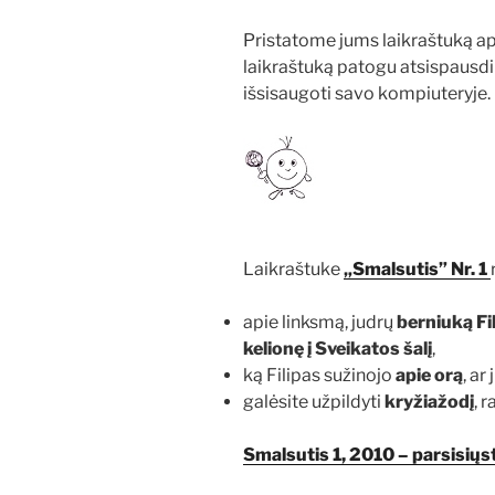
Pristatome jums laikraštuką a
laikraštuką patogu atsispausdinti
išsisaugoti savo kompiuteryje.
Laikraštuke
„Smalsutis” Nr. 1
apie linksmą, judrų
berniuką Fi
kelionę į Sveikatos šalį
,
ką Filipas sužinojo
apie orą
, ar
galėsite užpildyti
kryžiažodį
, 
Smalsutis 1, 2010 – parsisiųst