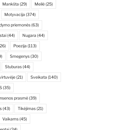
Mankšta
(29)
Meilė
(25)
Motyvacija
(374)
ydymo priemonės
(63)
stai
(44)
Nugara
(44)
26)
Poezija
(113)
9)
Smegenys
(30)
Stuburas
(44)
irtuvėje
(21)
Sveikata
(140)
S
(35)
ensenos prasmė
(39)
s
(43)
Tikėjimas
(21)
Vaikams
(45)
eptai
(24)