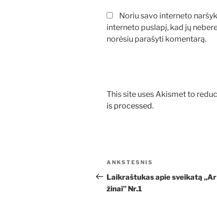
Noriu savo interneto naršykl
interneto puslapį, kad jų neberei
norėsiu parašyti komentarą.
This site uses Akismet to red
is processed.
Navigacija
Ankstesnis
ANKSTESNIS
tarp
įrašas
Laikraštukas apie sveikatą „Ar
žinai” Nr.1
įrašų