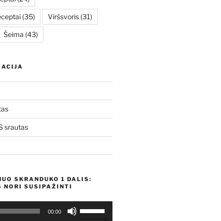
eceptai
(35)
Viršsvoris
(31)
Šeima
(43)
ACIJA
tas
 srautas
NUO SKRANDUKO 1 DALIS:
 NORI SUSIPAŽINTI
Naudokite
00:00
aukštyn/