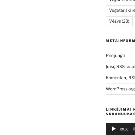
Vegetariški r
Vėžys
(28)
METAINFORM
Prisijungti
Įrašų RSS srau
Komentarų RSS
WordPress.org
LINKĖJIMAI 
SKRANDUKAS
Audio
00:00
grotuvas