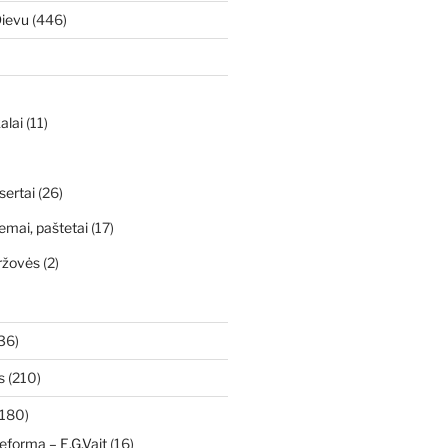
Dievu
(446)
alai
(11)
sertai
(26)
emai, paštetai
(17)
ržovės
(2)
36)
s
(210)
180)
eforma – E.G.Vait
(16)