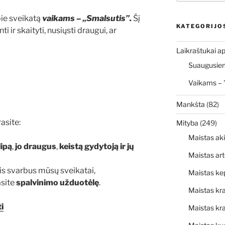
pie sveikatą
v
aikams – „Smalsutis”.
Šį
KATEGORIJO
 ir skaityti, nusiųsti draugui, ar
Laikraštukai ap
Suaugusiems
Vaikams – 
Mankšta
(82)
rasite:
Mityba
(249)
Maistas ak
lipą
,
jo draugus
,
keistą gydytoją ir jų
Maistas art
 jis svarbus mūsų sveikatai,
Maistas ke
rasite
spalvinimo užduotėlę
.
Maistas kr
i
Maistas kra