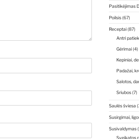
Pasitikėjimas 
Poilsis
(67)
Receptai
(87)
Antri patiek
Gėrimai
(4)
Kepiniai, de
Padažai, kr
Salotos, da
Sriubos
(7)
Saulės šviesa
(
Susirgimai, ligo
Susivaldymas
(
Sveikatos r