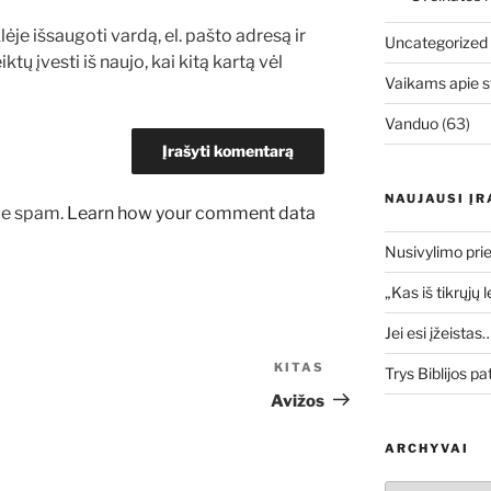
ėje išsaugoti vardą, el. pašto adresą ir
Uncategorized
ktų įvesti iš naujo, kai kitą kartą vėl
Vaikams apie s
Vanduo
(63)
NAUJAUSI ĮR
uce spam.
Learn how your comment data
Nusivylimo prie
„Kas iš tikrųjų 
Jei esi įžeistas
KITAS
Kitas
Trys Biblijos pa
įrašas
Avižos
ARCHYVAI