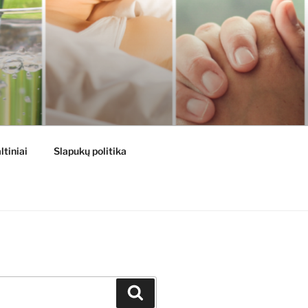
ltiniai
Slapukų politika
Ieškoti