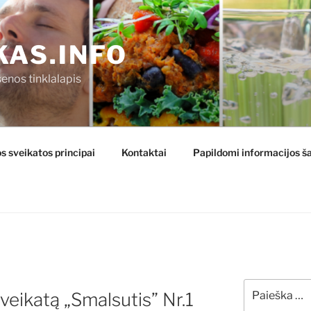
KAS.INFO
enos tinklalapis
s sveikatos principai
Kontaktai
Papildomi informacijos ša
Ieškoti:
veikatą „Smalsutis” Nr.1