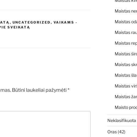
Maistas kv
Maistas ne
Maistas od
KATĄ
,
UNCATEGORIZED
,
VAIKAMS -
PIE SVEIKATĄ
Maistas rau
Maistas rep
Maistas šir
Maistas skr
Maistas šl
Maistas vir
amas.
Būtini laukeliai pažymėti
*
Maistas ža
Maisto pro
Neklasifikuota
Oras
(42)