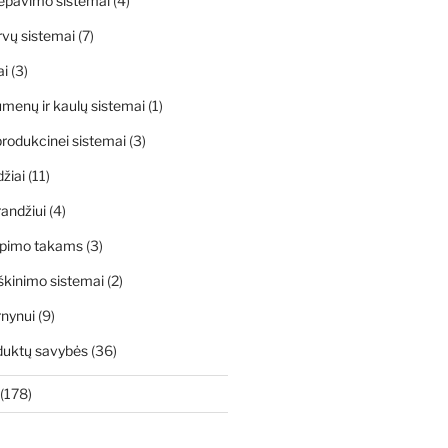
ėpavimo sistemai
(4)
rvų sistemai
(7)
ai
(3)
menų ir kaulų sistemai
(1)
rodukcinei sistemai
(3)
džiai
(11)
andžiui
(4)
apimo takams
(3)
škinimo sistemai
(2)
rnynui
(9)
duktų savybės
(36)
(178)