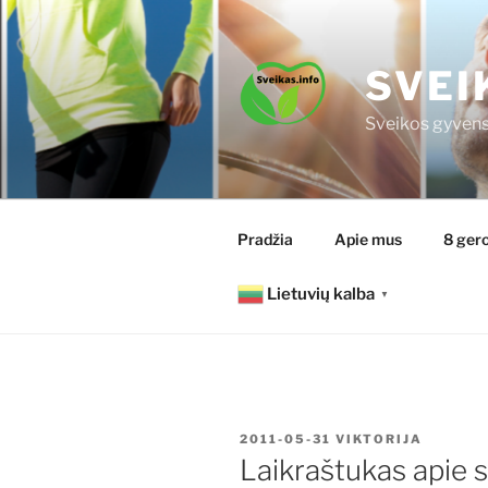
Eiti
prie
turinio
SVEI
Sveikos gyvens
Pradžia
Apie mus
8 gero
Lietuvių kalba
▼
PASKELBTA
2011-05-31
VIKTORIJA
Laikraštukas apie s