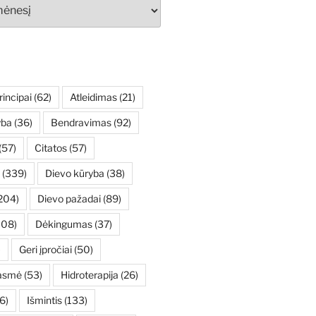
rincipai
(62)
Atleidimas
(21)
yba
(36)
Bendravimas
(92)
(57)
Citatos
(57)
(339)
Dievo kūryba
(38)
204)
Dievo pažadai
(89)
108)
Dėkingumas
(37)
)
Geri įpročiai
(50)
asmė
(53)
Hidroterapija
(26)
6)
Išmintis
(133)