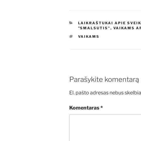
KATEGORIJOS
LAIKRAŠTUKAI APIE SVEI
"SMALSUTIS"
,
VAIKAMS A
ŽYMOS
VAIKAMS
Parašykite komentarą
El. pašto adresas nebus skelbi
Komentaras
*