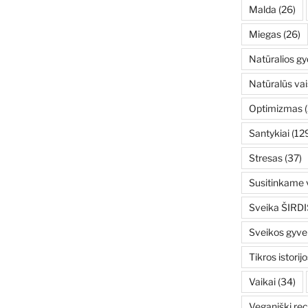
Malda
(26)
Miegas
(26)
Natūralios g
Natūralūs vai
Optimizmas
(
Santykiai
(12
Stresas
(37)
Susitinkame v
Sveika ŠIRDI
Sveikos gyv
Tikros istorijo
Vaikai
(34)
Veganiški rec