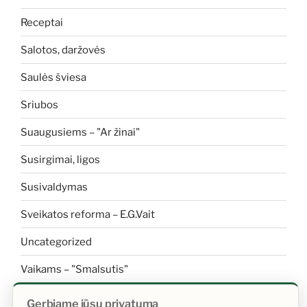
Receptai
Salotos, daržovės
Saulės šviesa
Sriubos
Suaugusiems – "Ar žinai"
Susirgimai, ligos
Susivaldymas
Sveikatos reforma – E.G.Vait
Uncategorized
Vaikams – "Smalsutis"
Vaikams apie sveikatą
Gerbiame jūsų privatumą