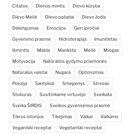
Citatos
Dienos mintis
Dievo kūryba
Dievo Meilė
Dievo pažadai
Dievo žodis
Dėkingumas
Emocijos
Geri įpročiai
Gyvenimo prasmė
Hidroterapija
Imunitetas
Išmintis
Malda
Mankšta
Meilė
Miegas
Motyvacija
Natūralios gydymo priemonės
Natūralūs vaistai
Nugara
Optimizmas
Poezija
Santykiai
Smegenys
Stresas
Stuburas
Susitinkame virtuvėje
Sveikata
Sveika ŠIRDIS
Sveikos gyvensenos prasmė
Tikros istorijos
Tikėjimas
Vaikai
Vaikams
Veganiški receptai
Vegetariški receptai