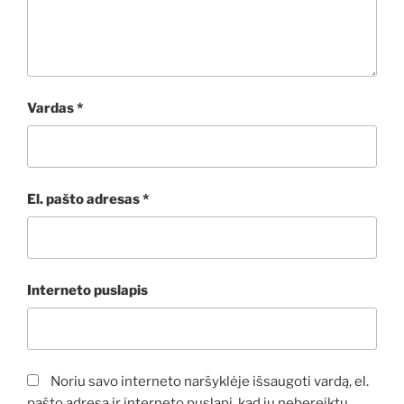
Vardas
*
El. pašto adresas
*
Interneto puslapis
Noriu savo interneto naršyklėje išsaugoti vardą, el.
pašto adresą ir interneto puslapį, kad jų nebereiktų