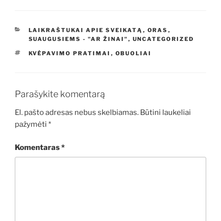
KATEGORIJOS
LAIKRAŠTUKAI APIE SVEIKATĄ
,
ORAS
,
SUAUGUSIEMS - "AR ŽINAI"
,
UNCATEGORIZED
ŽYMOS
KVĖPAVIMO PRATIMAI
,
OBUOLIAI
Parašykite komentarą
El. pašto adresas nebus skelbiamas.
Būtini laukeliai
pažymėti
*
Komentaras
*