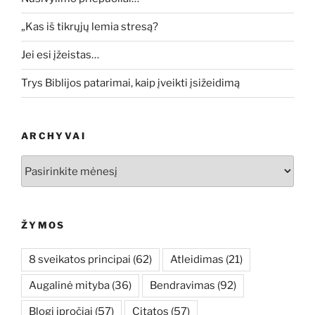
„Kas iš tikrųjų lemia stresą?
Jei esi įžeistas…
Trys Biblijos patarimai, kaip įveikti įsižeidimą
ARCHYVAI
Archyvai
ŽYMOS
8 sveikatos principai
(62)
Atleidimas
(21)
Augalinė mityba
(36)
Bendravimas
(92)
Blogi įpročiai
(57)
Citatos
(57)