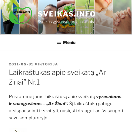
Eiti
prie
SVEIKAS.INFO
turinio
Sveikos gyvensenos tinklalapis
Meniu
PASKELBTA
2011-05-31
VIKTORIJA
Laikraštukas apie sveikatą „Ar
žinai” Nr.1
Pristatome jums laikraštuką apie sveikatą
vyresniems
ir suaugusiems – „Ar Žinai”.
Šį laikraštuką patogu
atsispausdinti ir skaityti, nusiųsti draugui, ar išsisaugoti
savo kompiuteryje.