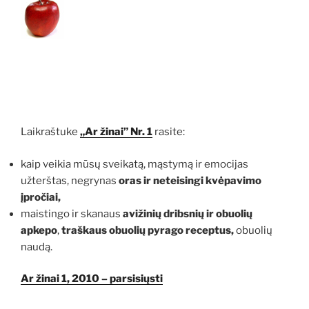
Laikraštuke
„Ar žinai” Nr. 1
rasite:
kaip veikia mūsų sveikatą, mąstymą ir emocijas
užterštas, negrynas
oras ir neteisingi kvėpavimo
įpročiai,
maistingo ir skanaus
avižinių dribsnių ir obuolių
apkepo
,
traškaus obuolių pyrago receptus,
obuolių
naudą.
Ar žinai 1, 2010 – parsisiųsti