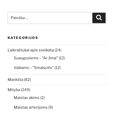
Ieškoti:
Ieškoti
KATEGORIJOS
Laikraštukai apie sveikatą
(24)
Suaugusiems – "Ar žinai"
(12)
Vaikams – "Smalsutis"
(12)
Mankšta
(82)
Mityba
(249)
Maistas akims
(2)
Maistas arterijoms
(9)