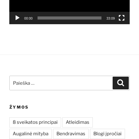
00:00
33:09
Ieškoti:
Ieškoti
ŽYMOS
8 sveikatos principai
Atleidimas
Augalinė mityba
Bendravimas
Blogi įpročiai