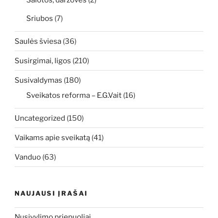
Salotos, daržovės
(2)
Sriubos
(7)
Saulės šviesa
(36)
Susirgimai, ligos
(210)
Susivaldymas
(180)
Sveikatos reforma – E.G.Vait
(16)
Uncategorized
(150)
Vaikams apie sveikatą
(41)
Vanduo
(63)
NAUJAUSI ĮRAŠAI
Nusivylimo priepuoliai…