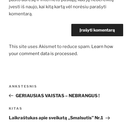
įvesti iš naujo, kai kitą kartą vėl norėsiu parašyti
komentarą.
This site uses Akismet to reduce spam.
Learn how
your comment data is processed.
Navigacija
Ankstesnis
ANKSTESNIS
tarp
įrašas
GERIAUSIAS VAISTAS – NEBRANGUS !
įrašų
Kitas
KITAS
įrašas
Laikraštukas apie sveikatą „Smalsutis” Nr.1