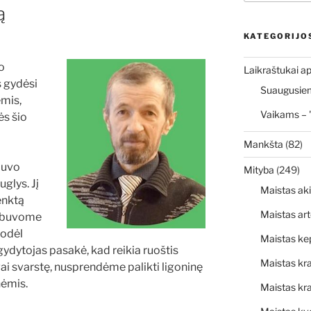
ą
KATEGORIJO
o
Laikraštukai ap
s gydėsi
Suaugusiems
mis,
Vaikams – 
ės šio
Mankšta
(82)
buvo
Mityba
(249)
glys. Jį
Maistas ak
enktą
Maistas art
 Nebuvome
todėl
Maistas ke
ydytojas pasakė, kad reikia ruoštis
Maistas kr
lgai svarstę, nusprendėme palikti ligoninę
nėmis.
Maistas kra