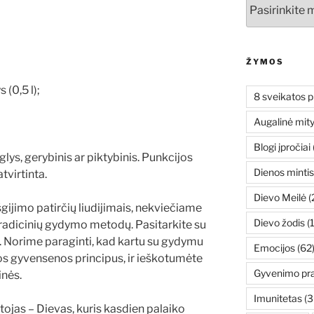
Archyvai
ŽYMOS
 (0,5 l);
8 sveikatos p
Augalinė mit
Blogi įpročiai
lys, gerybinis ar piktybinis. Punkcijos
Dienos mintis
virtinta.
Dievo Meilė
(
ijimo patirčių liudijimais, nekviečiame
Dievo žodis
(
 tradicinių gydymo metodų. Pasitarkite su
. Norime paraginti, kad kartu su gydymu
Emocijos
(62
os gyvensenos principus, ir ieškotumėte
Gyvenimo pr
inės.
Imunitetas
(3
ojas – Dievas, kuris kasdien palaiko