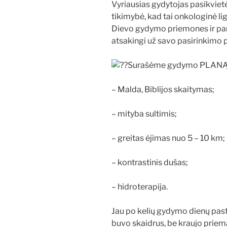
Vyriausias gydytojas pasikvietė 
tikimybė, kad tai onkologinė 
Dievo gydymo priemones ir pa
atsakingi už savo pasirinkimo
Surašėme gydymo PLANĄ
– Malda, Biblijos skaitymas;
– mityba sultimis;
– greitas ėjimas nuo 5 – 10 km;
– kontrastinis dušas;
– hidroterapija.
Jau po kelių gydymo dienų pas
buvo skaidrus, be kraujo priemai