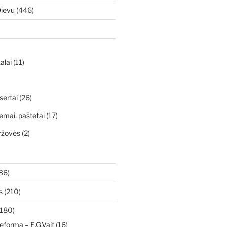
Dievu
(446)
alai
(11)
sertai
(26)
emai, paštetai
(17)
ržovės
(2)
36)
s
(210)
180)
eforma – E.G.Vait
(16)