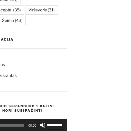
eceptai
(35)
Viršsvoris
(31)
Šeima
(43)
ACIJA
tas
 srautas
NUO SKRANDUKO 1 DALIS:
 NORI SUSIPAŽINTI
Naudokite
00:00
aukštyn/