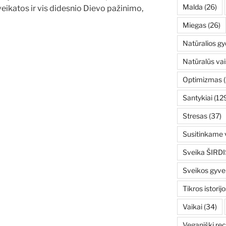
Malda
(26)
ikatos ir vis didesnio Dievo pažinimo,
Miegas
(26)
Natūralios g
Natūralūs vai
Optimizmas
(
Santykiai
(12
Stresas
(37)
Susitinkame v
Sveika ŠIRDI
Sveikos gyv
Tikros istorijo
Vaikai
(34)
Veganiški rec