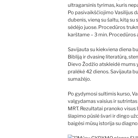
ultragarsinis tyrimas, kuris n
Po pasivaikščiojimo Vasilijus
dubenis, vieną su šaltu, kitą su
sėdėjo juose. Procedūros trukm
karštame – 3 min. Procedūros a
Savijauta su kiekviena diena bu
Bibliją ir dvasinę literatūrą, s
Dievo Žodžio atskleidė mums y
pralėkė 42 dienos. Savijauta b
sumažėjo.
Po gydymosi sultimis kurso, Vasi
valgydamas vaisius ir sutrintas
MRT. Rezultatai pranoko visus l
šlapimo pūslė švari ir dingo už
baigėsi mūsų istorija su diagno