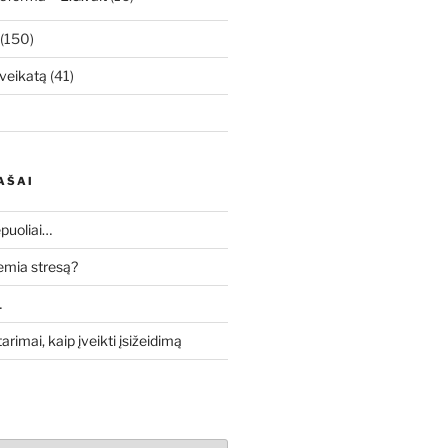
(150)
veikatą
(41)
AŠAI
puoliai…
lemia stresą?
…
tarimai, kaip įveikti įsižeidimą