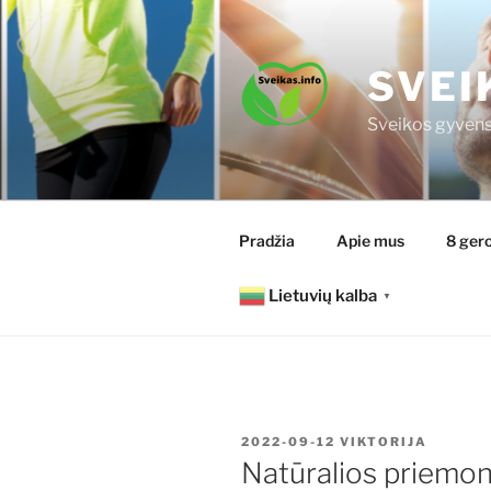
Eiti
prie
turinio
SVEI
Sveikos gyvens
Pradžia
Apie mus
8 gero
Lietuvių kalba
▼
PASKELBTA
2022-09-12
VIKTORIJA
Natūralios priemon