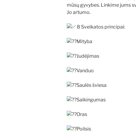
mūsų gyvybes. Linkime jums sve
Jo artumo.
8 Sveikatos principai:
Mityba
Judėjimas
Vanduo
Saulės šviesa
Saikingumas
Oras
Poilsis