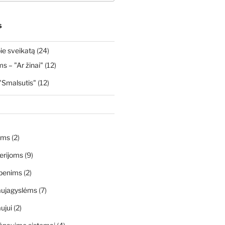
S
ie sveikatą
(24)
 – "Ar žinai"
(12)
"Smalsutis"
(12)
ims
(2)
erijoms
(9)
penims
(2)
aujagyslėms
(7)
ujui
(2)