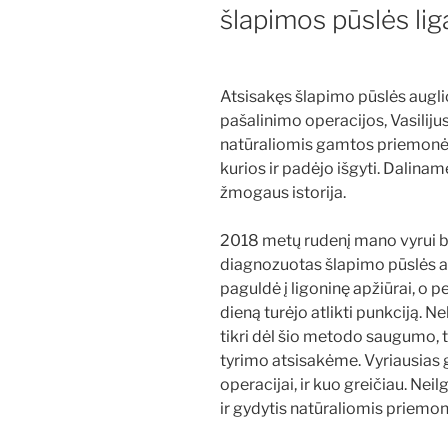
šlapimos pūslės lig
Atsisakęs šlapimo pūslės augli
pašalinimo operacijos, Vasiliju
natūraliomis gamtos priemonė
kurios ir padėjo išgyti. Dalinam
žmogaus istorija.
2018 metų rudenį mano vyrui 
diagnozuotas šlapimo pūslės au
paguldė į ligoninę apžiūrai, o p
dieną turėjo atlikti punkciją.
tikri dėl šio metodo saugumo, 
tyrimo atsisakėme. Vyriausias g
operacijai, ir kuo greičiau. Nei
ir gydytis natūraliomis priemo