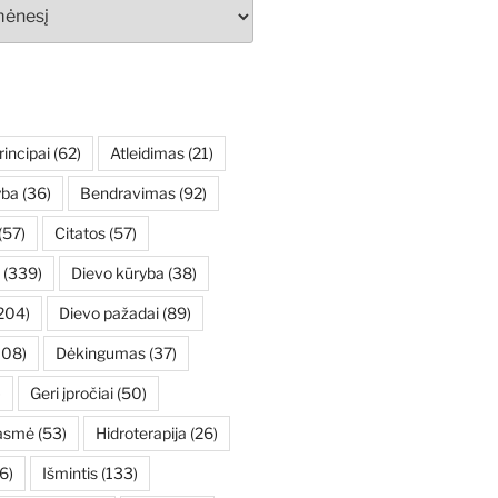
rincipai
(62)
Atleidimas
(21)
yba
(36)
Bendravimas
(92)
(57)
Citatos
(57)
(339)
Dievo kūryba
(38)
204)
Dievo pažadai
(89)
108)
Dėkingumas
(37)
)
Geri įpročiai
(50)
asmė
(53)
Hidroterapija
(26)
6)
Išmintis
(133)