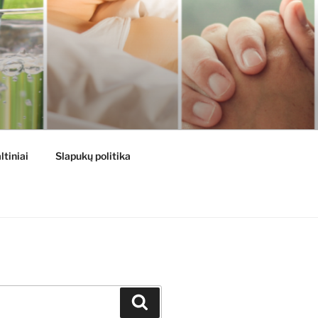
ltiniai
Slapukų politika
Ieškoti