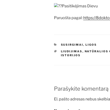
Pasitikėjimas Dievu
Paruošta pagal:
https://8dokto
KATEGORIJOS
SUSIRGIMAI, LIGOS
ŽYMOS
LIUDIJIMAS
,
NATŪRALIOS
ISTORIJOS
Parašykite komentarą
El. pašto adresas nebus skelbi