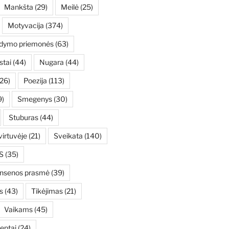
Mankšta
(29)
Meilė
(25)
Motyvacija
(374)
ydymo priemonės
(63)
stai
(44)
Nugara
(44)
26)
Poezija
(113)
9)
Smegenys
(30)
Stuburas
(44)
irtuvėje
(21)
Sveikata
(140)
S
(35)
ensenos prasmė
(39)
s
(43)
Tikėjimas
(21)
Vaikams
(45)
eptai
(24)