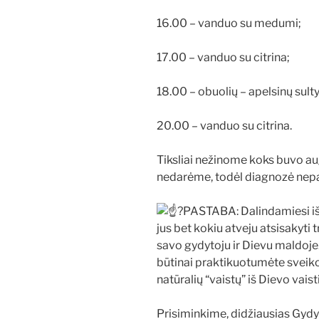
16.00 – vanduo su medumi;
17.00 – vanduo su citrina;
18.00 – obuolių – apelsinų sultys
20.00 – vanduo su citrina.
Tiksliai nežinome koks buvo aug
nedarėme, todėl diagnozė nepat
PASTABA: Dalindamiesi išg
jus bet kokiu atveju atsisakyti
savo gydytoju ir Dievu maldoje
būtinai praktikuotumėte sveik
natūralių “vaistų” iš Dievo vaist
Prisiminkime, didžiausias Gydyt