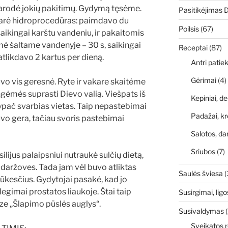
eparodė jokių pakitimų. Gydymą tęsėme.
Pasitikėjimas 
 darė hidroprocedūras: paimdavo du
Poilsis
(67)
 saikingai karštu vandeniu, ir pakaitomis
ė šaltame vandenyje – 30 s, saikingai
Receptai
(87)
tlikdavo 2 kartus per dieną.
Antri patiek
Gėrimai
(4)
vo vis geresnė. Ryte ir vakare skaitėme
tengėmės suprasti Dievo valią. Viešpats iš
Kepiniai, de
pač svarbias vietas. Taip nepastebimai
Padažai, kr
uvo gera, tačiau svoris pastebimai
Salotos, da
Sriubos
(7)
lijus palaipsniui nutraukė sulčių dietą,
 daržoves. Tada jam vėl buvo atliktas
Saulės šviesa
(
ūkesčius. Gydytojai pasakė, kad jo
degimai prostatos liaukoje. Štai taip
Susirgimai, ligo
ze „Šlapimo pūslės auglys“.
Susivaldymas
(
Sveikatos r