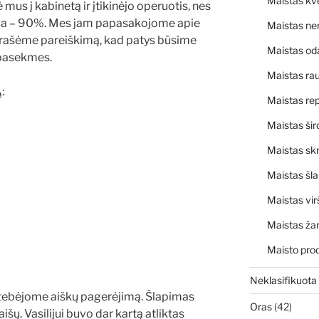
Maistas kv
mus į kabinetą ir įtikinėjo operuotis, nes
liga – 90%. Mes jam papasakojome apie
Maistas ne
rašėme pareiškimą, kad patys būsime
Maistas od
 pasekmes.
Maistas rau
:
Maistas rep
Maistas šir
Maistas skr
Maistas šl
Maistas vir
Maistas ža
Maisto pro
Neklasifikuota
tebėjome aiškų pagerėjimą. Šlapimas
Oras
(42)
šų. Vasilijui buvo dar kartą atliktas