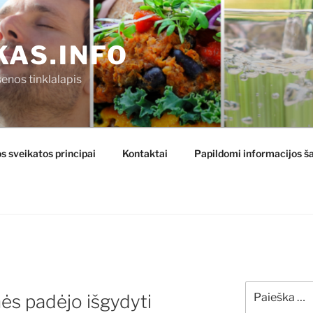
KAS.INFO
enos tinklalapis
s sveikatos principai
Kontaktai
Papildomi informacijos ša
Ieškoti:
ės padėjo išgydyti