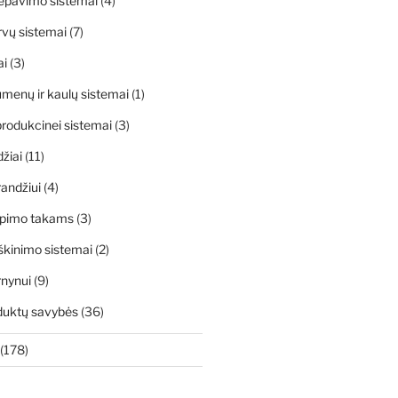
ėpavimo sistemai
(4)
rvų sistemai
(7)
ai
(3)
menų ir kaulų sistemai
(1)
rodukcinei sistemai
(3)
džiai
(11)
andžiui
(4)
apimo takams
(3)
škinimo sistemai
(2)
rnynui
(9)
duktų savybės
(36)
(178)