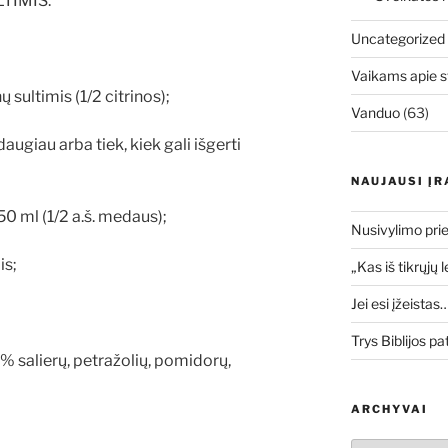
TIMIS:
Uncategorized
Vaikams apie s
 sultimis (1/2 citrinos);
Vanduo
(63)
daugiau arba tiek, kiek gali išgerti
NAUJAUSI ĮR
 ml (1/2 a.š. medaus);
Nusivylimo prie
is;
„Kas iš tikrųjų 
Jei esi įžeistas
Trys Biblijos pa
% salierų, petražolių, pomidorų,
ARCHYVAI