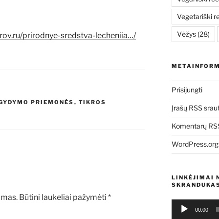
Vegetariški r
Vėžys
(28)
rov.ru/prirodnye-sredstva-lecheniia…/
METAINFORM
Prisijungti
 GYDYMO PRIEMONĖS
,
TIKROS
Įrašų RSS srau
Komentarų RSS
WordPress.org
LINKĖJIMAI 
SKRANDUKAS
amas.
Būtini laukeliai pažymėti
*
Audio
00:00
grotuvas