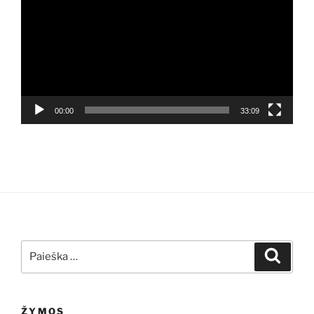
00:00
33:09
Ieškoti:
Ieškoti
ŽYMOS