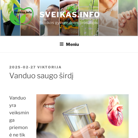
Eiti
prie
SVEIKAS.INFO
turinio
Sveikos gyvensenos tinklalapis
Meniu
PASKELBTA
2025-02-27
VIKTORIJA
Vanduo saugo širdį
Vanduo
yra
veiksmin
ga
priemon
ė ne tik