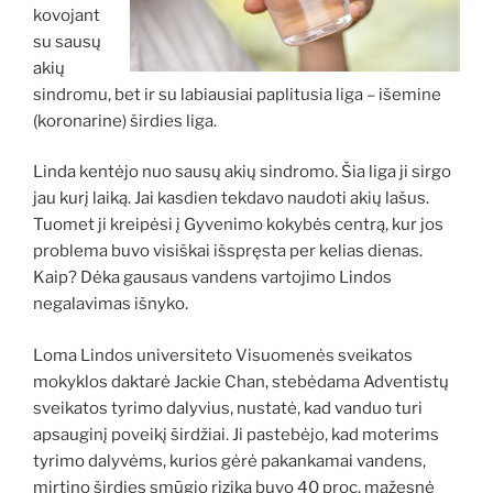
kovojant
su sausų
akių
sindromu, bet ir su labiausiai paplitusia liga – išemine
(koronarine) širdies liga.
Linda kentėjo nuo sausų akių sindromo. Šia liga ji sirgo
jau kurį laiką. Jai kasdien tekdavo naudoti akių lašus.
Tuomet ji kreipėsi į Gyvenimo kokybės centrą, kur jos
problema buvo visiškai išspręsta per kelias dienas.
Kaip? Dėka gausaus vandens vartojimo Lindos
negalavimas išnyko.
Loma Lindos universiteto Visuomenės sveikatos
mokyklos daktarė Jackie Chan, stebėdama Adventistų
sveikatos tyrimo dalyvius, nustatė, kad vanduo turi
apsauginį poveikį širdžiai. Ji pastebėjo, kad moterims
tyrimo dalyvėms, kurios gėrė pakankamai vandens,
mirtino širdies smūgio rizika buvo 40 proc. mažesnė