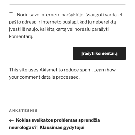
Noriu savo interneto naršyklėje išsaugoti vardą, el.
pašto adresą ir interneto puslapį, kad jų nebereiktų
įvesti iš naujo, kai kitą kartą vėl norėsiu parašyti
komentarą.
This site uses Akismet to reduce spam.
Learn how
your comment data is processed.
Navigacija
Ankstesnis
ANKSTESNIS
tarp
įrašas
Kokias sveikatos problemas sprendžia
įrašų
neurologas? | Klausimas gydytojui