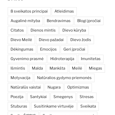
8 sveikatos principai
Atleidimas
Augalinė mityba
Bendravimas
Blogi įpročiai
Citatos
Dienos mintis
Dievo kūryba
Dievo Meilė
Dievo pažadai
Dievo žodis
Dėkingumas
Emocijos
Geri įpročiai
Gyvenimo prasmė
Hidroterapija
Imunitetas
Išmintis
Malda
Mankšta
Meilė
Miegas
Motyvacija
Natūralios gydymo priemonės
Natūralūs vaistai
Nugara
Optimizmas
Poezija
Santykiai
Smegenys
Stresas
Stuburas
Susitinkame virtuvėje
Sveikata