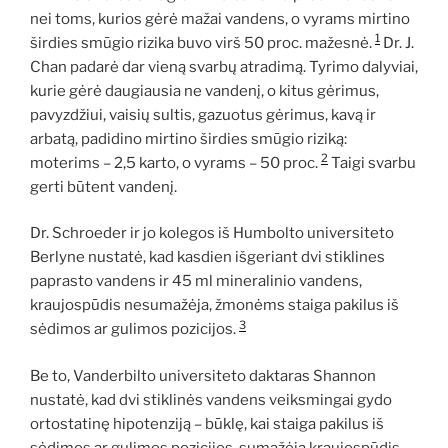
nei toms, kurios gėrė mažai vandens, o vyrams mirtino
1
širdies smūgio rizika buvo virš 50 proc. mažesnė.
Dr. J.
Chan padarė dar vieną svarbų atradimą. Tyrimo dalyviai,
kurie gėrė daugiausia ne vandenį, o kitus gėrimus,
pavyzdžiui, vaisių sultis, gazuotus gėrimus, kavą ir
arbatą, padidino mirtino širdies smūgio riziką:
2
moterims – 2,5 karto, o vyrams – 50 proc.
Taigi svarbu
gerti būtent vandenį.
Dr. Schroeder ir jo kolegos iš Humbolto universiteto
Berlyne nustatė, kad kasdien išgeriant dvi stiklines
paprasto vandens ir 45 ml mineralinio vandens,
kraujospūdis nesumažėja, žmonėms staiga pakilus iš
3
sėdimos ar gulimos pozicijos.
Be to, Vanderbilto universiteto daktaras Shannon
nustatė, kad dvi stiklinės vandens veiksmingai gydo
ortostatinę hipotenziją – būklę, kai staiga pakilus iš
sėdimos ar gulimos pozicijos, sumažėja kraujospūdis,