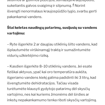
4
sukeliantis galvos svaigimą ir silpnumą.
Norint
išvengti nenormalaus kraujospūdžio lygio, svarbu gerti
pakankamai vandens.
Štai keletas naudingų patarimų, susijusių su vandens
vartojimu:
– Ryte išgerkite 2 ar daugiau stiklinių šilto vandens, kad
išplautumėte virškinamąjį traktą ir sumažintumėte
vidurių užkietėjimo riziką.
– Kasdien išgerkite 8–10 stiklinių vandens. Jei esate
fiziškai aktyvus, ypač kai oro temperatūra aukšta,
išgeriamo vandens kiekį galima padidinti iki 3 litrų, kad
išvengtumėte dehidratacijos. Tačiau visada
turėtumėte klausyti gydytojo patarimų dėl skysčių
vartojimo, nes kai kuriems žmonėms dėl širdies ar
inkstų nepakankamumo tenka riboti skysčių vartojimą.