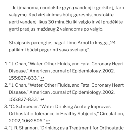
– Jei įmanoma, naudokite gryną vandenį ir gerkite jį tarp
valgymų. Kad virškinimas būtų geresnis, nustokite
gerti vandenį likus 30 minučių iki valgio ir vėl pradėkite
gerti praėjus maždaug 2 valandoms po valgio.
Straipsnis parengtas pagal Timo Arnotto knygą „24
patikimi būdai pagerinti savo sveikatą“.
“ J. Chan, “Water, Other Fluids, and Fatal Coronary Heart
Disease,” American Journal of Epidemiology, 2002,
155:827-833.”
↩︎
“ J. Chan, “Water, Other Fluids, and Fatal Coronary Heart
Disease,” American Journal of Epidemiology, 2002,
155:827-833.”
↩︎
“C. Schroeder, “Water Drinking Acutely Improves
Orthostatic Tolerance in Healthy Subjects,” Circulation,
2002, 106:2806.”
↩︎
“J. R. Shannon, “Drinking as a Treatment for Orthostatic