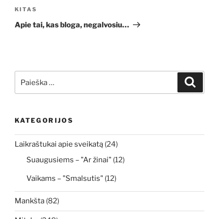
Kitas
KITAS
įrašas
Apie tai, kas bloga, negalvosiu…
Ieškoti:
Ieškoti
KATEGORIJOS
Laikraštukai apie sveikatą
(24)
Suaugusiems – "Ar žinai"
(12)
Vaikams – "Smalsutis"
(12)
Mankšta
(82)