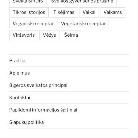
Sveika ŠIRDIS
Sveikos gyvensenos prasmė
Tikros istorijos
Tikėjimas
Vaikai
Vaikams
Veganiški receptai
Vegetariški receptai
Viršsvoris
Vėžys
Šeima
Pradžia
Apie mus
8 geros sveikatos principai
Kontaktai
Papildomi informacijos šaltiniai
Slapukų politika