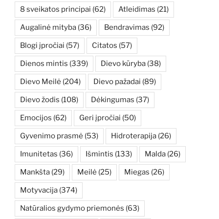
8 sveikatos principai
(62)
Atleidimas
(21)
Augalinė mityba
(36)
Bendravimas
(92)
Blogi įpročiai
(57)
Citatos
(57)
Dienos mintis
(339)
Dievo kūryba
(38)
Dievo Meilė
(204)
Dievo pažadai
(89)
Dievo žodis
(108)
Dėkingumas
(37)
Emocijos
(62)
Geri įpročiai
(50)
Gyvenimo prasmė
(53)
Hidroterapija
(26)
Imunitetas
(36)
Išmintis
(133)
Malda
(26)
Mankšta
(29)
Meilė
(25)
Miegas
(26)
Motyvacija
(374)
Natūralios gydymo priemonės
(63)