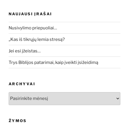
NAUJAUSI ĮRAŠAI
Nusivylimo priepuoliai…
„Kas iš tikrųjų lemia stresą?
Jei esi įžeistas…
Trys Biblijos patarimai, kaip įveikti įsižeidimą
ARCHYVAI
Archyvai
ŽYMOS