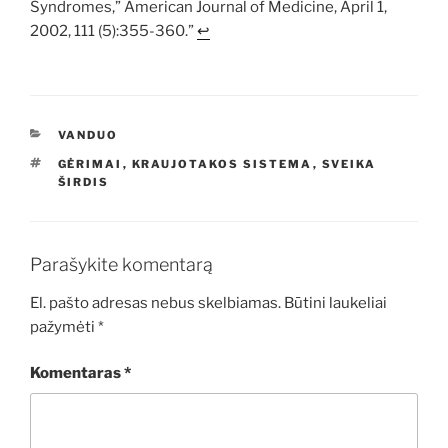
Syndromes,” American Journal of Medicine, April 1,
2002, 111 (5):355-360.”
↩︎
KATEGORIJOS
VANDUO
ŽYMOS
GĖRIMAI
,
KRAUJOTAKOS SISTEMA
,
SVEIKA
ŠIRDIS
Parašykite komentarą
El. pašto adresas nebus skelbiamas.
Būtini laukeliai
pažymėti
*
Komentaras
*