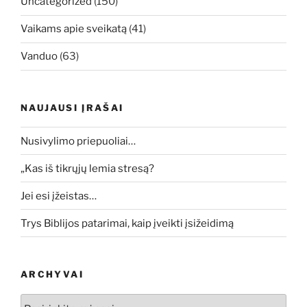
Uncategorized
(150)
Vaikams apie sveikatą
(41)
Vanduo
(63)
NAUJAUSI ĮRAŠAI
Nusivylimo priepuoliai…
„Kas iš tikrųjų lemia stresą?
Jei esi įžeistas…
Trys Biblijos patarimai, kaip įveikti įsižeidimą
ARCHYVAI
Archyvai