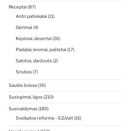
Receptai
(87)
Antri patiekalai
(11)
Gėrimai
(4)
Kepiniai, desertai
(26)
Padažai, kremai, paštetai
(17)
Salotos, daržovės
(2)
Sriubos
(7)
Saulės šviesa
(36)
Susirgimai, ligos
(210)
Susivaldymas
(180)
Sveikatos reforma – E.G.Vait
(16)