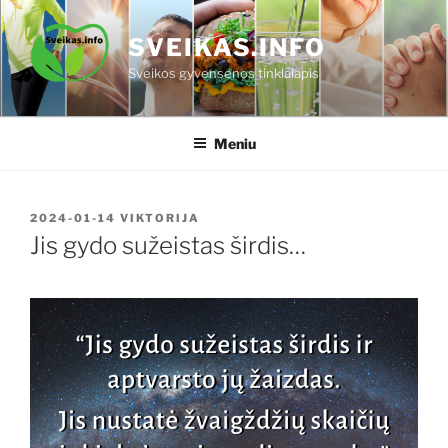
Eiti
prie
SVEIKAS.INFO
turinio
Sveikos gyvensenos tinklalapis
Meniu
PASKELBTA
2024-01-14
VIKTORIJA
Jis gydo sužeistas širdis…