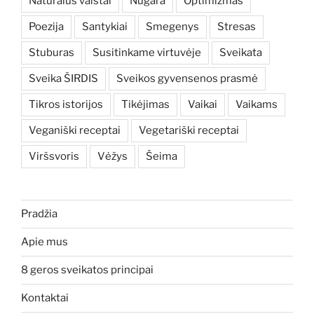
Natūralūs vaistai
Nugara
Optimizmas
Poezija
Santykiai
Smegenys
Stresas
Stuburas
Susitinkame virtuvėje
Sveikata
Sveika ŠIRDIS
Sveikos gyvensenos prasmė
Tikros istorijos
Tikėjimas
Vaikai
Vaikams
Veganiški receptai
Vegetariški receptai
Viršsvoris
Vėžys
Šeima
Pradžia
Apie mus
8 geros sveikatos principai
Kontaktai