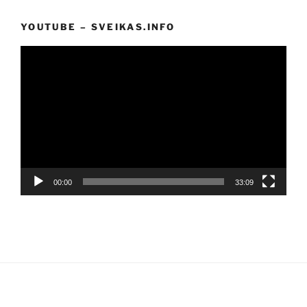
YOUTUBE – SVEIKAS.INFO
Video
grotuvas
00:00
33:09