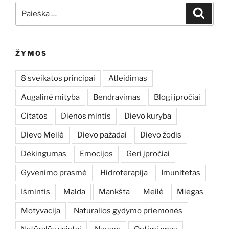
Ieškoti:
Ieškoti
ŽYMOS
8 sveikatos principai
Atleidimas
Augalinė mityba
Bendravimas
Blogi įpročiai
Citatos
Dienos mintis
Dievo kūryba
Dievo Meilė
Dievo pažadai
Dievo žodis
Dėkingumas
Emocijos
Geri įpročiai
Gyvenimo prasmė
Hidroterapija
Imunitetas
Išmintis
Malda
Mankšta
Meilė
Miegas
Motyvacija
Natūralios gydymo priemonės