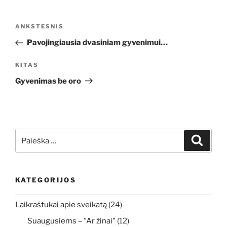
Navigacija
Ankstesnis
ANKSTESNIS
tarp
įrašas
Pavojingiausia dvasiniam gyvenimui…
įrašų
Kitas
KITAS
įrašas
Gyvenimas be oro
Ieškoti:
Ieškoti
KATEGORIJOS
Laikraštukai apie sveikatą
(24)
Suaugusiems – "Ar žinai"
(12)