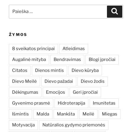
Ieškoti:
Ieškoti
ŽYMOS
8 sveikatos principai
Atleidimas
Augalinė mityba
Bendravimas
Blogi įpročiai
Citatos
Dienos mintis
Dievo kūryba
Dievo Meilė
Dievo pažadai
Dievo žodis
Dėkingumas
Emocijos
Geri įpročiai
Gyvenimo prasmė
Hidroterapija
Imunitetas
Išmintis
Malda
Mankšta
Meilė
Miegas
Motyvacija
Natūralios gydymo priemonės