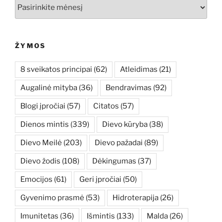
Archyvai
ŽYMOS
8 sveikatos principai
(62)
Atleidimas
(21)
Augalinė mityba
(36)
Bendravimas
(92)
Blogi įpročiai
(57)
Citatos
(57)
Dienos mintis
(339)
Dievo kūryba
(38)
Dievo Meilė
(203)
Dievo pažadai
(89)
Dievo žodis
(108)
Dėkingumas
(37)
Emocijos
(61)
Geri įpročiai
(50)
Gyvenimo prasmė
(53)
Hidroterapija
(26)
Imunitetas
(36)
Išmintis
(133)
Malda
(26)