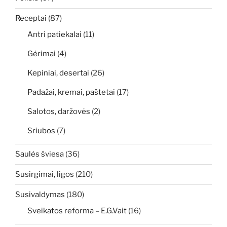
Receptai
(87)
Antri patiekalai
(11)
Gėrimai
(4)
Kepiniai, desertai
(26)
Padažai, kremai, paštetai
(17)
Salotos, daržovės
(2)
Sriubos
(7)
Saulės šviesa
(36)
Susirgimai, ligos
(210)
Susivaldymas
(180)
Sveikatos reforma – E.G.Vait
(16)