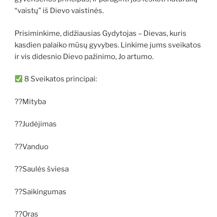
“vaistų” iš Dievo vaistinės.
Prisiminkime, didžiausias Gydytojas – Dievas, kuris
kasdien palaiko mūsų gyvybes. Linkime jums sveikatos
ir vis didesnio Dievo pažinimo, Jo artumo.
8 Sveikatos principai:
??Mityba
??Judėjimas
??Vanduo
??Saulės šviesa
??Saikingumas
??Oras