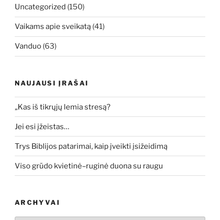
Uncategorized
(150)
Vaikams apie sveikatą
(41)
Vanduo
(63)
NAUJAUSI ĮRAŠAI
„Kas iš tikrųjų lemia stresą?
Jei esi įžeistas…
Trys Biblijos patarimai, kaip įveikti įsižeidimą
Viso grūdo kvietinė–ruginė duona su raugu
ARCHYVAI