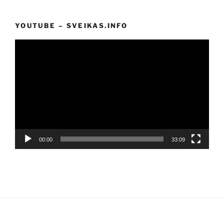
YOUTUBE – SVEIKAS.INFO
Video
grotuvas
00:00
33:09