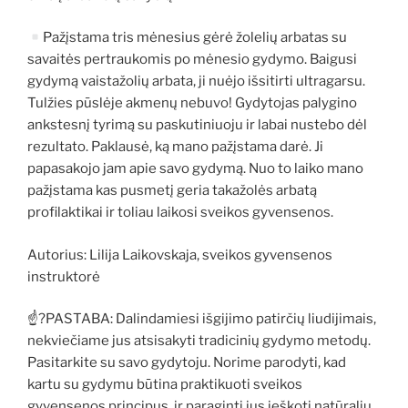
Pažįstama tris mėnesius gėrė žolelių arbatas su
savaitės pertraukomis po mėnesio gydymo. Baigusi
gydymą vaistažolių arbata, ji nuėjo išsitirti ultragarsu.
Tulžies pūslėje akmenų nebuvo! Gydytojas palygino
ankstesnį tyrimą su paskutiniuoju ir labai nustebo dėl
rezultato. Paklausė, ką mano pažįstama darė. Ji
papasakojo jam apie savo gydymą. Nuo to laiko mano
pažįstama kas pusmetį geria takažolės arbatą
profilaktikai ir toliau laikosi sveikos gyvensenos.
Autorius: Lilija Laikovskaja, sveikos gyvensenos
instruktorė
☝?PASTABA: Dalindamiesi išgijimo patirčių liudijimais,
nekviečiame jus atsisakyti tradicinių gydymo metodų.
Pasitarkite su savo gydytoju. Norime parodyti, kad
kartu su gydymu būtina praktikuoti sveikos
gyvensenos principus, ir paraginti jus ieškoti natūralių