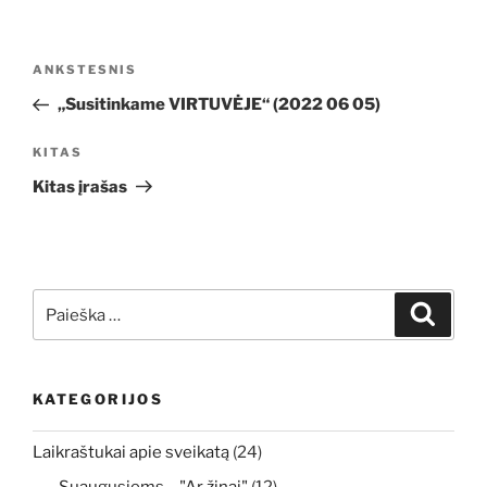
Navigacija
Ankstesnis
ANKSTESNIS
tarp
įrašas
„Susitinkame VIRTUVĖJE“ (2022 06 05)
įrašų
Kitas
KITAS
įrašas
Kitas įrašas
Ieškoti:
Ieškoti
KATEGORIJOS
Laikraštukai apie sveikatą
(24)
Suaugusiems – "Ar žinai"
(12)