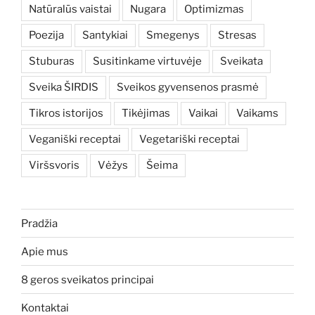
Natūralūs vaistai
Nugara
Optimizmas
Poezija
Santykiai
Smegenys
Stresas
Stuburas
Susitinkame virtuvėje
Sveikata
Sveika ŠIRDIS
Sveikos gyvensenos prasmė
Tikros istorijos
Tikėjimas
Vaikai
Vaikams
Veganiški receptai
Vegetariški receptai
Viršsvoris
Vėžys
Šeima
Pradžia
Apie mus
8 geros sveikatos principai
Kontaktai