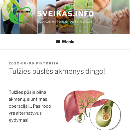
Eiti
prie
SVEIKAS.INFO
turinio
Sveikos gyvensenos tinklalapis
Meniu
PASKELBTA
2022-06-09
VIKTORIJA
Tulžies pūslės akmenys dingo!
Tulžies pūslė pilna
akmenų, siuntimas
operacijai… Pasirodo
yra alternatyvus
gydymas!