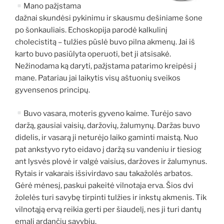
Mano pažįstama
dažnai skundėsi pykinimu ir skausmu dešiniame šone
po šonkauliais. Echoskopija parodė kalkulinį
cholecistitą – tulžies pūslė buvo pilna akmenų. Jai iš
karto buvo pasiūlyta operuoti, bet ji atsisakė.
Nežinodama ką daryti, pažįstama patarimo kreipėsi į
mane. Patariau jai laikytis visų aštuonių sveikos
gyvensenos principų.
Buvo vasara, moteris gyveno kaime. Turėjo savo
daržą, gausiai vaisių, daržovių, žalumynų. Daržas buvo
didelis, ir vasarą ji neturėjo laiko gaminti maistą. Nuo
pat ankstyvo ryto eidavo į daržą su vandeniu ir tiesiog
ant lysvės plovė ir valgė vaisius, daržoves ir žalumynus.
Rytais ir vakarais išsivirdavo sau takažolės arbatos.
Gėrė mėnesį, paskui pakeitė vilnotaja erva. Šios dvi
žolelės turi savybę tirpinti tulžies ir inkstų akmenis. Tik
vilnotąją ervą reikia gerti per šiaudelį, nes ji turi dantų
emalį ardančių savybių.