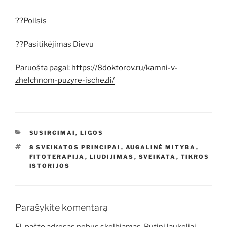
??Poilsis
??Pasitikėjimas Dievu
Paruošta pagal:
https://8doktorov.ru/kamni-v-
zhelchnom-puzyre-ischezli/
KATEGORIJOS
SUSIRGIMAI, LIGOS
ŽYMOS
8 SVEIKATOS PRINCIPAI
,
AUGALINĖ MITYBA
,
FITOTERAPIJA
,
LIUDIJIMAS
,
SVEIKATA
,
TIKROS
ISTORIJOS
Parašykite komentarą
El. pašto adresas nebus skelbiamas.
Būtini laukeliai