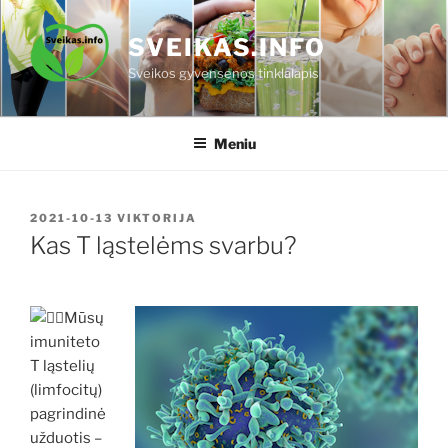
Eiti
prie
SVEIKAS.INFO
turinio
Sveikos gyvensenos tinklalapis
Meniu
PASKELBTA
2021-10-13
VIKTORIJA
Kas T ląstelėms svarbu?
Mūsų
imuniteto
T ląstelių
(limfocitų)
pagrindinė
užduotis –