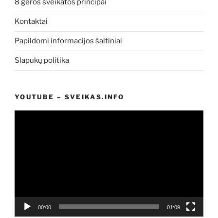
8 geros sveikatos principai
Kontaktai
Papildomi informacijos šaltiniai
Slapukų politika
YOUTUBE – SVEIKAS.INFO
Video
grotuvas
00:00
01:09