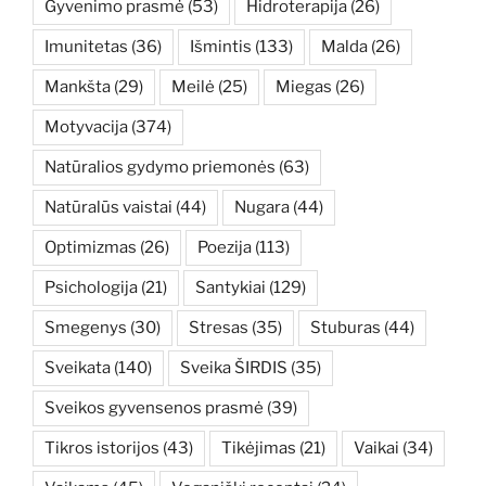
Gyvenimo prasmė
(53)
Hidroterapija
(26)
Imunitetas
(36)
Išmintis
(133)
Malda
(26)
Mankšta
(29)
Meilė
(25)
Miegas
(26)
Motyvacija
(374)
Natūralios gydymo priemonės
(63)
Natūralūs vaistai
(44)
Nugara
(44)
Optimizmas
(26)
Poezija
(113)
Psichologija
(21)
Santykiai
(129)
Smegenys
(30)
Stresas
(35)
Stuburas
(44)
Sveikata
(140)
Sveika ŠIRDIS
(35)
Sveikos gyvensenos prasmė
(39)
Tikros istorijos
(43)
Tikėjimas
(21)
Vaikai
(34)