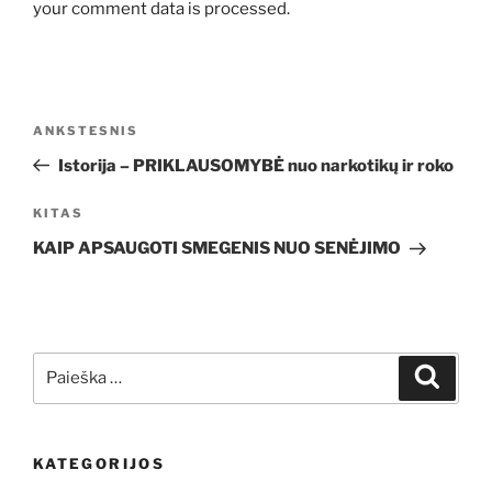
your comment data is processed.
Navigacija
Ankstesnis
ANKSTESNIS
tarp
įrašas
Istorija – PRIKLAUSOMYBĖ nuo narkotikų ir roko
įrašų
Kitas
KITAS
įrašas
KAIP APSAUGOTI SMEGENIS NUO SENĖJIMO
Ieškoti:
Ieškoti
KATEGORIJOS