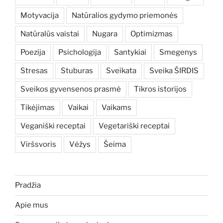
Motyvacija
Natūralios gydymo priemonės
Natūralūs vaistai
Nugara
Optimizmas
Poezija
Psichologija
Santykiai
Smegenys
Stresas
Stuburas
Sveikata
Sveika ŠIRDIS
Sveikos gyvensenos prasmė
Tikros istorijos
Tikėjimas
Vaikai
Vaikams
Veganiški receptai
Vegetariški receptai
Viršsvoris
Vėžys
Šeima
Pradžia
Apie mus