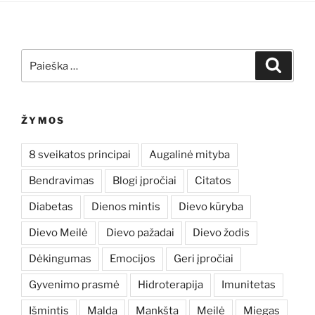
Ieškoti:
Ieškoti
ŽYMOS
8 sveikatos principai
Augalinė mityba
Bendravimas
Blogi įpročiai
Citatos
Diabetas
Dienos mintis
Dievo kūryba
Dievo Meilė
Dievo pažadai
Dievo žodis
Dėkingumas
Emocijos
Geri įpročiai
Gyvenimo prasmė
Hidroterapija
Imunitetas
Išmintis
Malda
Mankšta
Meilė
Miegas