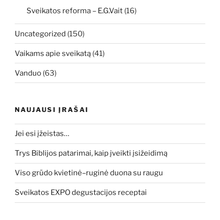
Sveikatos reforma – E.G.Vait
(16)
Uncategorized
(150)
Vaikams apie sveikatą
(41)
Vanduo
(63)
NAUJAUSI ĮRAŠAI
Jei esi įžeistas…
Trys Biblijos patarimai, kaip įveikti įsižeidimą
Viso grūdo kvietinė–ruginė duona su raugu
Sveikatos EXPO degustacijos receptai