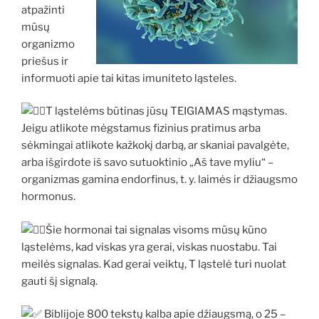
atpažinti
mūsų
organizmo
priešus ir
informuoti apie tai kitas imuniteto ląsteles.
T ląstelėms būtinas jūsų TEIGIAMAS mąstymas.
Jeigu atlikote mėgstamus fizinius pratimus arba
sėkmingai atlikote kažkokį darbą, ar skaniai pavalgėte,
arba išgirdote iš savo sutuoktinio „Aš tave myliu“ –
organizmas gamina endorfinus, t. y. laimės ir džiaugsmo
hormonus.
Šie hormonai tai signalas visoms mūsų kūno
ląstelėms, kad viskas yra gerai, viskas nuostabu. Tai
meilės signalas. Kad gerai veiktų, T ląstelė turi nuolat
gauti šį signalą.
Biblijoje 800 tekstų kalba apie džiaugsmą, o 25 –