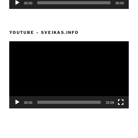
00:00
00:00
grotuvas
YOUTUBE – SVEIKAS.INFO
Video
grotuvas
00:00
33:09