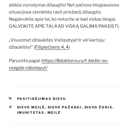
aiškūs nurodymai džiaugtis! Net pačiose blogiausiose
situacijose stenkitės rasti priežastį džiaugtis.
Negalvokite apie tai, ko neturite ar kad viskas blogai.
GALVOKITE APIE TAI, KAD VISKĄ GALIMA PAKEISTI.
„Visuomet džiaukitės Viešpatyje! Ir vėl kartoju:
džiaukitės!“ (
Filipiečiams 4, 4
)
Paruošta pagal:
https://8doktorov.ru/t-kletki-ne-
vsegda-rabotayut/
KATEGORIJOS
PASITIKĖJIMAS DIEVU
ŽYMOS
DIEVO MEILĖ
,
DIEVO PAŽADAI
,
DIEVO ŽODIS
,
IMUNITETAS
,
MEILĖ