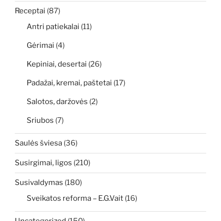
Receptai
(87)
Antri patiekalai
(11)
Gėrimai
(4)
Kepiniai, desertai
(26)
Padažai, kremai, paštetai
(17)
Salotos, daržovės
(2)
Sriubos
(7)
Saulės šviesa
(36)
Susirgimai, ligos
(210)
Susivaldymas
(180)
Sveikatos reforma – E.G.Vait
(16)