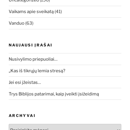
Uncategorized
(150)
Vaikams apie sveikatą
(41)
Vanduo
(63)
NAUJAUSI ĮRAŠAI
Nusivylimo priepuoliai…
„Kas iš tikrųjų lemia stresą?
Jei esi įžeistas…
Trys Biblijos patarimai, kaip įveikti įsižeidimą
ARCHYVAI
Archyvai