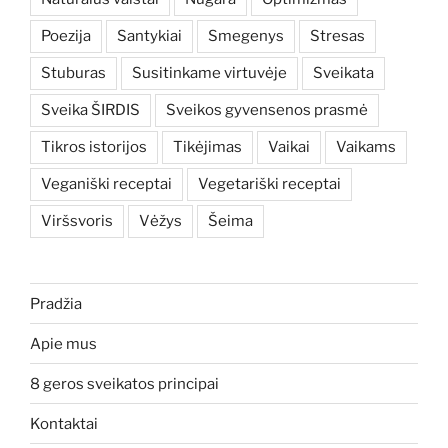
Poezija
Santykiai
Smegenys
Stresas
Stuburas
Susitinkame virtuvėje
Sveikata
Sveika ŠIRDIS
Sveikos gyvensenos prasmė
Tikros istorijos
Tikėjimas
Vaikai
Vaikams
Veganiški receptai
Vegetariški receptai
Viršsvoris
Vėžys
Šeima
Pradžia
Apie mus
8 geros sveikatos principai
Kontaktai