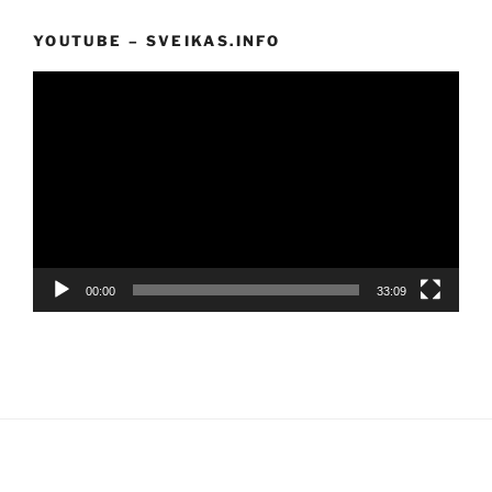
YOUTUBE – SVEIKAS.INFO
Video
grotuvas
00:00
33:09