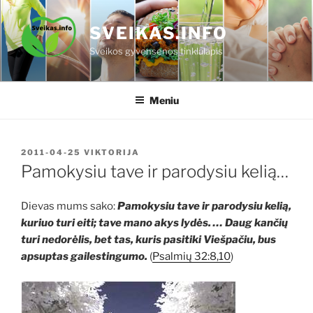
Eiti
prie
SVEIKAS.INFO
turinio
Sveikos gyvensenos tinklalapis
Meniu
PASKELBTA
2011-04-25
VIKTORIJA
Pamokysiu tave ir parodysiu kelią…
Dievas mums sako:
Pamokysiu tave ir parodysiu kelią,
kuriuo turi eiti; tave mano akys lydės. … Daug kančių
turi nedorėlis, bet tas, kuris pasitiki Viešpačiu, bus
apsuptas gailestingumo.
(
Psalmių 32:8,10
)