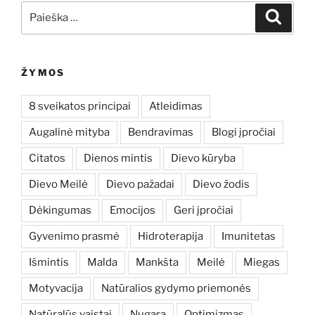
Ieškoti:
Ieškoti
ŽYMOS
8 sveikatos principai
Atleidimas
Augalinė mityba
Bendravimas
Blogi įpročiai
Citatos
Dienos mintis
Dievo kūryba
Dievo Meilė
Dievo pažadai
Dievo žodis
Dėkingumas
Emocijos
Geri įpročiai
Gyvenimo prasmė
Hidroterapija
Imunitetas
Išmintis
Malda
Mankšta
Meilė
Miegas
Motyvacija
Natūralios gydymo priemonės
Natūralūs vaistai
Nugara
Optimizmas