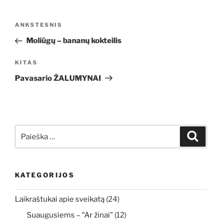
Navigacija
Ankstesnis
ANKSTESNIS
tarp
įrašas
Moliūgų – bananų kokteilis
įrašų
Kitas
KITAS
įrašas
Pavasario ŽALUMYNAI
Ieškoti:
Ieškoti
KATEGORIJOS
Laikraštukai apie sveikatą
(24)
Suaugusiems – "Ar žinai"
(12)