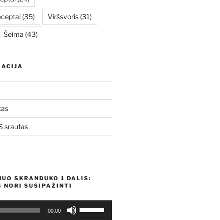
eceptai
(35)
Viršsvoris
(31)
Šeima
(43)
ACIJA
tas
 srautas
NUO SKRANDUKO 1 DALIS:
 NORI SUSIPAŽINTI
Naudokite
00:00
aukštyn/