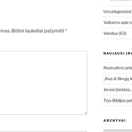
Uncategorized
Vaikams apie s
amas.
Būtini laukeliai pažymėti
*
Vanduo
(63)
NAUJAUSI ĮR
Nusivylimo prie
„Kas iš tikrųjų 
Jei esi įžeistas
Trys Biblijos pa
ARCHYVAI