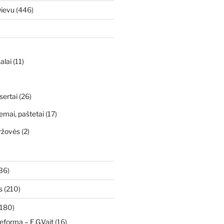
Dievu
(446)
alai
(11)
sertai
(26)
emai, paštetai
(17)
ržovės
(2)
36)
s
(210)
180)
eforma – E.G.Vait
(16)