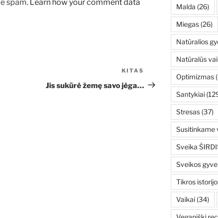
uce spam.
Learn how your comment data
Malda
(26)
Miegas
(26)
Natūralios g
Natūralūs vai
KITAS
Kitas
Optimizmas
(
įrašas
Jis sukūrė žemę savo jėga…
Santykiai
(12
Stresas
(37)
Susitinkame v
Sveika ŠIRDI
Sveikos gyv
Tikros istorijo
Vaikai
(34)
Veganiški rec