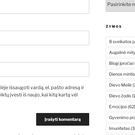
Archyvai
ŽYMOS
8 sveikatos p
Augalinė mit
Blogi įpročiai
Dienos mintis
Dievo Meilė
(
ėje išsaugoti vardą, el. pašto adresą ir
ktų įvesti iš naujo, kai kitą kartą vėl
Dievo žodis
(
Emocijos
(62
Gyvenimo pr
Imunitetas
(3