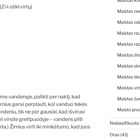
Maistas kv
(2¼ stikl.virtų)
Maistas ne
Maistas od
Maistas rau
Maistas rep
Maistas šir
Maistas skr
Maistas šl
Maistas vir
ame vandenyje, palikti per naktį, kad
Maistas ža
irnius gerai perplauti, kol vanduo tekės
Maisto pro
andeniu, tik ne per gausiai, kad išvirusi
ei virsite greitpuodyje – vandens pilti
Neklasifikuota
ta.) Žirnius virti iki minkštumo, kad juos
Oras
(42)