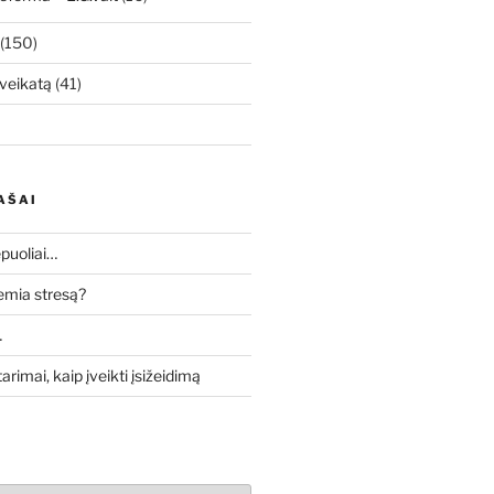
(150)
veikatą
(41)
AŠAI
puoliai…
lemia stresą?
…
tarimai, kaip įveikti įsižeidimą