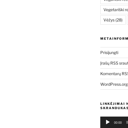
Vegetariški r
Vėžys
(28)
METAINFORM
Prisijungti
Įrašų RSS srau
Komentarų RSS
WordPress.org
LINKĖJIMAI 
SKRANDUKAS
Audio
00:00
grotuvas