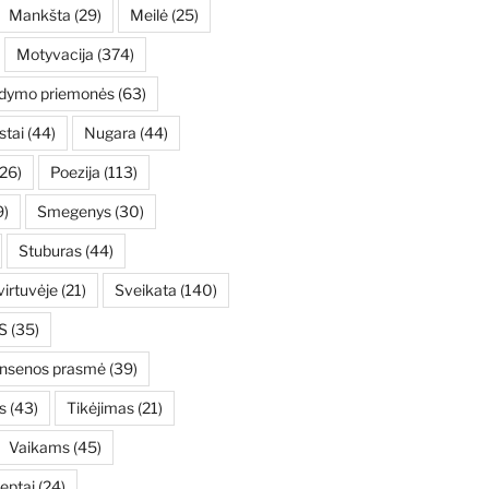
Mankšta
(29)
Meilė
(25)
Motyvacija
(374)
ydymo priemonės
(63)
stai
(44)
Nugara
(44)
26)
Poezija
(113)
9)
Smegenys
(30)
Stuburas
(44)
irtuvėje
(21)
Sveikata
(140)
S
(35)
ensenos prasmė
(39)
s
(43)
Tikėjimas
(21)
Vaikams
(45)
eptai
(24)