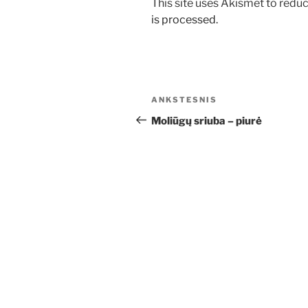
This site uses Akismet to red
is processed.
Navigacija
Ankstesnis
ANKSTESNIS
tarp
įrašas
Moliūgų sriuba – piurė
įrašų