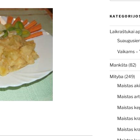
KATEGORIJO
Laikraštukai ap
Suaugusiems
Vaikams – 
Mankšta
(82)
Mityba
(249)
Maistas ak
Maistas art
Maistas ke
Maistas kr
Maistas kra