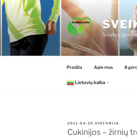
Eiti
prie
turinio
SVEI
Sveikos gyvens
Pradžia
Apie mus
8 gero
Lietuvių kalba
▼
PASKELBTA
2011-04-25
VIKTORIJA
Cukinijos – žirnių t