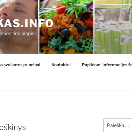
KAS.INFO
enos tinklalapis
s sveikatos principai
Kontaktai
Papildomi informacijos ša
Ieškoti:
roškinys