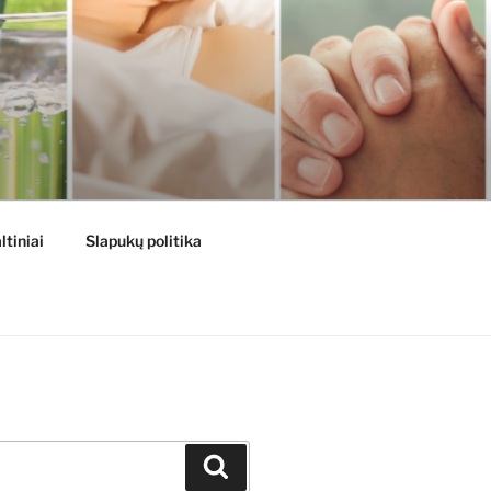
ltiniai
Slapukų politika
Ieškoti