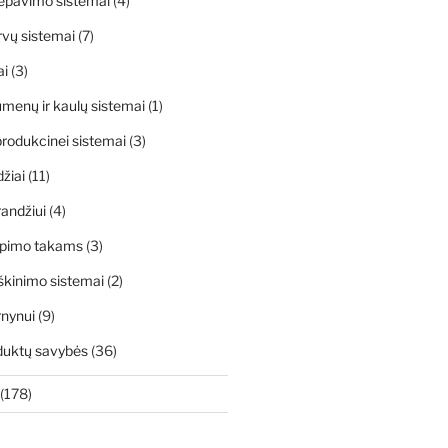
ėpavimo sistemai
(4)
rvų sistemai
(7)
ai
(3)
menų ir kaulų sistemai
(1)
rodukcinei sistemai
(3)
džiai
(11)
andžiui
(4)
apimo takams
(3)
škinimo sistemai
(2)
rnynui
(9)
duktų savybės
(36)
(178)