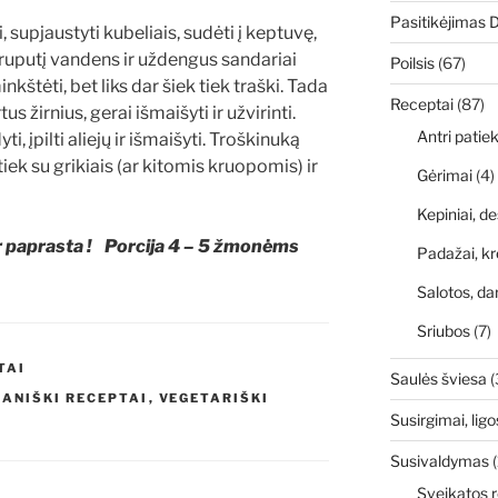
Pasitikėjimas 
, supjaustyti kubeliais, sudėti į keptuvę,
 truputį vandens ir uždengus sandariai
Poilsis
(67)
nkštėti, bet liks dar šiek tiek traški. Tada
Receptai
(87)
s žirnius, gerai išmaišyti ir užvirinti.
Antri patiek
i, įpilti aliejų ir išmaišyti. Troškinuką
tiek su grikiais (ar kitomis kruopomis) ir
Gėrimai
(4)
Kepiniai, de
r paprasta ! Porcija 4 – 5 žmonėms
Padažai, kr
Salotos, da
Sriubos
(7)
TAI
Saulės šviesa
(
GANIŠKI RECEPTAI
,
VEGETARIŠKI
Susirgimai, ligo
Susivaldymas
(
Sveikatos r