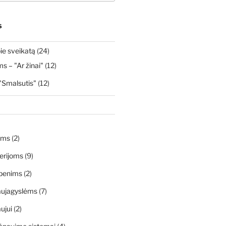
S
ie sveikatą
(24)
 – "Ar žinai"
(12)
"Smalsutis"
(12)
ims
(2)
erijoms
(9)
penims
(2)
aujagyslėms
(7)
ujui
(2)