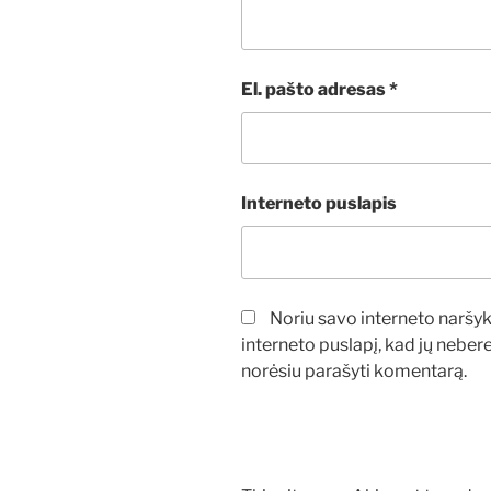
El. pašto adresas
*
Interneto puslapis
Noriu savo interneto naršykl
interneto puslapį, kad jų neberei
norėsiu parašyti komentarą.