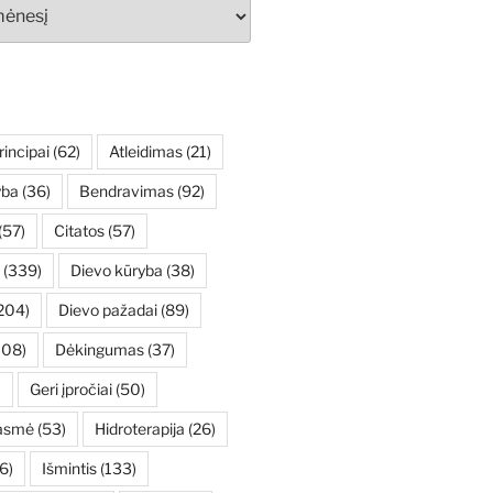
rincipai
(62)
Atleidimas
(21)
yba
(36)
Bendravimas
(92)
(57)
Citatos
(57)
(339)
Dievo kūryba
(38)
204)
Dievo pažadai
(89)
108)
Dėkingumas
(37)
)
Geri įpročiai
(50)
asmė
(53)
Hidroterapija
(26)
6)
Išmintis
(133)