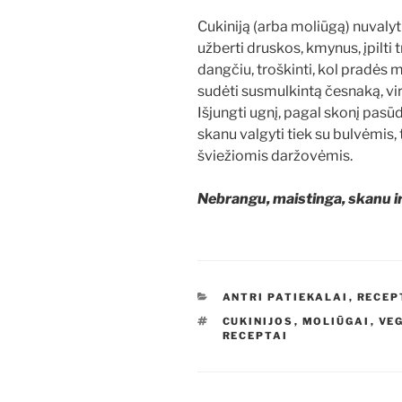
Cukiniją (arba moliūgą) nuvalyti
užberti druskos, kmynus, įpilti
dangčiu, troškinti, kol pradės mi
sudėti susmulkintą česnaką, virtu
Išjungti ugnį, pagal skonį pasūdyt
skanu valgyti tiek su bulvėmis, 
šviežiomis daržovėmis.
Nebrangu, maistinga, skanu i
KATEGORIJOS
ANTRI PATIEKALAI
,
RECEP
ŽYMOS
CUKINIJOS
,
MOLIŪGAI
,
VE
RECEPTAI