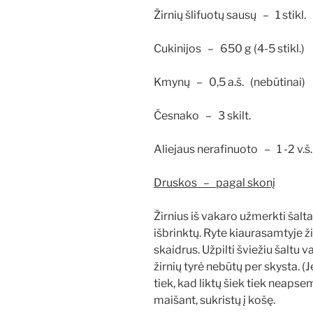
Žirnių šlifuotų sausų – 1 stikl. 
Cukinijos – 650 g (4-5 stikl.)
Kmynų – 0,5 a.š. (nebūtinai)
Česnako – 3 skilt.
Aliejaus nerafinuoto – 1 -2 v.š.
Druskos – pagal skonį
Žirnius iš vakaro užmerkti šalt
išbrinktų. Ryte kiaurasamtyje ž
skaidrus. Užpilti šviežiu šaltu v
žirnių tyrė nebūtų per skysta. (J
tiek, kad liktų šiek tiek neapsem
maišant, sukristų į košę.