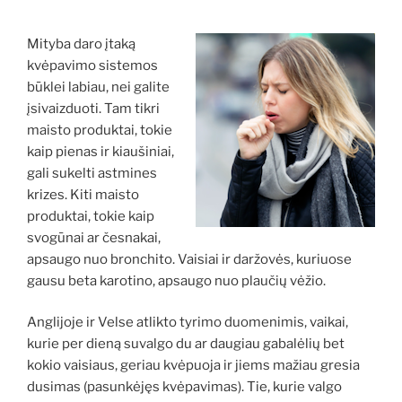
Mityba daro įtaką
kvėpavimo sistemos
būklei labiau, nei galite
įsivaizduoti. Tam tikri
maisto produktai, tokie
kaip pienas ir kiaušiniai,
gali sukelti astmines
krizes. Kiti maisto
produktai, tokie kaip
svogūnai ar česnakai,
apsaugo nuo bronchito. Vaisiai ir daržovės, kuriuose
gausu beta karotino, apsaugo nuo plaučių vėžio.
Anglijoje ir Velse atlikto tyrimo duomenimis, vaikai,
kurie per dieną suvalgo du ar daugiau gabalėlių bet
kokio vaisiaus, geriau kvėpuoja ir jiems mažiau gresia
dusimas (pasunkėjęs kvėpavimas). Tie, kurie valgo