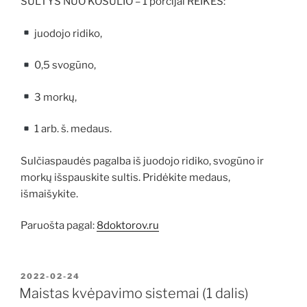
SULTYS NUO KOSULIO – 1 porcijai REIKĖS:
juodojo ridiko,
0,5 svogūno,
3 morkų,
1 arb. š. medaus.
Sulčiaspaudės pagalba iš juodojo ridiko, svogūno ir
morkų išspauskite sultis. Pridėkite medaus,
išmaišykite.
Paruošta pagal:
8doktorov.ru
PASKELBTA
2022-02-24
Maistas kvėpavimo sistemai (1 dalis)