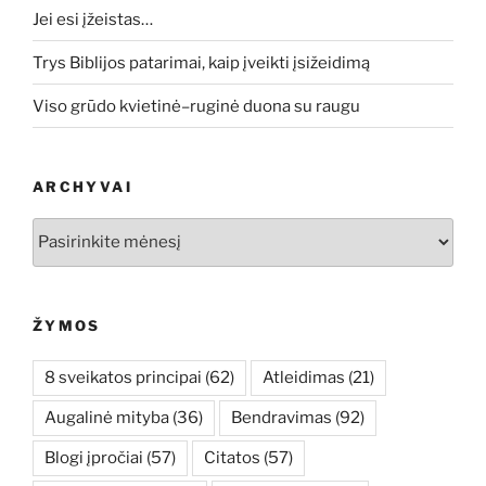
Jei esi įžeistas…
Trys Biblijos patarimai, kaip įveikti įsižeidimą
Viso grūdo kvietinė–ruginė duona su raugu
ARCHYVAI
Archyvai
ŽYMOS
8 sveikatos principai
(62)
Atleidimas
(21)
Augalinė mityba
(36)
Bendravimas
(92)
Blogi įpročiai
(57)
Citatos
(57)