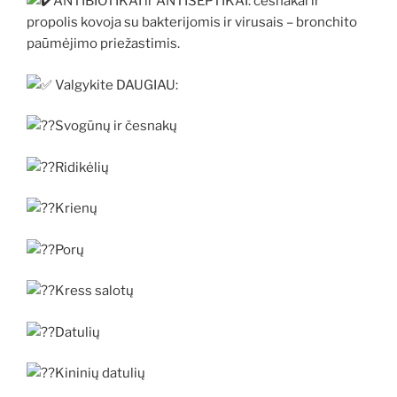
ANTIBIOTIKAI ir ANTISEPTIKAI: česnakai ir
propolis kovoja su bakterijomis ir virusais – bronchito
paūmėjimo priežastimis.
Valgykite DAUGIAU:
Svogūnų ir česnakų
Ridikėlių
Krienų
Porų
Kress salotų
Datulių
Kininių datulių