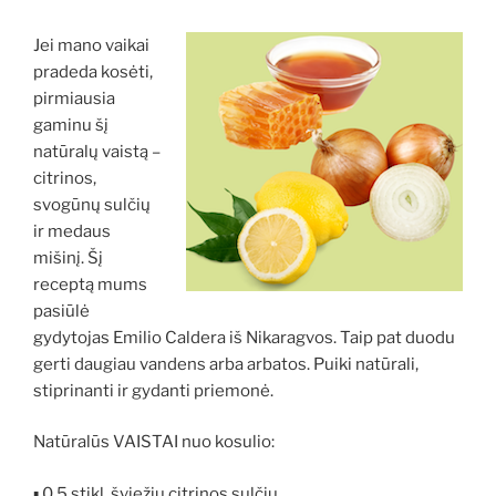
Jei mano vaikai
pradeda kosėti,
pirmiausia
gaminu šį
natūralų vaistą –
citrinos,
svogūnų sulčių
ir medaus
mišinį. Šį
receptą mums
pasiūlė
gydytojas Emilio Caldera iš Nikaragvos. Taip pat duodu
gerti daugiau vandens arba arbatos. Puiki natūrali,
stiprinanti ir gydanti priemonė.
Natūralūs VAISTAI nuo kosulio:
▪ 0,5 stikl. šviežių citrinos sulčių,