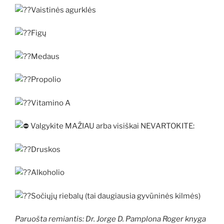
Vaistinės agurklės
Figų
Medaus
Propolio
Vitamino A
Valgykite MAŽIAU arba visiškai NEVARTOKITE:
Druskos
Alkoholio
Sočiųjų riebalų (tai daugiausia gyvūninės kilmės)
Paruošta remiantis: Dr. Jorge D. Pamplona Roger knyga