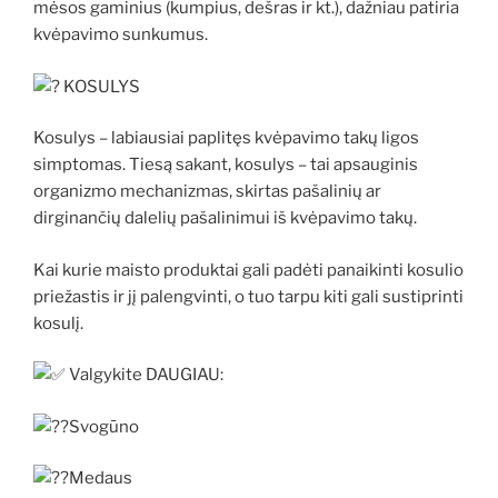
mėsos gaminius (kumpius, dešras ir kt.), dažniau patiria
kvėpavimo sunkumus.
KOSULYS
Kosulys – labiausiai paplitęs kvėpavimo takų ligos
simptomas. Tiesą sakant, kosulys – tai apsauginis
organizmo mechanizmas, skirtas pašalinių ar
dirginančių dalelių pašalinimui iš kvėpavimo takų.
Kai kurie maisto produktai gali padėti panaikinti kosulio
priežastis ir jį palengvinti, o tuo tarpu kiti gali sustiprinti
kosulį.
Valgykite DAUGIAU:
Svogūno
Medaus