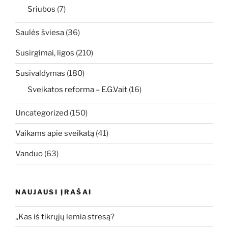
Sriubos
(7)
Saulės šviesa
(36)
Susirgimai, ligos
(210)
Susivaldymas
(180)
Sveikatos reforma – E.G.Vait
(16)
Uncategorized
(150)
Vaikams apie sveikatą
(41)
Vanduo
(63)
NAUJAUSI ĮRAŠAI
„Kas iš tikrųjų lemia stresą?