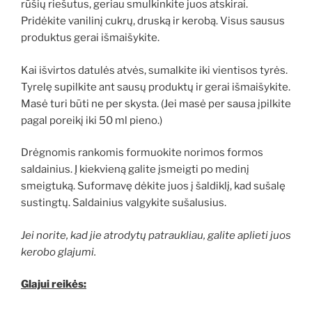
rūšių riešutus, geriau smulkinkite juos atskirai.
Pridėkite vanilinį cukrų, druską ir kerobą. Visus sausus
produktus gerai išmaišykite.
Kai išvirtos datulės atvės, sumalkite iki vientisos tyrės.
Tyrelę supilkite ant sausų produktų ir gerai išmaišykite.
Masė turi būti ne per skysta. (Jei masė per sausa įpilkite
pagal poreikį iki 50 ml pieno.)
Drėgnomis rankomis formuokite norimos formos
saldainius. Į kiekvieną galite įsmeigti po medinį
smeigtuką. Suformavę dėkite juos į šaldiklį, kad sušalę
sustingtų. Saldainius valgykite sušalusius.
Jei norite, kad jie atrodytų patraukliau, galite aplieti juos
kerobo glajumi.
Glajui reikės: