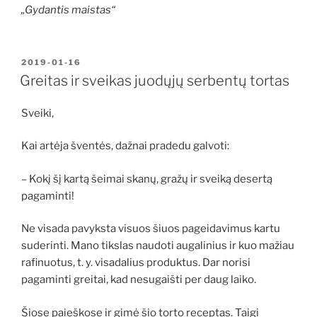
„Gydantis maistas“
PASKELBTA
2019-01-16
Greitas ir sveikas juodųjų serbentų tortas
Sveiki,
Kai artėja šventės, dažnai pradedu galvoti:
– Kokį šį kartą šeimai skanų, gražų ir sveiką desertą
pagaminti!
Ne visada pavyksta visuos šiuos pageidavimus kartu
suderinti. Mano tikslas naudoti augalinius ir kuo mažiau
rafinuotus, t. y. visadalius produktus. Dar norisi
pagaminti greitai, kad nesugaišti per daug laiko.
Šiose paieškose ir gimė šio torto receptas. Taigi