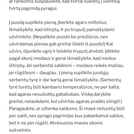
ar rankomis suspauskite, kad tvirtai sukibtų į vientisą
tvirtą pagrindą pyragui.
Į puodą supilkite pieną, įberkite agaro miltelius.
Išmaišykite, kad ištirptų. Ir po truputį pamaišydami
užvirinkite. (Nepalikite puodo be priežiūros, nes
užvirdamas pienas gali greitai išbėti iš puodo!) Kai
užvirs, išjunkite ugnį ir leiskite truputį atvėsti. Įdėkite
pagal skonį medaus ir gerai išmaišykite, kad medus
ištirptų. Jei serbentai saldesni – medaus reikės mažiau,
jei rūgštesni – daugiau. Į pieną supilkite juodųjų
serbentų tyrę ir dar kartą gerai išmaišykite. (Serbentų
tyrė turėtų būti kambario temperatūros, ne per šalta,
kad agaras nesušoktų gabaliukais. Viską darykite
greitai, nelaukdami, kol užvirtas agaras pradės stingti.)
Paragaukite, ar užtenka saldumo. Ši masė neturėtų būti
per saldi, nes pyrago pagrindas bus pakankamai saldus,
bet ir ne per rūgšti. Atvėsusios masės skonis
sušvelnės.