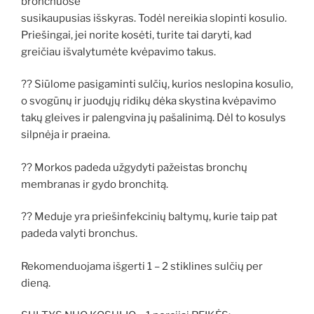
bronchuose
susikaupusias išskyras. Todėl nereikia slopinti kosulio.
Priešingai, jei norite kosėti, turite tai daryti, kad
greičiau išvalytumėte kvėpavimo takus.
?? Siūlome pasigaminti sulčių, kurios neslopina kosulio,
o svogūnų ir juodųjų ridikų dėka skystina kvėpavimo
takų gleives ir palengvina jų pašalinimą. Dėl to kosulys
silpnėja ir praeina.
?? Morkos padeda užgydyti pažeistas bronchų
membranas ir gydo bronchitą.
?? Meduje yra priešinfekcinių baltymų, kurie taip pat
padeda valyti bronchus.
Rekomenduojama išgerti 1 – 2 stiklines sulčių per
dieną.