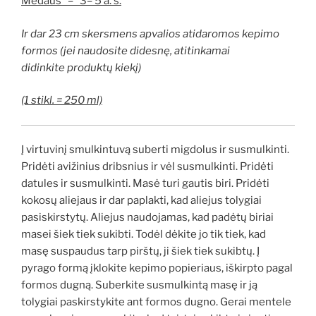
Medaus – 3
– 5 a. š.
Ir dar 23 cm skersmens apvalios atidaromos kepimo
formos
(jei naudosite didesn
ę, atitinkamai
didinkite
produktų kiekį)
(1 stikl. = 250 ml)
Į virtuvinį smulkintuvą suberti migdolus ir susmulkinti.
Pridėti avižinius dribsnius ir vėl susmulkinti. Pridėti
datules ir susmulkinti. Masė turi gautis biri. Pridėti
kokosų aliejaus ir dar paplakti, kad aliejus tolygiai
pasiskirstytų. Aliejus naudojamas, kad padėtų biriai
masei šiek tiek sukibti. Todėl dėkite jo tik tiek, kad
masę suspaudus tarp pirštų, ji šiek tiek sukibtų. Į
pyrago formą įklokite kepimo popieriaus, iškirpto pagal
formos dugną. Suberkite susmulkintą masę ir ją
tolygiai paskirstykite ant formos dugno. Gerai mentele