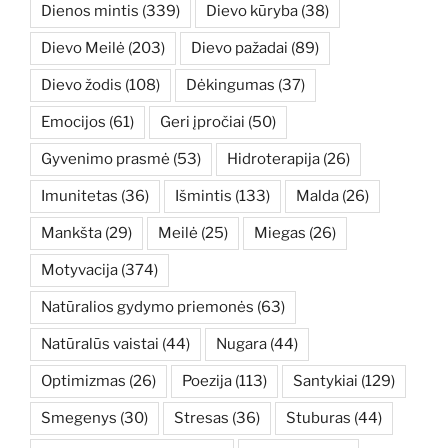
Dienos mintis
(339)
Dievo kūryba
(38)
Dievo Meilė
(203)
Dievo pažadai
(89)
Dievo žodis
(108)
Dėkingumas
(37)
Emocijos
(61)
Geri įpročiai
(50)
Gyvenimo prasmė
(53)
Hidroterapija
(26)
Imunitetas
(36)
Išmintis
(133)
Malda
(26)
Mankšta
(29)
Meilė
(25)
Miegas
(26)
Motyvacija
(374)
Natūralios gydymo priemonės
(63)
Natūralūs vaistai
(44)
Nugara
(44)
Optimizmas
(26)
Poezija
(113)
Santykiai
(129)
Smegenys
(30)
Stresas
(36)
Stuburas
(44)