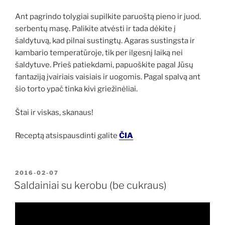
Ant pagrindo tolygiai supilkite paruoštą pieno ir juod.
serbentų masę. Palikite atvėsti ir tada dėkite į
šaldytuvą, kad pilnai sustingtų. Agaras sustingsta ir
kambario temperatūroje, tik per ilgesnį laiką nei
šaldytuve. Prieš patiekdami, papuoškite pagal Jūsų
fantaziją įvairiais vaisiais ir uogomis. Pagal spalvą ant
šio torto ypač tinka kivi griežinėliai.
Štai ir viskas, skanaus!
Receptą atsispausdinti galite
ČIA
PASKELBTA
2016-02-07
Saldainiai su kerobu (be cukraus)