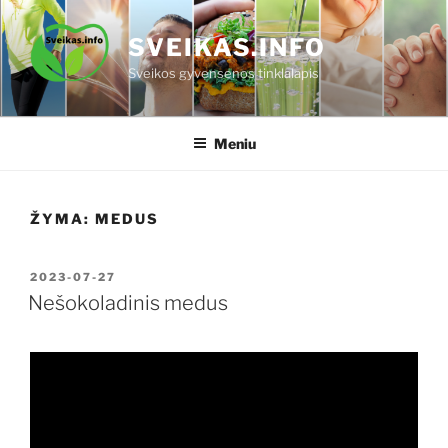
Eiti
prie
SVEIKAS.INFO
turinio
Sveikos gyvensenos tinklalapis
Meniu
ŽYMA:
MEDUS
PASKELBTA
2023-07-27
Nešokoladinis medus