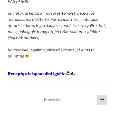
PASTABOS:
Jei neturite kerobo ir nuspręsite keisti jį kakavos
milteliais, jos dėkite žymiai mažiau, nes ji natūraliai
neturi saldumo ir yra daug kartesnė (kakavą galite dėti į
masę pabaigoje ir ragauti, jei trūks saldumo, įdėkite
šiek tiek medaus).
Kokoso aliejų galima pakeisti sviestu, jei Jums tai
priimtina
Receptą atsispausdinti galite
ČIA
.
Įrašų
Tole
Puslapis
1
pusl
puslapiavimas