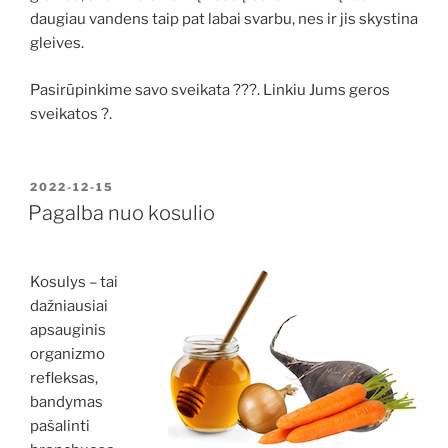
daugiau vandens taip pat labai svarbu, nes ir jis skystina
gleives.
Pasirūpinkime savo sveikata ???. Linkiu Jums geros
sveikatos ?.
PASKELBTA
2022-12-15
Pagalba nuo kosulio
Kosulys – tai
dažniausiai
apsauginis
organizmo
refleksas,
bandymas
pašalinti