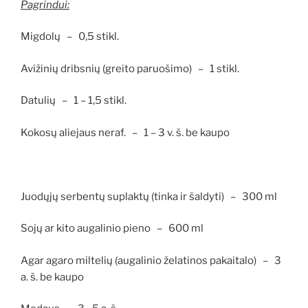
Pagrindui:
Migdolų – 0,5 stikl.
Avižinių dribsnių (greito paruošimo) – 1 stikl.
Datulių – 1 – 1,5 stikl.
Kokosų aliejaus neraf. – 1 – 3 v. š. be kaupo
Juodųjų serbentų suplaktų (tinka ir šaldyti) – 300 ml
Sojų ar kito augalinio pieno – 600 ml
Agar agaro miltelių (augalinio želatinos pakaitalo) – 3
a. š. be kaupo