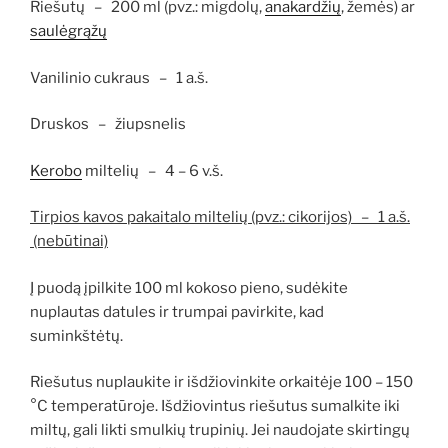
Riešutų – 200 ml (pvz.: migdolų,
anakardžių
, žemės) ar
saulėgrąžų
Vanilinio cukraus – 1 a.š.
Druskos – žiupsnelis
Kerobo
miltelių – 4 – 6 v.š.
Tirpios kavos pakaitalo miltelių (pvz.: cikorijos) – 1 a.š.
(nebūtinai)
Į puodą įpilkite 100 ml kokoso pieno, sudėkite
nuplautas datules ir trumpai pavirkite, kad
suminkštėtų.
Riešutus nuplaukite ir išdžiovinkite orkaitėje 100 – 150
°C temperatūroje. Išdžiovintus riešutus sumalkite iki
miltų, gali likti smulkių trupinių. Jei naudojate skirtingų