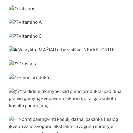
Citrinos
Vitamino A
Vitamino C
Valgykite MAŽIAU arba visiškai NEVARTOKITE:
Druskos
Pieno produktų
Yra didelė tikimybė, kad pieno produktai padidina
gleivių gamybą kvėpavimo takuose, o tai gali sukelti
kosulio paūmėjimą.
Norint palengvinti kosulį, dažnai pakanka tiesiog
įkvėpti žalio svogūno ekstrakto. Svogūnų sudėtyje