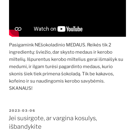
Pasigamink NEšokoladinio MEDAUS. Reikės tik 2
ingredientų: šviežio, dar skysto medaus ir kerobo
miltelių. Išpurentus kerobo miltelius gerai išmaišyk su
medumi, ir ilgam turėsi pagardinto medaus, kurio
skonis šiek tiek primena šokoladą. Tik be kakavos,
kofeino ir su naudingomis kerobo savybėmis.
SKANAUS!
PASKELBTA
2023-03-06
Jei susirgote, ar vargina kosulys,
išbandykite