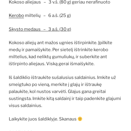
Kokoso aliejaus – 3 v.š. (80 g) geriau nerafinuoto
Kerobo
miltelių – 6 a.š. (25 g)
Skysto medaus – 3 a.š. (30 g)
Kokoso aliejų ant mažos ugnies ištirpinkite. Įpilkite
medų ir pamaišykite. Per sietelį ištrinkite kerobo
miltelius, kad neliktų gumuliukų, ir suberkite ant
ištirpinto aliejaus. Viską gerai išmaišykite.
Iš šaldiklio ištraukite sušalusius saldainius. Imkite už
smeigtuko po vieną, merkite į glajų ir ištraukę
palaukite, kol nustos varvėti. Glajus gana greitai
sustingsta. Imkite kitą saldainį ir taip padenkite glajumi
visus saldainius.
Laikykite juos šaldiklyje. Skanaus