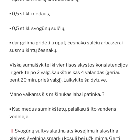
▪ 0,5 stikl. medaus,
▪ 0,5 stikl. svogūnų sulčių,
▪ dar galima pridėti truputį česnako sulčių arba gerai
susmulkintų česnakų.
Viską sumaišykite iki vientisos skystos konsistencijos
ir gerkite po 2 valg. šaukštus kas 4 valandas (geriau
bent 20 min. prieš valgį). Laikykite šaldytuve.
Mano vaikams šis mišinukas labai patinka. ?
▪ Kad medus suminkštėtų, palaikau šilto vandens
vonelėje.
Svogūnų sultys skatina atsikosėjimą ir skystina
gleives, švelnina smarkų kosulį bei užkimimą. Gerti