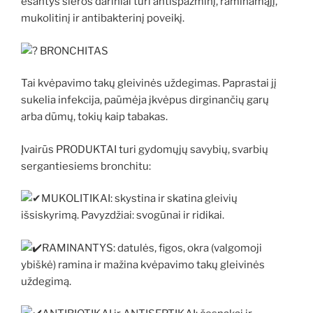
esantys sieros dariniai turi antispazminį, raminamąjį,
mukolitinį ir antibakterinį poveikį.
BRONCHITAS
Tai kvėpavimo takų gleivinės uždegimas. Paprastai jį
sukelia infekcija, paūmėja įkvėpus dirginančių garų
arba dūmų, tokių kaip tabakas.
Įvairūs PRODUKTAI turi gydomųjų savybių, svarbių
sergantiesiems bronchitu:
MUKOLITIKAI: skystina ir skatina gleivių
išsiskyrimą. Pavyzdžiai: svogūnai ir ridikai.
RAMINANTYS: datulės, figos, okra (valgomoji
ybiškė) ramina ir mažina kvėpavimo takų gleivinės
uždegimą.