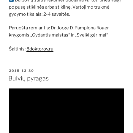
po pusę stiklinės arba stiklinę. Vartojimo trukmė
gydymo tikslais: 2-4 savaitės.
Paruošta remiantis: Dr. Jorge D. Pamplona Roger
knygomis „Gydantis maistas“ ir „Sveiki gėrimai“
Šaltinis:
8doktorov.ru
PASKELBTA
2015-12-30
Bulvių pyragas