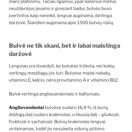
maro platinimu. Tačiau ilgainiui, ypač kelerius metus
neužderėjus javams ir gresiant badui, bulvės buvo
įvertintos kaip nereikli, lengvai auginama, derlinga
daržovė. Šiandien auginama apie 1300 bulvių rūšių.
Bulvė ne tik skani, bet ir labai maistinga
daržovė
Lengviau yra išvardyti, ko bulvėse trūksta, nei kokių
vertingų medžiagų jos turi. Bulvėse mažai riebalų,
vitamino E, kalcio, nėra provitamino A ir vitamino B12.
Bulvė vertinga angliavandeniais ir baltymais.
Angliavandeniai
bulvėse sudaro 16,4 %, iš kurių
didžiąją dalį sudaro krakmolas, o likusią dalį – gliukozė,
fruktozė ir sacharozė. Bulvių krakmolas lengvai
virškinamas, todėl jis nesukelia vidurių pūtimo.