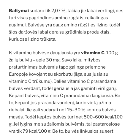
Baltymai
sudaro tik 2,07 %, tačiau jie labai vertingi, nes
turi visas pagrindines amino rūgštis, reikalingas
augimui. Bulvėse yra daug amino rūgšties lizino, todėl
šios daržovės labai dera su grūdiniais produktais,
kuriuose lizino trūksta.
Iš vitaminų bulvėse daugiausia yra
vitamino C
, 100 g
žalių bulvių – apie 30 mg. Savo laiku mitybos
praturtinimas bulvėmis tapo galinga priemone
Europoje kovojant su skorbutu (liga, susijusia su
vitamino C trūkumu). Dalies vitamino C prarandama
bulves verdant, todėl geriausia jas gaminti virš garų.
Kepant bulves, vitamino C prarandama daugiausia. Be
to, kepant jos praranda vandenį, kurio vietą užima
riebalai. Jie gali sudaryti net 15–30 % keptos bulvės
masės. Todėl keptos bulvės turi net 500–600 kcal/100
g. Jei lyginsime su žaliomis bulvėmis, tai pastarosiose
yra tik 79 kcal/100 g. Be to, bulvės linkusios sugerti