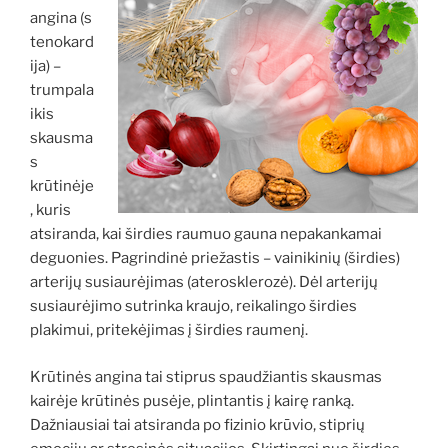
angina (s
tenokard
ija) –
trumpala
ikis
skausma
s
krūtinėje
, kuris
atsiranda, kai širdies raumuo gauna nepakankamai
deguonies. Pagrindinė priežastis – vainikinių (širdies)
arterijų susiaurėjimas (aterosklerozė). Dėl arterijų
susiaurėjimo sutrinka kraujo, reikalingo širdies
plakimui, pritekėjimas į širdies raumenį.
Krūtinės angina tai stiprus spaudžiantis skausmas
kairėje krūtinės pusėje, plintantis į kairę ranką.
Dažniausiai tai atsiranda po fizinio krūvio, stiprių