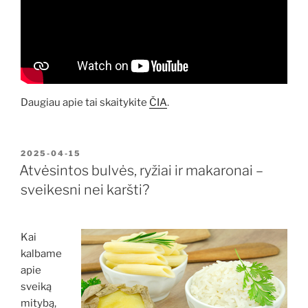
Daugiau apie tai skaitykite
ČIA
.
PASKELBTA
2025-04-15
Atvėsintos bulvės, ryžiai ir makaronai –
sveikesni nei karšti?
Kai
kalbame
apie
sveiką
mitybą,