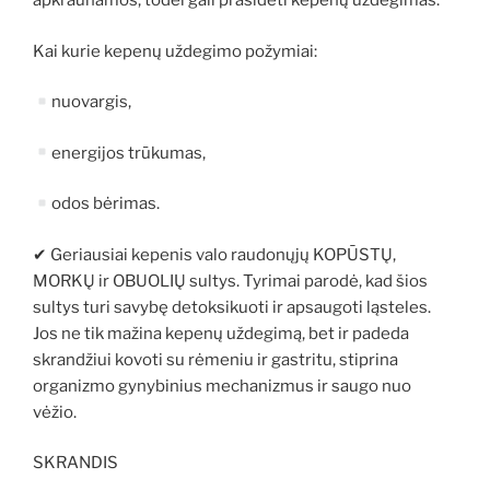
apkraunamos, todėl gali prasidėti kepenų uždegimas.
Kai kurie kepenų uždegimo požymiai:
nuovargis,
energijos trūkumas,
odos bėrimas.
✔ Geriausiai kepenis valo raudonųjų KOPŪSTŲ,
MORKŲ ir OBUOLIŲ sultys. Tyrimai parodė, kad šios
sultys turi savybę detoksikuoti ir apsaugoti ląsteles.
Jos ne tik mažina kepenų uždegimą, bet ir padeda
skrandžiui kovoti su rėmeniu ir gastritu, stiprina
organizmo gynybinius mechanizmus ir saugo nuo
vėžio.
SKRANDIS