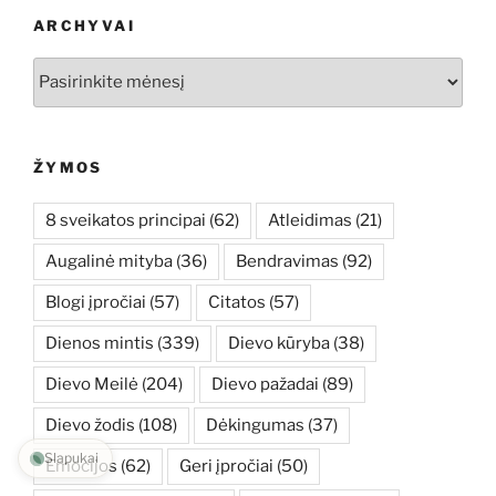
ARCHYVAI
Archyvai
ŽYMOS
8 sveikatos principai
(62)
Atleidimas
(21)
Augalinė mityba
(36)
Bendravimas
(92)
Blogi įpročiai
(57)
Citatos
(57)
Dienos mintis
(339)
Dievo kūryba
(38)
Dievo Meilė
(204)
Dievo pažadai
(89)
Dievo žodis
(108)
Dėkingumas
(37)
Slapukai
Emocijos
(62)
Geri įpročiai
(50)