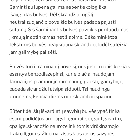
Gaminti su lupena galima nebent ekologiškai
išaugintas bulves. Dėl skrandžio rūgštį
neutralizuojančio poveikio bulvės padeda pajusti
sotumą. Šis šarminantis bulvės poveikis perduodamas
į kraują ir aptinkamas net šlapime. Dėka minkštos
tekstūros bulvės neapkrauna skrandžio, todėl suteikia
jam galimybę pailsėti.
Bulvės turi ir raminantį poveikį, nes jose mažais kiekiais
esantys benzodiazepinai, kurie plačiai naudojami
farmacijos pramonėje raminamųjų vaistų gamyboje,
padeda skrandžiui atsipalaiduoti. Tai naudinga
žmonėms, kenčiantiems nuo skrandžio spazmų.
Būtent dėl šių išvardintų savybių bulvės ypač tinka
esant padidėjusiam rūgštingumui, sergant gastritu,
opalige, skrandžio neuroze ir kitomis virškinamojo
trakto ligomis. Žinoma, visos šios geros savybės