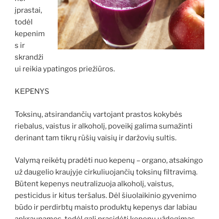
įprastai,
todėl
kepenim
s ir
skrandži
ui reikia ypatingos priežiūros.
KЕPENYS
Toksinų, atsirandančių vartojant prastos kokybės
riebalus, vaistus ir alkoholį, poveikį galima sumažinti
derinant tam tikrų rūšių vaisių ir daržovių sultis.
Valymą reikėtų pradėti nuo kepenų – organo, atsakingo
už daugelio kraujyje cirkuliuojančių toksinų filtravimą.
Būtent kepenys neutralizuoja alkoholį, vaistus,
pesticidus ir kitus teršalus. Dėl šiuolaikinio gyvenimo
būdo ir perdirbtų maisto produktų kepenys dar labiau