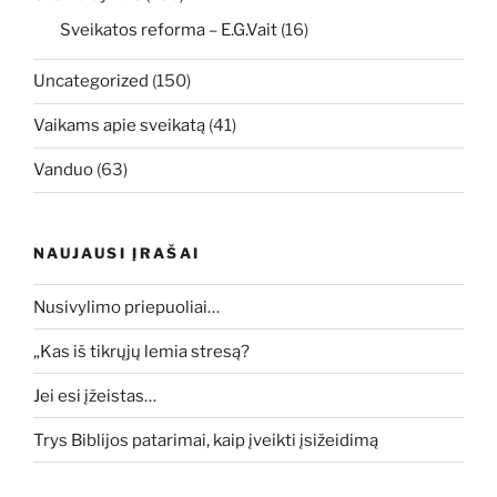
Sveikatos reforma – E.G.Vait
(16)
Uncategorized
(150)
Vaikams apie sveikatą
(41)
Vanduo
(63)
NAUJAUSI ĮRAŠAI
Nusivylimo priepuoliai…
„Kas iš tikrųjų lemia stresą?
Jei esi įžeistas…
Trys Biblijos patarimai, kaip įveikti įsižeidimą