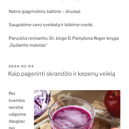
Natris (pagrindinis šaltinis – druska)
Saugokime savo sveikatą ir būkime sveiki.
Paruošta remiantis: Dr. Jorge D. Pamplona Roger knyga
„Gydantis maistas“
PASKELBTA
2024-01-04
Kaip pagerinti skrandžio ir kepenų veiklą
Per
šventes
neretai
valgome
daugiau
nei