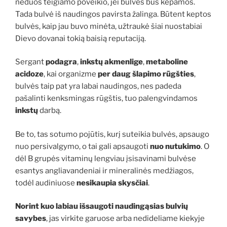
neduos teigiamo poveikio, jei bulvės bus kepamos.
Tada bulvė iš naudingos pavirsta žalinga. Būtent keptos
bulvės, kaip jau buvo minėta, užtraukė šiai nuostabiai
Dievo dovanai tokią baisią reputaciją.
Sergant
podagra
,
inkstų akmenlige
,
metaboline
acidoze
, kai organizme
per daug šlapimo rūgšties
,
bulvės taip pat yra labai naudingos, nes padeda
pašalinti kenksmingas rūgštis, tuo palengvindamos
inkstų
darbą.
Be to, tas sotumo pojūtis, kurį suteikia bulvės, apsaugo
nuo persivalgymo, o tai gali apsaugoti
nuo nutukimo
. O
dėl B grupės vitaminų lengviau įsisavinami bulvėse
esantys angliavandeniai ir mineralinės medžiagos,
todėl audiniuose
nesikaupia skysčiai
.
Norint kuo labiau išsaugoti naudingąsias bulvių
savybes
, jas virkite garuose arba nedideliame kiekyje