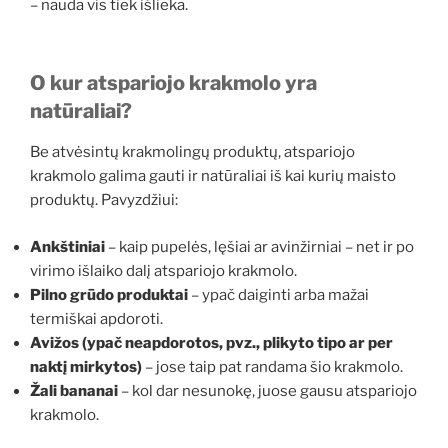
– nauda vis tiek išlieka.
O kur
atspariojo krakmolo
yra
natūraliai?
Be atvėsintų krakmolingų produktų, atspariojo
krakmolo galima gauti ir natūraliai iš kai kurių maisto
produktų. Pavyzdžiui:
Ankštiniai
– kaip pupelės, lęšiai ar avinžirniai – net ir po
virimo išlaiko dalį atspariojo krakmolo.
Pilno grūdo produktai
– ypač daiginti arba mažai
termiškai apdoroti.
Avižos (ypač neapdorotos, pvz., plikyto tipo ar per
naktį mirkytos)
– jose taip pat randama šio krakmolo.
Žali bananai
– kol dar nesunokę, juose gausu atspariojo
krakmolo.