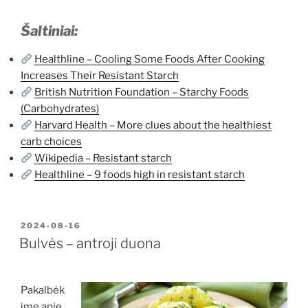
Šaltiniai:
Healthline – Cooling Some Foods After Cooking
Increases Their Resistant Starch
British Nutrition Foundation – Starchy Foods
(Carbohydrates)
Harvard Health – More clues about the healthiest
carb choices
Wikipedia – Resistant starch
Healthline – 9 foods high in resistant starch
PASKELBTA
2024-08-16
Bulvės – antroji duona
Pakalbėk
ime apie