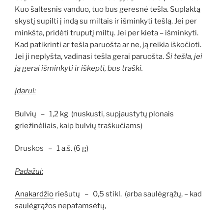
Kuo šaltesnis vanduo, tuo bus geresnė tešla. Suplaktą
skystį supilti į indą su miltais ir išminkyti tešlą. Jei per
minkšta, pridėti truputį miltų. Jei per kieta – išminkyti.
Kad patikrinti ar tešla paruošta ar ne, ją reikia iškočioti.
Jei ji neplyšta, vadinasi tešla gerai paruošta.
Ši tešla, jei
ją gerai išminkyti ir iškepti, bus traški.
Įdarui:
Bulvių – 1,2 kg (nuskusti, supjaustytų plonais
griežinėliais, kaip bulvių traškučiams)
Druskos – 1 a.š. (6 g)
Padažui:
Anakardžio
riešutų – 0,5 stikl. (arba saulėgrąžų, – kad
saulėgrąžos nepatamsėtų,