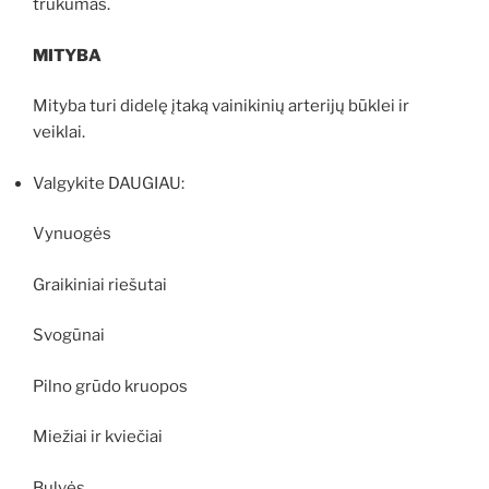
trūkumas.
MITYBA
Mityba turi didelę įtaką vainikinių arterijų būklei ir
veiklai.
Valgykite DAUGIAU:
Vynuogės
Graikiniai riešutai
Svogūnai
Pilno grūdo kruopos
Miežiai ir kviečiai
Bulvės