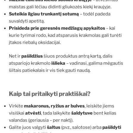
maistas gali lėčiau didinti gliukozės kiekį kraujyje.
Suteikia ilgiau trunkantį sotumą
– todėl padeda
suvaldyti apetitą.
Prisideda prie geresnės medžiagų apykaitos
– kai
kurie tyrimai rodo, kad atsparusis krakmolas gali turėti
įtakos riebalų oksidacijai.
Net ir
pašildžius
šiuos produktus antrą kartą, dalis
atspariojo krakmolo
išlieka
– vadinasi, galima mėgautis
šiltais patiekalais ir vis tiek gauti naudą.
Kaip tai pritaikyti praktiškai?
Virkite
makaronus, ryžius ar bulves
, leiskite jiems
visiškai
atvėsti
, tada laikykite
šaldytuve
bent kelias
valandas (geriausia – per naktį).
Galite juos valgyti
šaltus
(pvz., salotose) arba
pašildyti