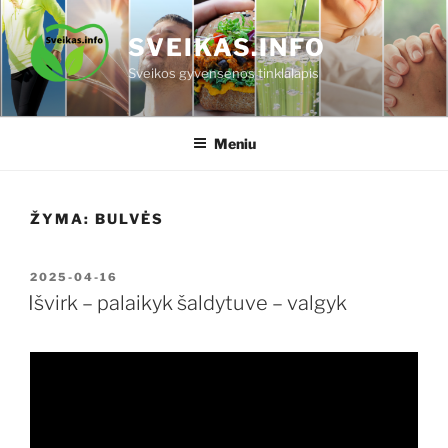
Eiti
prie
SVEIKAS.INFO
turinio
Sveikos gyvensenos tinklalapis
Meniu
ŽYMA:
BULVĖS
PASKELBTA
2025-04-16
Išvirk – palaikyk šaldytuve – valgyk