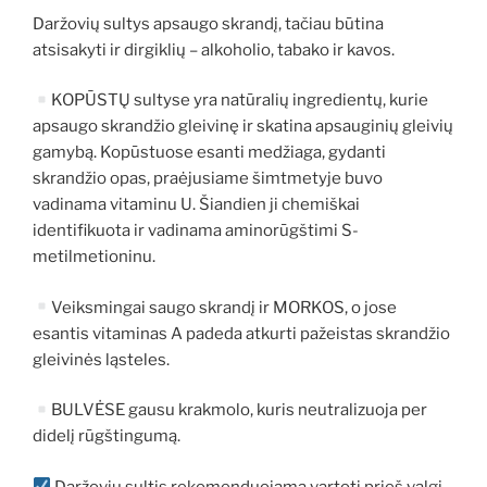
Daržovių sultys apsaugo skrandį, tačiau būtina
atsisakyti ir dirgiklių – alkoholio, tabako ir kavos.
KOPŪSTŲ sultyse yra natūralių ingredientų, kurie
apsaugo skrandžio gleivinę ir skatina apsauginių gleivių
gamybą. Kopūstuose esanti medžiaga, gydanti
skrandžio opas, praėjusiame šimtmetyje buvo
vadinama vitaminu U. Šiandien ji chemiškai
identifikuota ir vadinama aminorūgštimi S-
metilmetioninu.
Veiksmingai saugo skrandį ir MORKOS, o jose
esantis vitaminas A padeda atkurti pažeistas skrandžio
gleivinės ląsteles.
BULVĖSE gausu krakmolo, kuris neutralizuoja per
didelį rūgštingumą.
Daržovių sultis rekomenduojama vartoti prieš valgį