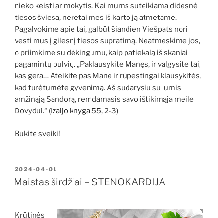
nieko keisti ar mokytis. Kai mums suteikiama didesnė
tiesos šviesa, neretai mes iš karto ją atmetame.
Pagalvokime apie tai, galbūt šiandien Viešpats nori
vesti mus į gilesnį tiesos supratimą. Neatmeskime jos,
o priimkime su dėkingumu, kaip patiekalą iš skaniai
pagamintų bulvių. „Paklausykite Manęs, ir valgysite tai,
kas gera… Ateikite pas Mane ir rūpestingai klausykitės,
kad turėtumėte gyvenimą. Aš sudarysiu su jumis
amžinąją Sandorą, remdamasis savo ištikimąja meile
Dovydui.“ (
Izaijo knyga 55
, 2-3)
Būkite sveiki!
PASKELBTA
2024-04-01
Maistas širdžiai – STENOKARDIJA
Krūtinės