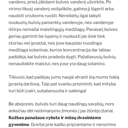
vandens, prieš įdėdami bulves vandenį užvirkite. Po
virimo likusį vandenį neišpilkite, galima jį išgerti arba
naudoti sriuboms ruošti. Nereikėtų ilgai laikyti
nuskustų bulvių pamerktų vandenyje, nes vandenyje
ištirps nemažai maistingųjų medžiagų. Pavasarį bulves
geriau gaminti be lupenų ir nuskusti jas šiek tiek
storiau nei įprastai, nes jose kaupiasi nuodinga
medžiaga solaninas, kurios koncentracija dar labiau
padidėja, kai bulvės pradeda dygti. Pažaliavusių bulvių
nenaudokite maistui, nes jose yra daug solanino.
Tikiuosi, kad padėjau jums naujai atrasti šią mums tokią
įprastą daržovę. Taip pat svarbu prisiminti, kad mityba
turi būti įvairi, subalansuota ir saikinga!
Be abejonės, bulvės turi daug naudingų savybių, nors
anksčiau dėl neišmanymo žmonės į jas žiūrėjo įtariai.
Kažkas panašaus vyksta ir mūsų dvasiniame
gyvenime
. Greitai prie kažko priprantame ir nenorime