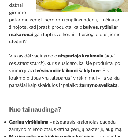
dažnai
girdime
patarimų vengti perdirbtų angliavandenių. Tačiau ar
žinojote, kad įprasti produktai kaip
bulvės, ryžiai ar
makaronai
gali tapti sveikesni – tiesiog leidus jiems
atvėsti?
Viskas dėl vadinamojo
atspariojo krakmolo
(
angl.
resistant starch
), kuris susidaro, kai šie produktai po
virimo yra
atvėsinami ir laikomi šaldytuve
. Šis
krakmolo tipas yra „atsparus“ virškinimui – jis veikia
panašiai kaip skaidulos ir palaiko
žarnyno sveikatą
.
Kuo tai naudinga?
Gerina virškinimą
– atsparusis krakmolas padeda
žarnyno mikrobiotai, skatina gerųjų bakterijų augimą.
Mažina cukraus kiekio šuolius kraujyje
– atvėsintas