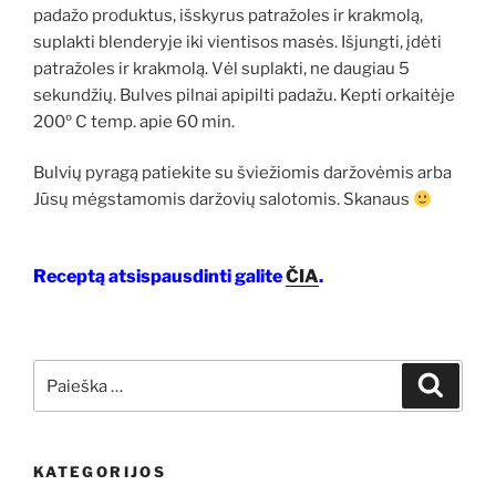
padažo produktus, išskyrus patražoles ir krakmolą,
suplakti blenderyje iki vientisos masės. Išjungti, įdėti
patražoles ir krakmolą. Vėl suplakti, ne daugiau 5
sekundžių. Bulves pilnai apipilti padažu. Kepti orkaitėje
200º C temp. apie 60 min.
Bulvių pyragą patiekite su šviežiomis daržovėmis arba
Jūsų mėgstamomis daržovių salotomis.
Skanaus
Receptą atsispausdinti galite
ČIA
.
Ieškoti:
Ieškoti
KATEGORIJOS