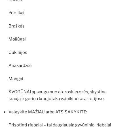
Persikai
Braškės
Moliūgai
Cukinijos
Anakardžiai
Mangai
SVOGŪNAI apsaugo nuo aterosklerozės, skystina
kraują ir gerina kraujotaką vainikinėse arterijose.
Valgykite MAŽIAU arba ATSISAKYKITE:
Prisotinti riebalai – tai daugiausia gyvūniniai riebalai