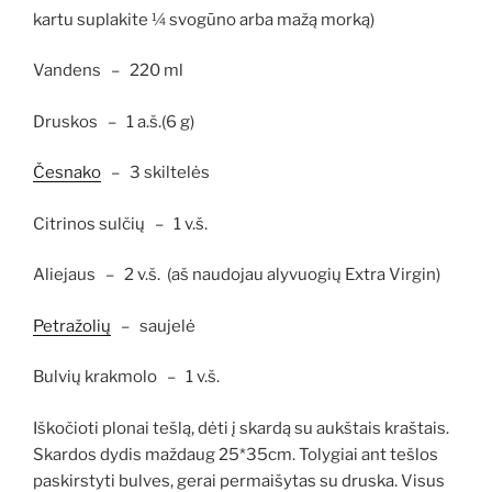
kartu suplakite ¼ svogūno arba mažą morką)
Vandens – 220 ml
Druskos – 1 a.š.(6 g)
Česnako
– 3 skiltelės
Citrinos sulčių – 1 v.š.
Aliejaus – 2 v.š. (aš naudojau alyvuogių Extra Virgin)
Petražolių
– saujelė
Bulvių krakmolo – 1 v.š.
Iškočioti plonai tešlą, dėti į skardą su aukštais kraštais.
Skardos dydis maždaug 25*35cm. Tolygiai ant tešlos
paskirstyti bulves, gerai permaišytas su druska. Visus