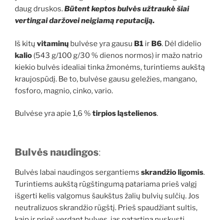
daug druskos.
Būtent keptos bulvės užtraukė šiai
vertingai daržovei neigiamą reputaciją.
Iš kitų
vitaminų
bulvėse yra gausu
B1
ir
B6
. Dėl didelio
kalio
(543 g/100 g/30 % dienos normos) ir mažo natrio
kiekio bulvės idealiai tinka žmonėms, turintiems aukštą
kraujospūdį. Be to, bulvėse gausu geležies, mangano,
fosforo, magnio, cinko, vario.
Bulvėse yra apie 1,6 %
tirpios ląstelienos
.
Bulvės naudingos
:
Bulvės labai naudingos sergantiems
skrandžio ligomis
.
Turintiems aukštą rūgštingumą patariama prieš valgį
išgerti kelis valgomus šaukštus žalių bulvių sulčių. Jos
neutralizuos skrandžio rūgštį. Prieš spaudžiant sultis,
kaip ir prieš verdant bulves, jas patartina nuskusti.