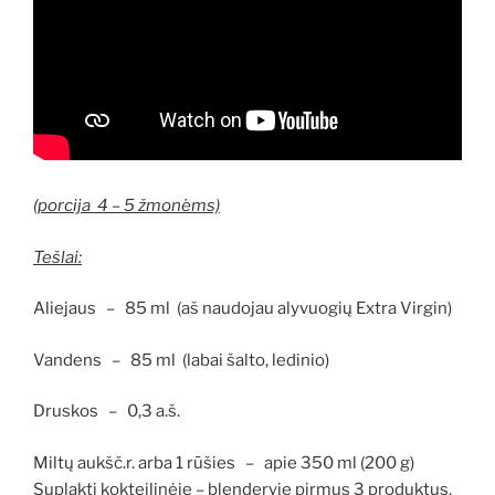
(porcija 4 – 5 žmonėms)
Tešlai:
Aliejaus – 85 ml (aš naudojau alyvuogių Extra Virgin)
Vandens – 85 ml (labai šalto, ledinio)
Druskos – 0,3 a.š.
Miltų aukšč.r. arba 1 rūšies – apie 350 ml (200 g)
Suplakti kokteilinėje – blenderyje pirmus 3 produktus.