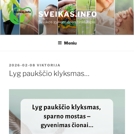
Eiti
prie
SVEIKAS.INFO
turinio
Sveikos gyvensenos tinklalapis
Meniu
PASKELBTA
2026-02-08
VIKTORIJA
Lyg paukščio klyksmas…