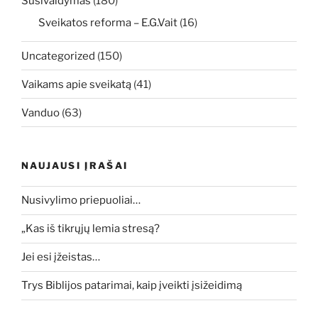
Susivaldymas
(180)
Sveikatos reforma – E.G.Vait
(16)
Uncategorized
(150)
Vaikams apie sveikatą
(41)
Vanduo
(63)
NAUJAUSI ĮRAŠAI
Nusivylimo priepuoliai…
„Kas iš tikrųjų lemia stresą?
Jei esi įžeistas…
Trys Biblijos patarimai, kaip įveikti įsižeidimą