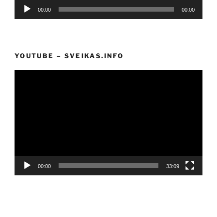
Audio
00:00
00:00
grotuvas
YOUTUBE – SVEIKAS.INFO
Video
grotuvas
00:00
33:09