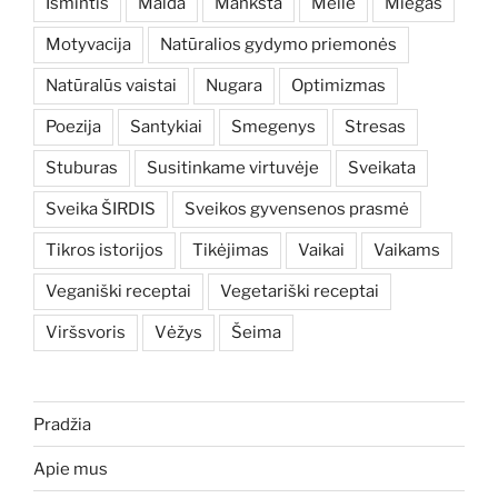
Išmintis
Malda
Mankšta
Meilė
Miegas
Motyvacija
Natūralios gydymo priemonės
Natūralūs vaistai
Nugara
Optimizmas
Poezija
Santykiai
Smegenys
Stresas
Stuburas
Susitinkame virtuvėje
Sveikata
Sveika ŠIRDIS
Sveikos gyvensenos prasmė
Tikros istorijos
Tikėjimas
Vaikai
Vaikams
Veganiški receptai
Vegetariški receptai
Viršsvoris
Vėžys
Šeima
Pradžia
Apie mus