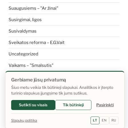
Suaugusiems – "Ar žinai"
Susirgimai, ligos
Susivaldymas
Sveikatos reforma – E.G.Vait
Uncategorized
Vaikams – "Smalsutis"
Vaikams apie sveikatą
Gerbiame jūsų privatumą
Šiuo metu veikia tik būtinieji slapukai. Analitikos ir įterpto
Vanduo
turinio slapukus įjungsime tik jums sutikus.
Sutikti su visais
Tik būtinieji
Pasirinkti
Sistema: WordPress
Slapukų politika
LT
EN
RU