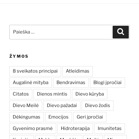
Ieškoti:
Ieškoti
ŽYMOS
8 sveikatos principai
Atleidimas
Augalinė mityba
Bendravimas
Blogi įpročiai
Citatos
Dienos mintis
Dievo kūryba
Dievo Meilė
Dievo pažadai
Dievo žodis
Dėkingumas
Emocijos
Geri įpročiai
Gyvenimo prasmė
Hidroterapija
Imunitetas