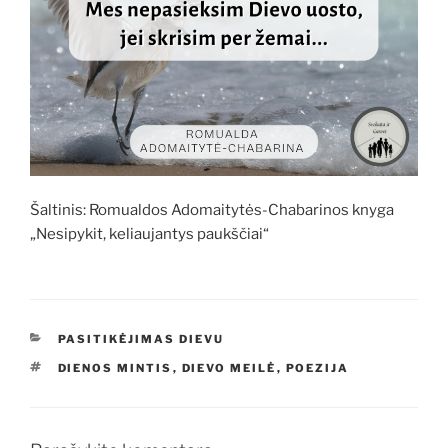
Šaltinis: Romualdos Adomaitytės-Chabarinos knyga
„Nesipykit, keliaujantys paukščiai“
KATEGORIJOS
PASITIKĖJIMAS DIEVU
ŽYMOS
DIENOS MINTIS
,
DIEVO MEILĖ
,
POEZIJA