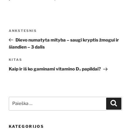
Navigacija
Ankstesnis
ANKSTESNIS
tarp
įrašas
Dievo numatyta mityba – saugi kryptis žmogui ir
įrašų
šiandien – 3 dalis
Kitas
KITAS
įrašas
Kaip ir iš ko gaminami vitamino D₃ papildai?
Ieškoti:
Ieškoti
KATEGORIJOS