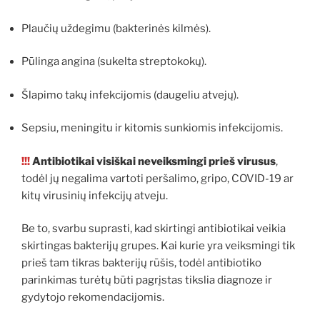
Plaučių uždegimu (bakterinės kilmės).
Pūlinga angina (sukelta streptokokų).
Šlapimo takų infekcijomis (daugeliu atvejų).
Sepsiu, meningitu ir kitomis sunkiomis infekcijomis.
!!!
Antibiotikai visiškai neveiksmingi prieš virusus
,
todėl jų negalima vartoti peršalimo, gripo, COVID-19 ar
kitų virusinių infekcijų atveju.
Be to, svarbu suprasti, kad skirtingi antibiotikai veikia
skirtingas bakterijų grupes. Kai kurie yra veiksmingi tik
prieš tam tikras bakterijų rūšis, todėl antibiotiko
parinkimas turėtų būti pagrįstas tikslia diagnoze ir
gydytojo rekomendacijomis.