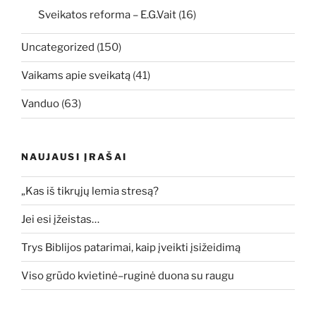
Sveikatos reforma – E.G.Vait
(16)
Uncategorized
(150)
Vaikams apie sveikatą
(41)
Vanduo
(63)
NAUJAUSI ĮRAŠAI
„Kas iš tikrųjų lemia stresą?
Jei esi įžeistas…
Trys Biblijos patarimai, kaip įveikti įsižeidimą
Viso grūdo kvietinė–ruginė duona su raugu