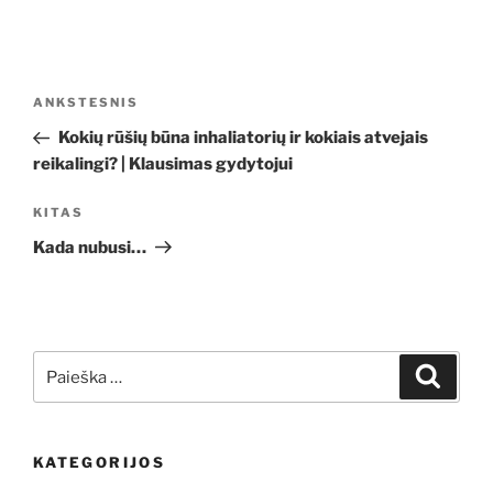
Navigacija
Ankstesnis
ANKSTESNIS
tarp
įrašas
Kokių rūšių būna inhaliatorių ir kokiais atvejais
įrašų
reikalingi? | Klausimas gydytojui
Kitas
KITAS
įrašas
Kada nubusi…
Ieškoti:
Ieškoti
KATEGORIJOS