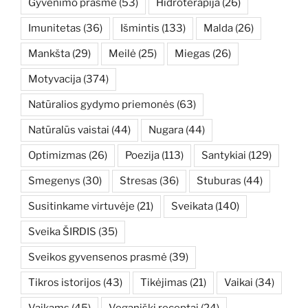
Gyvenimo prasmė
(53)
Hidroterapija
(26)
Imunitetas
(36)
Išmintis
(133)
Malda
(26)
Mankšta
(29)
Meilė
(25)
Miegas
(26)
Motyvacija
(374)
Natūralios gydymo priemonės
(63)
Natūralūs vaistai
(44)
Nugara
(44)
Optimizmas
(26)
Poezija
(113)
Santykiai
(129)
Smegenys
(30)
Stresas
(36)
Stuburas
(44)
Susitinkame virtuvėje
(21)
Sveikata
(140)
Sveika ŠIRDIS
(35)
Sveikos gyvensenos prasmė
(39)
Tikros istorijos
(43)
Tikėjimas
(21)
Vaikai
(34)