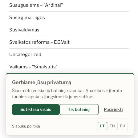
Suaugusiems – "Ar žinai"
Susirgimai, ligos
Susivaldymas
Sveikatos reforma – E.G.Vait
Uncategorized
Vaikams – "Smalsutis"
Vaikams apie sveikatą
Gerbiame jūsų privatumą
Šiuo metu veikia tik būtinieji slapukai. Analitikos ir įterpto
Vanduo
turinio slapukus įjungsime tik jums sutikus.
Sutikti su visais
Tik būtinieji
Pasirinkti
Sistema: WordPress
Slapukų politika
LT
EN
RU