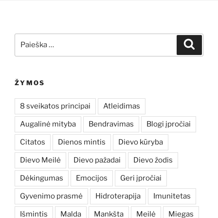
Ieškoti:
Ieškoti
ŽYMOS
8 sveikatos principai
Atleidimas
Augalinė mityba
Bendravimas
Blogi įpročiai
Citatos
Dienos mintis
Dievo kūryba
Dievo Meilė
Dievo pažadai
Dievo žodis
Dėkingumas
Emocijos
Geri įpročiai
Gyvenimo prasmė
Hidroterapija
Imunitetas
Išmintis
Malda
Mankšta
Meilė
Miegas