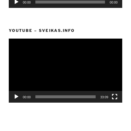
00:00
00:00
grotuvas
YOUTUBE – SVEIKAS.INFO
Video
grotuvas
00:00
33:09