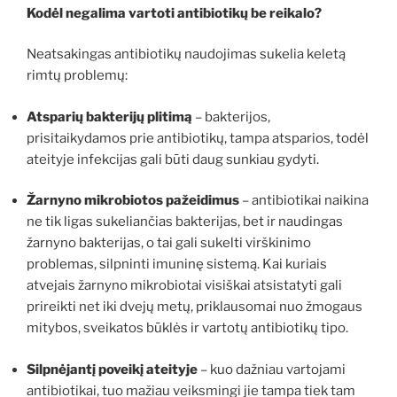
Kodėl negalima vartoti antibiotikų be reikalo?
Neatsakingas antibiotikų naudojimas sukelia keletą
rimtų problemų:
Atsparių bakterijų plitimą
– bakterijos,
prisitaikydamos prie antibiotikų, tampa atsparios, todėl
ateityje infekcijas gali būti daug sunkiau gydyti.
Žarnyno mikrobiotos pažeidimus
– antibiotikai naikina
ne tik ligas sukeliančias bakterijas, bet ir naudingas
žarnyno bakterijas, o tai gali sukelti virškinimo
problemas, silpninti imuninę sistemą. Kai kuriais
atvejais žarnyno mikrobiotai visiškai atsistatyti gali
prireikti net iki dvejų metų, priklausomai nuo žmogaus
mitybos, sveikatos būklės ir vartotų antibiotikų tipo.
Silpnėjantį poveikį ateityje
– kuo dažniau vartojami
antibiotikai, tuo mažiau veiksmingi jie tampa tiek tam