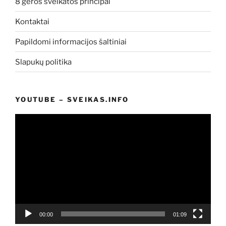
8 geros sveikatos principai
Kontaktai
Papildomi informacijos šaltiniai
Slapukų politika
YOUTUBE – SVEIKAS.INFO
Video
grotuvas
00:00
01:09