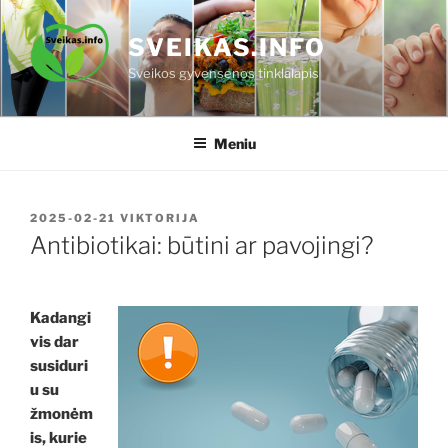
Eiti
prie
SVEIKAS.INFO
turinio
Sveikos gyvensenos tinklalapis
Meniu
PASKELBTA
2025-02-21
VIKTORIJA
Antibiotikai: būtini ar pavojingi?
Kadangi
vis dar
susiduri
u su
žmonėm
is, kurie