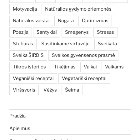
Motyvacija
Natūralios gydymo priemonės
Natūralūs vaistai
Nugara
Optimizmas
Poezija
Santykiai
Smegenys
Stresas
Stuburas
Susitinkame virtuvėje
Sveikata
Sveika ŠIRDIS
Sveikos gyvensenos prasmė
Tikros istorijos
Tikėjimas
Vaikai
Vaikams
Veganiški receptai
Vegetariški receptai
Viršsvoris
Vėžys
Šeima
Pradžia
Apie mus