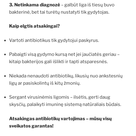
3. Netinkama diagnozė
– galbūt liga iš tiesų buvo
bakterinė, bet tai turėtų nustatyti tik gydytojas.
Kaip elgtis atsakingai?
Vartoti antibiotikus tik gydytojui paskyrus.
Pabaigti visą gydymo kursą net jei jaučiatės geriau –
kitaip bakterijos gali išlikti ir tapti atsparesnės.
Niekada nenaudoti antibiotikų, likusių nuo ankstesnių
ligų ar pasiskolintų iš kitų žmonių.
Sergant virusinėmis ligomis – ilsėtis, gerti daug
skysčių, palaikyti imuninę sistemą natūraliais būdais.
Atsakingas antibiotikų vartojimas – mūsų visų
sveikatos garantas!