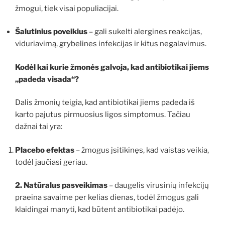
žmogui, tiek visai populiacijai.
Šalutinius poveikius
– gali sukelti alergines reakcijas,
viduriavimą, grybelines infekcijas ir kitus negalavimus.
Kodėl kai kurie žmonės galvoja, kad antibiotikai jiems
„padeda visada“?
Dalis žmonių teigia, kad antibiotikai jiems padeda iš
karto pajutus pirmuosius ligos simptomus. Tačiau
dažnai tai yra:
Placebo efektas
– žmogus įsitikinęs, kad vaistas veikia,
todėl jaučiasi geriau.
2. Natūralus pasveikimas
– daugelis virusinių infekcijų
praeina savaime per kelias dienas, todėl žmogus gali
klaidingai manyti, kad būtent antibiotikai padėjo.