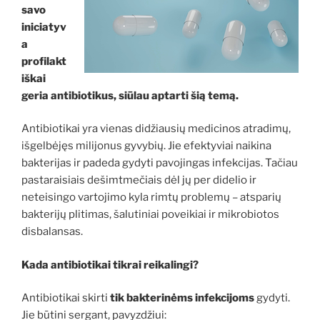
savo
iniciatyv
a
profilakt
iškai
geria antibiotikus, siūlau aptarti šią temą.
Antibiotikai yra vienas didžiausių medicinos atradimų,
išgelbėjęs milijonus gyvybių. Jie efektyviai naikina
bakterijas ir padeda gydyti pavojingas infekcijas. Tačiau
pastaraisiais dešimtmečiais dėl jų per didelio ir
neteisingo vartojimo kyla rimtų problemų – atsparių
bakterijų plitimas, šalutiniai poveikiai ir mikrobiotos
disbalansas.
Kada antibiotikai tikrai reikalingi?
Antibiotikai skirti
tik bakterinėms infekcijoms
gydyti.
Jie būtini sergant, pavyzdžiui: