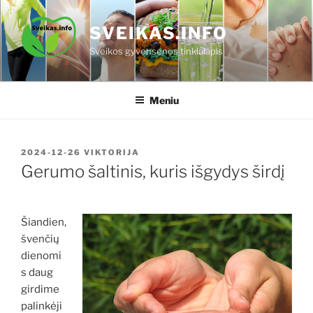
Eiti
prie
SVEIKAS.INFO
turinio
Sveikos gyvensenos tinklalapis
Meniu
PASKELBTA
2024-12-26
VIKTORIJA
Gerumo šaltinis, kuris išgydys širdį
Šiandien,
švenčių
dienomi
s daug
girdime
palinkėji