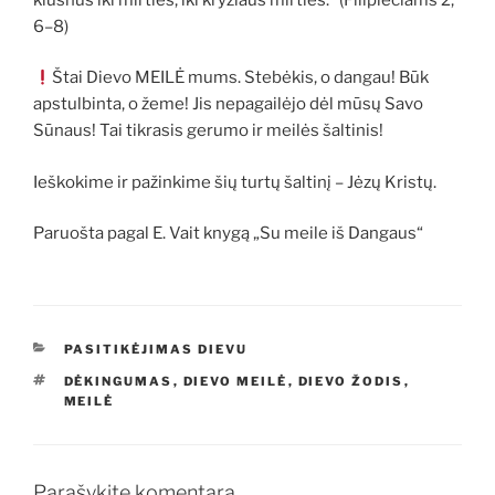
6–8)
Štai Dievo MEILĖ mums. Stebėkis, o dangau! Būk
apstulbinta, o žeme! Jis nepagailėjo dėl mūsų Savo
Sūnaus! Tai tikrasis gerumo ir meilės šaltinis!
Ieškokime ir pažinkime šių turtų šaltinį – Jėzų Kristų.
Paruošta pagal E. Vait knygą „Su meile iš Dangaus“
KATEGORIJOS
PASITIKĖJIMAS DIEVU
ŽYMOS
DĖKINGUMAS
,
DIEVO MEILĖ
,
DIEVO ŽODIS
,
MEILĖ
Parašykite komentarą