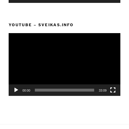
grotuvas
YOUTUBE – SVEIKAS.INFO
Video
grotuvas
00:00
33:09