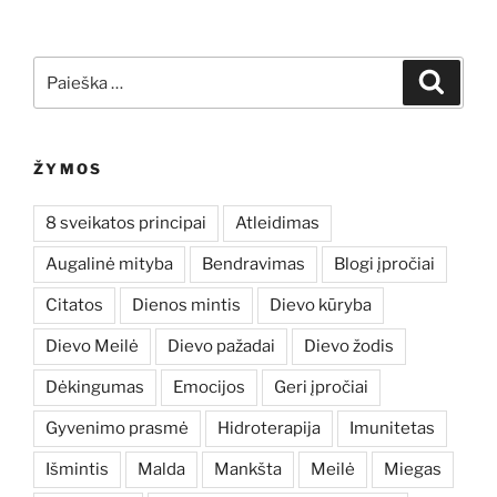
Ieškoti:
Ieškoti
ŽYMOS
8 sveikatos principai
Atleidimas
Augalinė mityba
Bendravimas
Blogi įpročiai
Citatos
Dienos mintis
Dievo kūryba
Dievo Meilė
Dievo pažadai
Dievo žodis
Dėkingumas
Emocijos
Geri įpročiai
Gyvenimo prasmė
Hidroterapija
Imunitetas
Išmintis
Malda
Mankšta
Meilė
Miegas