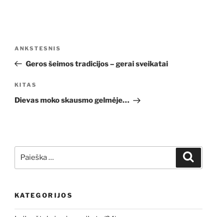
Navigacija
Ankstesnis
ANKSTESNIS
tarp
įrašas
Geros šeimos tradicijos – gerai sveikatai
įrašų
Kitas
KITAS
įrašas
Dievas moko skausmo gelmėje…
Ieškoti:
Ieškoti
KATEGORIJOS