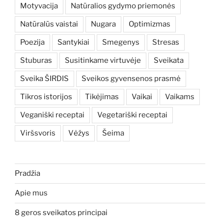
Motyvacija
Natūralios gydymo priemonės
Natūralūs vaistai
Nugara
Optimizmas
Poezija
Santykiai
Smegenys
Stresas
Stuburas
Susitinkame virtuvėje
Sveikata
Sveika ŠIRDIS
Sveikos gyvensenos prasmė
Tikros istorijos
Tikėjimas
Vaikai
Vaikams
Veganiški receptai
Vegetariški receptai
Viršsvoris
Vėžys
Šeima
Pradžia
Apie mus
8 geros sveikatos principai