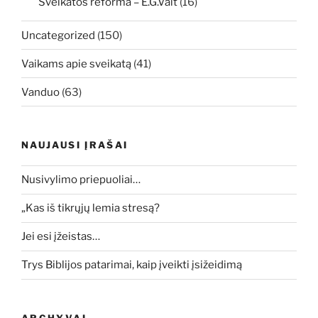
Sveikatos reforma – E.G.Vait
(16)
Uncategorized
(150)
Vaikams apie sveikatą
(41)
Vanduo
(63)
NAUJAUSI ĮRAŠAI
Nusivylimo priepuoliai…
„Kas iš tikrųjų lemia stresą?
Jei esi įžeistas…
Trys Biblijos patarimai, kaip įveikti įsižeidimą
ARCHYVAI