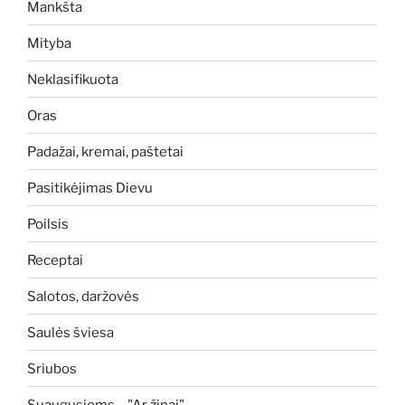
Mankšta
Mityba
Neklasifikuota
Oras
Padažai, kremai, paštetai
Pasitikėjimas Dievu
Poilsis
Receptai
Salotos, daržovės
Saulės šviesa
Sriubos
Suaugusiems – "Ar žinai"