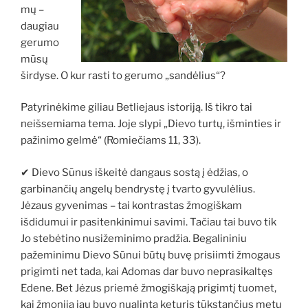
mų –
daugiau
gerumo
mūsų
širdyse. O kur rasti to gerumo „sandėlius“?
Patyrinėkime giliau Betliejaus istoriją. Iš tikro tai
neišsemiama tema. Joje slypi „Dievo turtų, išminties ir
pažinimo gelmė“ (Romiečiams 11, 33).
✔ Dievo Sūnus iškeitė dangaus sostą į ėdžias, o
garbinančių angelų bendrystę į tvarto gyvulėlius.
Jėzaus gyvenimas – tai kontrastas žmogiškam
išdidumui ir pasitenkinimui savimi. Tačiau tai buvo tik
Jo stebėtino nusižeminimo pradžia. Begalininiu
pažeminimu Dievo Sūnui būtų buvę prisiimti žmogaus
prigimti net tada, kai Adomas dar buvo neprasikaltęs
Edene. Bet Jėzus priemė žmogiškają prigimtį tuomet,
kai žmonija jau buvo nualinta keturis tūkstančius metų