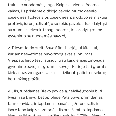
trukusio nuodemės jungo. Kaip kiekvienas Adomo
vaikas, Jis prisiėme didžiojo paveldimumo dėsnio
pasekmes. Kokios šios pasekmės, parodo Jo žemiškųjų
protėvių istorija. Jis atėjo su tokiu paveldu, kad dalytųsi
su mumis sielvartu ir pagundomis, ir parodytų mums
gyvenimo be nuodemės pavyzdį.
✔ Dievas leido ateiti Savo Sūnui, bejėgiui kūdikiui,
kuriam nesvetimas buvo žmogiškas silpnumas.
Viešpats leido Jėzui susidurti su kasdieniais žmogaus
gyvenimo pavojais, grumtis kovoje, kurioje turi grumtis
kiekvienas žmogaus vaikas, ir rizikuoti patirti nesėkmę
bei amžiną pražūtį.
✔ „Jis, turėdamas Dievo pavidalą, nelaikė grobiu būti
lygiam su Dievu, bet apiplėšė Pats Save, priimdamas
tarno pavidalą ir tapdamas panašus į žmones. Jis ir
išore tapo kaip visi žmonės; Jis nusižemino, tapdamas
klusnus iki mirties, iki kryžiaus mirties.“ (Filipiečiams 2,