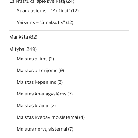
Laikraštukai apie sveikatą
(24)
Suaugusiems – "Ar žinai"
(12)
Vaikams – "Smalsutis"
(12)
Mankšta
(82)
Mityba
(249)
Maistas akims
(2)
Maistas arterijoms
(9)
Maistas kepenims
(2)
Maistas kraujagyslėms
(7)
Maistas kraujui
(2)
Maistas kvėpavimo sistemai
(4)
Maistas nervų sistemai
(7)