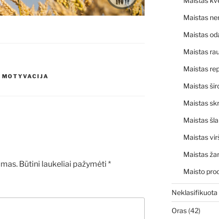
Maistas kv
Maistas ne
Maistas od
Maistas rau
Maistas rep
,
MOTYVACIJA
Maistas šir
Maistas skr
Maistas šl
Maistas vir
Maistas ža
amas.
Būtini laukeliai pažymėti
*
Maisto pro
Neklasifikuota
Oras
(42)