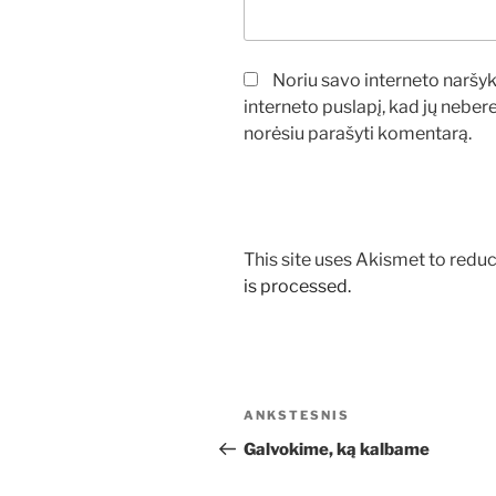
Noriu savo interneto naršykl
interneto puslapį, kad jų neberei
norėsiu parašyti komentarą.
This site uses Akismet to red
is processed.
Navigacija
Ankstesnis
ANKSTESNIS
tarp
įrašas
Galvokime, ką kalbame
įrašų