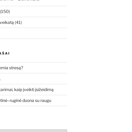
(150)
veikatą
(41)
AŠAI
lemia stresą?
…
tarimai, kaip įveikti įsižeidimą
etinė–ruginė duona su raugu