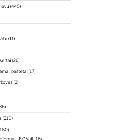
Dievu
(445)
alai
(11)
sertai
(26)
emai, paštetai
(17)
ržovės
(2)
36)
s
(210)
180)
eforma – E.G.Vait
(16)