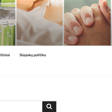
ltiniai
Slapukų politika
Ieškoti