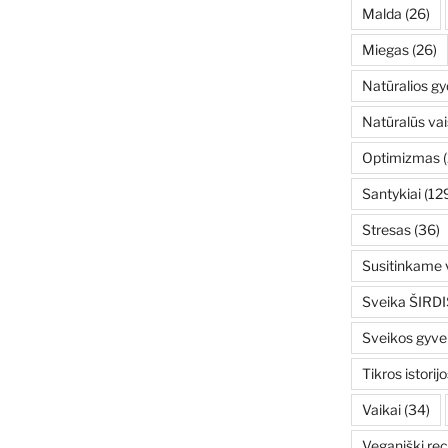
Malda
(26)
Miegas
(26)
Natūralios g
Natūralūs vai
Optimizmas
(
Santykiai
(12
Stresas
(36)
Susitinkame v
Sveika ŠIRDI
Sveikos gyv
Tikros istorijo
Vaikai
(34)
Veganiški rec