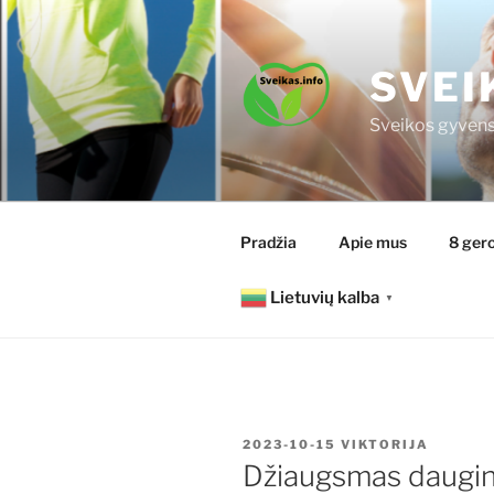
Eiti
prie
turinio
SVEI
Sveikos gyvens
Pradžia
Apie mus
8 gero
Lietuvių kalba
▼
PASKELBTA
2023-10-15
VIKTORIJA
Džiaugsmas daugina