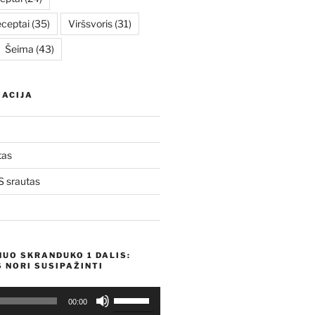
eceptai
(35)
Viršsvoris
(31)
Šeima
(43)
ACIJA
tas
 srautas
NUO SKRANDUKO 1 DALIS:
 NORI SUSIPAŽINTI
Naudokite
00:00
aukštyn/