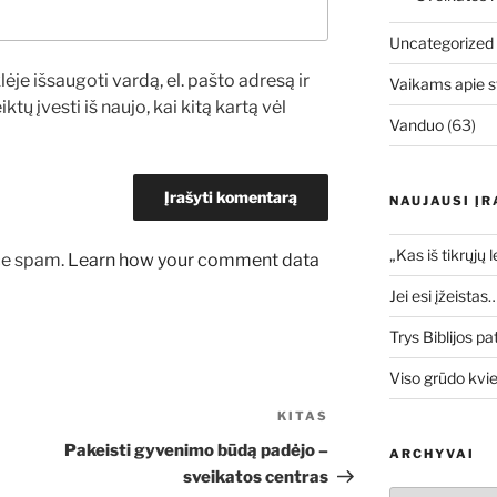
Uncategorized
ėje išsaugoti vardą, el. pašto adresą ir
Vaikams apie s
ktų įvesti iš naujo, kai kitą kartą vėl
Vanduo
(63)
NAUJAUSI ĮR
„Kas iš tikrųjų 
uce spam.
Learn how your comment data
Jei esi įžeistas
Trys Biblijos pa
Viso grūdo kvi
KITAS
Kitas
įrašas
Pakeisti gyvenimo būdą padėjo –
ARCHYVAI
sveikatos centras