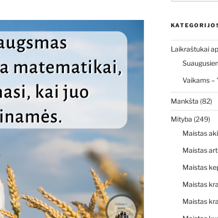
KATEGORIJO
Laikraštukai ap
Suaugusiems
Vaikams – 
Mankšta
(82)
Mityba
(249)
Maistas ak
Maistas art
Maistas ke
Maistas kr
Maistas kra