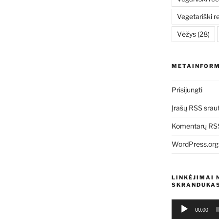
Vegetariški r
Vėžys
(28)
METAINFORM
Prisijungti
Įrašų RSS srau
Komentarų RSS
WordPress.org
LINKĖJIMAI 
SKRANDUKAS
Audio
00:00
grotuvas