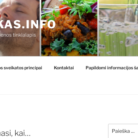
KAS.INFO
enos tinklalapis
s sveikatos principai
Kontaktai
Papildomi informacijos ša
Ieškoti:
si, kai…