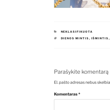
KATEGORIJOS
NEKLASIFIKUOTA
ŽYMOS
DIENOS MINTIS
,
IŠMINTIS
Parašykite komentarą
El. pašto adresas nebus skelbi
Komentaras
*