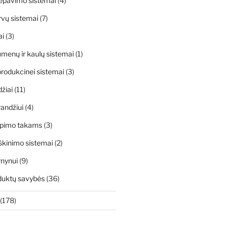
ėpavimo sistemai
(4)
rvų sistemai
(7)
ai
(3)
menų ir kaulų sistemai
(1)
rodukcinei sistemai
(3)
džiai
(11)
andžiui
(4)
apimo takams
(3)
škinimo sistemai
(2)
rnynui
(9)
duktų savybės
(36)
(178)