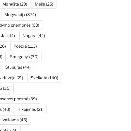
Mankšta
(29)
Meilė
(25)
Motyvacija
(374)
ydymo priemonės
(63)
stai
(44)
Nugara
(44)
26)
Poezija
(113)
9)
Smegenys
(30)
Stuburas
(44)
irtuvėje
(21)
Sveikata
(140)
S
(35)
ensenos prasmė
(39)
s
(43)
Tikėjimas
(21)
Vaikams
(45)
eptai
(24)