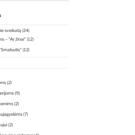
S
ie sveikatą
(24)
 – "Ar žinai"
(12)
"Smalsutis"
(12)
ims
(2)
erijoms
(9)
penims
(2)
aujagyslėms
(7)
ujui
(2)