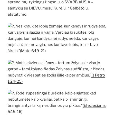
sprendimų, ryžtingų žingsnių, o SVARBIAUSIA –
santykių su DIEVU, mūsų Kūrėju ir Gelbėtoju,
atstatymo.
„Nesikraukite lobių žemėje, kur kandys ir rūdys ėda,
kur vagys įsilaužia ir vagia. Verčiau kraukitės lobį
danguje, kur nei kandys, nei rūdys neėda, kur vagys
neįsilaužia ir nevagia, nes kur tavo lobis, ten ir tavo
širdis.”
(Mato 6:19-21)
„Mat kiekvienas kūnas – tartum žolynas,ir visa jo
garbė – tarsi žolyno žiedas.Žolynas sudžiūsta, ir žiedas
nubyra;tik Viešpaties žodis išlieka per amžius.”
(1 Petro
1:24-25)
„Todėl rūpestingai žiūrėkite, kaip elgiatės: kad
nebūtumėte kaip kvailiai, bet kaip išmintingi,
branginantys laiką, nes dienos yra piktos.”
(Efeziečiams
5:15-16)