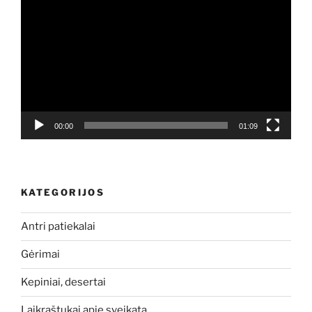
grotuvas
00:00
01:09
KATEGORIJOS
Antri patiekalai
Gėrimai
Kepiniai, desertai
Laikraštukai apie sveikatą