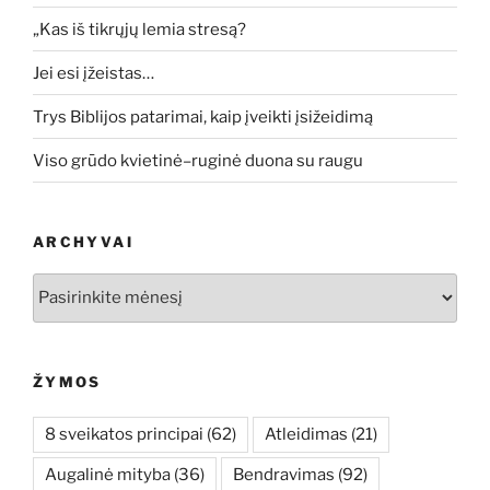
„Kas iš tikrųjų lemia stresą?
Jei esi įžeistas…
Trys Biblijos patarimai, kaip įveikti įsižeidimą
Viso grūdo kvietinė–ruginė duona su raugu
ARCHYVAI
Archyvai
ŽYMOS
8 sveikatos principai
(62)
Atleidimas
(21)
Augalinė mityba
(36)
Bendravimas
(92)