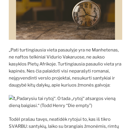
„Pati turtingiausia vieta pasaulyje yra ne Manhetenas,
ne naftos telkiniai Vidurio Vakaruose, ne aukso
kasyklos Pietų Afrikoje. Turtingiausia pasaulio vieta yra
kapinės. Nes čia palaidoti visi neparašyti romanai,
neįgyvendinti verslo projektai, nesukurti santykiai ir
daugybė kitų dalykų, apie kuriuos žmonės galvoja:
„Padarysiu tai rytoj“. O tada „rytoj“ atsargos vieną
dieną baigiasi.“ (Todd Henry “Die empty”)
Todėl prašau tavęs, neatidėk rytojui to, kas iš tikro
SVARBU: santykių, laiko su brangiais žmonėmis, rimtų