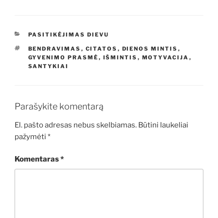
KATEGORIJOS
PASITIKĖJIMAS DIEVU
ŽYMOS
BENDRAVIMAS
,
CITATOS
,
DIENOS MINTIS
,
GYVENIMO PRASMĖ
,
IŠMINTIS
,
MOTYVACIJA
,
SANTYKIAI
Parašykite komentarą
El. pašto adresas nebus skelbiamas.
Būtini laukeliai
pažymėti
*
Komentaras
*