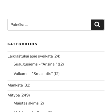
Ieškoti:
Ieškoti
KATEGORIJOS
Laikraštukai apie sveikatą
(24)
Suaugusiems – "Ar žinai"
(12)
Vaikams – "Smalsutis"
(12)
Mankšta
(82)
Mityba
(249)
Maistas akims
(2)