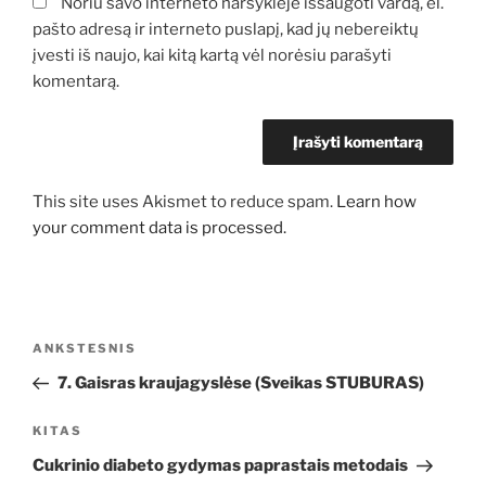
Noriu savo interneto naršyklėje išsaugoti vardą, el.
pašto adresą ir interneto puslapį, kad jų nebereiktų
įvesti iš naujo, kai kitą kartą vėl norėsiu parašyti
komentarą.
This site uses Akismet to reduce spam.
Learn how
your comment data is processed.
Navigacija
Ankstesnis
ANKSTESNIS
tarp
įrašas
7. Gaisras kraujagyslėse (Sveikas STUBURAS)
įrašų
Kitas
KITAS
įrašas
Cukrinio diabeto gydymas paprastais metodais