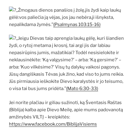
„Žmogaus dienos panašios į žolę,jis žydi kaip laukų
gėlė:vos paliečia ją vėjas, jos jau nebėra,ji išnyksta,
nepalikdama žymės.”
(Psalmynas 103:15-16)
„Jeigu Dievas taip aprengia laukų gėlę, kuri šiandien
žydi, o rytoj metama į krosnį, tai argi jis dar labiau
nepasirūpins jumis, mažatikiai? Todėl nesisielokite ir
neklausinėkite: ‘Ką valgysime?’ – arba: ‘Ką gersime?’ –
arba: ‘Kuo vilkėsime?’ Visų tų dalykų vaikosi pagonys.
Jūsų dangiškasis Tėvas juk žino, kad viso to jums reikia.
Jūs pirmiausia ieškokite Dievo karalystės ir jo teisumo,
o visa tai bus jums pridėta.”
(Mato 6:30-33)
Jei norite plačiau ir giliau sužinoti, ką Šventasis Raštas
(Biblija) kalba apie Dievo Meilę, apie mums padovanotą
amžinybės VILTĮ – kreipkitės:
https://www.facebook.com/BiblijaVisiems