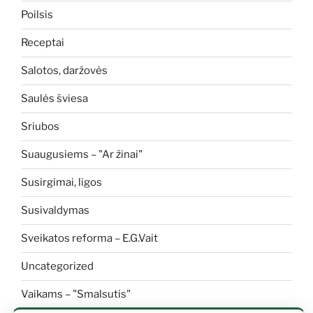
Poilsis
Receptai
Salotos, daržovės
Saulės šviesa
Sriubos
Suaugusiems – "Ar žinai"
Susirgimai, ligos
Susivaldymas
Sveikatos reforma – E.G.Vait
Uncategorized
Vaikams – "Smalsutis"