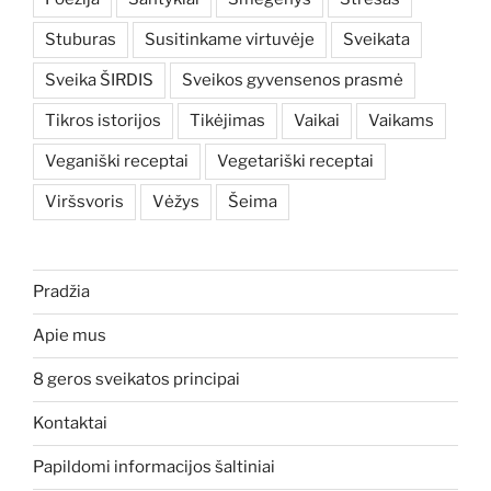
Stuburas
Susitinkame virtuvėje
Sveikata
Sveika ŠIRDIS
Sveikos gyvensenos prasmė
Tikros istorijos
Tikėjimas
Vaikai
Vaikams
Veganiški receptai
Vegetariški receptai
Viršsvoris
Vėžys
Šeima
Pradžia
Apie mus
8 geros sveikatos principai
Kontaktai
Papildomi informacijos šaltiniai