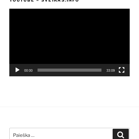
Video
grotuvas
00:00
33:09
Ieškoti:
Ieškoti