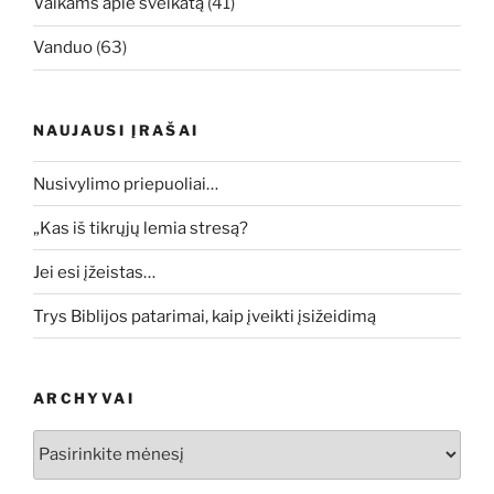
Vaikams apie sveikatą
(41)
Vanduo
(63)
NAUJAUSI ĮRAŠAI
Nusivylimo priepuoliai…
„Kas iš tikrųjų lemia stresą?
Jei esi įžeistas…
Trys Biblijos patarimai, kaip įveikti įsižeidimą
ARCHYVAI
Archyvai