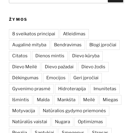
ŽYMOS
8 sveikatos principai
Atleidimas
Augalinė mityba
Bendravimas
Blogi įpročiai
Citatos
Dienos mintis
Dievo kūryba
Dievo Meilė
Dievo pažadai
Dievo žodis
Dėkingumas
Emocijos
Geri įpročiai
Gyvenimo prasmė
Hidroterapija
Imunitetas
Išmintis
Malda
Mankšta
Meilė
Miegas
Motyvacija
Natūralios gydymo priemonės
Natūralūs vaistai
Nugara
Optimizmas
Poezija
Santykiai
Smegenys
Stresas