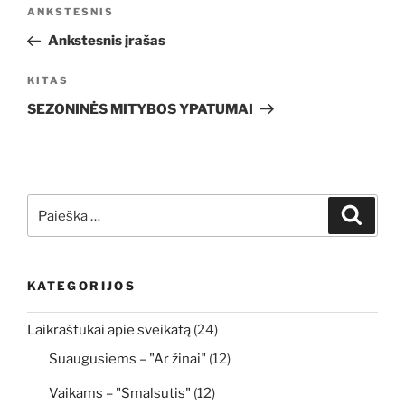
Navigacija
Ankstesnis
ANKSTESNIS
tarp
įrašas
Ankstesnis įrašas
įrašų
Kitas
KITAS
įrašas
SEZONINĖS MITYBOS YPATUMAI
Ieškoti:
Ieškoti
KATEGORIJOS
Laikraštukai apie sveikatą
(24)
Suaugusiems – "Ar žinai"
(12)
Vaikams – "Smalsutis"
(12)