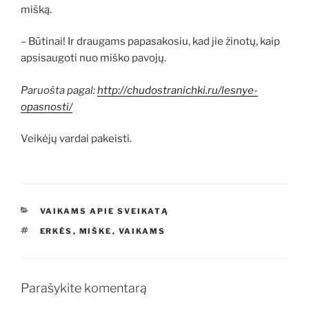
mišką.
– Būtinai! Ir draugams papasakosiu, kad jie žinotų, kaip
apsisaugoti nuo miško pavojų.
Paruošta pagal:
http://chudostranichki.ru/lesnye-
opasnosti/
Veikėjų vardai pakeisti.
KATEGORIJOS
VAIKAMS APIE SVEIKATĄ
ŽYMOS
ERKĖS
,
MIŠKE
,
VAIKAMS
Parašykite komentarą