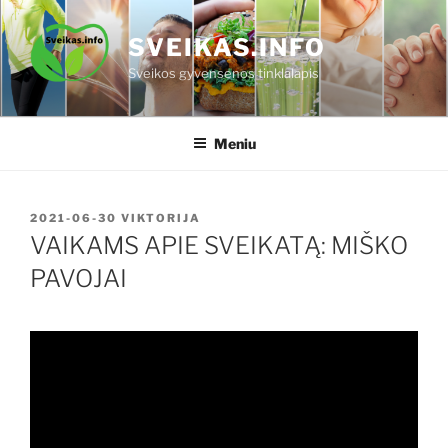
Eiti
prie
SVEIKAS.INFO
turinio
Sveikos gyvensenos tinklalapis
Meniu
PASKELBTA
2021-06-30
VIKTORIJA
VAIKAMS APIE SVEIKATĄ: MIŠKO
PAVOJAI