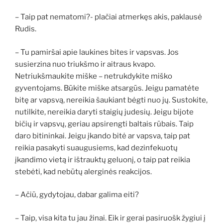
– Taip pat nematomi?- plačiai atmerkęs akis, paklausė
Rudis.
– Tu pamiršai apie laukines bites ir vapsvas. Jos
susierzina nuo triukšmo ir aitraus kvapo.
Netriukšmaukite miške – netrukdykite miško
gyventojams. Būkite miške atsargūs. Jeigu pamatėte
bitę ar vapsvą, nereikia šaukiant bėgti nuo jų. Sustokite,
nutilkite, nereikia daryti staigių judesių. Jeigu bijote
bičių ir vapsvų, geriau apsirengti baltais rūbais. Taip
daro bitininkai. Jeigu įkando bitė ar vapsva, taip pat
reikia pasakyti suaugusiems, kad dezinfekuotų
įkandimo vietą ir ištrauktų geluonį, o taip pat reikia
stebėti, kad nebūtų alerginės reakcijos.
– Ačiū, gydytojau, dabar galima eiti?
– Taip, visa kita tu jau žinai. Eik ir gerai pasiruošk žygiui į