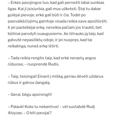
– Erkės pavojingos tuo, kad gali pernešti labai sunkias
ligas. Kai ji įsisiurbia, gali mus užkrėsti. Štai tu dabar
gulėjai pievoje, erkė gali būti ir čia. Todėl po
pasivaikščiojimų gamtoje visada reikia save apsižiūrėti.
Ir jei pastebėjai erkę, nereikia pačiam jos traukti, bet
būtinai parodyti suaugusiems. Jie ištrauks ją taip, kad
galvutė nepasiliktų odoje, ir jei nuspręs, kad tai
reikalinga, nuneš erkę ištirti.
– Tada reikia rengtis taip, kad erkė nerastų angos
rūbuose, – nusprendė Rudis.
– Taip, teisingai! Einant į mišką, geriau dėvėti uždarus
rūbus ir galvos dangalą.
– Gerai, bėgu apsirengti!
– Palauk! Koks tu nekantrus! – vėl sustabdė Rudį
Aloyzas. – O kiti pavojai?