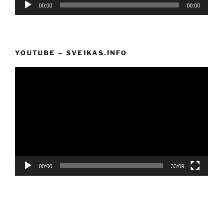
Audio
00:00
00:00
grotuvas
YOUTUBE – SVEIKAS.INFO
Video
grotuvas
00:00
33:09