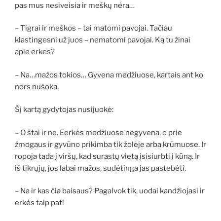
pas mus nesiveisia ir meškų nėra…
– Tigrai ir meškos – tai matomi pavojai. Tačiau
klastingesni už juos – nematomi pavojai. Ką tu žinai
apie erkes?
– Na…mažos tokios… Gyvena medžiuose, kartais ant ko
nors nušoka.
Šį kartą gydytojas nusijuokė:
– O štai ir ne. Eerkės medžiuose negyvena, o prie
žmogaus ir gyvūno prikimba tik žolėje arba krūmuose. Ir
ropoja tada į viršų, kad surastų vietą įsisiurbti į kūną. Ir
iš tikrųjų, jos labai mažos, sudėtinga jas pastebėti.
– Na ir kas čia baisaus? Pagalvok tik, uodai kandžiojasi ir
erkės taip pat!