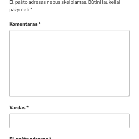
El. pašto adresas nebus skelbiamas.
Būtini laukeliai
pažymėti
*
Komentaras
*
Vardas
*
El. pašto adresas
*