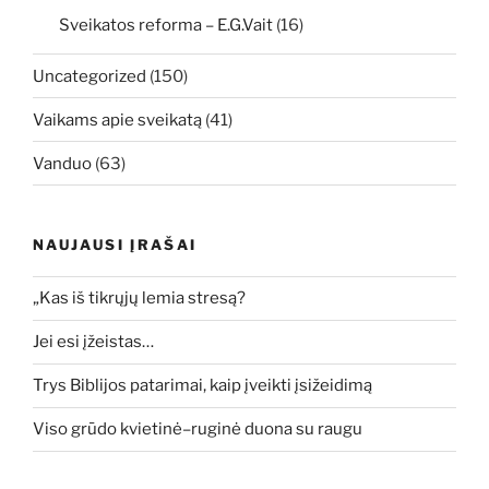
Sveikatos reforma – E.G.Vait
(16)
Uncategorized
(150)
Vaikams apie sveikatą
(41)
Vanduo
(63)
NAUJAUSI ĮRAŠAI
„Kas iš tikrųjų lemia stresą?
Jei esi įžeistas…
Trys Biblijos patarimai, kaip įveikti įsižeidimą
Viso grūdo kvietinė–ruginė duona su raugu