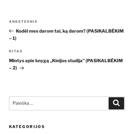
Navigacija
Ankstesnis
ANKSTESNIS
tarp
įrašas
Kodėl mes darom tai, ką darom? (PASIKALBĖKIM
įrašų
– 1)
Kitas
KITAS
įrašas
Mintys apie knygą „Kinijos studija” (PASIKALBĖKIM
– 2)
Ieškoti:
Ieškoti
KATEGORIJOS