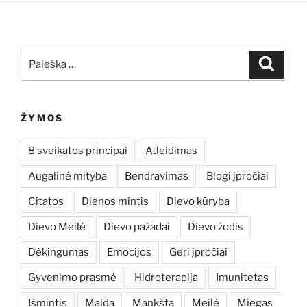
Ieškoti:
Ieškoti
ŽYMOS
8 sveikatos principai
Atleidimas
Augalinė mityba
Bendravimas
Blogi įpročiai
Citatos
Dienos mintis
Dievo kūryba
Dievo Meilė
Dievo pažadai
Dievo žodis
Dėkingumas
Emocijos
Geri įpročiai
Gyvenimo prasmė
Hidroterapija
Imunitetas
Išmintis
Malda
Mankšta
Meilė
Miegas