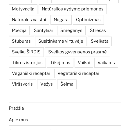
Motyvacija
Natūralios gydymo priemonės
Natūralūs vaistai
Nugara
Optimizmas
Poezija
Santykiai
Smegenys
Stresas
Stuburas
Susitinkame virtuvėje
Sveikata
Sveika ŠIRDIS
Sveikos gyvensenos prasmė
Tikros istorijos
Tikėjimas
Vaikai
Vaikams
Veganiški receptai
Vegetariški receptai
Viršsvoris
Vėžys
Šeima
Pradžia
Apie mus