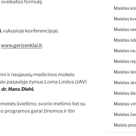
 sveikatos formulę.
Maistas kra
Maistas kv
Maistas ne
.
vykusioje konferencijoje.
Maistas od
i
www.gerizenklai.lt
.
Maistas rau
Maistas rep
Maistas šir
imi ir naujausių medicinos mokslo
kslo pasaulyje žymus Loma Lindos (JAV)
Maistas skr
s
dr. Hans Diehl.
Maistas šl
omenės švietimo, svorio metimo bei su
Maistas vir
o programos gerai žinomos ir itin
Maistas ža
Maisto pro