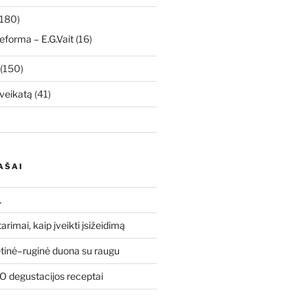
180)
eforma – E.G.Vait
(16)
(150)
veikatą
(41)
AŠAI
…
tarimai, kaip įveikti įsižeidimą
etinė–ruginė duona su raugu
 degustacijos receptai