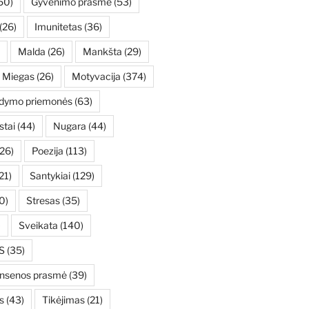
50)
Gyvenimo prasmė
(53)
(26)
Imunitetas
(36)
Malda
(26)
Mankšta
(29)
Miegas
(26)
Motyvacija
(374)
ydymo priemonės
(63)
stai
(44)
Nugara
(44)
26)
Poezija
(113)
21)
Santykiai
(129)
0)
Stresas
(35)
)
Sveikata
(140)
S
(35)
ensenos prasmė
(39)
s
(43)
Tikėjimas
(21)