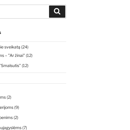
Ieškoti
S
ie sveikatą
(24)
 – "Ar žinai"
(12)
"Smalsutis"
(12)
ims
(2)
erijoms
(9)
penims
(2)
aujagyslėms
(7)