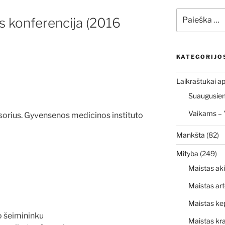
Ieškoti:
 konferencija (2016
KATEGORIJO
Laikraštukai ap
Suaugusiems
Vaikams – 
sorius. Gyvensenos medicinos instituto
Mankšta
(82)
Mityba
(249)
Maistas ak
Maistas art
Maistas ke
 šeimininku
Maistas kr