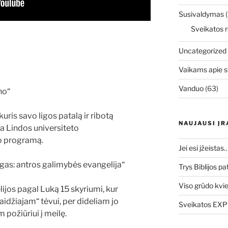
Susivaldymas
(
Sveikatos r
Uncategorized
Vaikams apie s
Vanduo
(63)
no“
kuris savo ligos patalą ir ribotą
NAUJAUSI ĮR
a Lindos universiteto
o programą.
Jei esi įžeistas
ngas: antros galimybės evangelija“
Trys Biblijos pa
Viso grūdo kvi
jos pagal Luką 15 skyriumi, kur
aidžiajam“ tėvui, per dideliam jo
Sveikatos EXPO
 požiūriui į meilę.