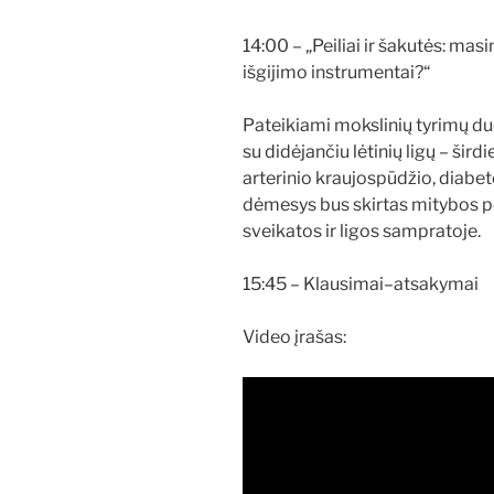
14:00 – „Peiliai ir šakutės: masi
išgijimo instrumentai?“
Pateikiami mokslinių tyrimų du
su didėjančiu lėtinių ligų – šird
arterinio kraujospūdžio, diabet
dėmesys bus skirtas mitybos p
sveikatos ir ligos sampratoje.
15:45 – Klausimai–atsakymai
Video įrašas: