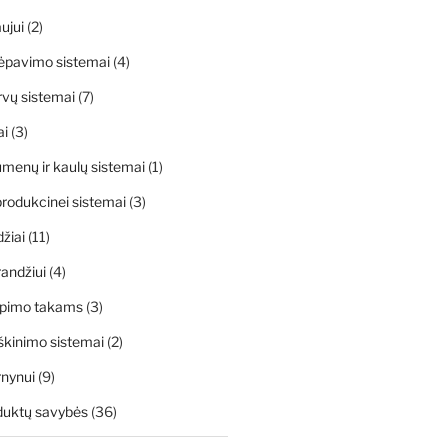
ujui
(2)
ėpavimo sistemai
(4)
rvų sistemai
(7)
ai
(3)
menų ir kaulų sistemai
(1)
rodukcinei sistemai
(3)
džiai
(11)
andžiui
(4)
apimo takams
(3)
škinimo sistemai
(2)
rnynui
(9)
duktų savybės
(36)