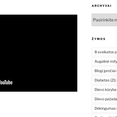
ARCHYVAI
Archyvai
ŽYMOS
8 sveikatos p
Augalinė mit
Blogi įpročiai
Diabetas
(21)
Dievo kūryba
Dievo pažada
Dėkingumas