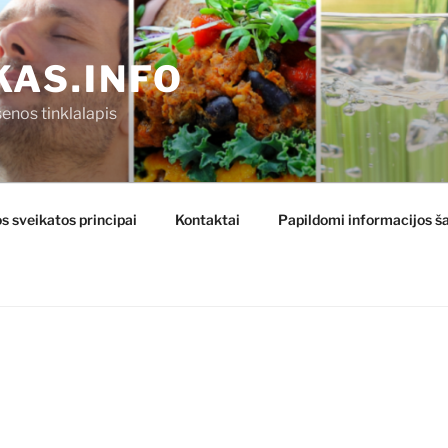
KAS.INFO
enos tinklalapis
s sveikatos principai
Kontaktai
Papildomi informacijos ša