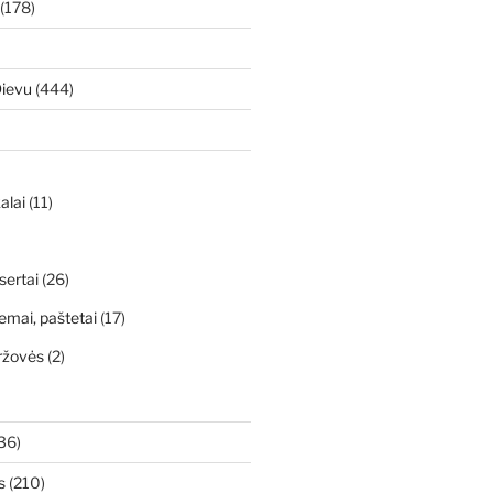
(178)
Dievu
(444)
alai
(11)
sertai
(26)
emai, paštetai
(17)
ržovės
(2)
36)
s
(210)