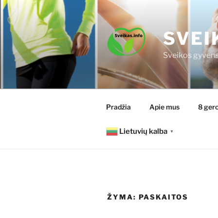
Eiti
prie
turinio
SVEI
Sveikos gyvens
Pradžia
Apie mus
8 gero
Lietuvių kalba
▼
ŽYMA:
PASKAITOS