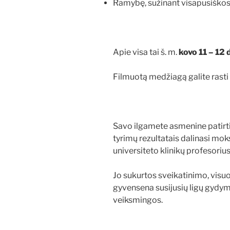
Ramybę, sužinant visapusiškos
Apie visa tai š. m.
kovo 11 – 12 d
Filmuotą medžiagą galite rast
Savo ilgamete asmenine patirt
tyrimų rezultatais dalinasi mo
universiteto klinikų profesoriu
Jo sukurtos sveikatinimo, visu
gyvensena susijusių ligų gydym
veiksmingos.