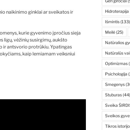
Geri įpročiai
(
Hidroterapija
nio naikinimo ginklai ar sveikatos ir
Išmintis
(133)
Meilė
(25)
omenys, kurie gyvenimo įpročius sieja
ies ligų, vėžinių susirgimų, aukšto
Natūralios g
o ir antsvorio protrūkiu. Ypatingas
Natūralūs vai
okyčiams, kaip lemiamam veiksniui
Optimizmas
(
Psichologija
(
Smegenys
(3
Stuburas
(44
Sveika ŠIRDI
Sveikos gyv
Tikros istorijo