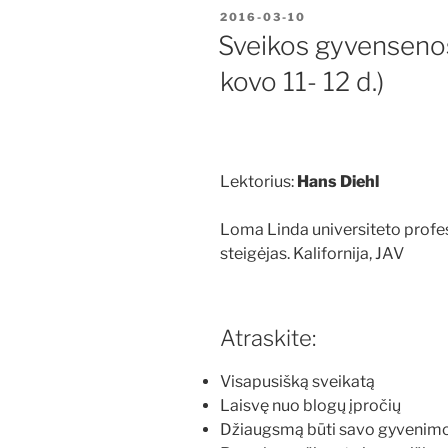
PASKELBTA
2016-03-10
Sveikos gyvensenos
kovo 11- 12 d.)
Lektorius:
Hans Diehl
Loma Linda universiteto profe
steigėjas. Kalifornija, JAV
Atraskite:
Visapusišką sveikatą
Laisvę nuo blogų įpročių
Džiaugsmą būti savo gyvenimo