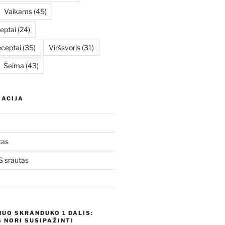
Vaikams
(45)
eptai
(24)
eceptai
(35)
Viršsvoris
(31)
Šeima
(43)
ACIJA
tas
 srautas
NUO SKRANDUKO 1 DALIS:
 NORI SUSIPAŽINTI