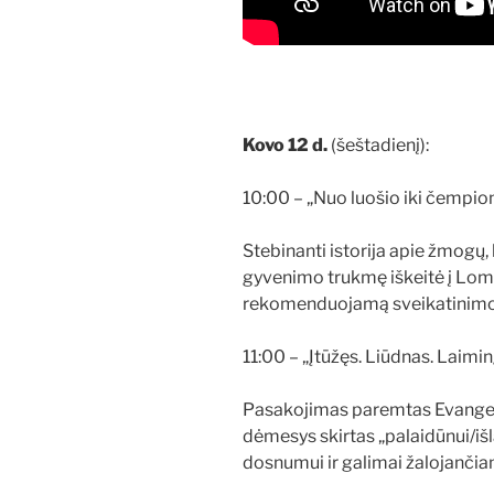
Kovo 12 d.
(šeštadienį):
10:00 – „Nuo luošio iki čempio
Stebinanti istorija apie žmogų, 
gyvenimo trukmę iškeitė į Lom
rekomenduojamą sveikatinim
11:00 – „Įtūžęs. Liūdnas. Laimi
Pasakojimas paremtas Evangeli
dėmesys skirtas „palaidūnui/išl
dosnumui ir galimai žalojančiam