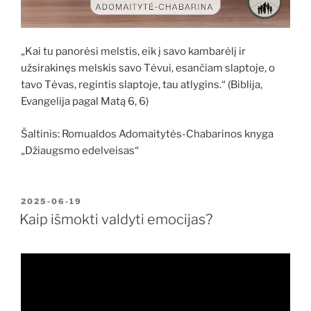
„Kai tu panorėsi melstis, eik į savo kambarėlį ir
užsirakinęs melskis savo Tėvui, esančiam slaptoje, o
tavo Tėvas, regintis slaptoje, tau atlygins.“ (Biblija,
Evangelija pagal Matą 6, 6)
Šaltinis: Romualdos Adomaitytės-Chabarinos knyga
„Džiaugsmo edelveisas“
PASKELBTA
2025-06-19
Kaip išmokti valdyti emocijas?