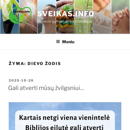
Eiti
prie
SVEIKAS.INFO
turinio
Sveikos gyvensenos tinklalapis
Meniu
ŽYMA:
DIEVO ŽODIS
PASKELBTA
2025-10-26
Gali atverti mūsų žvilgsniui…