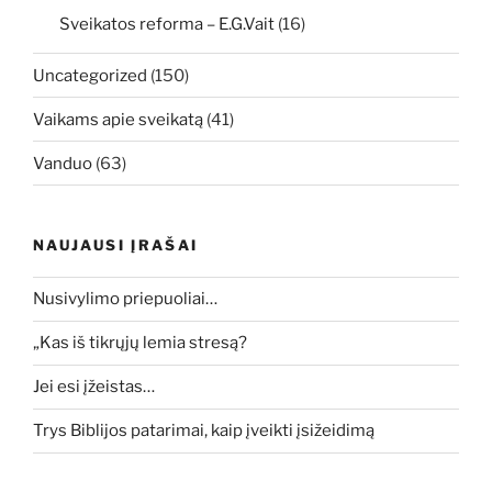
Sveikatos reforma – E.G.Vait
(16)
Uncategorized
(150)
Vaikams apie sveikatą
(41)
Vanduo
(63)
NAUJAUSI ĮRAŠAI
Nusivylimo priepuoliai…
„Kas iš tikrųjų lemia stresą?
Jei esi įžeistas…
Trys Biblijos patarimai, kaip įveikti įsižeidimą