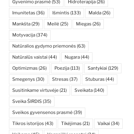
Gyvenimo prasmė
(53)
Hidroterapija
(26)
Imunitetas
(36)
Išmintis
(133)
Malda
(26)
Mankšta
(29)
Meilė
(25)
Miegas
(26)
Motyvacija
(374)
Natūralios gydymo priemonės
(63)
Natūralūs vaistai
(44)
Nugara
(44)
Optimizmas
(26)
Poezija
(113)
Santykiai
(129)
Smegenys
(30)
Stresas
(37)
Stuburas
(44)
Susitinkame virtuvėje
(21)
Sveikata
(140)
Sveika ŠIRDIS
(35)
Sveikos gyvensenos prasmė
(39)
Tikros istorijos
(43)
Tikėjimas
(21)
Vaikai
(34)