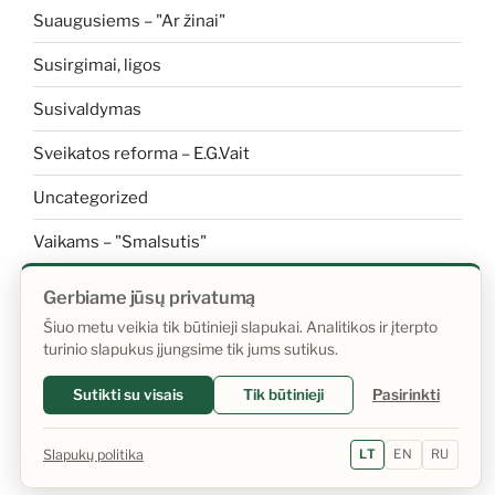
Suaugusiems – "Ar žinai"
Susirgimai, ligos
Susivaldymas
Sveikatos reforma – E.G.Vait
Uncategorized
Vaikams – "Smalsutis"
Vaikams apie sveikatą
Gerbiame jūsų privatumą
Šiuo metu veikia tik būtinieji slapukai. Analitikos ir įterpto
Vanduo
turinio slapukus įjungsime tik jums sutikus.
Sutikti su visais
Tik būtinieji
Pasirinkti
Sistema: WordPress
Slapukų politika
LT
EN
RU