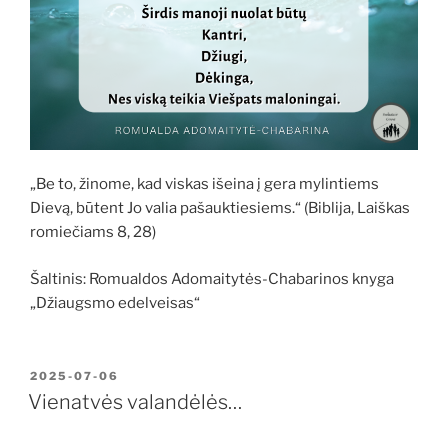
„Be to, žinome, kad viskas išeina į gera mylintiems
Dievą, būtent Jo valia pašauktiesiems.“ (Biblija, Laiškas
romiečiams 8, 28)
Šaltinis: Romualdos Adomaitytės-Chabarinos knyga
„Džiaugsmo edelveisas“
PASKELBTA
2025-07-06
Vienatvės valandėlės…