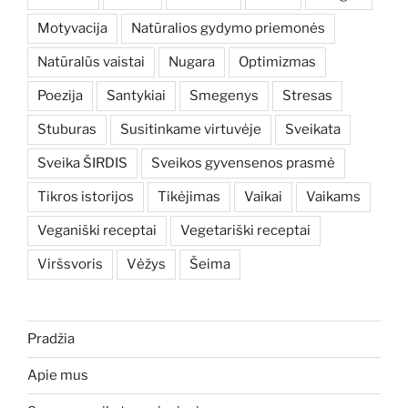
Motyvacija
Natūralios gydymo priemonės
Natūralūs vaistai
Nugara
Optimizmas
Poezija
Santykiai
Smegenys
Stresas
Stuburas
Susitinkame virtuvėje
Sveikata
Sveika ŠIRDIS
Sveikos gyvensenos prasmė
Tikros istorijos
Tikėjimas
Vaikai
Vaikams
Veganiški receptai
Vegetariški receptai
Viršsvoris
Vėžys
Šeima
Pradžia
Apie mus