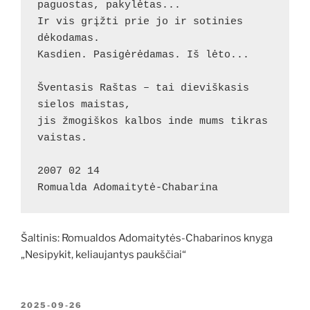
paguostas, pakylėtas...
Ir vis grįžti prie jo ir sotinies 
dėkodamas.
Kasdien. Pasigėrėdamas. Iš lėto...
Šventasis Raštas – tai dieviškasis 
sielos maistas,
jis žmogiškos kalbos inde mums tikras 
vaistas.
2007 02 14
Romualda Adomaitytė-Chabarina
Šaltinis: Romualdos Adomaitytės-Chabarinos knyga
„Nesipykit, keliaujantys paukščiai“
PASKELBTA
2025-09-26