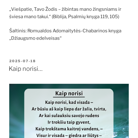
„Viešpatie, Tavo Žodis – žibintas mano žingsniams ir
šviesa mano takui.“ (Biblija, Psalmių knyga 119, 105)
Šaltinis: Romualdos Adomaitytės-Chabarinos knyga
„Džiaugsmo edelveisas“
PASKELBTA
2025-07-18
Kaip norisi…