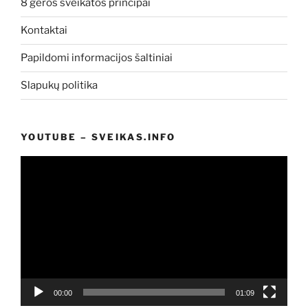
8 geros sveikatos principai
Kontaktai
Papildomi informacijos šaltiniai
Slapukų politika
YOUTUBE – SVEIKAS.INFO
Video
grotuvas
00:00
01:09