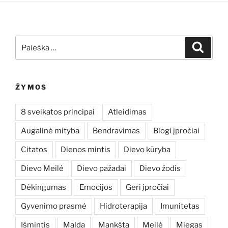
Ieškoti:
Ieškoti
ŽYMOS
8 sveikatos principai
Atleidimas
Augalinė mityba
Bendravimas
Blogi įpročiai
Citatos
Dienos mintis
Dievo kūryba
Dievo Meilė
Dievo pažadai
Dievo žodis
Dėkingumas
Emocijos
Geri įpročiai
Gyvenimo prasmė
Hidroterapija
Imunitetas
Išmintis
Malda
Mankšta
Meilė
Miegas