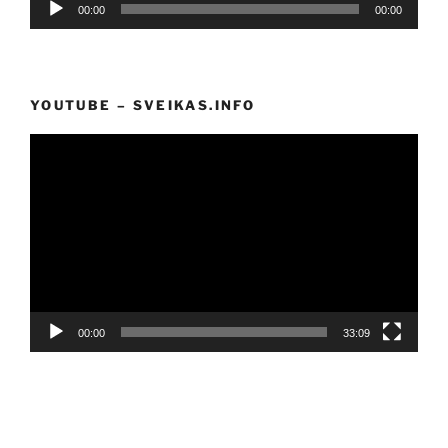
00:00
00:00
grotuvas
YOUTUBE – SVEIKAS.INFO
Video
grotuvas
00:00
33:09