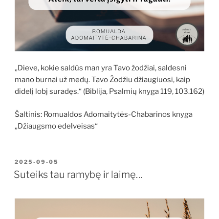
„Dieve, kokie saldūs man yra Tavo žodžiai, saldesni
mano burnai už medų. Tavo Žodžiu džiaugiuosi, kaip
didelį lobį suradęs.“ (Biblija, Psalmių knyga 119, 103.162)
Šaltinis: Romualdos Adomaitytės-Chabarinos knyga
„Džiaugsmo edelveisas“
PASKELBTA
2025-09-05
Suteiks tau ramybę ir laimę…