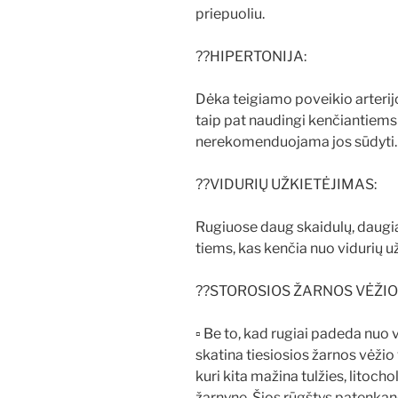
priepuoliu.
??HIPERTONIJA:
Dėka teigiamo poveikio arterijo
taip pat naudingi kenčiantiems
nerekomenduojama jos sūdyti.
??VIDURIŲ UŽKIETĖJIMAS:
Rugiuose daug skaidulų, daugiaus
tiems, kas kenčia nuo vidurių u
??STOROSIOS ŽARNOS VĖŽIO pr
▫ Be to, kad rugiai padeda nuo 
skatina tiesiosios žarnos vėžio
kuri kita mažina tulžies, litoch
žarnyne. Šios rūgštys patenkanč