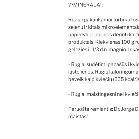
??MINERALAI:
Rugiai pakankamai turtingi fosfo
selenu ir kitais mikroelementai
papildyti, jeigu juos derinti kar
produktais. Kiekvienas 100 g 
geležies ir 1/3 d.n. magnio. Ir k
▫ Rugiai sudėtimi panašūs į kvie
ląstelienos. Rugių kaloringuma
beveik kaip kviečių (335 kcal/1
▫ Rugiai maistingesni nei kviečia
Paruošta remiantis: Dr. Jorge
maistas“