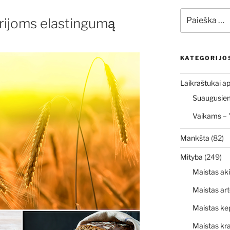
Ieškoti:
erijoms elastingumą
KATEGORIJO
Laikraštukai ap
Suaugusiems
Vaikams – 
Mankšta
(82)
Mityba
(249)
Maistas ak
Maistas art
Maistas ke
Maistas kr