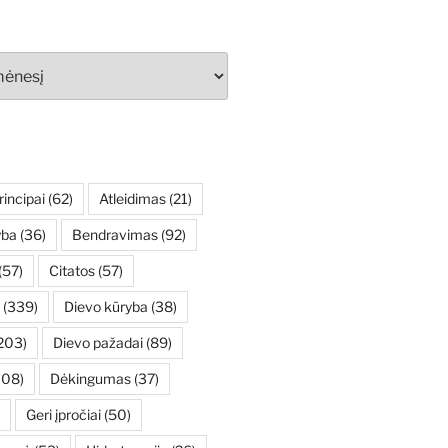
rincipai
(62)
Atleidimas
(21)
yba
(36)
Bendravimas
(92)
(57)
Citatos
(57)
(339)
Dievo kūryba
(38)
203)
Dievo pažadai
(89)
108)
Dėkingumas
(37)
Geri įpročiai
(50)