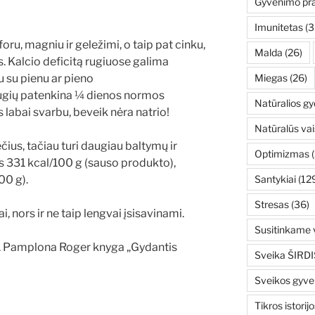
Gyvenimo pr
Imunitetas
(3
ru, magniu ir geležimi, o taip pat cinku,
Malda
(26)
s. Kalcio deficitą rugiuose galima
tu su pienu ar pieno
Miegas
(26)
rugių patenkina ¼ dienos normos
Natūralios g
as labai svarbu, beveik nėra natrio!
Natūralūs vai
čius, tačiau turi daugiau baltymų ir
Optimizmas
(
s 331 kcal/100 g (sauso produkto),
00 g).
Santykiai
(12
Stresas
(36)
i, nors ir ne taip lengvai įsisavinami.
Susitinkame v
 D. Pamplona Roger knyga „Gydantis
Sveika ŠIRDI
Sveikos gyv
Tikros istorijo