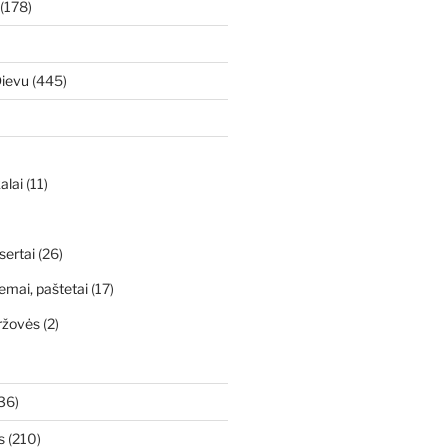
(178)
Dievu
(445)
alai
(11)
sertai
(26)
emai, paštetai
(17)
ržovės
(2)
36)
s
(210)