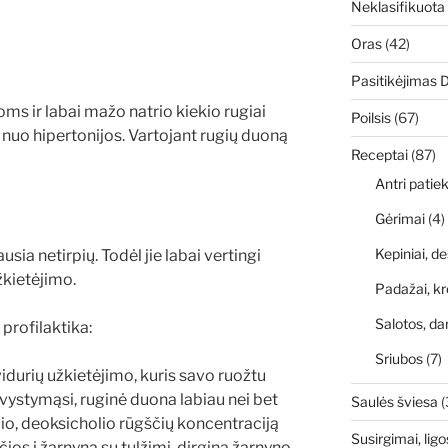
Neklasifikuota
Oras
(42)
Pasitikėjimas 
ms ir labai mažo natrio kiekio rugiai
Poilsis
(67)
 nuo hipertonijos. Vartojant rugių duoną
Receptai
(87)
Antri patiek
Gėrimai
(4)
Kepiniai, de
ia netirpių. Todėl jie labai vertingi
žkietėjimo.
Padažai, kr
Salotos, da
ofilaktika:
Sriubos
(7)
vidurių užkietėjimo, kuris savo ruožtu
 vystymąsi, ruginė duona labiau nei bet
Saulės šviesa
(
olio, deoksicholio rūgščių koncentraciją
Susirgimai, ligo
ios į žarnyną su tulžimi, dirgina žarnyno