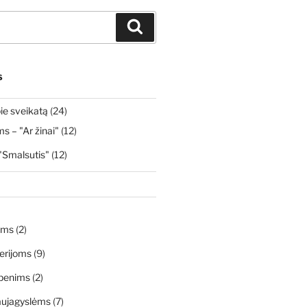
Ieškoti
S
ie sveikatą
(24)
 – "Ar žinai"
(12)
"Smalsutis"
(12)
ims
(2)
erijoms
(9)
penims
(2)
aujagyslėms
(7)