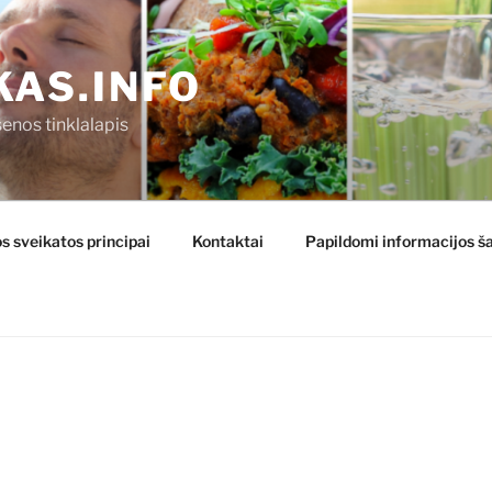
KAS.INFO
enos tinklalapis
s sveikatos principai
Kontaktai
Papildomi informacijos ša