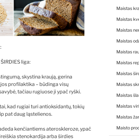
Maistas kra
Maistas kv
Maistas ne
Maistas od
:
Maistas rau
ŠIRDIES liga:
Maistas rep
Maistas šir
stingumą, skystina kraują, gerina
jos profilaktika – būdinga visų
Maistas skr
avybė, tačiau rugiuose ji ypač ryški.
Maistas šl
Maistas vir
tai, kad rugiai turi antioksidantų, tokių
aip pat daug ląstelienos.
Maistas ža
Maisto pro
padeda kenčiantiems ateroskleroze, ypač
sireiškia stenokardija arba širdies