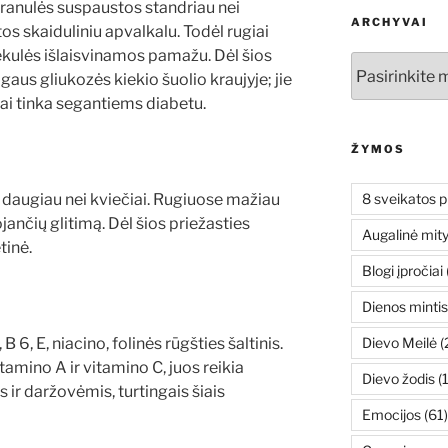
ranulės suspaustos standriau nei
ARCHYVAI
os skaiduliniu apvalkalu. Todėl rugiai
lekulės išlaisvinamos pamažu. Dėl šios
Archyvai
igaus gliukozės kiekio šuolio kraujyje; jie
iai tinka segantiems diabetu.
ŽYMOS
ri daugiau nei kviečiai. Rugiuose mažiau
8 sveikatos p
ančių glitimą. Dėl šios priežasties
Augalinė mit
tinė.
Blogi įpročiai
Dienos mintis
B 6, E, niacino, folinės rūgšties šaltinis.
Dievo Meilė
(
amino A ir vitamino C, juos reikia
Dievo žodis
(
is ir daržovėmis, turtingais šiais
Emocijos
(61)