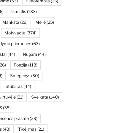
asmė
(53)
Hidroterapija
(26)
6)
Išmintis
(133)
Mankšta
(29)
Meilė
(25)
Motyvacija
(374)
ydymo priemonės
(63)
stai
(44)
Nugara
(44)
26)
Poezija
(113)
9)
Smegenys
(30)
Stuburas
(44)
irtuvėje
(21)
Sveikata
(140)
S
(35)
ensenos prasmė
(39)
s
(43)
Tikėjimas
(21)