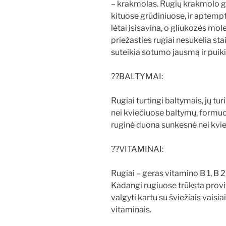
– krakmolas. Rugių krakmolo g
kituose grūdiniuose, ir aptempt
lėtai įsisavina, o gliukozės mo
priežasties rugiai nesukelia sta
suteikia sotumo jausmą ir puik
??BALTYMAI:
Rugiai turtingi baltymais, jų tu
nei kviečiuose baltymų, formuoj
ruginė duona sunkesnė nei kvie
??VITAMINAI:
Rugiai – geras vitamino B 1, B 2, 
Kadangi rugiuose trūksta provit
valgyti kartu su šviežiais vaisia
vitaminais.