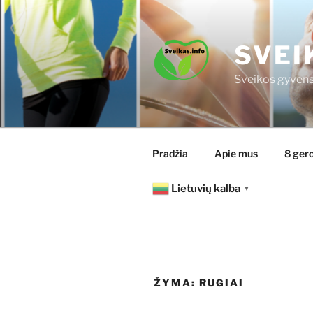
Eiti
prie
turinio
SVEI
Sveikos gyvens
Pradžia
Apie mus
8 gero
Lietuvių kalba
▼
ŽYMA:
RUGIAI