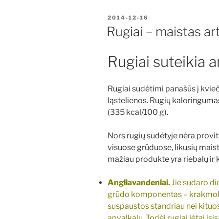
PASKELBTA
2014-12-16
Rugiai – maistas ar
Rugiai suteikia 
Rugiai sudėtimi panašūs į kvieč
ląstelienos. Rugių kaloringum
(335 kcal/100 g).
Nors rugių sudėtyje nėra provita
visuose grūduose, likusių mais
mažiau produkte yra riebalų ir k
Angliavandeniai.
Jie sudaro di
grūdo komponentas – krakmola
suspaustos standriau nei kituo
apvalkalu. Todėl rugiai lėtai įs