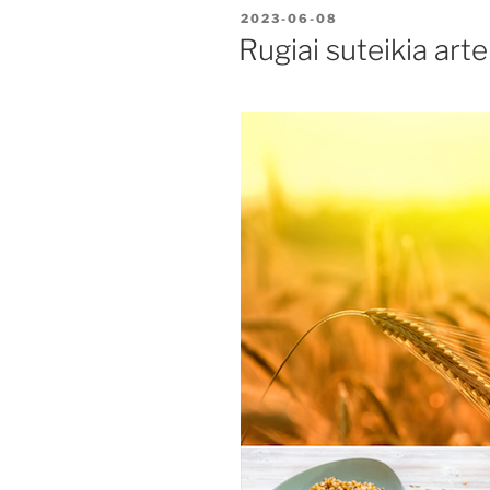
PASKELBTA
2023-06-08
Rugiai suteikia art