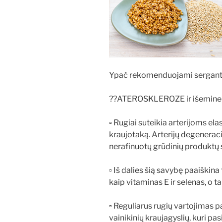
Ypač rekomenduojami sergant
??ATEROSKLEROZE ir išemine 
▫ Rugiai suteikia arterijoms ela
kraujotaką. Arterijų degeneraci
nerafinuotų grūdinių produktų s
▫ Iš dalies šią savybę paaiškina 
kaip vitaminas E ir selenas, o t
▫ Reguliarus rugių vartojimas 
vainikinių kraujagyslių, kuri pa