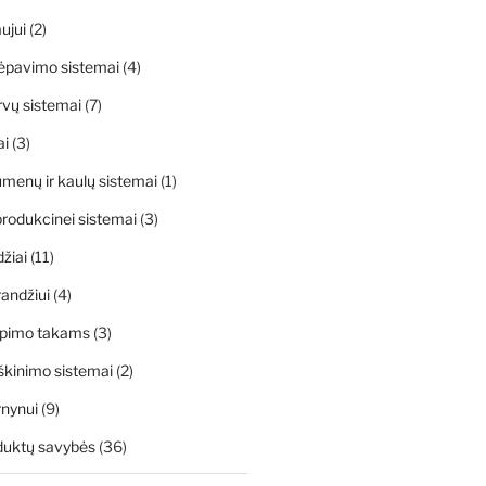
ujui
(2)
ėpavimo sistemai
(4)
rvų sistemai
(7)
ai
(3)
menų ir kaulų sistemai
(1)
rodukcinei sistemai
(3)
džiai
(11)
andžiui
(4)
apimo takams
(3)
škinimo sistemai
(2)
rnynui
(9)
duktų savybės
(36)