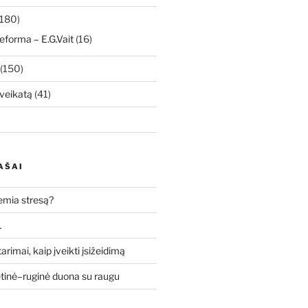
180)
eforma – E.G.Vait
(16)
(150)
veikatą
(41)
AŠAI
lemia stresą?
…
tarimai, kaip įveikti įsižeidimą
etinė–ruginė duona su raugu