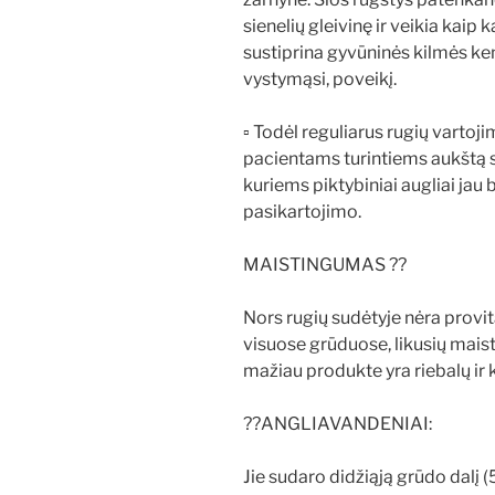
sienelių gleivinę ir veikia kaip 
sustiprina gyvūninės kilmės k
vystymąsi, poveikį.
▫ Todėl reguliarus rugių vart
pacientams turintiems aukštą st
kuriems piktybiniai augliai jau 
pasikartojimo.
MAISTINGUMAS ??
Nors rugių sudėtyje nėra provita
visuose grūduose, likusių mais
mažiau produkte yra riebalų ir k
??ANGLIAVANDENIAI:
Jie sudaro didžiąją grūdo dalį