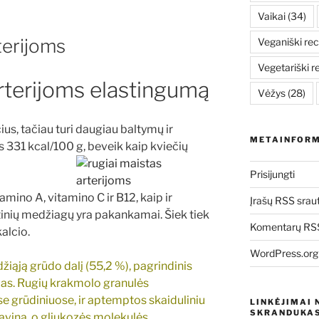
Vaikai
(34)
terijoms
Veganiški rec
Vegetariški r
arterijoms elastingumą
Vėžys
(28)
ius, tačiau turi daugiau baltymų ir
METAINFORM
as 331 kcal/100
g, beveik kaip kviečių
Prisijungti
mino A, vitamino C ir B12, kaip ir
Įrašų RSS srau
tinių medžiagų yra pakankamai. Šiek tiek
Komentarų RSS
alcio.
WordPress.org
džiąją grūdo dalį (55,2 %), pagrindinis
s. Rugių krakmolo granulės
se grūdiniuose, ir aptemptos skaiduliniu
LINKĖJIMAI 
SKRANDUKAS
isavina, o gliukozės molekulės