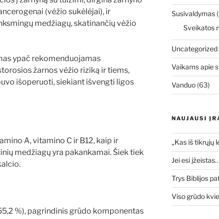
kancerogenai (vėžio sukėlėjai), ir
Susivaldymas
(
enksmingų medžiagų, skatinančių vėžio
Sveikatos r
Uncategorized
ojimas ypač rekomenduojamas
Vaikams apie s
orosios žarnos vėžio riziką ir tiems,
buvo išoperuoti, siekiant išvengti ligos
Vanduo
(63)
NAUJAUSI ĮR
mino A, vitamino C ir B12, kaip ir
„Kas iš tikrųjų 
tinių medžiagų yra pakankamai. Šiek tiek
Jei esi įžeistas
alcio.
Trys Biblijos pa
Viso grūdo kvi
 (55,2 %), pagrindinis grūdo komponentas