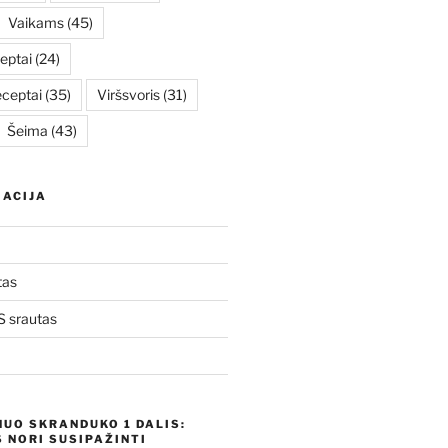
Vaikams
(45)
eptai
(24)
eceptai
(35)
Viršsvoris
(31)
Šeima
(43)
ACIJA
tas
 srautas
NUO SKRANDUKO 1 DALIS:
 NORI SUSIPAŽINTI