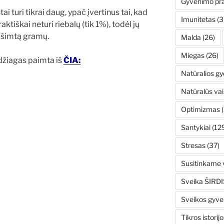
Gyvenimo pr
ai turi tikrai daug, ypač įvertinus tai, kad
Imunitetas
(3
raktiškai neturi riebalų (tik 1%), todėl jų
ą šimtą gramų.
Malda
(26)
Miegas
(26)
džiagas paimta iš
ČIA
:
Natūralios g
Natūralūs vai
Optimizmas
(
Santykiai
(12
Stresas
(37)
Susitinkame v
Sveika ŠIRDI
Sveikos gyv
Tikros istorijo