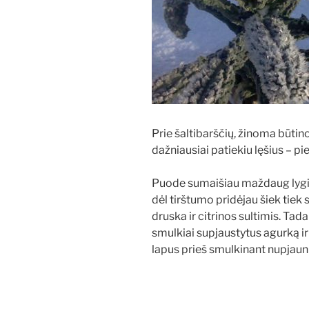
Prie šaltibarščių, žinoma būtin
dažniausiai patiekiu lęšius – pi
Puode sumaišiau maždaug lygio
dėl tirštumo pridėjau šiek tiek
druska ir citrinos sultimis. Tad
smulkiai supjaustytus agurką ir
lapus prieš smulkinant nupjaun