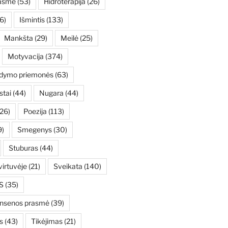
asmė
(53)
Hidroterapija
(26)
6)
Išmintis
(133)
Mankšta
(29)
Meilė
(25)
Motyvacija
(374)
ydymo priemonės
(63)
stai
(44)
Nugara
(44)
26)
Poezija
(113)
9)
Smegenys
(30)
Stuburas
(44)
irtuvėje
(21)
Sveikata
(140)
S
(35)
ensenos prasmė
(39)
s
(43)
Tikėjimas
(21)