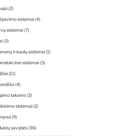
ujui
(2)
ėpavimo sistemai
(4)
rvų sistemai
(7)
ai
(3)
menų ir kaulų sistemai
(1)
rodukcinei sistemai
(3)
džiai
(11)
andžiui
(4)
apimo takams
(3)
škinimo sistemai
(2)
rnynui
(9)
duktų savybės
(36)