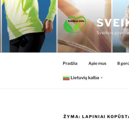
Eiti
prie
turinio
SVEI
Sveikos gyvens
Pradžia
Apie mus
8 gero
Lietuvių kalba
▼
ŽYMA:
LAPINIAI KOPŪST