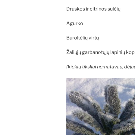
Druskos ir citrinos sulčių
Agurko
Burokėlių virtų
Žaliųjų garbanotųjų lapinių kop
(kiekių tiksliai nematavau, dėja