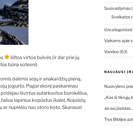
Susivaldymas
(
Sveikatos r
Uncategorized
Vaikams apie s
Vanduo
(63)
os
šiltos virtos bulvės (ir dar prie jų
etūs būna sotesni).
NAUJAUSI ĮR
mis dalimis sojų ir anakardžių pieną,
 sojų jogurto. Pagal skonį paskaninau
Nusivylimo prie
a pridėjau išvirtus sutarkuotus burokėlius,
„Kas iš tikrųjų 
 žalius lapinius kopūstus (kale). Kopūstų
u ar nuplėšiu nuo storo koto. Skanaus!
Jei esi įžeistas
Trys Biblijos pa