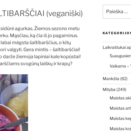
Ieškoti:
TIBARŠČIAI (veganiški)
tsidūrė agurkas. Žiemos sezono metu
KATEGORIJO
rku. Mąsčiau, ką čia iš jo pagaminus.
abai mėgsta šaltibarščius, o kitų
Laikraštukai ap
ri valgyti. Gera mintis – šaltibarščiai!
Suaugusiems
 darže žiemoja lapiniai kale kopūstai!
tibarščiams svogūnų laiškų ir krapų?
Vaikams – 
Mankšta
(82)
Mityba
(249)
Maistas ak
Maistas art
Maistas ke
Maistas kr