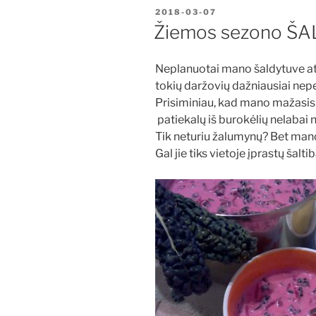
PASKELBTA
2018-03-07
Žiemos sezono ŠAL
Neplanuotai mano šaldytuve a
tokių daržovių dažniausiai nepe
Prisiminiau, kad mano mažasis l
patiekalų iš burokėlių nelabai no
Tik neturiu žalumynų? Bet mano
Gal jie tiks vietoje įprastų šal