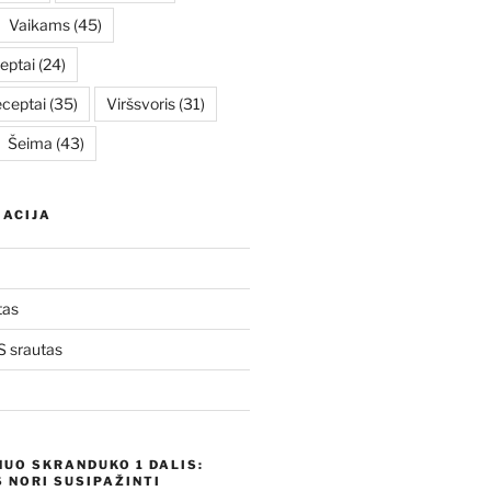
Vaikams
(45)
eptai
(24)
eceptai
(35)
Viršsvoris
(31)
Šeima
(43)
ACIJA
tas
 srautas
NUO SKRANDUKO 1 DALIS:
 NORI SUSIPAŽINTI