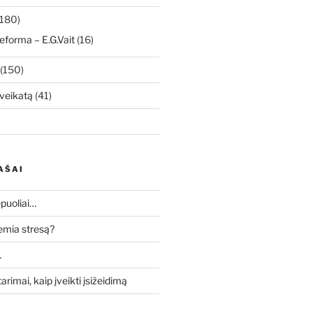
180)
eforma – E.G.Vait
(16)
(150)
veikatą
(41)
AŠAI
puoliai…
lemia stresą?
…
tarimai, kaip įveikti įsižeidimą