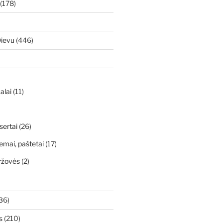
(178)
Dievu
(446)
alai
(11)
sertai
(26)
emai, paštetai
(17)
ržovės
(2)
36)
s
(210)