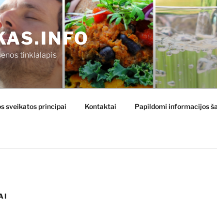
KAS.INFO
enos tinklalapis
s sveikatos principai
Kontaktai
Papildomi informacijos ša
AI