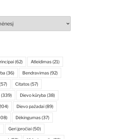
rincipai
(62)
Atleidimas
(21)
yba
(36)
Bendravimas
(92)
(57)
Citatos
(57)
(339)
Dievo kūryba
(38)
204)
Dievo pažadai
(89)
108)
Dėkingumas
(37)
)
Geri įpročiai
(50)