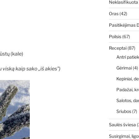
Neklasifikuota
Oras
(42)
Pasitikėjimas 
Poilsis
(67)
Receptai
(87)
ūstų (kale)
Antri patiek
Gėrimai
(4)
u viską kaip sako „iš akies”)
Kepiniai, de
Padažai, kr
Salotos, da
Sriubos
(7)
Saulės šviesa
(
Susirgimai, ligo