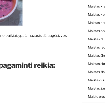
Maistas kra
Maistas kv
Maistas ne
Maistas od
no puikiai, ypač mažasis džiaugėsi, vos
Maistas rau
Maistas rep
Maistas šir
pagaminti reikia:
Maistas skr
Maistas šl
Maistas vir
Maistas ža
Maisto pro