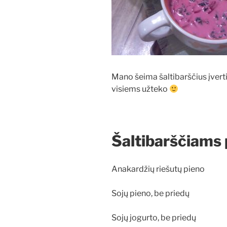
Mano šeima šaltibarščius įverti
visiems užteko
Šaltibarščiams 
Anakardžių riešutų pieno
Sojų pieno, be priedų
Sojų jogurto, be priedų