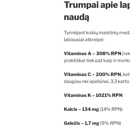
Trumpai apie la
naudą
Tyrinėjant kokių maistinių med
labiausiai atkreipė:
Vitaminas A – 308% RPN
(re
praktiškai tiek pat kaip ir mork
Vitaminas C – 200% RPN
, ke
daugiau nei apelsinai, 3,3 karto
Vitaminas K – 1021% RPN
Kalcis – 134 mg
(14% RPN)
Geležis – 1,7 mg
(9% RPN)