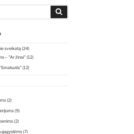
Ieškoti
S
ie sveikatą
(24)
 – "Ar žinai"
(12)
"Smalsutis"
(12)
ims
(2)
erijoms
(9)
penims
(2)
aujagyslėms
(7)