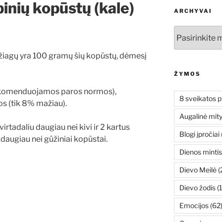
pinių kopūstų (kale)
ARCHYVAI
Archyvai
žiagų yra 100 gramų šių kopūstų, dėmesį
ŽYMOS
komenduojamos paros normos),
8 sveikatos p
os (tik 8% mažiau).
Augalinė mit
tvirtadaliu daugiau nei kivi ir 2 kartus
Blogi įpročiai
 daugiau nei gūžiniai kopūstai.
Dienos mintis
Dievo Meilė
(
Dievo žodis
(
Emocijos
(62