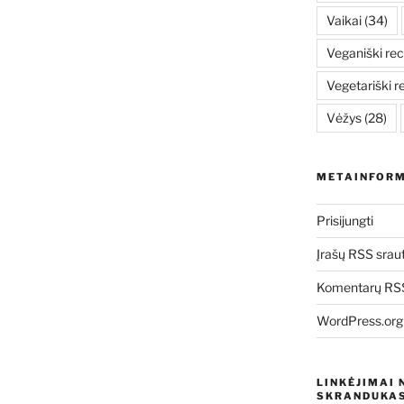
Vaikai
(34)
Veganiški rec
Vegetariški r
Vėžys
(28)
METAINFORM
Prisijungti
Įrašų RSS srau
Komentarų RSS
WordPress.org
LINKĖJIMAI 
SKRANDUKAS