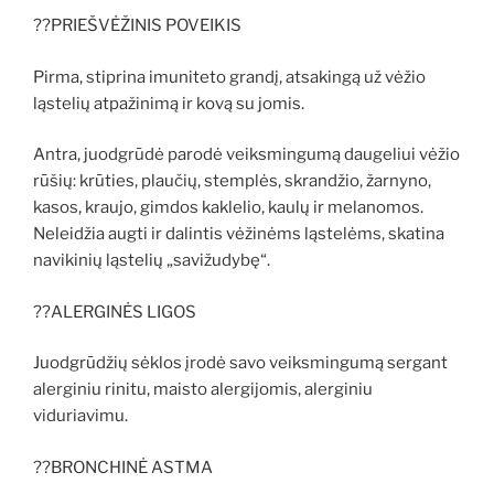
??PRIEŠVĖŽINIS POVEIKIS
Pirma, stiprina imuniteto grandį, atsakingą už vėžio
ląstelių atpažinimą ir kovą su jomis.
Antra, juodgrūdė parodė veiksmingumą daugeliui vėžio
rūšių: krūties, plaučių, stemplės, skrandžio, žarnyno,
kasos, kraujo, gimdos kaklelio, kaulų ir melanomos.
Neleidžia augti ir dalintis vėžinėms ląstelėms, skatina
navikinių ląstelių „savižudybę“.
??ALERGINĖS LIGOS
Juodgrūdžių sėklos įrodė savo veiksmingumą sergant
alerginiu rinitu, maisto alergijomis, alerginiu
viduriavimu.
??BRONCHINĖ ASTMA