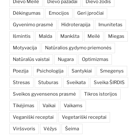
Dievo Meilė
Dievo pažadai
Dievo žodis
Dėkingumas
Emocijos
Geri įpročiai
Gyvenimo prasmė
Hidroterapija
Imunitetas
Išmintis
Malda
Mankšta
Meilė
Miegas
Motyvacija
Natūralios gydymo priemonės
Natūralūs vaistai
Nugara
Optimizmas
Poezija
Psichologija
Santykiai
Smegenys
Stresas
Stuburas
Sveikata
Sveika ŠIRDIS
Sveikos gyvensenos prasmė
Tikros istorijos
Tikėjimas
Vaikai
Vaikams
Veganiški receptai
Vegetariški receptai
Viršsvoris
Vėžys
Šeima