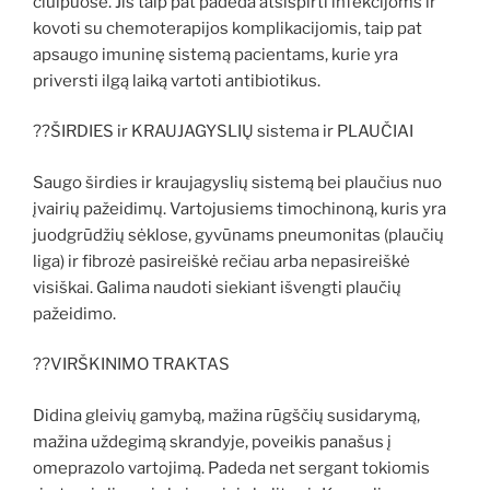
čiulpuose. Jis taip pat padeda atsispirti infekcijoms ir
kovoti su chemoterapijos komplikacijomis, taip pat
apsaugo imuninę sistemą pacientams, kurie yra
priversti ilgą laiką vartoti antibiotikus.
??ŠIRDIES ir KRAUJAGYSLIŲ sistema ir PLAUČIAI
Saugo širdies ir kraujagyslių sistemą bei plaučius nuo
įvairių pažeidimų. Vartojusiems timochinoną, kuris yra
juodgrūdžių sėklose, gyvūnams pneumonitas (plaučių
liga) ir fibrozė pasireiškė rečiau arba nepasireiškė
visiškai. Galima naudoti siekiant išvengti plaučių
pažeidimo.
??VIRŠKINIMO TRAKTAS
Didina gleivių gamybą, mažina rūgščių susidarymą,
mažina uždegimą skrandyje, poveikis panašus į
omeprazolo vartojimą. Padeda net sergant tokiomis