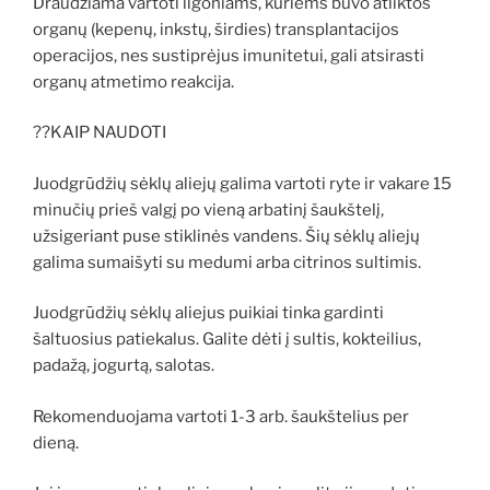
Draudžiama vartoti ligoniams, kuriems buvo atliktos
organų (kepenų, inkstų, širdies) transplantacijos
operacijos, nes sustiprėjus imunitetui, gali atsirasti
organų atmetimo reakcija.
??KAIP NAUDOTI
Juodgrūdžių sėklų aliejų galima vartoti ryte ir vakare 15
minučių prieš valgį po vieną arbatinį šaukštelį,
užsigeriant puse stiklinės vandens. Šių sėklų aliejų
galima sumaišyti su medumi arba citrinos sultimis.
Juodgrūdžių sėklų aliejus puikiai tinka gardinti
šaltuosius patiekalus. Galite dėti į sultis, kokteilius,
padažą, jogurtą, salotas.
Rekomenduojama vartoti 1-3 arb. šaukštelius per
dieną.