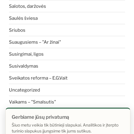
Salotos, daržovės
Saulės šviesa
Sriubos
Suaugusiems – "Ar žinai"
Susirgimai, ligos
Susivaldymas
Sveikatos reforma – E.G.Vait
Uncategorized
Vaikams – "Smalsutis"
Vaikams apie sveikatą
Gerbiame jūsų privatumą
Šiuo metu veikia tik būtinieji slapukai. Analitikos ir įterpto
Vanduo
turinio slapukus įjungsime tik jums sutikus.