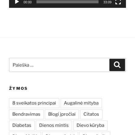
00:00
33:09
Ieškoti:
Ieškoti
ŽYMOS
8 sveikatos principai
Augalinė mityba
Bendravimas
Blogi įpročiai
Citatos
Diabetas
Dienos mintis
Dievo kūryba