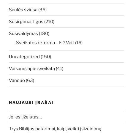
Saulės šviesa
(36)
Susirgimai, ligos
(210)
Susivaldymas
(180)
Sveikatos reforma – E.G.Vait
(16)
Uncategorized
(150)
Vaikams apie sveikatą
(41)
Vanduo
(63)
NAUJAUSI ĮRAŠAI
Jei esi įžeistas…
Trys Biblijos patarimai, kaip įveikti įsižeidimą