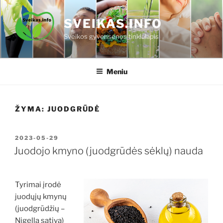
Eiti
prie
SVEIKAS.INFO
turinio
Sveikos gyvensenos tinklalapis
Meniu
ŽYMA:
JUODGRŪDĖ
PASKELBTA
2023-05-29
Juodojo kmyno (juodgrūdės sėklų) nauda
Tyrimai įrodė
juodųjų kmynų
(juodgrūdžių –
Nigella sativa)