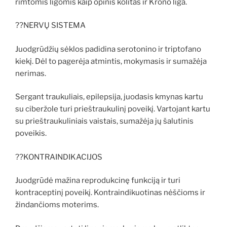
rimtomis ligomis kaip opinis kolitas ir Krono liga.
??NERVŲ SISTEMA
Juodgrūdžių sėklos padidina serotonino ir triptofano
kiekį. Dėl to pagerėja atmintis, mokymasis ir sumažėja
nerimas.
Sergant traukuliais, epilepsija, juodasis kmynas kartu
su ciberžole turi prieštraukulinį poveikį. Vartojant kartu
su prieštraukuliniais vaistais, sumažėja jų šalutinis
poveikis.
??KONTRAINDIKACIJOS
Juodgrūdė mažina reprodukcinę funkciją ir turi
kontraceptinį poveikį. Kontraindikuotinas nėščioms ir
žindančioms moterims.