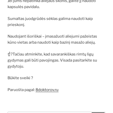
Jei jums nepatinka aliejaus skonis, galite jį naudoti
kapsulės pavidalu.
Sumaltas juodgrūdės sėklas galima naudoti kaip
prieskonį.
Naudojant išoriškai – įmasažuoti aliejumi pažeistas
kūno vietas arba naudoti kaip bazinį masažo aliejų.
☝?Tačiau atminkite, kad savarankiškas rimtų ligų
gydymas gali būti pavojingas. Visada pasitarkite su
gydytoju.
Būkite sveiki ?
Paruošta pagal:
8doktorov.ru