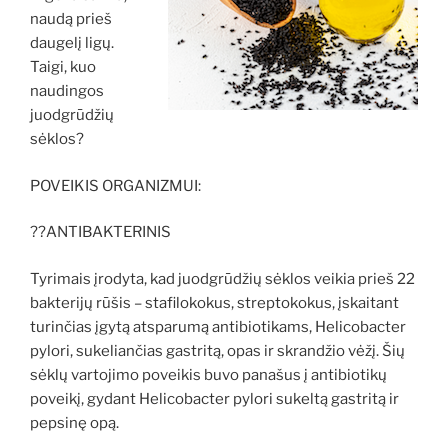
naudą prieš
daugelį ligų.
Taigi, kuo
naudingos
juodgrūdžių
sėklos?
POVEIKIS ORGANIZMUI:
??ANTIBAKTERINIS
Tyrimais įrodyta, kad juodgrūdžių sėklos veikia prieš 22
bakterijų rūšis – stafilokokus, streptokokus, įskaitant
turinčias įgytą atsparumą antibiotikams, Helicobacter
pylori, sukeliančias gastritą, opas ir skrandžio vėžį. Šių
sėklų vartojimo poveikis buvo panašus į antibiotikų
poveikį, gydant Helicobacter pylori sukeltą gastritą ir
pepsinę opą.