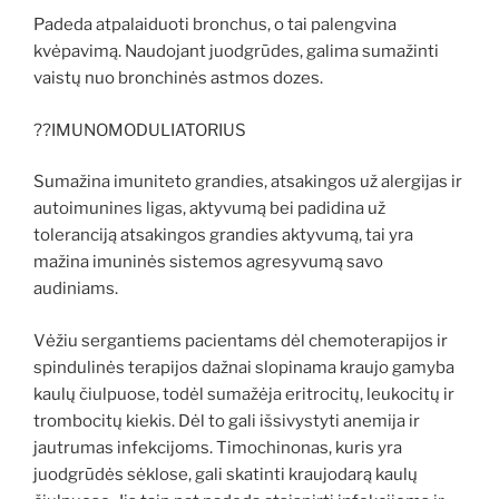
Padeda atpalaiduoti bronchus, o tai palengvina
kvėpavimą. Naudojant juodgrūdes, galima sumažinti
vaistų nuo bronchinės astmos dozes.
??IMUNOMODULIATORIUS
Sumažina imuniteto grandies, atsakingos už alergijas ir
autoimunines ligas, aktyvumą bei padidina už
toleranciją atsakingos grandies aktyvumą, tai yra
mažina imuninės sistemos agresyvumą savo
audiniams.
Vėžiu sergantiems pacientams dėl chemoterapijos ir
spindulinės terapijos dažnai slopinama kraujo gamyba
kaulų čiulpuose, todėl sumažėja eritrocitų, leukocitų ir
trombocitų kiekis. Dėl to gali išsivystyti anemija ir
jautrumas infekcijoms. Timochinonas, kuris yra
juodgrūdės sėklose, gali skatinti kraujodarą kaulų