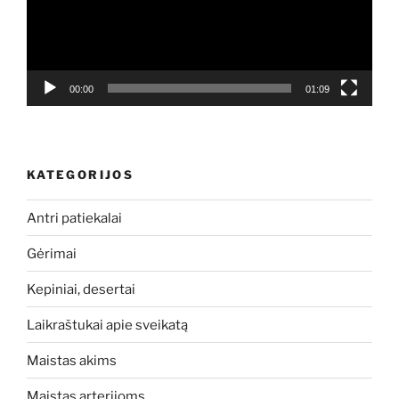
00:00
01:09
KATEGORIJOS
Antri patiekalai
Gėrimai
Kepiniai, desertai
Laikraštukai apie sveikatą
Maistas akims
Maistas arterijoms