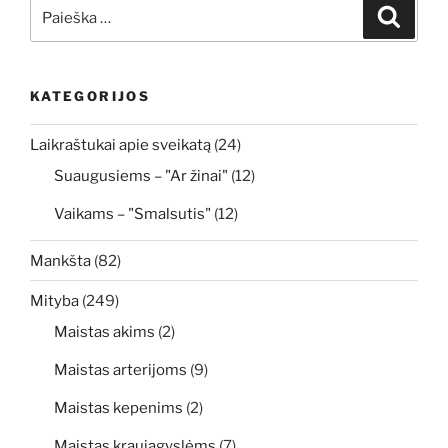
Ieškoti:
Ieškoti
KATEGORIJOS
Laikraštukai apie sveikatą
(24)
Suaugusiems – "Ar žinai"
(12)
Vaikams – "Smalsutis"
(12)
Mankšta
(82)
Mityba
(249)
Maistas akims
(2)
Maistas arterijoms
(9)
Maistas kepenims
(2)
Maistas kraujagyslėms
(7)