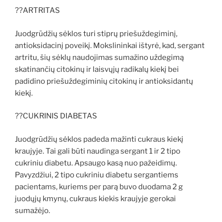
??ARTRITAS
Juodgrūdžių sėklos turi stiprų priešuždegiminį,
antioksidacinį poveikį. Mokslininkai ištyrė, kad, sergant
artritu, šių sėklų naudojimas sumažino uždegimą
skatinančių citokinų ir laisvųjų radikalų kiekį bei
padidino priešuždegiminių citokinų ir antioksidantų
kiekį.
??CUKRINIS DIABETAS
Juodgrūdžių sėklos padeda mažinti cukraus kiekį
kraujyje. Tai gali būti naudinga sergant 1 ir 2 tipo
cukriniu diabetu. Apsaugo kasą nuo pažeidimų.
Pavyzdžiui, 2 tipo cukriniu diabetu sergantiems
pacientams, kuriems per parą buvo duodama 2 g
juodųjų kmynų, cukraus kiekis kraujyje gerokai
sumažėjo.